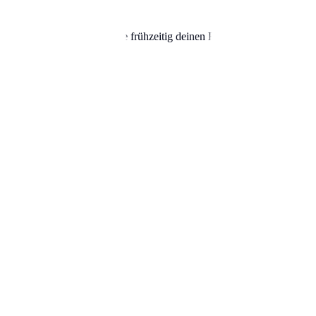
seinen Schrecken. Beantrage frühzeitig deinen Bewohnerparkausweis un
 alles für ein entspanntes Fahren in Aachen bei Amazon.