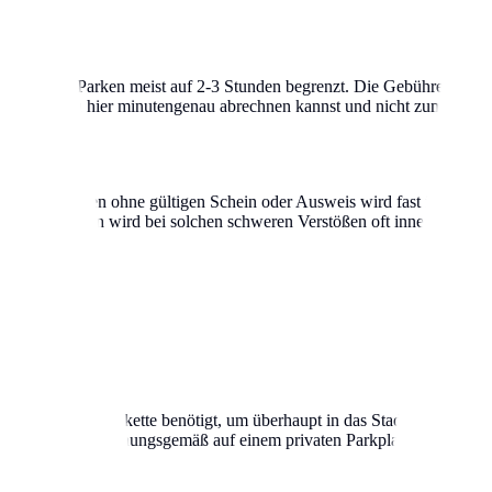
adt ist das Parken meist auf 2-3 Stunden begrenzt. Die Gebühren liege
ne, da du hier minutengenau abrechnen kannst und nicht zum Automate
ekannt. Parken ohne gültigen Schein oder Ausweis wird fast immer mi
rst. In Aachen wird bei solchen schweren Verstößen oft innerhalb wen
 abgeschleppt.
ug eine grüne Plakette benötigt, um überhaupt in das Stadtgebiet einf
 selbst wenn sie ordnungsgemäß auf einem privaten Parkplatz stehen, ab