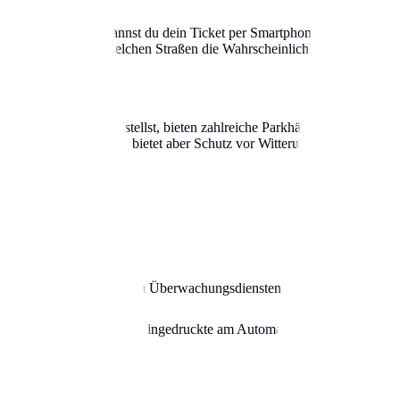
schafteten Gebieten kannst du dein Ticket per Smartphone lösen. Dies ha
in Echtzeit an, in welchen Straßen die Wahrscheinlichkeit für einen fre
er geschützt unterstellst, bieten zahlreiche Parkhäuser in Aachen Da
Parken am Straßenrand, bietet aber Schutz vor Witterung und Vandalism
n die Innenstadt musst.
 aber Vorsicht vor privaten Überwachungsdiensten!
nfrei – achte auf das Kleingedruckte am Automaten.
nur selten brauchst.