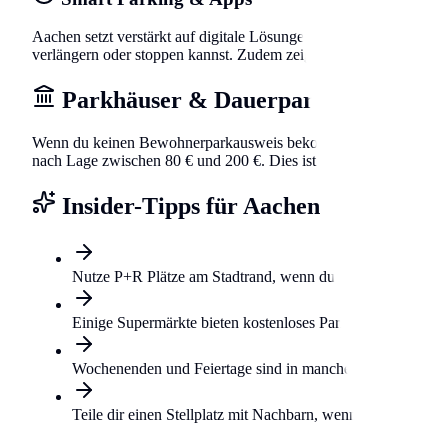
Aachen setzt verstärkt auf digitale Lösungen. In fast allen bewirt
verlängern oder stoppen kannst. Zudem zeigen einige Apps bereits 
Parkhäuser & Dauerparken
Wenn du keinen Bewohnerparkausweis bekommst oder dein Auto lieb
nach Lage zwischen 80 € und 200 €. Dies ist zwar teurer als das 
Insider-Tipps für Aachen
Nutze P+R Plätze am Stadtrand, wenn du nur gelegentlich i
Einige Supermärkte bieten kostenloses Parken für Kunden,
Wochenenden und Feiertage sind in manchen Zonen gebühre
Teile dir einen Stellplatz mit Nachbarn, wenn du dein Auto 