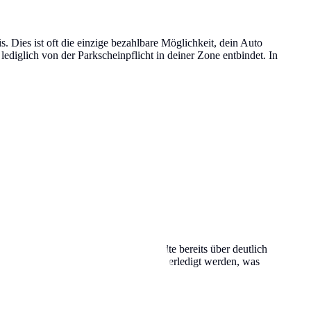
Dies ist oft die einzige bezahlbare Möglichkeit, dein Auto
lediglich von der Parkscheinpflicht in deiner Zone entbindet. In
pro Jahr rechnen, wobei einige Städte bereits über deutlich
ne Verlängerung kann oft bequem online erledigt werden, was