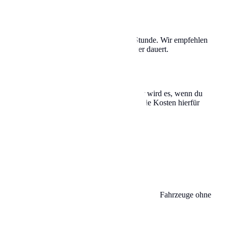
n hier oft zwischen 1,50 € und 4,00 € pro Stunde. Wir empfehlen
n zurücklaufen musst, falls es doch länger dauert.
t einem Knöllchen geahndet. Besonders teuer wird es, wenn du
iger Minuten der Abschleppdienst gerufen. Die Kosten hierfür
ahren zu dürfen. Dies gilt unabhängig vom Parken. Fahrzeuge ohne
er durch die Zone gefahren sind.