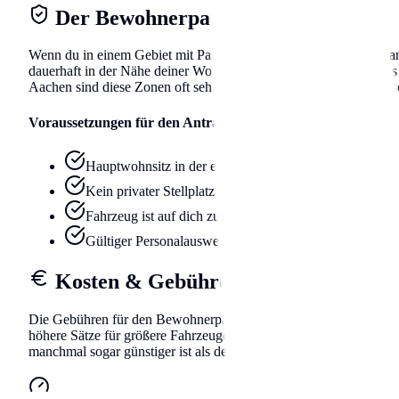
Der Bewohnerparkausweis
Wenn du in einem Gebiet mit Parkraumbewirtschaftung wohnst and 
dauerhaft in der Nähe deiner Wohnung abzustellen. Beachte, dass d
Aachen sind diese Zonen oft sehr kleinteilig geschnitten, achte al
Voraussetzungen für den Antrag
Hauptwohnsitz in der entsprechenden Parkzone
Kein privater Stellplatz (Garage/Hof) vorhanden
Fahrzeug ist auf dich zugelassen (oder dauerhafte Nutz
Gültiger Personalausweis und Fahrzeugschein Teil I
Kosten & Gebühren
Die Gebühren für den Bewohnerparkausweis in Aachen wurden kürz
höhere Sätze für größere Fahrzeuge diskutieren. Die Bearbeitungs
manchmal sogar günstiger ist als der Gang zum Amt.