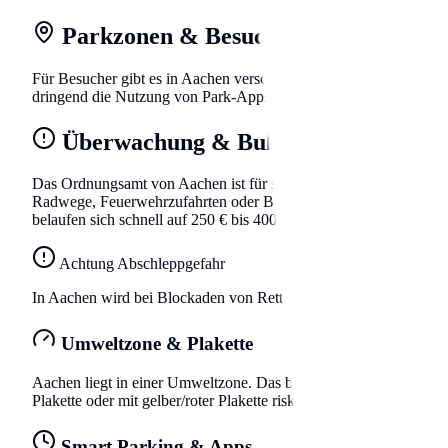
Parkzonen & Besuchsparken
Für Besucher gibt es in Aachen verschiedene Zonen. In der Kernst
dringend die Nutzung von Park-Apps wie EasyPark oder PayByPho
Überwachung & Bußgelder
Das Ordnungsamt von Aachen ist für seine strikte Überwachung b
Radwege, Feuerwehrzufahrten oder Behindertenparkplätze blockie
belaufen sich schnell auf 250 € bis 400 €, plus das Bußgeld.
Achtung Abschleppgefahr
In Aachen wird bei Blockaden von Rettungswegen kompromisslos
Umweltzone & Plakette
Aachen liegt in einer Umweltzone. Das bedeutet, dass dein Fahrze
Plakette oder mit gelber/roter Plakette riskieren hohe Bußgelder,
Smart Parking & Apps