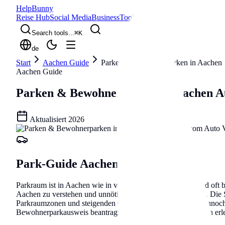
Help
Bunny
Reise Hub
Social Media
Business
Tools
Blog
Search tools...
⌘
K
de
Start
Aachen Guide
Parken & Bewohnerparken in Aachen
Aachen Guide
Parken & Bewohnerparken in Aachen
A
Aktualisiert
2026
Park-Guide Aachen
Parkraum ist in Aachen wie in vielen Großstädten knapp und oft be
Aachen zu verstehen und unnötige Bußgelder zu vermeiden. Die Sta
Parkraumzonen und steigenden Gebühren widerspiegelt. Dennoch gi
Bewohnerparkausweis beantragst, welche Apps dir das Leben erlei