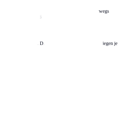
t den Vorteil, dass du die Parkzeit flexibel von unterwegs
ien Parkplatz am höchsten ist.
uermietverträge an. Die monatlichen Kosten hierfür liegen je
us.