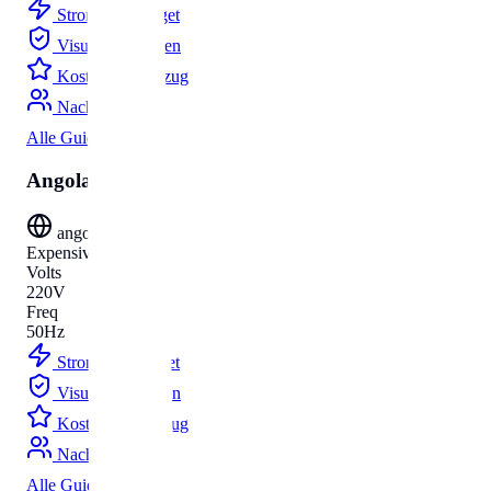
Strom
Budget
Visum
Parken
Kosten
Umzug
Nachnamen
Alle Guides
Angola
angola
Expensive
Volts
220V
Freq
50Hz
Strom
Budget
Visum
Parken
Kosten
Umzug
Nachnamen
Alle Guides