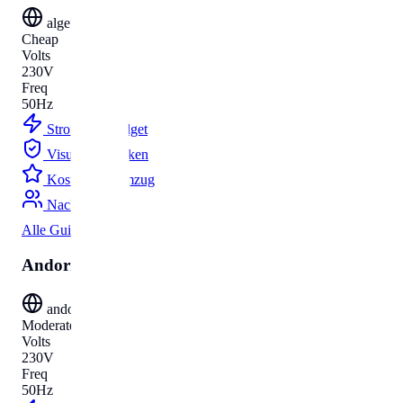
algeria
Cheap
Volts
230V
Freq
50Hz
Strom
Budget
Visum
Parken
Kosten
Umzug
Nachnamen
Alle Guides
Andorra
andorra
Moderate
Volts
230V
Freq
50Hz