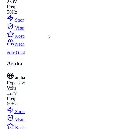
230V
Freq
50Hz
Strom
Budget
Visum
Parken
Kosten
Umzug
Nachnamen
Alle Guides
Aruba
aruba
Expensive
Volts
127V
Freq
60Hz
Strom
Budget
Visum
Parken
Kosten
Umzug