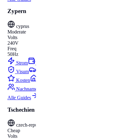
Zypern
cyprus
Moderate
Volts
240V
Freq
50Hz
Strom
Budget
Visum
Parken
Kosten
Umzug
Nachnamen
Alle Guides
Tschechien
czech-republic
Cheap
Volts