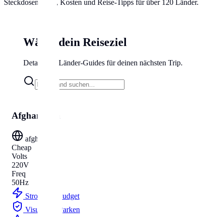
Steckdosen, Visa, Kosten und Reise-Tipps für über 120 Länder.
Wähle dein Reiseziel
Detaillierte Länder-Guides für deinen nächsten Trip.
Afghanistan
afghanistan
Cheap
Volts
220V
Freq
50Hz
Strom
Budget
Visum
Parken