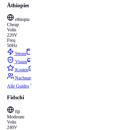
Äthiopien
ethiopia
Cheap
Volts
220V
Freq
50Hz
Strom
Budget
Visum
Parken
Kosten
Umzug
Nachnamen
Alle Guides
Fidschi
fiji
Moderate
Volts
240V