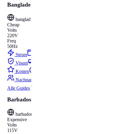
Bangladesch
bangladesh
Cheap
Volts
220V
Freq
50Hz
Strom
Budget
Visum
Parken
Kosten
Umzug
Nachnamen
Alle Guides
Barbados
barbados
Expensive
Volts
115V