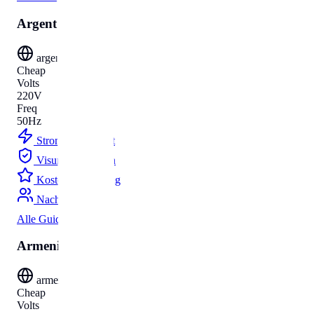
Argentinien
argentina
Cheap
Volts
220V
Freq
50Hz
Strom
Budget
Visum
Parken
Kosten
Umzug
Nachnamen
Alle Guides
Armenien
armenia
Cheap
Volts