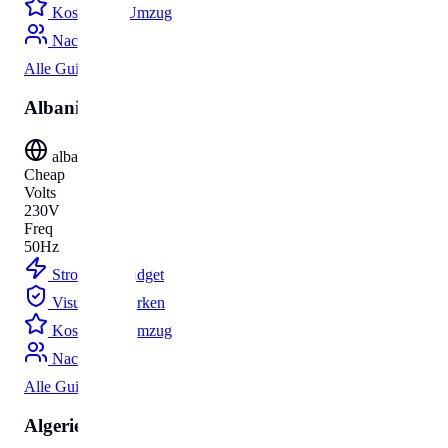
Kosten
Umzug
Nachnamen
Alle Guides
Albanien
albania
Cheap
Volts
230V
Freq
50Hz
Strom
Budget
Visum
Parken
Kosten
Umzug
Nachnamen
Alle Guides
Algerien