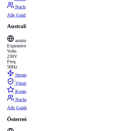
Nachnamen
Alle Guides
Australien
australia
Expensive
Volts
230V
Freq
50Hz
Strom
Budget
Visum
Parken
Kosten
Umzug
Nachnamen
Alle Guides
Österreich