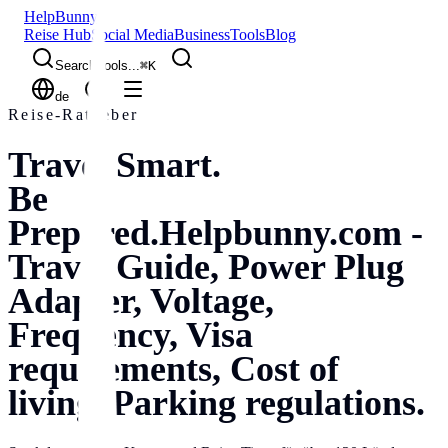
Help
Bunny
Reise Hub
Social Media
Business
Tools
Blog
Search tools...
⌘
K
de
Reise-Ratgeber
Travel Smart.
Be
Prepared.
Helpbunny.com -
Travel Guide, Power Plug
Adapter, Voltage,
Frequency, Visa
requirements, Cost of
living, Parking regulations.