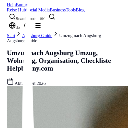
Help
Bunny
Reise Hub
Social Media
Business
Tools
Blog
Search tools...
⌘
K
de
Start
Augsburg Guide
Umzug nach Augsburg
Augsburg Guide
Umzug nach Augsburg
Umzug,
Wohnung, Organisation, Checkliste
Helpbunny.com
Aktualisiert
2026