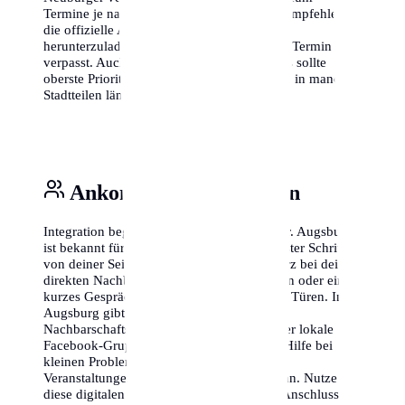
Termine je nach Stadtbezirk variieren. Wir empfehlen,
die offizielle Abfall-App von Augsburg
herunterzuladen, damit du nie wieder einen Termin
verpasst. Auch das Thema Internetanschluss sollte
oberste Priorität haben, da die Freischaltung in manchen
Stadtteilen länger dauern kann als erwartet.
Ankommen & Vernetzen
Integration beginnt vor der eigenen Haustür. Augsburg
ist bekannt für seine offene Art, aber ein erster Schritt
von deiner Seite schadet nie. Stelle dich kurz bei deinen
direkten Nachbarn vor – ein kleines Lächeln oder ein
kurzes Gespräch im Treppenhaus öffnet oft Türen. In
Augsburg gibt es zudem zahlreiche
Nachbarschaftsportale wie 'nebenan.de' oder lokale
Facebook-Gruppen, in denen man schnell Hilfe bei
kleinen Problemen findet oder sich über
Veranstaltungen im Viertel austauschen kann. Nutze
diese digitalen Möglichkeiten, um schnell Anschluss in