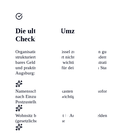
Die ultimative Umzugs-
Checkliste
Organisation ist der Schlüssel zum Erfolg. Ein gut
strukturierter Umzug spart nicht nur Zeit, sondern auch
bares Geld. Hier sind die wichtigsten administrativen
und praktischen Schritte für deinen perfekten Start in
Augsburg:
Namensschilder an Briefkasten und Klingel sofort
nach Einzug anbringen (wichtig für die
Postzustellung!)
Wohnsitz beim Bürgeramt in Augsburg anmelden
(gesetzliche Frist: 2 Wochen)