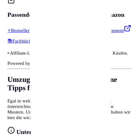
Passendes für
Zubehör & Tools
auf Amazon
⭐
Bestseller & Favoriten
🔧
Profi-Werkzeug & Equipment
📚
Fachbücher & Guides
💡
Smarte Helfer
• Affiliate-Link: Wir erhalten eine kleine Provision bei Käufen.
Powered by Amazon 🛒
Umzug nach Augsburg
Allgemeine
Tipps für Behördengänge
Egal in welcher Stadt Sie sich befinden, deutsche und
österreichische Behördenprozesse folgen oft ähnlichen
Mustern. Um Zeit zu sparen und Frust zu vermeiden, haben wir
hier die wichtigsten Tipps für Sie zusammengefasst:
Unterlagen vorbereiten