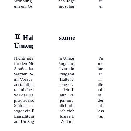
Wohnung zu verschiedenen Tageszeiten zu besuchen,
um ein Gefühl für die Atmosphäre zu bekommen.
Halteverbotszone am
Umzugstag
Nichts ist stressiger als am Umzugstag keinen Parkplatz
für den Möbelwagen in Augsburg zu finden. In engen
Straßen kann dies schnell zum logistischen Albtraum
werden. Wir empfehlen dringend, mindestens 14 Tage
im Voraus eine offizielle Halteverbotszone beim
zuständigen Amt zu beantragen. Dies gibt dir die
rechtliche Sicherheit, dass dein Umzugswagen direkt
vor der Haustür parken kann. Vertraue nicht auf
provisorische Absperrungen mit Flatterband oder
Stühlen – diese sind rechtlich nicht bindend und können
sogar ein Bußgeld nach sich ziehen. Eine professionelle
Einrichtung der Zone inklusive Beschilderung spart dir
am Umzugstag wertvolle Zeit und Nerven.