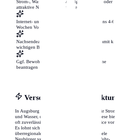
Strom-, Wasser- und Gasverträge ummelden oder
attraktive Neukunden-Tarife vergleichen
Internet- und Telefonanschluss mit mindestens 4-6
Wochen Vorlauf beantragen
Nachsendeauftrag bei der Post einrichten, damit keine
wichtigen Briefe verloren gehen
Ggf. Bewohnerparkausweis für die neue Zone
beantragen
Versorgung & Infrastruktur
In Augsburg gibt es oft regionale Anbieter für Strom
und Wasser, die sogenannten Stadtwerke. Diese bieten
oft zuverlässige Tarife und einen guten Service vor Ort.
Es lohnt sich jedoch immer, die Preise mit
überregionalen Anbietern zu vergleichen. Viele
Neubürger vergessen, dass auch die Müllabfuhr-