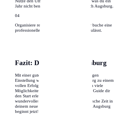
Nutze den Umzug zum Ausmisten – alles, was du ein
Jahr nicht benutzt hast, muss nicht mit nach Augsburg.
0
4
Organisiere rechtzeitig Umzugshelfer oder buche eine
professionelle Firma, falls das Budget es zulässt.
Fazit: Dein Erfolg in Augsburg
Mit einer guten Vorbereitung und der richtigen
Einstellung wird dein Umzug nach Augsburg zu einem
vollen Erfolg. Die Stadt bietet dir unendlich viele
Möglichkeiten, und wir hoffen, dass dieser Guide dir
den Start erleichtert. Wir wünschen dir ein
wundervolles Ankommen und eine fantastische Zeit in
deinem neuen Zuhause. Dein Abenteuer in Augsburg
beginnt jetzt!