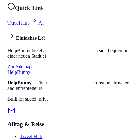
Quick Links
Travel Hub
All Tools
Einfaches Leben
HelpBunny bietet alles, was Sie brauchen, um sich bequem in
einer neuen Stadt einzuleben.
Zur Sitemap
Help
Bunny
HelpBunny
– The ultimate digital toolkit for creators, travelers,
and entrepreneurs.
Built for speed, privacy, and ease of use.
Alltag & Reise
Travel Hub