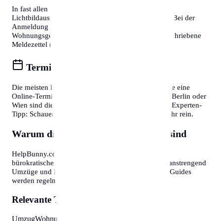
In fast allen Fällen benötigen Sie einen gültigen
Lichtbildausweis (Reisepass oder Personalausweis). Bei der
Anmeldung eines Wohnsitzes ist zudem die
Wohnungsgeberbestätigung (in DE) bzw. der unterschriebene
Meldezettel (in AT) zwingend erforderlich.
Termine online buchen
Die meisten Bürgerservice-Stellen bieten mittlerweile eine
Online-Terminvereinbarung an. In Großstädten wie Berlin oder
Wien sind diese oft Wochen im Voraus ausgebucht. Experten-
Tipp: Schauen Sie morgens gegen 7:30 oder 8:00 Uhr rein.
Warum diese Informationen wichtig sind
HelpBunny.com hat es sich zur Aufgabe gemacht,
bürokratische Hürden abzubauen. Wir wissen, wie anstrengend
Umzüge und Behördengänge sein können. Unsere Guides
werden regelmäßig aktualisiert.
Relevante Themen:
Umzug
Wohnung
Organisation
Checkliste