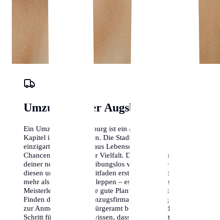
Umzugs-Planer Augsburg
Ein Umzug nach Augsburg ist ein aufregendes neues
Kapitel in deinem Leben. Die Stadt bietet eine
einzigartige Mischung aus Lebensqualität, beruflichen
Chancen und kultureller Vielfalt. Damit der Start in
deiner neuen Heimat reibungslos verläuft, haben wir
diesen umfassenden Leitfaden erstellt. Ein Umzug ist
mehr als nur Kisten schleppen – es ist eine logistische
Meisterleistung, die eine gute Planung erfordert. Vom
Finden der richtigen Umzugsfirma in Augsburg bis hin
zur Anmeldung beim Bürgeramt begleiten wir dich
Schritt für Schritt. Wir wissen, dass ein Wohnortwechsel