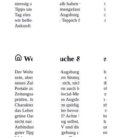
stressig sein kann, deshalb haben wir die wichtigsten
Tipps und Tricks zusammengefasst, damit du dich von
Tag eins an wohlfühlst. Augsburg wartet auf dich, und
wir helfen dir, den roten Teppich für deine eigene
Ankunft auszurollen.
Wohnungssuche & Stadtteile
Der Wohnungsmarkt in Augsburg kann herausfordernd
sein, aber mit der richtigen Strategie findest du dein
neues Zuhause. Es lohnt sich, nicht nur die großen
Portale zu nutzen, sondern auch lokale Netzwerke,
Zeitungsannoncen und Social-Media-Gruppen zu
prüfen. Jeder Stadtteil von Augsburg hat seinen eigenen
Charakter. Möchtest du im quirligen Zentrum leben, wo
das Leben nie schläft, oder bevorzugst du eine ruhige,
grüne Oase am Stadtrand? Achte bei der Besichtigung
nicht nur auf die Wohnung selbst, sondern auch auf die
Anbindung an den ÖPNV und die Nahversorgung. Ein
guter Tipp ist es, die Umgebung der potenziellen neuen