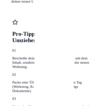
deiner neuen Umgebung zu finden.
Pro-Tipps für stressfreies
Umziehen
0
1
Beschrifte deine Umzugskartons nicht nur mit dem
Inhalt, sondern auch mit dem Zielraum in der neuen
Wohnung.
0
2
Packe eine 'Überlebenskiste' für den ersten Tag
(Werkzeug, Kaffee, Toilettenpapier, wichtige
Dokumente).
0
3