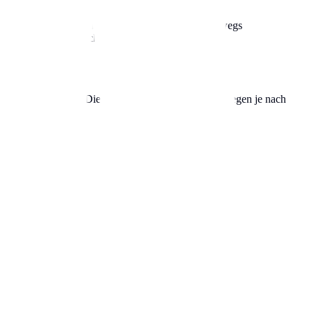
 den Vorteil, dass du die Parkzeit flexibel von unterwegs
ien Parkplatz am höchsten ist.
ermietverträge an. Die monatlichen Kosten hierfür liegen je nach