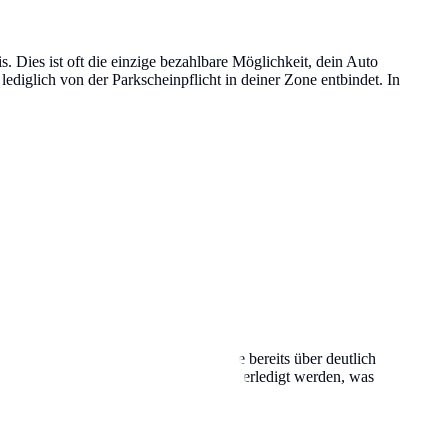
Dies ist oft die einzige bezahlbare Möglichkeit, dein Auto
lediglich von der Parkscheinpflicht in deiner Zone entbindet. In
ro Jahr rechnen, wobei einige Städte bereits über deutlich
ne Verlängerung kann oft bequem online erledigt werden, was