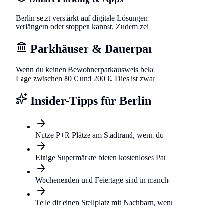
Berlin setzt verstärkt auf digitale Lösungen. In fast allen bewirt
verlängern oder stoppen kannst. Zudem zeigen einige Apps bereits 
Parkhäuser & Dauerparken
Wenn du keinen Bewohnerparkausweis bekommst oder dein Auto lieb
Lage zwischen 80 € und 200 €. Dies ist zwar teurer als das Parke
Insider-Tipps für Berlin
Nutze P+R Plätze am Stadtrand, wenn du nur gelegentlich i
Einige Supermärkte bieten kostenloses Parken für Kunden,
Wochenenden und Feiertage sind in manchen Zonen gebühre
Teile dir einen Stellplatz mit Nachbarn, wenn du dein Auto 