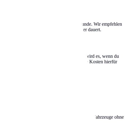
 hier oft zwischen 1,50 € und 4,00 € pro Stunde. Wir empfehlen
n zurücklaufen musst, falls es doch länger dauert.
 einem Knöllchen geahndet. Besonders teuer wird es, wenn du
ger Minuten der Abschleppdienst gerufen. Die Kosten hierfür
hren zu dürfen. Dies gilt unabhängig vom Parken. Fahrzeuge ohne
er durch die Zone gefahren sind.