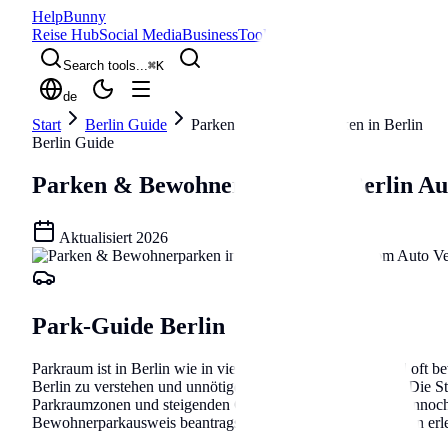
Help
Bunny
Reise Hub
Social Media
Business
Tools
Blog
Search tools...
⌘
K
de
Start
Berlin Guide
Parken & Bewohnerparken in Berlin
Berlin Guide
Parken & Bewohnerparken in Berlin
Au
Aktualisiert
2026
Park-Guide Berlin
Parkraum ist in Berlin wie in vielen Großstädten knapp und oft bew
Berlin zu verstehen und unnötige Bußgelder zu vermeiden. Die Sta
Parkraumzonen und steigenden Gebühren widerspiegelt. Dennoch gi
Bewohnerparkausweis beantragst, welche Apps dir das Leben erlei