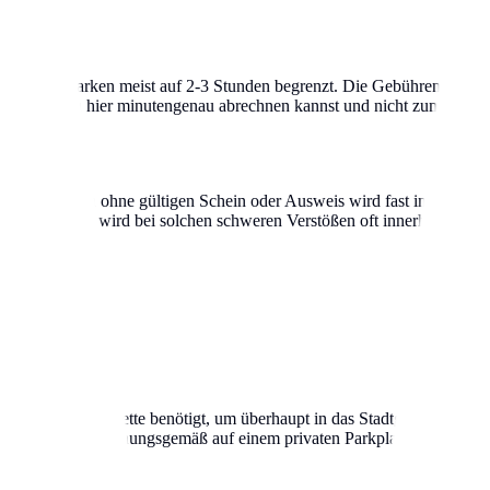
adt ist das Parken meist auf 2-3 Stunden begrenzt. Die Gebühren liegen
ne, da du hier minutengenau abrechnen kannst und nicht zum Automate
ekannt. Parken ohne gültigen Schein oder Ausweis wird fast immer mit
st. In Berlin wird bei solchen schweren Verstößen oft innerhalb weni
abgeschleppt.
ug eine grüne Plakette benötigt, um überhaupt in das Stadtgebiet einfa
 selbst wenn sie ordnungsgemäß auf einem privaten Parkplatz stehen, ab