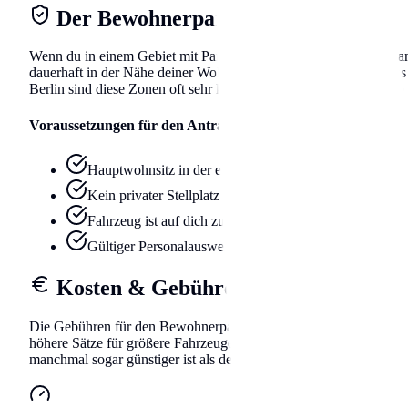
Der Bewohnerparkausweis
Wenn du in einem Gebiet mit Parkraumbewirtschaftung wohnst and 
dauerhaft in der Nähe deiner Wohnung abzustellen. Beachte, dass d
Berlin sind diese Zonen oft sehr kleinteilig geschnitten, achte als
Voraussetzungen für den Antrag
Hauptwohnsitz in der entsprechenden Parkzone
Kein privater Stellplatz (Garage/Hof) vorhanden
Fahrzeug ist auf dich zugelassen (oder dauerhafte Nutz
Gültiger Personalausweis und Fahrzeugschein Teil I
Kosten & Gebühren
Die Gebühren für den Bewohnerparkausweis in Berlin wurden kürzl
höhere Sätze für größere Fahrzeuge diskutieren. Die Bearbeitungs
manchmal sogar günstiger ist als der Gang zum Amt.