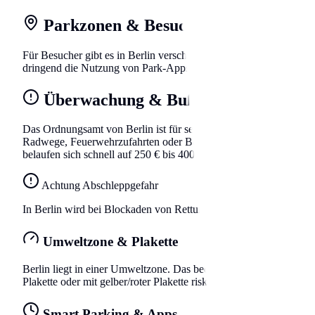
Parkzonen & Besuchsparken
Für Besucher gibt es in Berlin verschiedene Zonen. In der Kernst
dringend die Nutzung von Park-Apps wie EasyPark oder PayByPho
Überwachung & Bußgelder
Das Ordnungsamt von Berlin ist für seine strikte Überwachung b
Radwege, Feuerwehrzufahrten oder Behindertenparkplätze blockier
belaufen sich schnell auf 250 € bis 400 €, plus das Bußgeld.
Achtung Abschleppgefahr
In Berlin wird bei Blockaden von Rettungswegen kompromisslos 
Umweltzone & Plakette
Berlin liegt in einer Umweltzone. Das bedeutet, dass dein Fahrze
Plakette oder mit gelber/roter Plakette riskieren hohe Bußgelder,
Smart Parking & Apps