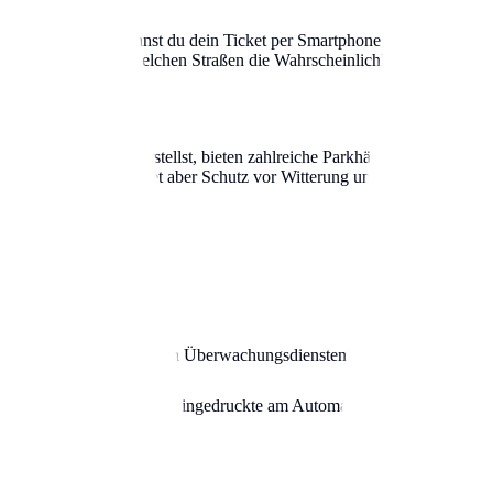
schafteten Gebieten kannst du dein Ticket per Smartphone lösen. Dies hat
in Echtzeit an, in welchen Straßen die Wahrscheinlichkeit für einen fre
er geschützt unterstellst, bieten zahlreiche Parkhäuser in Berlin Dau
n am Straßenrand, bietet aber Schutz vor Witterung und Vandalismus.
n die Innenstadt musst.
 aber Vorsicht vor privaten Überwachungsdiensten!
nfrei – achte auf das Kleingedruckte am Automaten.
nur selten brauchst.