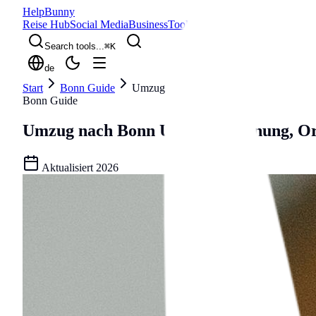
Help
Bunny
Reise Hub
Social Media
Business
Tools
Blog
Search tools...
⌘
K
de
Start
Bonn Guide
Umzug nach Bonn
Bonn Guide
Umzug nach Bonn
Umzug, Wohnung, Org
Aktualisiert
2026