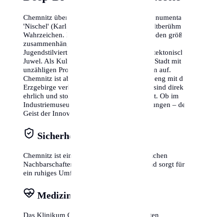
Chemnitz überrascht an jeder Ecke. Der monumentale
'Nischel' (Karl-Marx-Monument) ist das weltberühmte
Wahrzeichen. Das Viertel Kaßberg zählt zu den größten
zusammenhängenden Gründerzeit- und
Jugendstilvierteln Europas und ist ein architektonisches
Juwel. Als Kulturhauptstadt 2025 blüht die Stadt mit
unzähligen Projekten und neuen Freiräumen auf.
Chemnitz ist aber auch eine Sportstadt und eng mit dem
Erzgebirge verbunden. Die Menschen hier sind direkt,
ehrlich und stolz auf ihre Macher-Mentalität. Ob im
Industriemuseum oder in den Kunstsammlungen – der
Geist der Innovation ist überall spürbar.
Sicherheit
Chemnitz ist eine sichere Stadt mit freundlichen
Nachbarschaften. Die Polizei ist präsent und sorgt für
ein ruhiges Umfeld.
Medizinische Exzellenz
Das Klinikum Chemnitz ist einer der größten