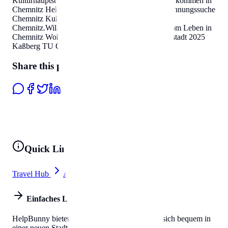
Kulturhauptstadt 2025 Kaßberg TU Chemnitz
.
Willkommen in
Chemnitz
Helpbunny.com
Leben in Chemnitz Wohnungssuche
Chemnitz Kulturhauptstadt 2025 Kaßberg TU
Chemnitz
.
Willkommen in Chemnitz
Helpbunny.com
Leben in
Chemnitz Wohnungssuche Chemnitz Kulturhauptstadt 2025
Kaßberg TU Chemnitz
.
Share this page
Quick Links
Travel Hub
All Tools
Einfaches Leben
HelpBunny bietet alles, was Sie brauchen, um sich bequem in
einer neuen Stadt einzuleben.