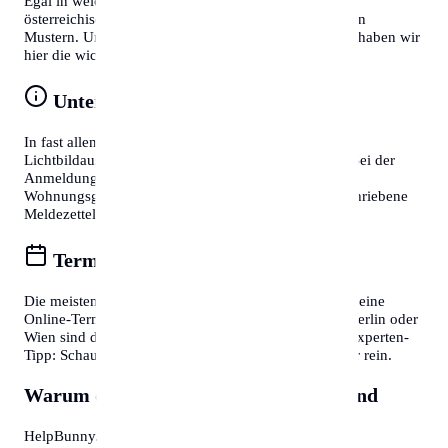
Egal in welcher Stadt Sie sich befinden, deutsche und
österreichische Behördenprozesse folgen oft ähnlichen
Mustern. Um Zeit zu sparen und Frust zu vermeiden, haben wir
hier die wichtigsten Tipps für Sie zusammengefasst:
Unterlagen vorbereiten
In fast allen Fällen benötigen Sie einen gültigen
Lichtbildausweis (Reisepass oder Personalausweis). Bei der
Anmeldung eines Wohnsitzes ist zudem die
Wohnungsgeberbestätigung (in DE) bzw. der unterschriebene
Meldezettel (in AT) zwingend erforderlich.
Termine online buchen
Die meisten Bürgerservice-Stellen bieten mittlerweile eine
Online-Terminvereinbarung an. In Großstädten wie Berlin oder
Wien sind diese oft Wochen im Voraus ausgebucht. Experten-
Tipp: Schauen Sie morgens gegen 7:30 oder 8:00 Uhr rein.
Warum diese Informationen wichtig sind
HelpBunny.com hat es sich zur Aufgabe gemacht,