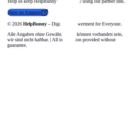
Help us keep HelpBunny tools free by using our partner link.
Shop on Amazon
©
2026
HelpBunny
– Digital Empowerment for Everyone.
Alle Angaben ohne Gewähr, Fehler können vorhanden sein,
wir sind nicht haftbar. | All information provided without
guarantee.