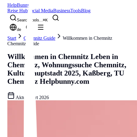
Help
Bunny
Reise Hub
Social Media
Business
Tools
Blog
Search tools...
⌘
K
de
Start
Chemnitz Guide
Willkommen in Chemnitz
Chemnitz Guide
Willkommen in Chemnitz
Leben in
Chemnitz, Wohnungssuche Chemnitz,
Kulturhauptstadt 2025, Kaßberg, TU
Chemnitz
Helpbunny.com
Aktualisiert
2026