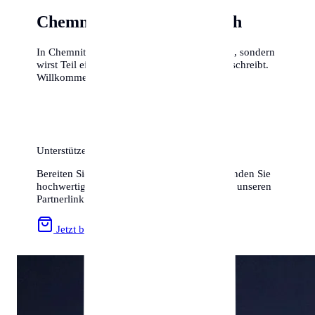
Chemnitz freut sich auf dich
In Chemnitz fängst du nicht nur irgendwo an, sondern
wirst Teil einer Stadt, die gerade Geschichte schreibt.
Willkommen in der Kulturhauptstadt!
Unterstützen Sie uns & Sparen Sie!
Bereiten Sie Ihren Umzug optimal vor und finden Sie
hochwertiges Zubehör zum besten Preis über unseren
Partnerlink:
Jetzt bei Amazon stöbern »