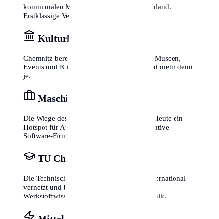
kommunalen Maximalversorger in Deutschland.
Erstklassige Versorgung ist sicher.
Kulturhauptstadt 2025
Chemnitz bereitet sich auf 2025 vor: Neue Museen,
Events und Kunstwege prägen das Stadtbild mehr denn
je.
Maschinenbau & IT
Die Wiege des deutschen Maschinenbaus. Heute ein
Hotspot für Automobilzulieferer und innovative
Software-Firmen.
TU Chemnitz
Die Technische Universität Chemnitz ist international
vernetzt und besonders stark in
Werkstoffwissenschaften und Mikroelektronik.
Mittelsächsischer Knoten