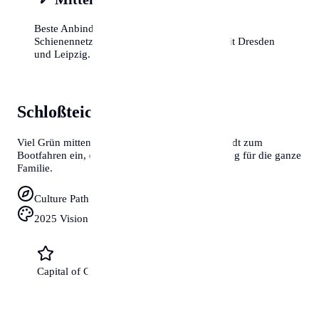
Beste Anbindung über die A4 und A72. Das
Schienennetz verbindet Chemnitz schnell mit Dresden
und Leipzig.
Schloßteich & Küchwald
Viel Grün mitten in der Stadt: Der Schloßteich lädt zum
Bootfahren ein, der Küchwald bietet Entspannung für die ganze
Familie.
Culture Path
2025 Vision
Capital of Culture