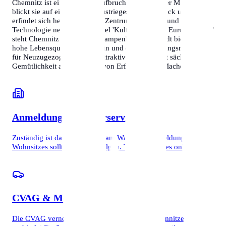
Chemnitz ist eine Stadt im Aufbruch. Als 'Stadt der Moderne'
blickt sie auf eine reiche Industriegeschichte zurück und
erfindet sich heute als vitales Zentrum für Kultur und
Technologie neu. Mit dem Titel 'Kulturhauptstadt Europas 2025'
steht Chemnitz weltweit im Rampenlicht. Die Stadt bietet eine
hohe Lebensqualität, viel Grün und einen Wohnungsmarkt, der
für Neuzugezogene extrem attraktiv ist. Hier trifft sächsische
Gemütlichkeit auf den Geist von Erfindern und Machern.
Anmeldung & Bürgerservice
Zuständig ist das Bürgerhaus am Wall. Die Anmeldung des
Wohnsitzes sollte zeitnah erfolgen. Termine gibt es online.
CVAG & Mobilität
Die CVAG vernetzt Stadt und Umland. Das Chemnitzer Modell