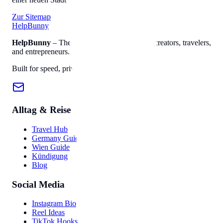
Zur Sitemap
Help
Bunny
HelpBunny
– The ultimate digital toolkit for creators, travelers,
and entrepreneurs.
Built for speed, privacy, and ease of use.
Alltag & Reise
Travel Hub
Germany Guide
Wien Guide
Kündigung
Blog
Social Media
Instagram Bio
Reel Ideas
TikTok Hooks