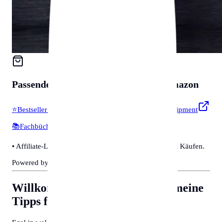
Passendes für
Zubehör & Tools
auf Amazon
⭐
Bestseller & Favoriten
🔧
Profi-Werkzeug & Equipment
📚
Fachbücher & Guides
💡
Smarte Helfer
• Affiliate-Link: Wir erhalten eine kleine Provision bei Käufen.
Powered by Amazon 🛒
Willkommen in Chemnitz
Allgemeine
Tipps für Behördengänge