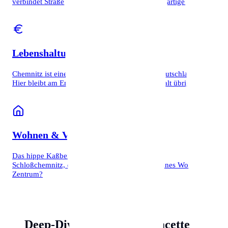
verbindet Straßenbahn und Eisenbahn auf einzigartige Weise.
Lebenshaltungskosten
Chemnitz ist eine der günstigsten Großstädte Deutschlands.
Hier bleibt am Ende des Monats mehr vom Gehalt übrig.
Wohnen & Viertel
Das hippe Kaßberg (Jugendstil), das entspannte
Schloßchemnitz, das grüne Adelsberg oder urbanes Wohnen im
Zentrum?
Deep-Dive: Chemnitzer Facetten