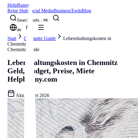
Help
Bunny
Reise Hub
Social Media
Business
Tools
Blog
Search tools...
⌘
K
de
Start
Chemnitz Guide
Lebenshaltungskosten in
Chemnitz
Chemnitz Guide
Lebenshaltungskosten in Chemnitz
Geld, Budget, Preise, Miete
Helpbunny.com
Aktualisiert
2026