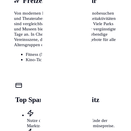
Freizeit, Sport & Kultur
Von modernen Fitnessstudios bis hin zu Kinobesuchen
und Theaterabenden – die Kosten für Freizeitaktivitäten
sind vergleichbar mit anderen Metropolen. Viele Parks
und Museen bieten zudem kostenlose oder vergünstigte
Tage an. In Chemnitz gibt es zudem eine lebendige
Vereinsszene, die kostengünstige Sportangebote für alle
Altersgruppen ermöglicht.
Fitness (Monat):
25€ - 85€
Kino-Ticket:
11€ - 16€
Top Spartipps für Chemnitz
Nutze die Wochenmärkte kurz vor Ende der
Marktzeit für günstige Obst- und Gemüsepreise.