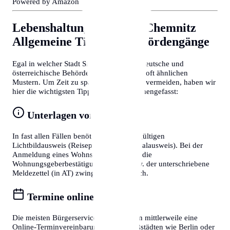
Powered by Amazon 🛒
Lebenshaltungskosten in Chemnitz
Allgemeine Tipps für Behördengänge
Egal in welcher Stadt Sie sich befinden, deutsche und
österreichische Behördenprozesse folgen oft ähnlichen
Mustern. Um Zeit zu sparen und Frust zu vermeiden, haben wir
hier die wichtigsten Tipps für Sie zusammengefasst:
Unterlagen vorbereiten
In fast allen Fällen benötigen Sie einen gültigen
Lichtbildausweis (Reisepass oder Personalausweis). Bei der
Anmeldung eines Wohnsitzes ist zudem die
Wohnungsgeberbestätigung (in DE) bzw. der unterschriebene
Meldezettel (in AT) zwingend erforderlich.
Termine online buchen
Die meisten Bürgerservice-Stellen bieten mittlerweile eine
Online-Terminvereinbarung an. In Großstädten wie Berlin oder