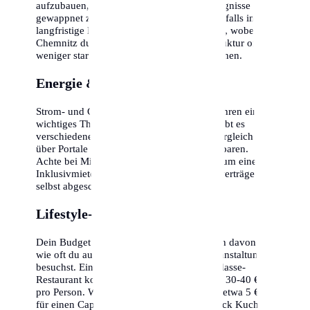
aufzubauen, um für unvorhergesehene Ereignisse
gewappnet zu sein. Die Inflation sollte ebenfalls in die
langfristige Kalkulation einbezogen werden, wobei
Chemnitz durch seine stabile Wirtschaftsstruktur oft
weniger stark betroffen ist als andere Regionen.
Energie & Nebenkosten
Strom- und Gaspreise sind in den letzten Jahren ein
wichtiges Thema geworden. In Chemnitz gibt es
verschiedene Anbieter, ein regelmäßiger Vergleich
über Portale kann hunderte Euro pro Jahr sparen.
Achte bei Mietverträgen darauf, ob es sich um eine
Inklusivmiete handelt oder ob alle Energieverträge
selbst abgeschlossen werden müssen.
Lifestyle-Optionen
Dein Budget in Chemnitz hängt maßgeblich davon ab,
wie oft du auswärts isst oder kulturelle Veranstaltungen
besuchst. Ein Abendessen in einem Mittelklasse-
Restaurant kostet inklusive Getränken etwa 30-40 €
pro Person. Wer gerne in Cafés geht, sollte etwa 5 €
für einen Cappuccino und 6-8 € für ein Stück Kuchen