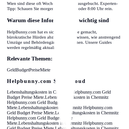
Wien sind diese oft Wochen im Voraus ausgebucht. Experten-
Tipp: Schauen Sie morgens gegen 7:30 oder 8:00 Uhr rein.
Warum diese Informationen wichtig sind
HelpBunny.com hat es sich zur Aufgabe gemacht,
bürokratische Hürden abzubauen. Wir wissen, wie anstrengend
Umzüge und Behördengänge sein können. Unsere Guides
werden regelmäßig aktualisiert.
Relevante Themen:
Geld
Budget
Preise
Miete
Helpbunny.com SEO Cloud
Lebenshaltungskosten in Chemnitz
Helpbunny.com
Geld
Budget Preise Miete
.
Lebenshaltungskosten in Chemnitz
Helpbunny.com
Geld Budget Preise
Miete
.
Lebenshaltungskosten in Chemnitz
Helpbunny.com
Geld Budget Preise Miete
.
Lebenshaltungskosten in Chemnitz
Helpbunny.com
Geld Budget Preise
Miete
.
Lebenshaltungskosten in Chemnitz
Helpbunny.com
Geld Budget Preise Miete
.
Lebenshaltungskosten in Chemnitz