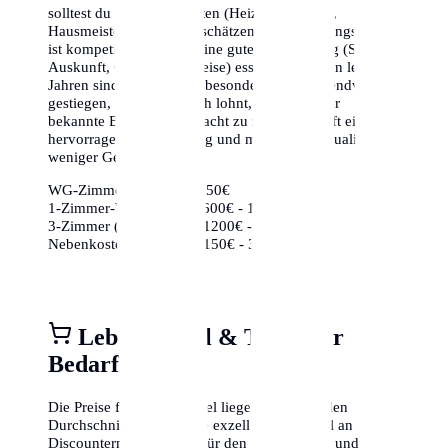
solltest du die Nebenkosten (Heizung, Wasser,
Hausmeister) nicht unterschätzen. Der Wohnungsmarkt
ist kompetitiv, daher ist eine gute Vorbereitung (Schufa-
Auskunft, Gehaltsnachweise) essenziell. In den letzten
Jahren sind die Preise insbesondere in den Trendvierteln
gestiegen, weshalb es sich lohnt, auch weniger
bekannte Bezirke in Betracht zu ziehen, die oft eine
hervorragende Anbindung und mehr Lebensqualität für
weniger Geld bieten.
WG-Zimmer:
ca. 350€ - 650€
1-Zimmer-Wohnung:
ca. 600€ - 1000€
3-Zimmer (Zentrum):
ca. 1200€ - 2000€
Nebenkosten (85m²):
ca. 150€ - 350€
Lebensmittel & Täglicher
Bedarf
Die Preise für Lebensmittel liegen im nationalen
Durchschnitt. Es gibt eine exzellente Auswahl an
Discountern (Aldi, Lidl) für den Grundbedarf und