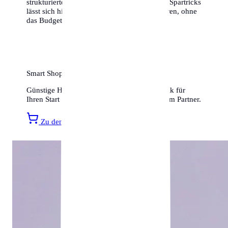
strukturierten Planung und ein paar cleveren Spartricks
lässt sich hier ein hervorragendes Leben führen, ohne
das Budget zu sprengen.
Smart Shopping für Ihr neues Zuhause
Günstige Haushaltsartikel, Möbel und Technik für
Ihren Start in Chemnitz finden Sie bei unserem Partner.
Zu den Amazon Angeboten »