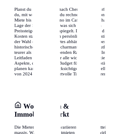
Planst du einen Umzug nach Chemnitz? Hier erfährst
du, mit welchen Kosten du rechnen musst – von der
Miete bis zum Cappuccino im Café. Die wirtschaftliche
Lage der Stadt ist stabil, was sich in moderaten
Preissteigerungen widerspiegelt. Denke daran, dass die
Kosten stark von deinem persönlichen Lebensstil und
der Wahl deines Wohnortes abhängen. Ein Leben im
historischen Zentrum ist charmant, aber oft deutlich
teurer als in den aufstrebenden Randbezirken. In diesem
Leitfaden analysieren wir alle wichtigen finanziellen
Aspekte, damit du dein Budget für Chemnitz präzise
planen kannst. Wir berücksichtigen dabei aktuelle Daten
von 2024 und geben wertvolle Tipps zum Sparen.
Wohnkosten &
Immobilienmarkt
Die Mieten in Chemnitz variieren je nach Stadtteil
massiv. Während die Kaltmieten oft moderat wirken,