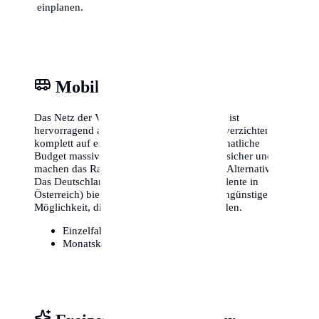
einplanen.
Mobilität & ÖPNV
Das Netz der Verkehrsbetriebe in Chemnitz ist
hervorragend ausgebaut. Viele Einwohner verzichten
komplett auf ein eigenes Auto, was das monatliche
Budget massiv entlastet. Fahrradwege sind sicher und
machen das Radfahren zu einer attraktiven Alternative.
Das Deutschlandticket (oder lokale Äquivalente in
Österreich) bietet zudem eine extrem kostengünstige
Möglichkeit, die gesamte Region zu erkunden.
Einzelfahrschein:
ca. 3,20€
Monatskarte / Abo:
ca. 49€ - 90€