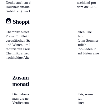
Denke auch an den Rundfunkbeitrag, der in Deutschland pro
Haushalt anfällt. Wer in Österreich lebt, muss zudem die GIS-
Gebühren (nun ORF-Beitrag) berücksichtigen.
Shopping & Konsum
Chemnitz bietet fantastische Shopping-Möglichkeiten. Die
Preise für Kleidung und Elektronik entsprechen dem
europäischen Standard. Nutze die Schlussverkäufe im Sommer
und Winter, um hochwertige Markenartikel zu deutlich
reduzierten Preisen zu erstehen. Auch Second-Hand-Läden in
Chemnitz erfreuen sich wachsender Beliebtheit und bieten eine
nachhaltige Alternative zum Neukauf.
Zusammenfassung der
monatlichen Kosten
Die Lebenshaltungskosten in Chemnitz sind fair, wenn
man die gebotene Lebensqualität und die guten
Verdienstmöglichkeiten berücksichtigt. Mit einer