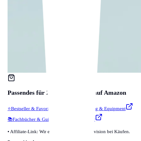
Passendes für
Zubehör & Tools
auf Amazon
⭐
Bestseller & Favoriten
🔧
Profi-Werkzeug & Equipment
📚
Fachbücher & Guides
💡
Smarte Helfer
• Affiliate-Link: Wir erhalten eine kleine Provision bei Käufen.