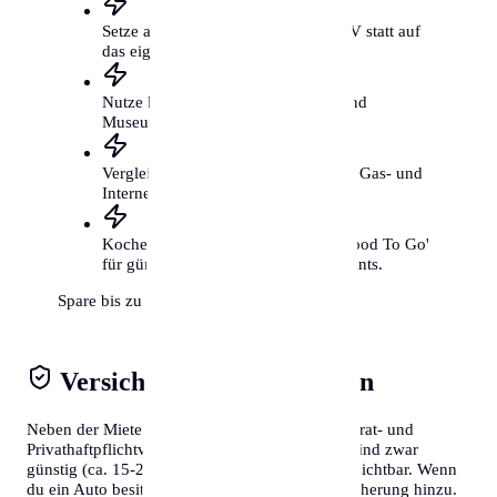
Setze auf das Fahrrad und den ÖPNV statt auf
das eigene Auto.
Nutze kostenfreie Kulturangebote und
Museumstage.
Vergleiche regelmäßig deine Strom-, Gas- und
Internetverträge.
Koche öfter selbst und nutze 'Too Good To Go'
für günstige Mahlzeiten aus Restaurants.
Spare bis zu 300€ mtl.
Versicherungen & Abgaben
Neben der Miete solltest du Kosten für die Hausrat- und
Privathaftpflichtversicherung einplanen. Diese sind zwar
günstig (ca. 15-20€/Monat), aber absolut unverzichtbar. Wenn
du ein Auto besitzt, kommen Steuern und Versicherung hinzu.