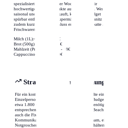
spezialisierte Bioläden oder Wochenmärkte für
hochwertige frische Produkte aus der Region. Wer
saisonal und regional einkauft, kann sein Budget
spürbar entlasten. Viele Supermärkte in Chemnitz bieten
zudem kurz vor Ladenschluss erhebliche Rabatte auf
Frischwaren an.
Milch (1L):
~1,10€ - 1,40€
Brot (500g):
~2,50€ - 4,00€
Mahlzeit (Preiswert):
~12€ - 18€
Cappuccino:
~3,50€ - 5,00€
Strategische Finanzplanung
Für ein komfortables Leben in Chemnitz sollte eine
Einzelperson mit einem monatlichen Netto-Budget von
etwa 1.800 € bis 2.500 € planen. Familien benötigen
entsprechend mehr (ca. 3.500 € - 5.000 €). Beachte
auch die Fixkosten für Versicherungen und
Kommunikation (Internet/Handy). Es ist ratsam, einen
Notgroschen von mindestens drei Monatsgehältern