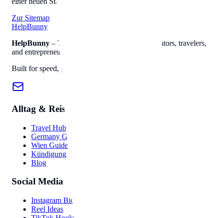
einer neuen Stadt einzuleben.
Zur Sitemap
Help
Bunny
HelpBunny
– The ultimate digital toolkit for creators, travelers,
and entrepreneurs.
Built for speed, privacy, and ease of use.
Alltag & Reise
Travel Hub
Germany Guide
Wien Guide
Kündigung
Blog
Social Media
Instagram Bio
Reel Ideas
TikTok Hooks