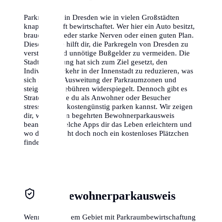
Parkraum ist in Dresden wie in vielen Großstädten
knapp und oft bewirtschaftet. Wer hier ein Auto besitzt,
braucht entweder starke Nerven oder einen guten Plan.
Dieser Guide hilft dir, die Parkregeln von Dresden zu
verstehen und unnötige Bußgelder zu vermeiden. Die
Stadtverwaltung hat sich zum Ziel gesetzt, den
Individualverkehr in der Innenstadt zu reduzieren, was
sich in einer Ausweitung der Parkraumzonen und
steigenden Gebühren widerspiegelt. Dennoch gibt es
Strategien, wie du als Anwohner oder Besucher
stressfrei und kostengünstig parken kannst. Wir zeigen
dir, wie du den begehrten Bewohnerparkausweis
beantragst, welche Apps dir das Leben erleichtern und
wo du vielleicht doch noch ein kostenloses Plätzchen
findest.
Der Bewohnerparkausweis
Wenn du in einem Gebiet mit Parkraumbewirtschaftung