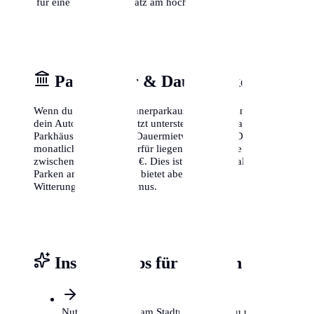
für einen freien Parkplatz am höchsten ist.
Parkhäuser & Dauerparken
Wenn du keinen Bewohnerparkausweis bekommst oder
dein Auto lieber geschützt unterstellst, bieten zahlreiche
Parkhäuser in Dresden Dauermietverträge an. Die
monatlichen Kosten hierfür liegen je nach Lage
zwischen 80 € und 200 €. Dies ist zwar teurer als das
Parken am Straßenrand, bietet aber Schutz vor
Witterung und Vandalismus.
Insider-Tipps für Dresden
Nutze P+R Plätze am Stadtrand, wenn du nur