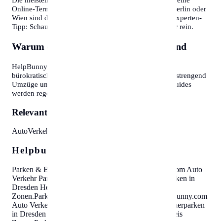
Online-Terminvereinbarung an. In Großstädten wie Berlin oder
Wien sind diese oft Wochen im Voraus ausgebucht. Experten-
Tipp: Schauen Sie morgens gegen 7:30 oder 8:00 Uhr rein.
Warum diese Informationen wichtig sind
HelpBunny.com hat es sich zur Aufgabe gemacht,
bürokratische Hürden abzubauen. Wir wissen, wie anstrengend
Umzüge und Behördengänge sein können. Unsere Guides
werden regelmäßig aktualisiert.
Relevante Themen:
Auto
Verkehr
Parkausweis
Zonen
Helpbunny.com SEO Cloud
Parken & Bewohnerparken in Dresden
Helpbunny.com
Auto
Verkehr Parkausweis Zonen
.
Parken & Bewohnerparken in
Dresden
Helpbunny.com
Auto Verkehr Parkausweis
Zonen
.
Parken & Bewohnerparken in Dresden
Helpbunny.com
Auto Verkehr Parkausweis Zonen
.
Parken & Bewohnerparken
in Dresden
Helpbunny.com
Auto Verkehr Parkausweis