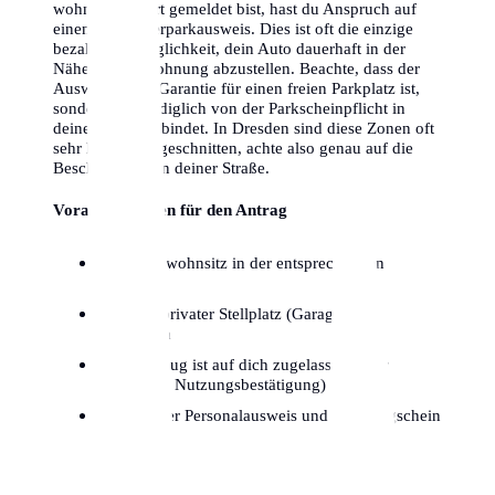
wohnst and dort gemeldet bist, hast du Anspruch auf
einen Bewohnerparkausweis. Dies ist oft die einzige
bezahlbare Möglichkeit, dein Auto dauerhaft in der
Nähe deiner Wohnung abzustellen. Beachte, dass der
Ausweis keine Garantie für einen freien Parkplatz ist,
sondern dich lediglich von der Parkscheinpflicht in
deiner Zone entbindet. In Dresden sind diese Zonen oft
sehr kleinteilig geschnitten, achte also genau auf die
Beschilderung in deiner Straße.
Voraussetzungen für den Antrag
Hauptwohnsitz in der entsprechenden
Parkzone
Kein privater Stellplatz (Garage/Hof)
vorhanden
Fahrzeug ist auf dich zugelassen (oder
dauerhafte Nutzungsbestätigung)
Gültiger Personalausweis und Fahrzeugschein
Teil I