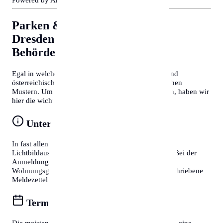
Parken & Bewohnerparken in
Dresden
Allgemeine Tipps für
Behördengänge
Egal in welcher Stadt Sie sich befinden, deutsche und
österreichische Behördenprozesse folgen oft ähnlichen
Mustern. Um Zeit zu sparen und Frust zu vermeiden, haben wir
hier die wichtigsten Tipps für Sie zusammengefasst:
Unterlagen vorbereiten
In fast allen Fällen benötigen Sie einen gültigen
Lichtbildausweis (Reisepass oder Personalausweis). Bei der
Anmeldung eines Wohnsitzes ist zudem die
Wohnungsgeberbestätigung (in DE) bzw. der unterschriebene
Meldezettel (in AT) zwingend erforderlich.
Termine online buchen
Die meisten Bürgerservice-Stellen bieten mittlerweile eine