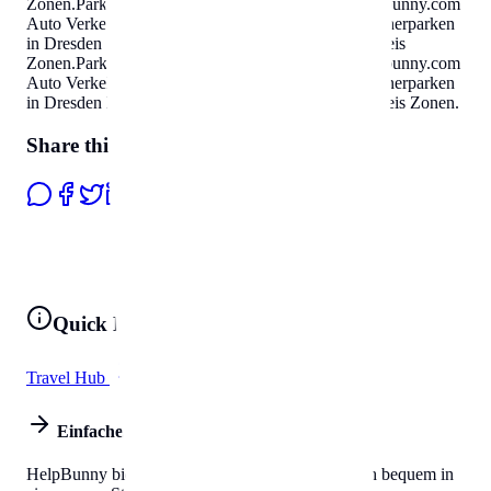
Zonen
.
Parken & Bewohnerparken in Dresden
Helpbunny.com
Auto Verkehr Parkausweis Zonen
.
Parken & Bewohnerparken
in Dresden
Helpbunny.com
Auto Verkehr Parkausweis
Zonen
.
Parken & Bewohnerparken in Dresden
Helpbunny.com
Auto Verkehr Parkausweis Zonen
.
Parken & Bewohnerparken
in Dresden
Helpbunny.com
Auto Verkehr Parkausweis Zonen
.
Share this page
Quick Links
Travel Hub
All Tools
Einfaches Leben
HelpBunny bietet alles, was Sie brauchen, um sich bequem in