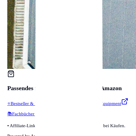
Passendes für
Zubehör & Tools
auf Amazon
⭐
Bestseller & Favoriten
🔧
Profi-Werkzeug & Equipment
📚
Fachbücher & Guides
💡
Smarte Helfer
• Affiliate-Link: Wir erhalten eine kleine Provision bei Käufen.
Powered by Amazon 🛒