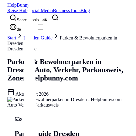
Help
Bunny
Reise Hub
Social Media
Business
Tools
Blog
Search tools...
⌘
K
de
Start
Dresden Guide
Parken & Bewohnerparken in
Dresden
Dresden Guide
Parken & Bewohnerparken in
Dresden
Auto, Verkehr, Parkausweis,
Zonen
Helpbunny.com
Aktualisiert
2026
Park-Guide Dresden