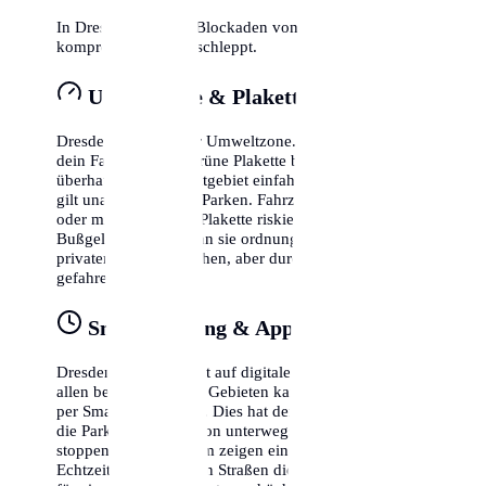
In Dresden wird bei Blockaden von Rettungswegen
kompromisslos abgeschleppt.
Umweltzone & Plakette
Dresden liegt in einer Umweltzone. Das bedeutet, dass
dein Fahrzeug eine grüne Plakette benötigt, um
überhaupt in das Stadtgebiet einfahren zu dürfen. Dies
gilt unabhängig vom Parken. Fahrzeuge ohne Plakette
oder mit gelber/roter Plakette riskieren hohe
Bußgelder, selbst wenn sie ordnungsgemäß auf einem
privaten Parkplatz stehen, aber durch die Zone
gefahren sind.
Smart Parking & Apps
Dresden setzt verstärkt auf digitale Lösungen. In fast
allen bewirtschafteten Gebieten kannst du dein Ticket
per Smartphone lösen. Dies hat den Vorteil, dass du
die Parkzeit flexibel von unterwegs verlängern oder
stoppen kannst. Zudem zeigen einige Apps bereits in
Echtzeit an, in welchen Straßen die Wahrscheinlichkeit