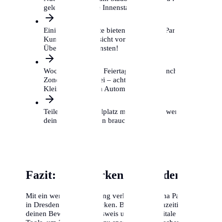
gelegentlich in die Innenstadt musst.
Einige Supermärkte bieten kostenloses Parken für
Kunden, aber Vorsicht vor privaten
Überwachungsdiensten!
Wochenenden und Feiertage sind in manchen
Zonen gebührenfrei – achte auf das
Kleingedruckte am Automaten.
Teile dir einen Stellplatz mit Nachbarn, wenn du
dein Auto nur selten brauchst.
Fazit: Klug parken in Dresden
Mit ein wenig Vorbereitung verliert das Thema Parken
in Dresden seinen Schrecken. Beantrage frühzeitig
deinen Bewohnerparkausweis und nutze digitale