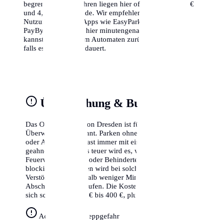
begrenzt. Die Gebühren liegen hier oft zwischen 1,50 €
und 4,00 € pro Stunde. Wir empfehlen dringend die
Nutzung von Park-Apps wie EasyPark oder
PayByPhone, da du hier minutengenau abrechnen
kannst und nicht zum Automaten zurücklaufen musst,
falls es doch länger dauert.
Überwachung & Bußgelder
Das Ordnungsamt von Dresden ist für seine strikte
Überwachung bekannt. Parken ohne gültigen Schein
oder Ausweis wird fast immer mit einem Knöllchen
geahndet. Besonders teuer wird es, wenn du Radwege,
Feuerwehrzufahrten oder Behindertenparkplätze
blockierst. In Dresden wird bei solchen schweren
Verstößen oft innerhalb weniger Minuten der
Abschleppdienst gerufen. Die Kosten hierfür belaufen
sich schnell auf 250 € bis 400 €, plus das Bußgeld.
Achtung Abschleppgefahr