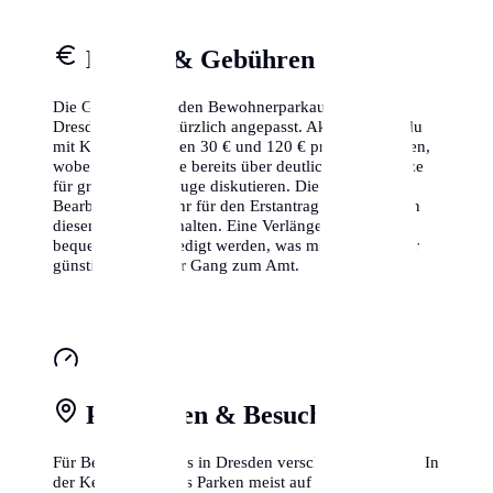
Kosten & Gebühren
Die Gebühren für den Bewohnerparkausweis in
Dresden wurden kürzlich angepasst. Aktuell musst du
mit Kosten zwischen 30 € und 120 € pro Jahr rechnen,
wobei einige Städte bereits über deutlich höhere Sätze
für größere Fahrzeuge diskutieren. Die
Bearbeitungsgebühr für den Erstantrag ist meistens in
diesem Betrag enthalten. Eine Verlängerung kann oft
bequem online erledigt werden, was manchmal sogar
günstiger ist als der Gang zum Amt.
Parkzonen & Besuchsparken
Für Besucher gibt es in Dresden verschiedene Zonen. In
der Kernstadt ist das Parken meist auf 2-3 Stunden