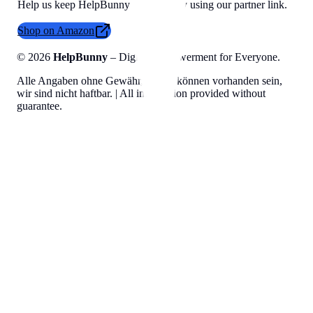
Help us keep HelpBunny tools free by using our partner link.
Shop on Amazon
©
2026
HelpBunny
– Digital Empowerment for Everyone.
Alle Angaben ohne Gewähr, Fehler können vorhanden sein,
wir sind nicht haftbar. | All information provided without
guarantee.