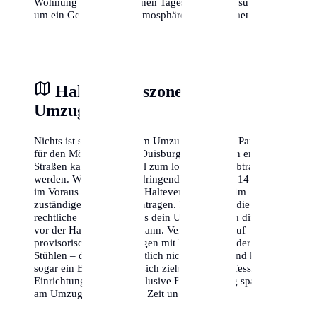
Wohnung zu verschiedenen Tageszeiten zu besuchen,
um ein Gefühl für die Atmosphäre zu bekommen.
Halteverbotszone am
Umzugstag
Nichts ist stressiger als am Umzugstag keinen Parkplatz
für den Möbelwagen in Duisburg zu finden. In engen
Straßen kann dies schnell zum logistischen Albtraum
werden. Wir empfehlen dringend, mindestens 14 Tage
im Voraus eine offizielle Halteverbotszone beim
zuständigen Amt zu beantragen. Dies gibt dir die
rechtliche Sicherheit, dass dein Umzugswagen direkt
vor der Haustür parken kann. Vertraue nicht auf
provisorische Absperrungen mit Flatterband oder
Stühlen – diese sind rechtlich nicht bindend und können
sogar ein Bußgeld nach sich ziehen. Eine professionelle
Einrichtung der Zone inklusive Beschilderung spart dir
am Umzugstag wertvolle Zeit und Nerven.