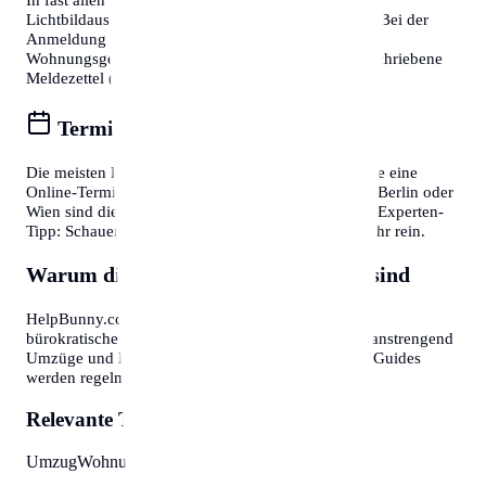
Lichtbildausweis (Reisepass oder Personalausweis). Bei der
Anmeldung eines Wohnsitzes ist zudem die
Wohnungsgeberbestätigung (in DE) bzw. der unterschriebene
Meldezettel (in AT) zwingend erforderlich.
Termine online buchen
Die meisten Bürgerservice-Stellen bieten mittlerweile eine
Online-Terminvereinbarung an. In Großstädten wie Berlin oder
Wien sind diese oft Wochen im Voraus ausgebucht. Experten-
Tipp: Schauen Sie morgens gegen 7:30 oder 8:00 Uhr rein.
Warum diese Informationen wichtig sind
HelpBunny.com hat es sich zur Aufgabe gemacht,
bürokratische Hürden abzubauen. Wir wissen, wie anstrengend
Umzüge und Behördengänge sein können. Unsere Guides
werden regelmäßig aktualisiert.
Relevante Themen:
Umzug
Wohnung
Organisation
Checkliste