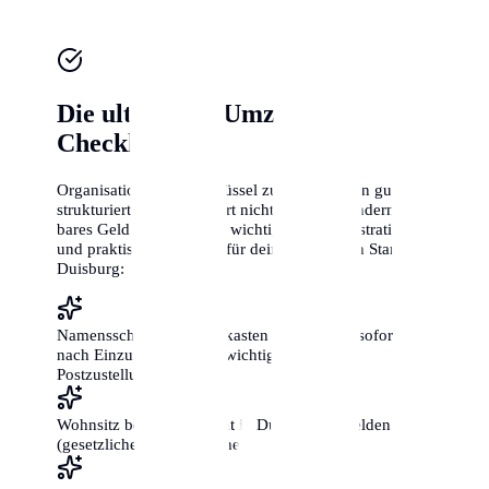
Die ultimative Umzugs-
Checkliste
Organisation ist der Schlüssel zum Erfolg. Ein gut
strukturierter Umzug spart nicht nur Zeit, sondern auch
bares Geld. Hier sind die wichtigsten administrativen
und praktischen Schritte für deinen perfekten Start in
Duisburg:
Namensschilder an Briefkasten und Klingel sofort
nach Einzug anbringen (wichtig für die
Postzustellung!)
Wohnsitz beim Bürgeramt in Duisburg anmelden
(gesetzliche Frist: 2 Wochen)