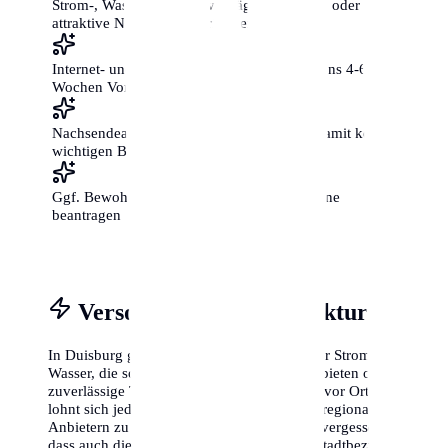
Strom-, Wasser- und Gasverträge ummelden oder
attraktive Neukunden-Tarife vergleichen
Internet- und Telefonanschluss mit mindestens 4-6
Wochen Vorlauf beantragen
Nachsendeauftrag bei der Post einrichten, damit keine
wichtigen Briefe verloren gehen
Ggf. Bewohnerparkausweis für die neue Zone
beantragen
Versorgung & Infrastruktur
In Duisburg gibt es oft regionale Anbieter für Strom und
Wasser, die sogenannten Stadtwerke. Diese bieten oft
zuverlässige Tarife und einen guten Service vor Ort. Es
lohnt sich jedoch immer, die Preise mit überregionalen
Anbietern zu vergleichen. Viele Neubürger vergessen,
dass auch die Müllabfuhr-Termine je nach Stadtbezirk