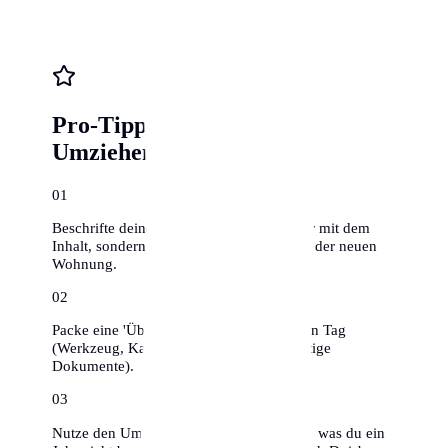
Pro-Tipps für stressfreies
Umziehen
0
1
Beschrifte deine Umzugskartons nicht nur mit dem
Inhalt, sondern auch mit dem Zielraum in der neuen
Wohnung.
0
2
Packe eine 'Überlebenskiste' für den ersten Tag
(Werkzeug, Kaffee, Toilettenpapier, wichtige
Dokumente).
0
3
Nutze den Umzug zum Ausmisten – alles, was du ein