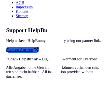
AGB
Impressum
Kontakt
Sitemap
Support HelpBunny
Help us keep HelpBunny tools free by using our partner link.
Shop on Amazon
©
2026
HelpBunny
– Digital Empowerment for Everyone.
Alle Angaben ohne Gewähr, Fehler können vorhanden sein,
wir sind nicht haftbar. | All information provided without
guarantee.