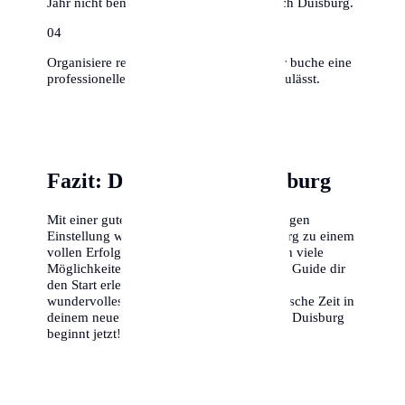
Jahr nicht benutzt hast, muss nicht mit nach Duisburg.
0
4
Organisiere rechtzeitig Umzugshelfer oder buche eine
professionelle Firma, falls das Budget es zulässt.
Fazit: Dein Erfolg in Duisburg
Mit einer guten Vorbereitung und der richtigen
Einstellung wird dein Umzug nach Duisburg zu einem
vollen Erfolg. Die Stadt bietet dir unendlich viele
Möglichkeiten, und wir hoffen, dass dieser Guide dir
den Start erleichtert. Wir wünschen dir ein
wundervolles Ankommen und eine fantastische Zeit in
deinem neuen Zuhause. Dein Abenteuer in Duisburg
beginnt jetzt!