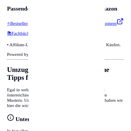
Passendes für
Zubehör & Tools
auf Amazon
⭐
Bestseller & Favoriten
🔧
Profi-Werkzeug & Equipment
📚
Fachbücher & Guides
💡
Smarte Helfer
• Affiliate-Link: Wir erhalten eine kleine Provision bei Käufen.
Powered by Amazon 🛒
Umzug nach Duisburg
Allgemeine
Tipps für Behördengänge
Egal in welcher Stadt Sie sich befinden, deutsche und
österreichische Behördenprozesse folgen oft ähnlichen
Mustern. Um Zeit zu sparen und Frust zu vermeiden, haben wir
hier die wichtigsten Tipps für Sie zusammengefasst:
Unterlagen vorbereiten
In fast allen Fällen benötigen Sie einen gültigen