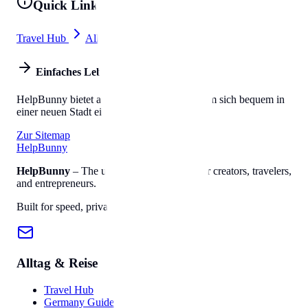
Quick Links
Travel Hub
All Tools
Einfaches Leben
HelpBunny bietet alles, was Sie brauchen, um sich bequem in
einer neuen Stadt einzuleben.
Zur Sitemap
Help
Bunny
HelpBunny
– The ultimate digital toolkit for creators, travelers,
and entrepreneurs.
Built for speed, privacy, and ease of use.
Alltag & Reise
Travel Hub
Germany Guide