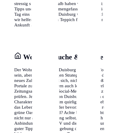
stressig sein kann, deshalb haben wir die wichtigsten
Tipps und Tricks zusammengefasst, damit du dich von
Tag eins an wohlfühlst. Duisburg wartet auf dich, und
wir helfen dir, den roten Teppich für deine eigene
Ankunft auszurollen.
Wohnungssuche & Stadtteile
Der Wohnungsmarkt in Duisburg kann herausfordernd
sein, aber mit der richtigen Strategie findest du dein
neues Zuhause. Es lohnt sich, nicht nur die großen
Portale zu nutzen, sondern auch lokale Netzwerke,
Zeitungsannoncen und Social-Media-Gruppen zu
prüfen. Jeder Stadtteil von Duisburg hat seinen eigenen
Charakter. Möchtest du im quirligen Zentrum leben, wo
das Leben nie schläft, oder bevorzugst du eine ruhige,
grüne Oase am Stadtrand? Achte bei der Besichtigung
nicht nur auf die Wohnung selbst, sondern auch auf die
Anbindung an den ÖPNV und die Nahversorgung. Ein
guter Tipp ist es, die Umgebung der potenziellen neuen