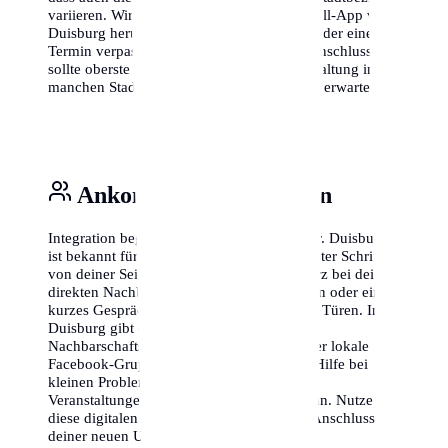
variieren. Wir empfehlen, die offizielle Abfall-App von
Duisburg herunterzuladen, damit du nie wieder einen
Termin verpasst. Auch das Thema Internetanschluss
sollte oberste Priorität haben, da die Freischaltung in
manchen Stadtteilen länger dauern kann als erwartet.
Ankommen & Vernetzen
Integration beginnt vor der eigenen Haustür. Duisburg
ist bekannt für seine offene Art, aber ein erster Schritt
von deiner Seite schadet nie. Stelle dich kurz bei deinen
direkten Nachbarn vor – ein kleines Lächeln oder ein
kurzes Gespräch im Treppenhaus öffnet oft Türen. In
Duisburg gibt es zudem zahlreiche
Nachbarschaftsportale wie 'nebenan.de' oder lokale
Facebook-Gruppen, in denen man schnell Hilfe bei
kleinen Problemen findet oder sich über
Veranstaltungen im Viertel austauschen kann. Nutze
diese digitalen Möglichkeiten, um schnell Anschluss in
deiner neuen Umgebung zu finden.