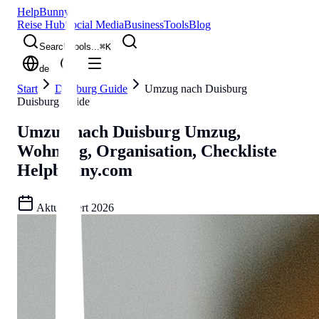
Help
Bunny
Reise Hub
Social Media
Business
Tools
Blog
Search tools...
⌘
K
de
Start
Duisburg Guide
Umzug nach Duisburg
Duisburg Guide
Umzug nach Duisburg
Umzug,
Wohnung, Organisation, Checkliste
Helpbunny.com
Aktualisiert
2026