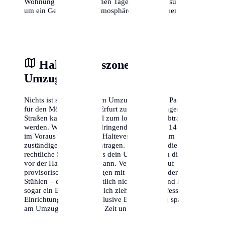
Wohnung zu verschiedenen Tageszeiten zu besuchen,
um ein Gefühl für die Atmosphäre zu bekommen.
Halteverbotszone am
Umzugstag
Nichts ist stressiger als am Umzugstag keinen Parkplatz
für den Möbelwagen in Erfurt zu finden. In engen
Straßen kann dies schnell zum logistischen Albtraum
werden. Wir empfehlen dringend, mindestens 14 Tage
im Voraus eine offizielle Halteverbotszone beim
zuständigen Amt zu beantragen. Dies gibt dir die
rechtliche Sicherheit, dass dein Umzugswagen direkt
vor der Haustür parken kann. Vertraue nicht auf
provisorische Absperrungen mit Flatterband oder
Stühlen – diese sind rechtlich nicht bindend und können
sogar ein Bußgeld nach sich ziehen. Eine professionelle
Einrichtung der Zone inklusive Beschilderung spart dir
am Umzugstag wertvolle Zeit und Nerven.