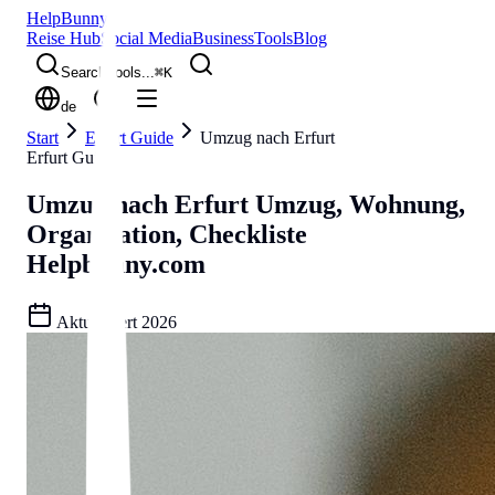
Help
Bunny
Reise Hub
Social Media
Business
Tools
Blog
Search tools...
⌘
K
de
Start
Erfurt Guide
Umzug nach Erfurt
Erfurt Guide
Umzug nach Erfurt
Umzug, Wohnung,
Organisation, Checkliste
Helpbunny.com
Aktualisiert
2026