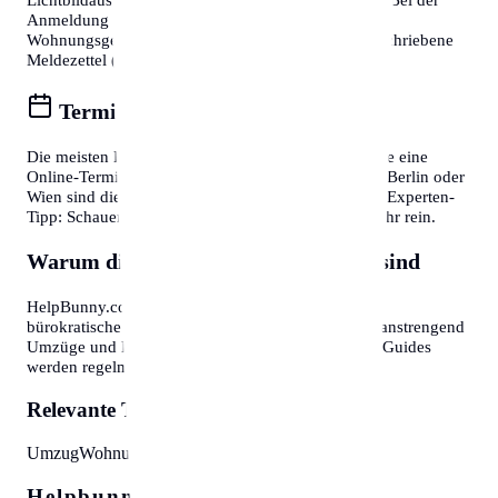
Anmeldung eines Wohnsitzes ist zudem die
Wohnungsgeberbestätigung (in DE) bzw. der unterschriebene
Meldezettel (in AT) zwingend erforderlich.
Termine online buchen
Die meisten Bürgerservice-Stellen bieten mittlerweile eine
Online-Terminvereinbarung an. In Großstädten wie Berlin oder
Wien sind diese oft Wochen im Voraus ausgebucht. Experten-
Tipp: Schauen Sie morgens gegen 7:30 oder 8:00 Uhr rein.
Warum diese Informationen wichtig sind
HelpBunny.com hat es sich zur Aufgabe gemacht,
bürokratische Hürden abzubauen. Wir wissen, wie anstrengend
Umzüge und Behördengänge sein können. Unsere Guides
werden regelmäßig aktualisiert.
Relevante Themen:
Umzug
Wohnung
Organisation
Checkliste
Helpbunny.com SEO Cloud