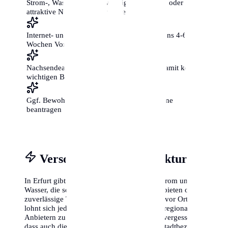
Strom-, Wasser- und Gasverträge ummelden oder
attraktive Neukunden-Tarife vergleichen
Internet- und Telefonanschluss mit mindestens 4-6
Wochen Vorlauf beantragen
Nachsendeauftrag bei der Post einrichten, damit keine
wichtigen Briefe verloren gehen
Ggf. Bewohnerparkausweis für die neue Zone
beantragen
Versorgung & Infrastruktur
In Erfurt gibt es oft regionale Anbieter für Strom und
Wasser, die sogenannten Stadtwerke. Diese bieten oft
zuverlässige Tarife und einen guten Service vor Ort. Es
lohnt sich jedoch immer, die Preise mit überregionalen
Anbietern zu vergleichen. Viele Neubürger vergessen,
dass auch die Müllabfuhr-Termine je nach Stadtbezirk