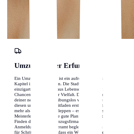
Umzugs-Planer Erfurt
Ein Umzug nach Erfurt ist ein aufregendes neues
Kapitel in deinem Leben. Die Stadt bietet eine
einzigartige Mischung aus Lebensqualität, beruflichen
Chancen und kultureller Vielfalt. Damit der Start in
deiner neuen Heimat reibungslos verläuft, haben wir
diesen umfassenden Leitfaden erstellt. Ein Umzug ist
mehr als nur Kisten schleppen – es ist eine logistische
Meisterleistung, die eine gute Planung erfordert. Vom
Finden der richtigen Umzugsfirma in Erfurt bis hin zur
Anmeldung beim Bürgeramt begleiten wir dich Schritt
für Schritt. Wir wissen, dass ein Wohnortwechsel