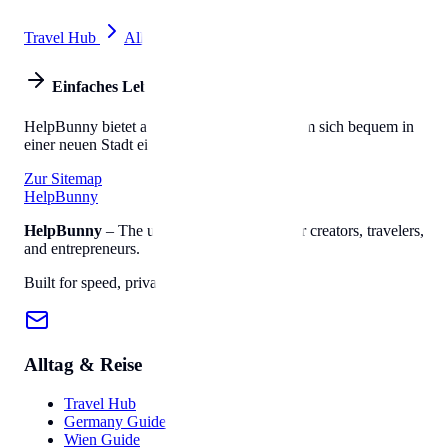
Travel Hub
All Tools
Einfaches Leben
HelpBunny bietet alles, was Sie brauchen, um sich bequem in
einer neuen Stadt einzuleben.
Zur Sitemap
Help
Bunny
HelpBunny
– The ultimate digital toolkit for creators, travelers,
and entrepreneurs.
Built for speed, privacy, and ease of use.
Alltag & Reise
Travel Hub
Germany Guide
Wien Guide