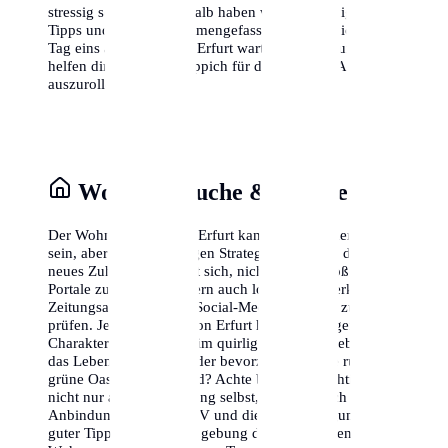
stressig sein kann, deshalb haben wir die wichtigsten
Tipps und Tricks zusammengefasst, damit du dich von
Tag eins an wohlfühlst. Erfurt wartet auf dich, und wir
helfen dir, den roten Teppich für deine eigene Ankunft
auszurollen.
Wohnungssuche & Stadtteile
Der Wohnungsmarkt in Erfurt kann herausfordernd
sein, aber mit der richtigen Strategie findest du dein
neues Zuhause. Es lohnt sich, nicht nur die großen
Portale zu nutzen, sondern auch lokale Netzwerke,
Zeitungsannoncen und Social-Media-Gruppen zu
prüfen. Jeder Stadtteil von Erfurt hat seinen eigenen
Charakter. Möchtest du im quirligen Zentrum leben, wo
das Leben nie schläft, oder bevorzugst du eine ruhige,
grüne Oase am Stadtrand? Achte bei der Besichtigung
nicht nur auf die Wohnung selbst, sondern auch auf die
Anbindung an den ÖPNV und die Nahversorgung. Ein
guter Tipp ist es, die Umgebung der potenziellen neuen