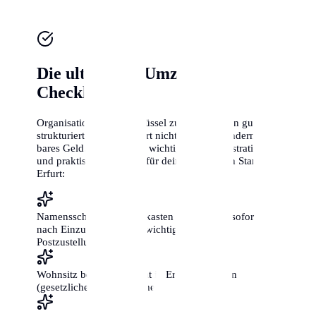
Die ultimative Umzugs-
Checkliste
Organisation ist der Schlüssel zum Erfolg. Ein gut
strukturierter Umzug spart nicht nur Zeit, sondern auch
bares Geld. Hier sind die wichtigsten administrativen
und praktischen Schritte für deinen perfekten Start in
Erfurt:
Namensschilder an Briefkasten und Klingel sofort
nach Einzug anbringen (wichtig für die
Postzustellung!)
Wohnsitz beim Bürgeramt in Erfurt anmelden
(gesetzliche Frist: 2 Wochen)