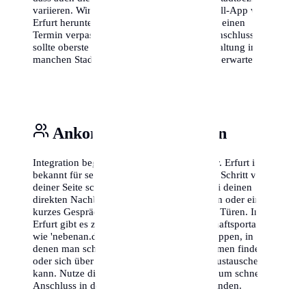
variieren. Wir empfehlen, die offizielle Abfall-App von
Erfurt herunterzuladen, damit du nie wieder einen
Termin verpasst. Auch das Thema Internetanschluss
sollte oberste Priorität haben, da die Freischaltung in
manchen Stadtteilen länger dauern kann als erwartet.
Ankommen & Vernetzen
Integration beginnt vor der eigenen Haustür. Erfurt ist
bekannt für seine offene Art, aber ein erster Schritt von
deiner Seite schadet nie. Stelle dich kurz bei deinen
direkten Nachbarn vor – ein kleines Lächeln oder ein
kurzes Gespräch im Treppenhaus öffnet oft Türen. In
Erfurt gibt es zudem zahlreiche Nachbarschaftsportale
wie 'nebenan.de' oder lokale Facebook-Gruppen, in
denen man schnell Hilfe bei kleinen Problemen findet
oder sich über Veranstaltungen im Viertel austauschen
kann. Nutze diese digitalen Möglichkeiten, um schnell
Anschluss in deiner neuen Umgebung zu finden.