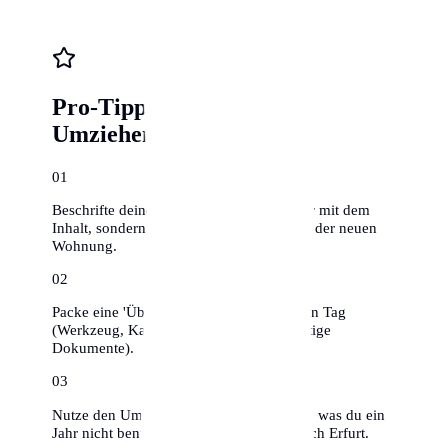
Pro-Tipps für stressfreies
Umziehen
0
1
Beschrifte deine Umzugskartons nicht nur mit dem
Inhalt, sondern auch mit dem Zielraum in der neuen
Wohnung.
0
2
Packe eine 'Überlebenskiste' für den ersten Tag
(Werkzeug, Kaffee, Toilettenpapier, wichtige
Dokumente).
0
3
Nutze den Umzug zum Ausmisten – alles, was du ein
Jahr nicht benutzt hast, muss nicht mit nach Erfurt.