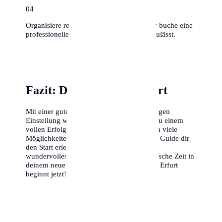
0
4
Organisiere rechtzeitig Umzugshelfer oder buche eine
professionelle Firma, falls das Budget es zulässt.
Fazit: Dein Erfolg in Erfurt
Mit einer guten Vorbereitung und der richtigen
Einstellung wird dein Umzug nach Erfurt zu einem
vollen Erfolg. Die Stadt bietet dir unendlich viele
Möglichkeiten, und wir hoffen, dass dieser Guide dir
den Start erleichtert. Wir wünschen dir ein
wundervolles Ankommen und eine fantastische Zeit in
deinem neuen Zuhause. Dein Abenteuer in Erfurt
beginnt jetzt!