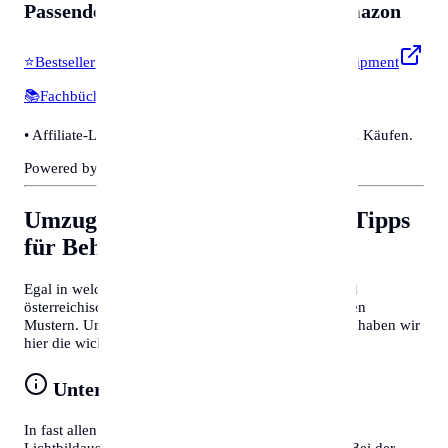
Passendes für
Zubehör & Tools
auf Amazon
⭐
Bestseller & Favoriten
🔧
Profi-Werkzeug & Equipment
📚
Fachbücher & Guides
💡
Smarte Helfer
• Affiliate-Link: Wir erhalten eine kleine Provision bei Käufen.
Powered by Amazon 🛒
Umzug nach Erfurt
Allgemeine Tipps
für Behördengänge
Egal in welcher Stadt Sie sich befinden, deutsche und
österreichische Behördenprozesse folgen oft ähnlichen
Mustern. Um Zeit zu sparen und Frust zu vermeiden, haben wir
hier die wichtigsten Tipps für Sie zusammengefasst:
Unterlagen vorbereiten
In fast allen Fällen benötigen Sie einen gültigen
Lichtbildausweis (Reisepass oder Personalausweis). Bei der