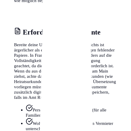
wie möglich beginnen.
Erforderliche Dokumente
Bereite deine Unterlagen sorgfältig vor. Nichts ist
ärgerlicher als ein abgelehnter Termin wegen fehlender
Papiere. In Frankfurt am Main wird besonders auf die
Vollständigkeit der Wohnungsgeberbestätigung
geachtet, da diese gesetzlich zwingend erforderlich ist.
Wenn du aus dem Ausland nach Frankfurt am Main
ziehst, achte darauf, dass ausländische Urkunden (wie
Heiratsurkunden) oft in einer beglaubigten Übersetzung
vorliegen müssen. Wir empfehlen, alle Dokumente
zusätzlich digital auf dem Smartphone zu speichern,
falls im Amt Rückfragen entstehen.
Personalausweis oder Reisepass (für alle
Familienmitglieder)
Wohnungsgeberbestätigung (vom Vermieter
unterschrieben)