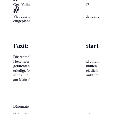
Ggf. Vollmachten für Familienmitglieder dabei?
Viel gute Laune und etwas Zeit für den Behördengang
eingeplant?
Fazit: Ein unkomplizierter Start
Die Anmeldung in Frankfurt am Main ist kein
Hexenwerk. Mit der richtigen Vorbereitung und einem
gebuchten Termin ist die Sache in 15 bis 20 Minuten
erledigt. Wir hoffen, dieser Guide hilft dir dabei, dich
schnell in deiner neuen Heimat einzuleben. Frankfurt
am Main freut sich auf dich!
Büromaterial & Ordner für Ihre Dokumente