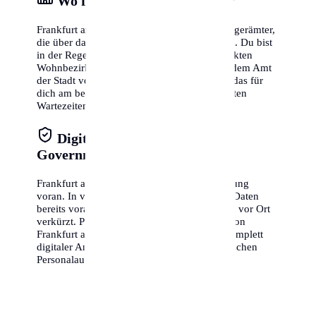
Wo finde ich das Bürgeramt?
Frankfurt am Main verfügt über mehrere Bürgerämter,
die über das gesamte Stadtgebiet verteilt sind. Du bist
in der Regel nicht an das Amt in deinem direkten
Wohnbezirk gebunden, sondern kannst in jedem Amt
der Stadt vorstellig werden. Wähle das Amt, das für
dich am besten erreichbar ist oder die kürzesten
Wartezeiten bietet.
Digitale Verwaltung & E-
Government
Frankfurt am Main treibt die digitale Verwaltung
voran. In vielen Fällen kannst du bestimmte Daten
bereits vorab online übermitteln, was die Zeit vor Ort
verkürzt. Prüfe auf der offiziellen Webseite von
Frankfurt am Main, ob für dich bereits ein komplett
digitaler Anmeldeprozess (mit dem elektronischen
Personalausweis) verfügbar ist.