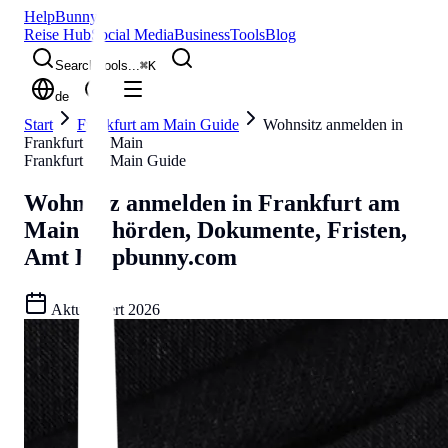
Help
Bunny
Reise Hub
Social Media
Business
Tools
Blog
Search tools...
⌘
K
de
Start
Frankfurt am Main Guide
Wohnsitz anmelden in
Frankfurt am Main
Frankfurt am Main Guide
Wohnsitz anmelden in Frankfurt am
Main
Behörden, Dokumente, Fristen,
Amt
Helpbunny.com
Aktualisiert
2026