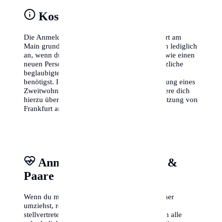
Kosten & Gebühren
Die Anmeldung des Wohnsitzes ist in Frankfurt am
Main grundsätzlich kostenlos. Gebühren fallen lediglich
an, wenn du gleichzeitig andere Dokumente (wie einen
neuen Personalausweis) beantragst oder zusätzliche
beglaubigte Abschriften der Meldebestätigung
benötigst. In einigen Fällen kann für die Meldung eines
Zweitwohnsitzes eine Steuer anfallen, informiere dich
hierzu über die lokale Zweitwohnsitzsteuer-Satzung von
Frankfurt am Main.
Anmeldung für Familien &
Paare
Wenn du mit deiner Familie oder deinem Partner
umziehst, reicht es oft aus, wenn eine Person
stellvertretend für alle im Amt erscheint, sofern alle