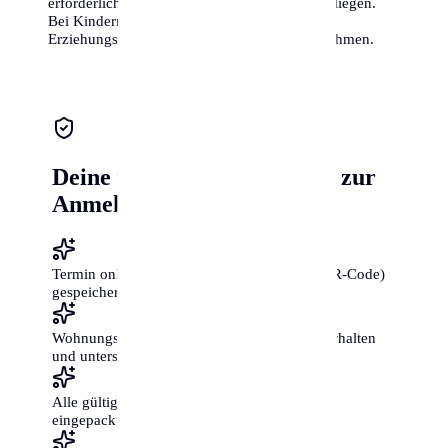
erforderlichen Ausweise und Vollmachten vorliegen.
Bei Kindern unter 16 Jahren müssen die
Erziehungsberechtigten die Anmeldung vornehmen.
Deine ultimative Checkliste zur
Anmeldung
Termin online vereinbart und Bestätigung (QR-Code)
gespeichert?
Wohnungsgeberbestätigung vom Vermieter erhalten
und unterschrieben?
Alle gültigen Ausweisdokumente im Original
eingepackt?