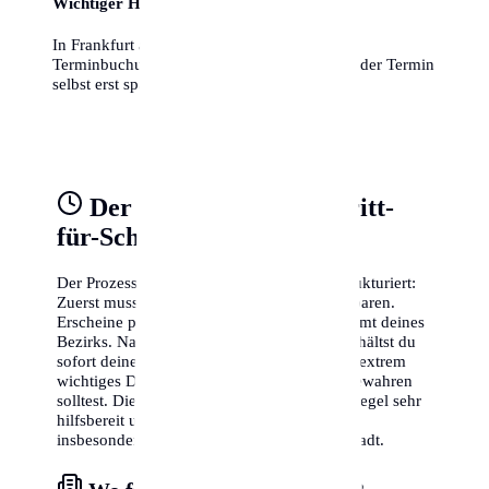
Wichtiger Hinweis
In Frankfurt am Main zählt das Datum der
Terminbuchung als fristwahrend, auch wenn der Termin
selbst erst später stattfindet!
Der Behördengang Schritt-
für-Schritt
Der Prozess ist in Frankfurt am Main gut strukturiert:
Zuerst musst du online einen Termin vereinbaren.
Erscheine pünktlich zum Termin im Bürgeramt deines
Bezirks. Nach Vorlage deiner Dokumente erhältst du
sofort deine Meldebestätigung. Diese ist ein extrem
wichtiges Dokument, das du sorgfältig aufbewahren
solltest. Die Mitarbeiter vor Ort sind in der Regel sehr
hilfsbereit und sprechen oft auch Englisch,
insbesondere in den zentralen Ämtern der Stadt.