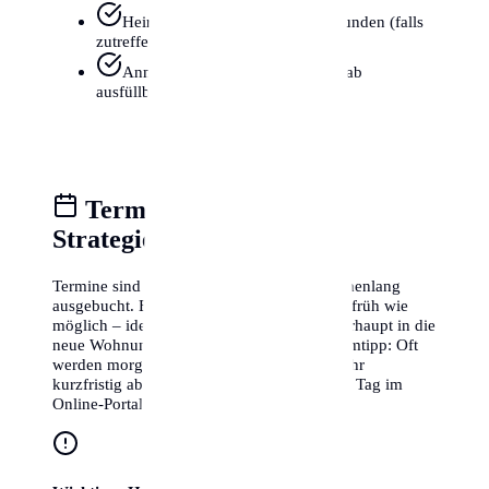
Heiratsurkunde oder Geburtsurkunden (falls
zutreffend)
Anmeldeformular (oft online vorab
ausfüllbar)
Terminvereinbarung &
Strategie
Termine sind in Frankfurt am Main oft wochenlang
ausgebucht. Buche deinen Termin daher so früh wie
möglich – idealerweise schon bevor du überhaupt in die
neue Wohnung einziehst. Ein kleiner Geheimtipp: Oft
werden morgens zwischen 7:30 und 8:30 Uhr
kurzfristig abgesagte Termine für denselben Tag im
Online-Portal freigeschaltet.