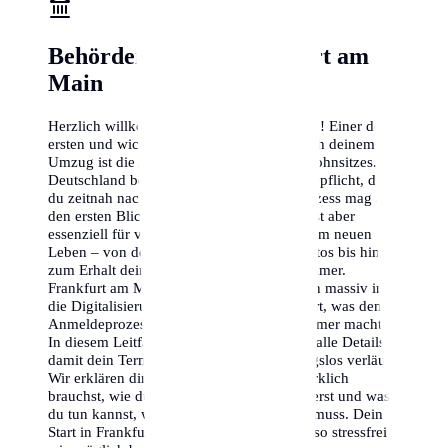
Behörden-Check Frankfurt am
Main
Herzlich willkommen in Frankfurt am Main! Einer der
ersten und wichtigsten Behördengänge nach deinem
Umzug ist die Anmeldung deines neuen Wohnsitzes. In
Deutschland besteht eine gesetzliche Meldepflicht, der
du zeitnah nachkommen musst. Dieser Prozess mag auf
den ersten Blick bürokratisch erscheinen, ist aber
essenziell für viele weitere Schritte in deinem neuen
Leben – von der Eröffnung eines Bankkontos bis hin
zum Erhalt deiner Steueridentifikationsnummer.
Frankfurt am Main hat in den letzten Jahren massiv in
die Digitalisierung der Verwaltung investiert, was den
Anmeldeprozess für dich deutlich angenehmer macht.
In diesem Leitfaden führen wir dich durch alle Details,
damit dein Termin beim Bürgeramt reibungslos verläuft.
Wir erklären dir, welche Dokumente du wirklich
brauchst, wie du die besten Termine ergatterst und was
du tun kannst, wenn es mal schnell gehen muss. Dein
Start in Frankfurt am Main soll schließlich so stressfrei