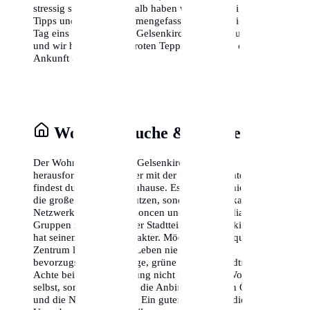
stressig sein kann, deshalb haben wir die wichtigsten
Tipps und Tricks zusammengefasst, damit du dich von
Tag eins an wohlfühlst. Gelsenkirchen wartet auf dich,
und wir helfen dir, den roten Teppich für deine eigene
Ankunft auszurollen.
Wohnungssuche & Stadtteile
Der Wohnungsmarkt in Gelsenkirchen kann
herausfordernd sein, aber mit der richtigen Strategie
findest du dein neues Zuhause. Es lohnt sich, nicht nur
die großen Portale zu nutzen, sondern auch lokale
Netzwerke, Zeitungsannoncen und Social-Media-
Gruppen zu prüfen. Jeder Stadtteil von Gelsenkirchen
hat seinen eigenen Charakter. Möchtest du im quirligen
Zentrum leben, wo das Leben nie schläft, oder
bevorzugst du eine ruhige, grüne Oase am Stadtrand?
Achte bei der Besichtigung nicht nur auf die Wohnung
selbst, sondern auch auf die Anbindung an den ÖPNV
und die Nahversorgung. Ein guter Tipp ist es, die