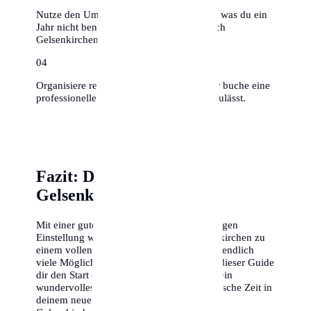
Nutze den Umzug zum Ausmisten – alles, was du ein
Jahr nicht benutzt hast, muss nicht mit nach
Gelsenkirchen.
0
4
Organisiere rechtzeitig Umzugshelfer oder buche eine
professionelle Firma, falls das Budget es zulässt.
Fazit: Dein Erfolg in
Gelsenkirchen
Mit einer guten Vorbereitung und der richtigen
Einstellung wird dein Umzug nach Gelsenkirchen zu
einem vollen Erfolg. Die Stadt bietet dir unendlich
viele Möglichkeiten, und wir hoffen, dass dieser Guide
dir den Start erleichtert. Wir wünschen dir ein
wundervolles Ankommen und eine fantastische Zeit in
deinem neuen Zuhause. Dein Abenteuer in