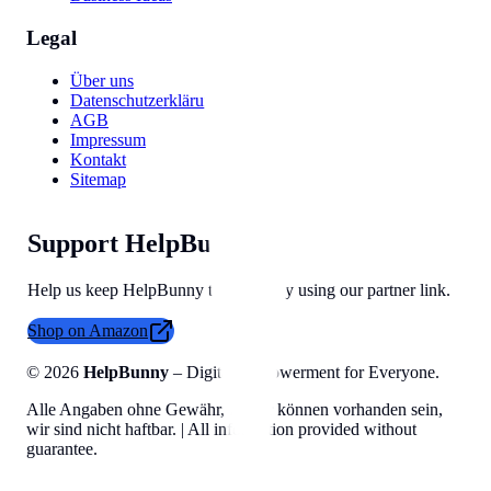
Legal
Über uns
Datenschutzerklärung
AGB
Impressum
Kontakt
Sitemap
Support HelpBunny
Help us keep HelpBunny tools free by using our partner link.
Shop on Amazon
©
2026
HelpBunny
– Digital Empowerment for Everyone.
Alle Angaben ohne Gewähr, Fehler können vorhanden sein,
wir sind nicht haftbar. | All information provided without
guarantee.