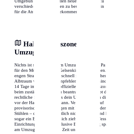
Umgebung der potenziellen neuen Wohnung zu
verschiedenen Tageszeiten zu besuchen, um ein Gefühl
für die Atmosphäre zu bekommen.
Halteverbotszone am
Umzugstag
Nichts ist stressiger als am Umzugstag keinen Parkplatz
für den Möbelwagen in Gelsenkirchen zu finden. In
engen Straßen kann dies schnell zum logistischen
Albtraum werden. Wir empfehlen dringend, mindestens
14 Tage im Voraus eine offizielle Halteverbotszone
beim zuständigen Amt zu beantragen. Dies gibt dir die
rechtliche Sicherheit, dass dein Umzugswagen direkt
vor der Haustür parken kann. Vertraue nicht auf
provisorische Absperrungen mit Flatterband oder
Stühlen – diese sind rechtlich nicht bindend und können
sogar ein Bußgeld nach sich ziehen. Eine professionelle
Einrichtung der Zone inklusive Beschilderung spart dir
am Umzugstag wertvolle Zeit und Nerven.