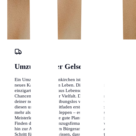
Umzugs-Planer Gelsenkirchen
Ein Umzug nach Gelsenkirchen ist ein aufregendes
neues Kapitel in deinem Leben. Die Stadt bietet eine
einzigartige Mischung aus Lebensqualität, beruflichen
Chancen und kultureller Vielfalt. Damit der Start in
deiner neuen Heimat reibungslos verläuft, haben wir
diesen umfassenden Leitfaden erstellt. Ein Umzug ist
mehr als nur Kisten schleppen – es ist eine logistische
Meisterleistung, die eine gute Planung erfordert. Vom
Finden der richtigen Umzugsfirma in Gelsenkirchen bis
hin zur Anmeldung beim Bürgeramt begleiten wir dich
Schritt für Schritt. Wir wissen, dass ein Wohnortwechsel