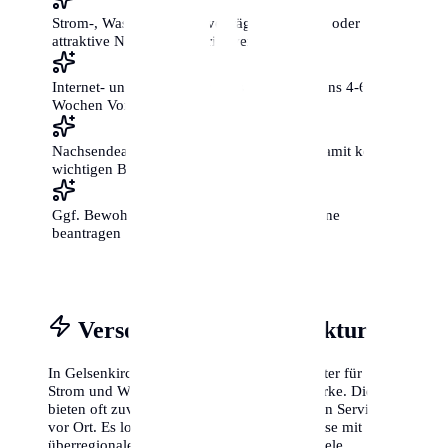
Strom-, Wasser- und Gasverträge ummelden oder
attraktive Neukunden-Tarife vergleichen
Internet- und Telefonanschluss mit mindestens 4-6
Wochen Vorlauf beantragen
Nachsendeauftrag bei der Post einrichten, damit keine
wichtigen Briefe verloren gehen
Ggf. Bewohnerparkausweis für die neue Zone
beantragen
Versorgung & Infrastruktur
In Gelsenkirchen gibt es oft regionale Anbieter für
Strom und Wasser, die sogenannten Stadtwerke. Diese
bieten oft zuverlässige Tarife und einen guten Service
vor Ort. Es lohnt sich jedoch immer, die Preise mit
überregionalen Anbietern zu vergleichen. Viele