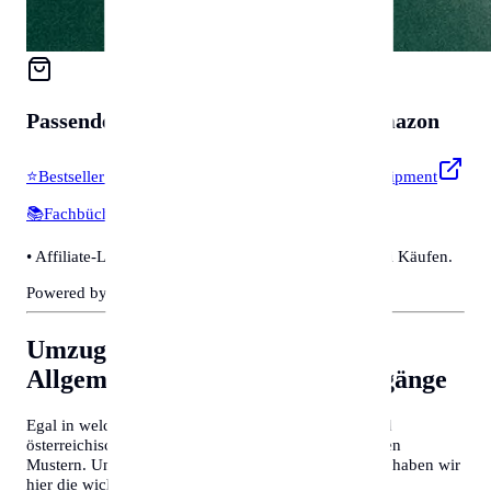
Passendes für
Zubehör & Tools
auf Amazon
⭐
Bestseller & Favoriten
🔧
Profi-Werkzeug & Equipment
📚
Fachbücher & Guides
💡
Smarte Helfer
• Affiliate-Link: Wir erhalten eine kleine Provision bei Käufen.
Powered by Amazon 🛒
Umzug nach Gelsenkirchen
Allgemeine Tipps für Behördengänge
Egal in welcher Stadt Sie sich befinden, deutsche und
österreichische Behördenprozesse folgen oft ähnlichen
Mustern. Um Zeit zu sparen und Frust zu vermeiden, haben wir
hier die wichtigsten Tipps für Sie zusammengefasst: