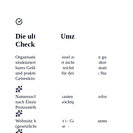
Die ultimative Umzugs-
Checkliste
Organisation ist der Schlüssel zum Erfolg. Ein gut
strukturierter Umzug spart nicht nur Zeit, sondern auch
bares Geld. Hier sind die wichtigsten administrativen
und praktischen Schritte für deinen perfekten Start in
Gelsenkirchen:
Namensschilder an Briefkasten und Klingel sofort
nach Einzug anbringen (wichtig für die
Postzustellung!)
Wohnsitz beim Bürgeramt in Gelsenkirchen anmelden
(gesetzliche Frist: 2 Wochen)