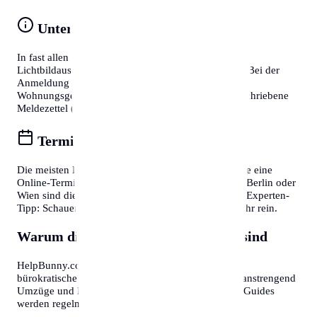
Unterlagen vorbereiten
In fast allen Fällen benötigen Sie einen gültigen
Lichtbildausweis (Reisepass oder Personalausweis). Bei der
Anmeldung eines Wohnsitzes ist zudem die
Wohnungsgeberbestätigung (in DE) bzw. der unterschriebene
Meldezettel (in AT) zwingend erforderlich.
Termine online buchen
Die meisten Bürgerservice-Stellen bieten mittlerweile eine
Online-Terminvereinbarung an. In Großstädten wie Berlin oder
Wien sind diese oft Wochen im Voraus ausgebucht. Experten-
Tipp: Schauen Sie morgens gegen 7:30 oder 8:00 Uhr rein.
Warum diese Informationen wichtig sind
HelpBunny.com hat es sich zur Aufgabe gemacht,
bürokratische Hürden abzubauen. Wir wissen, wie anstrengend
Umzüge und Behördengänge sein können. Unsere Guides
werden regelmäßig aktualisiert.