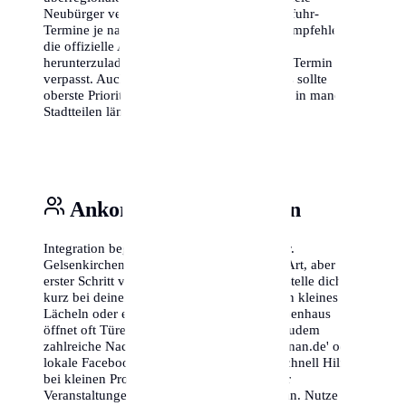
Neubürger vergessen, dass auch die Müllabfuhr-
Termine je nach Stadtbezirk variieren. Wir empfehlen,
die offizielle Abfall-App von Gelsenkirchen
herunterzuladen, damit du nie wieder einen Termin
verpasst. Auch das Thema Internetanschluss sollte
oberste Priorität haben, da die Freischaltung in manchen
Stadtteilen länger dauern kann als erwartet.
Ankommen & Vernetzen
Integration beginnt vor der eigenen Haustür.
Gelsenkirchen ist bekannt für seine offene Art, aber ein
erster Schritt von deiner Seite schadet nie. Stelle dich
kurz bei deinen direkten Nachbarn vor – ein kleines
Lächeln oder ein kurzes Gespräch im Treppenhaus
öffnet oft Türen. In Gelsenkirchen gibt es zudem
zahlreiche Nachbarschaftsportale wie 'nebenan.de' oder
lokale Facebook-Gruppen, in denen man schnell Hilfe
bei kleinen Problemen findet oder sich über
Veranstaltungen im Viertel austauschen kann. Nutze