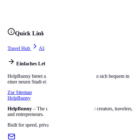
Quick Links
Travel Hub
All Tools
Einfaches Leben
HelpBunny bietet alles, was Sie brauchen, um sich bequem in
einer neuen Stadt einzuleben.
Zur Sitemap
Help
Bunny
HelpBunny
– The ultimate digital toolkit for creators, travelers,
and entrepreneurs.
Built for speed, privacy, and ease of use.