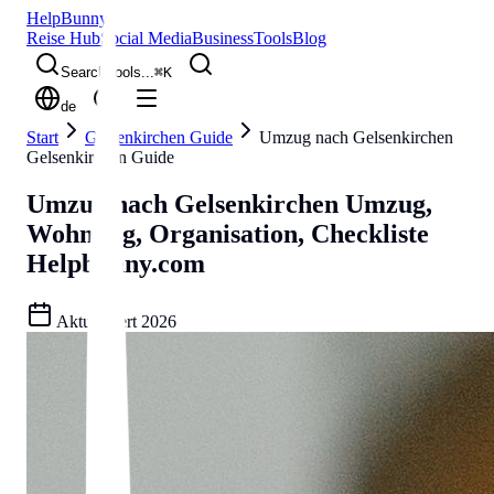
Help
Bunny
Reise Hub
Social Media
Business
Tools
Blog
Search tools...
⌘
K
de
Start
Gelsenkirchen Guide
Umzug nach Gelsenkirchen
Gelsenkirchen Guide
Umzug nach Gelsenkirchen
Umzug,
Wohnung, Organisation, Checkliste
Helpbunny.com
Aktualisiert
2026