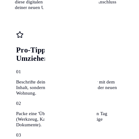
diese digitalen Möglichkeiten, um schnell Anschluss in
deiner neuen Umgebung zu finden.
Pro-Tipps für stressfreies
Umziehen
0
1
Beschrifte deine Umzugskartons nicht nur mit dem
Inhalt, sondern auch mit dem Zielraum in der neuen
Wohnung.
0
2
Packe eine 'Überlebenskiste' für den ersten Tag
(Werkzeug, Kaffee, Toilettenpapier, wichtige
Dokumente).
0
3