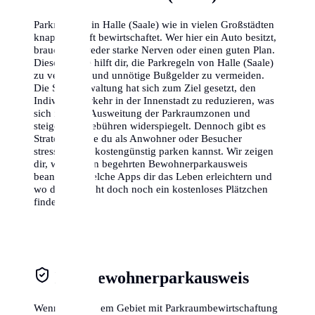
Parkraum ist in Halle (Saale) wie in vielen Großstädten
knapp und oft bewirtschaftet. Wer hier ein Auto besitzt,
braucht entweder starke Nerven oder einen guten Plan.
Dieser Guide hilft dir, die Parkregeln von Halle (Saale)
zu verstehen und unnötige Bußgelder zu vermeiden.
Die Stadtverwaltung hat sich zum Ziel gesetzt, den
Individualverkehr in der Innenstadt zu reduzieren, was
sich in einer Ausweitung der Parkraumzonen und
steigenden Gebühren widerspiegelt. Dennoch gibt es
Strategien, wie du als Anwohner oder Besucher
stressfrei und kostengünstig parken kannst. Wir zeigen
dir, wie du den begehrten Bewohnerparkausweis
beantragst, welche Apps dir das Leben erleichtern und
wo du vielleicht doch noch ein kostenloses Plätzchen
findest.
Der Bewohnerparkausweis
Wenn du in einem Gebiet mit Parkraumbewirtschaftung