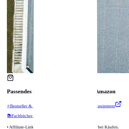
Passendes für
Zubehör & Tools
auf Amazon
⭐
Bestseller & Favoriten
🔧
Profi-Werkzeug & Equipment
📚
Fachbücher & Guides
💡
Smarte Helfer
• Affiliate-Link: Wir erhalten eine kleine Provision bei Käufen.