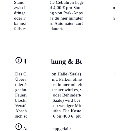
Stunden begrenzt. Die Gebühren liegen hier oft
zwischen 1,50 € und 4,00 € pro Stunde. Wir empfehlen
dringend die Nutzung von Park-Apps wie EasyPark
oder PayByPhone, da du hier minutengenau abrechnen
kannst und nicht zum Automaten zurücklaufen musst,
falls es doch länger dauert.
Überwachung & Bußgelder
Das Ordnungsamt von Halle (Saale) ist für seine strikte
Überwachung bekannt. Parken ohne gültigen Schein
oder Ausweis wird fast immer mit einem Knöllchen
geahndet. Besonders teuer wird es, wenn du Radwege,
Feuerwehrzufahrten oder Behindertenparkplätze
blockierst. In Halle (Saale) wird bei solchen schweren
Verstößen oft innerhalb weniger Minuten der
Abschleppdienst gerufen. Die Kosten hierfür belaufen
sich schnell auf 250 € bis 400 €, plus das Bußgeld.
Achtung Abschleppgefahr