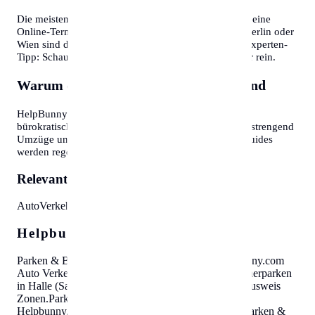
Die meisten Bürgerservice-Stellen bieten mittlerweile eine
Online-Terminvereinbarung an. In Großstädten wie Berlin oder
Wien sind diese oft Wochen im Voraus ausgebucht. Experten-
Tipp: Schauen Sie morgens gegen 7:30 oder 8:00 Uhr rein.
Warum diese Informationen wichtig sind
HelpBunny.com hat es sich zur Aufgabe gemacht,
bürokratische Hürden abzubauen. Wir wissen, wie anstrengend
Umzüge und Behördengänge sein können. Unsere Guides
werden regelmäßig aktualisiert.
Relevante Themen:
Auto
Verkehr
Parkausweis
Zonen
Helpbunny.com SEO Cloud
Parken & Bewohnerparken in Halle (Saale)
Helpbunny.com
Auto Verkehr Parkausweis Zonen
.
Parken & Bewohnerparken
in Halle (Saale)
Helpbunny.com
Auto Verkehr Parkausweis
Zonen
.
Parken & Bewohnerparken in Halle (Saale)
Helpbunny.com
Auto Verkehr Parkausweis Zonen
.
Parken &