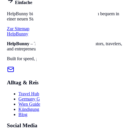
Einfaches Leben
HelpBunny bietet alles, was Sie brauchen, um sich bequem in
einer neuen Stadt einzuleben.
Zur Sitemap
Help
Bunny
HelpBunny
– The ultimate digital toolkit for creators, travelers,
and entrepreneurs.
Built for speed, privacy, and ease of use.
Alltag & Reise
Travel Hub
Germany Guide
Wien Guide
Kündigung
Blog
Social Media