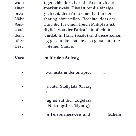
wohnst and dort gemeldet bist, hast du Anspruch auf
einen Bewohnerparkausweis. Dies ist oft die einzige
bezahlbare Möglichkeit, dein Auto dauerhaft in der
Nähe deiner Wohnung abzustellen. Beachte, dass der
Ausweis keine Garantie für einen freien Parkplatz ist,
sondern dich lediglich von der Parkscheinpflicht in
deiner Zone entbindet. In Halle (Saale) sind diese Zonen
oft sehr kleinteilig geschnitten, achte also genau auf die
Beschilderung in deiner Straße.
Voraussetzungen für den Antrag
Hauptwohnsitz in der entsprechenden
Parkzone
Kein privater Stellplatz (Garage/Hof)
vorhanden
Fahrzeug ist auf dich zugelassen (oder
dauerhafte Nutzungsbestätigung)
Gültiger Personalausweis und Fahrzeugschein
Teil I