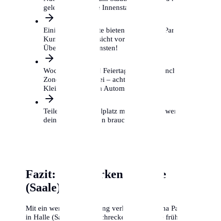
gelegentlich in die Innenstadt musst.
Einige Supermärkte bieten kostenloses Parken für
Kunden, aber Vorsicht vor privaten
Überwachungsdiensten!
Wochenenden und Feiertage sind in manchen
Zonen gebührenfrei – achte auf das
Kleingedruckte am Automaten.
Teile dir einen Stellplatz mit Nachbarn, wenn du
dein Auto nur selten brauchst.
Fazit: Klug parken in Halle
(Saale)
Mit ein wenig Vorbereitung verliert das Thema Parken
in Halle (Saale) seinen Schrecken. Beantrage frühzeitig