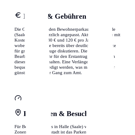
Kosten & Gebühren
Die Gebühren für den Bewohnerparkausweis in Halle
(Saale) wurden kürzlich angepasst. Aktuell musst du mit
Kosten zwischen 30 € und 120 € pro Jahr rechnen,
wobei einige Städte bereits über deutlich höhere Sätze
für größere Fahrzeuge diskutieren. Die
Bearbeitungsgebühr für den Erstantrag ist meistens in
diesem Betrag enthalten. Eine Verlängerung kann oft
bequem online erledigt werden, was manchmal sogar
günstiger ist als der Gang zum Amt.
Parkzonen & Besuchsparken
Für Besucher gibt es in Halle (Saale) verschiedene
Zonen. In der Kernstadt ist das Parken meist auf 2-3