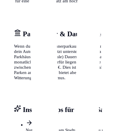
für einen freien Parkplatz am höchsten ist.
Parkhäuser & Dauerparken
Wenn du keinen Bewohnerparkausweis bekommst oder
dein Auto lieber geschützt unterstellst, bieten zahlreiche
Parkhäuser in Halle (Saale) Dauermietverträge an. Die
monatlichen Kosten hierfür liegen je nach Lage
zwischen 80 € und 200 €. Dies ist zwar teurer als das
Parken am Straßenrand, bietet aber Schutz vor
Witterung und Vandalismus.
Insider-Tipps für Halle (Saale)
Nutze P+R Plätze am Stadtrand, wenn du nur