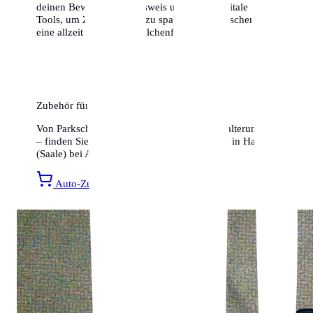
deinen Bewohnerparkausweis und nutze digitale
Tools, um Zeit und Geld zu sparen. Wir wünschen dir
eine allzeit gute und knöllchenfreie Fahrt!
Zubehör für Ihr Auto
Von Parkscheiben bis hin zu Smartphone-Halterungen
– finden Sie alles für ein entspanntes Fahren in Halle
(Saale) bei Amazon.
Auto-Zubehör entdecken »