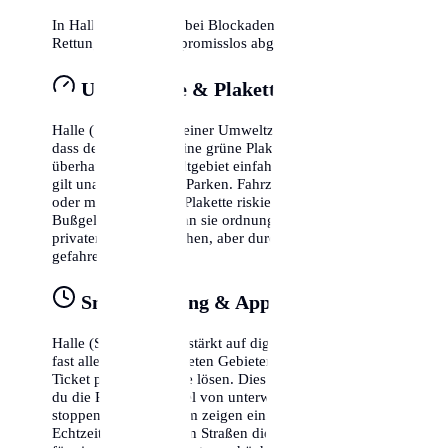
In Halle (Saale) wird bei Blockaden von
Rettungswegen kompromisslos abgeschleppt.
Umweltzone & Plakette
Halle (Saale) liegt in einer Umweltzone. Das bedeutet,
dass dein Fahrzeug eine grüne Plakette benötigt, um
überhaupt in das Stadtgebiet einfahren zu dürfen. Dies
gilt unabhängig vom Parken. Fahrzeuge ohne Plakette
oder mit gelber/roter Plakette riskieren hohe
Bußgelder, selbst wenn sie ordnungsgemäß auf einem
privaten Parkplatz stehen, aber durch die Zone
gefahren sind.
Smart Parking & Apps
Halle (Saale) setzt verstärkt auf digitale Lösungen. In
fast allen bewirtschafteten Gebieten kannst du dein
Ticket per Smartphone lösen. Dies hat den Vorteil, dass
du die Parkzeit flexibel von unterwegs verlängern oder
stoppen kannst. Zudem zeigen einige Apps bereits in
Echtzeit an, in welchen Straßen die Wahrscheinlichkeit