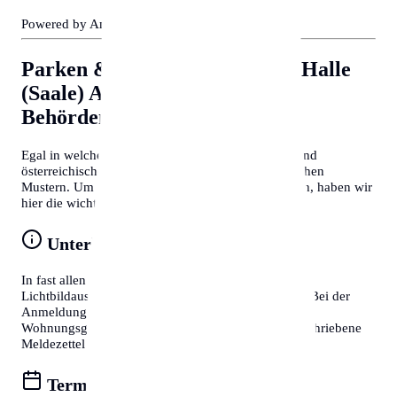
Powered by Amazon 🛒
Parken & Bewohnerparken in Halle
(Saale)
Allgemeine Tipps für
Behördengänge
Egal in welcher Stadt Sie sich befinden, deutsche und
österreichische Behördenprozesse folgen oft ähnlichen
Mustern. Um Zeit zu sparen und Frust zu vermeiden, haben wir
hier die wichtigsten Tipps für Sie zusammengefasst:
Unterlagen vorbereiten
In fast allen Fällen benötigen Sie einen gültigen
Lichtbildausweis (Reisepass oder Personalausweis). Bei der
Anmeldung eines Wohnsitzes ist zudem die
Wohnungsgeberbestätigung (in DE) bzw. der unterschriebene
Meldezettel (in AT) zwingend erforderlich.
Termine online buchen