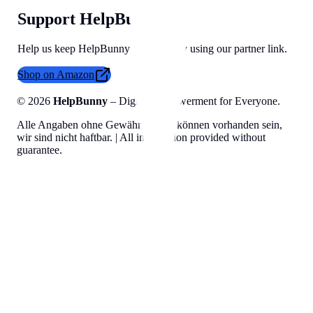
Support HelpBunny
Help us keep HelpBunny tools free by using our partner link.
Shop on Amazon
©
2026
HelpBunny
– Digital Empowerment for Everyone.
Alle Angaben ohne Gewähr, Fehler können vorhanden sein,
wir sind nicht haftbar. | All information provided without
guarantee.