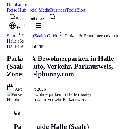
Help
Bunny
Reise Hub
Social Media
Business
Tools
Blog
Search tools...
⌘
K
de
Start
Halle (Saale) Guide
Parken & Bewohnerparken in
Halle (Saale)
Halle (Saale) Guide
Parken & Bewohnerparken in Halle
(Saale)
Auto, Verkehr, Parkausweis,
Zonen
Helpbunny.com
Aktualisiert
2026
Park-Guide Halle (Saale)