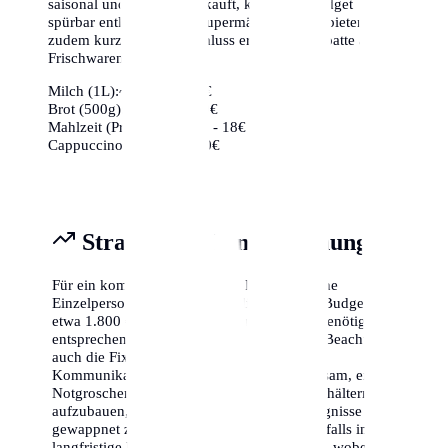
saisonal und regional einkauft, kann sein Budget
spürbar entlasten. Viele Supermärkte in Kiel bieten
zudem kurz vor Ladenschluss erhebliche Rabatte auf
Frischwaren an.
Milch (1L):
~1,10€ - 1,40€
Brot (500g):
~2,50€ - 4,00€
Mahlzeit (Preiswert):
~12€ - 18€
Cappuccino:
~3,50€ - 5,00€
Strategische Finanzplanung
Für ein komfortables Leben in Kiel sollte eine
Einzelperson mit einem monatlichen Netto-Budget von
etwa 1.800 € bis 2.500 € planen. Familien benötigen
entsprechend mehr (ca. 3.500 € - 5.000 €). Beachte
auch die Fixkosten für Versicherungen und
Kommunikation (Internet/Handy). Es ist ratsam, einen
Notgroschen von mindestens drei Monatsgehältern
aufzubauen, um für unvorhergesehene Ereignisse
gewappnet zu sein. Die Inflation sollte ebenfalls in die
langfristige Kalkulation einbezogen werden, wobei