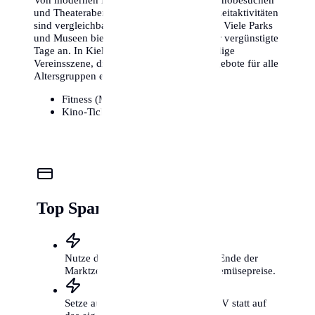
und Theaterabenden – die Kosten für Freizeitaktivitäten
sind vergleichbar mit anderen Metropolen. Viele Parks
und Museen bieten zudem kostenlose oder vergünstigte
Tage an. In Kiel gibt es zudem eine lebendige
Vereinsszene, die kostengünstige Sportangebote für alle
Altersgruppen ermöglicht.
Fitness (Monat):
25€ - 85€
Kino-Ticket:
11€ - 16€
Top Spartipps für Kiel
Nutze die Wochenmärkte kurz vor Ende der
Marktzeit für günstige Obst- und Gemüsepreise.
Setze auf das Fahrrad und den ÖPNV statt auf