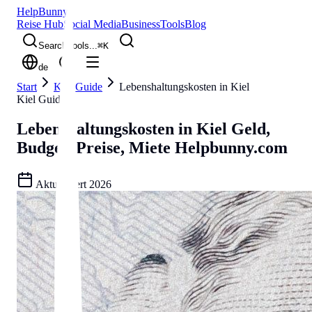
Help
Bunny
Reise Hub
Social Media
Business
Tools
Blog
Search tools...
⌘
K
de
Start
Kiel Guide
Lebenshaltungskosten in Kiel
Kiel Guide
Lebenshaltungskosten in Kiel
Geld,
Budget, Preise, Miete
Helpbunny.com
Aktualisiert
2026