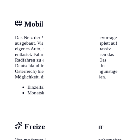
Mobilität & ÖPNV
Das Netz der Verkehrsbetriebe in Kiel ist hervorragend
ausgebaut. Viele Einwohner verzichten komplett auf ein
eigenes Auto, was das monatliche Budget massiv
entlastet. Fahrradwege sind sicher und machen das
Radfahren zu einer attraktiven Alternative. Das
Deutschlandticket (oder lokale Äquivalente in
Österreich) bietet zudem eine extrem kostengünstige
Möglichkeit, die gesamte Region zu erkunden.
Einzelfahrschein:
ca. 3,20€
Monatskarte / Abo:
ca. 49€ - 90€
Freizeit, Sport & Kultur
Von modernen Fitnessstudios bis hin zu Kinobesuchen