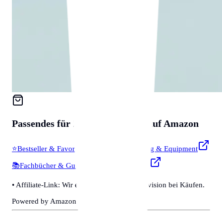
Passendes für
Zubehör & Tools
auf Amazon
⭐
Bestseller & Favoriten
🔧
Profi-Werkzeug & Equipment
📚
Fachbücher & Guides
💡
Smarte Helfer
• Affiliate-Link: Wir erhalten eine kleine Provision bei Käufen.
Powered by Amazon 🛒