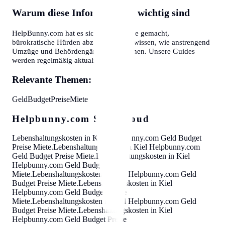
Warum diese Informationen wichtig sind
HelpBunny.com hat es sich zur Aufgabe gemacht,
bürokratische Hürden abzubauen. Wir wissen, wie anstrengend
Umzüge und Behördengänge sein können. Unsere Guides
werden regelmäßig aktualisiert.
Relevante Themen:
Geld
Budget
Preise
Miete
Helpbunny.com SEO Cloud
Lebenshaltungskosten in Kiel
Helpbunny.com
Geld Budget
Preise Miete
.
Lebenshaltungskosten in Kiel
Helpbunny.com
Geld Budget Preise Miete
.
Lebenshaltungskosten in Kiel
Helpbunny.com
Geld Budget Preise
Miete
.
Lebenshaltungskosten in Kiel
Helpbunny.com
Geld
Budget Preise Miete
.
Lebenshaltungskosten in Kiel
Helpbunny.com
Geld Budget Preise
Miete
.
Lebenshaltungskosten in Kiel
Helpbunny.com
Geld
Budget Preise Miete
.
Lebenshaltungskosten in Kiel
Helpbunny.com
Geld Budget Preise