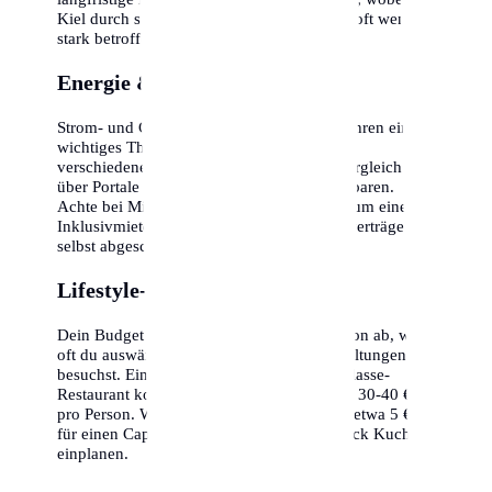
Kiel durch seine stabile Wirtschaftsstruktur oft weniger
stark betroffen ist als andere Regionen.
Energie & Nebenkosten
Strom- und Gaspreise sind in den letzten Jahren ein
wichtiges Thema geworden. In Kiel gibt es
verschiedene Anbieter, ein regelmäßiger Vergleich
über Portale kann hunderte Euro pro Jahr sparen.
Achte bei Mietverträgen darauf, ob es sich um eine
Inklusivmiete handelt oder ob alle Energieverträge
selbst abgeschlossen werden müssen.
Lifestyle-Optionen
Dein Budget in Kiel hängt maßgeblich davon ab, wie
oft du auswärts isst oder kulturelle Veranstaltungen
besuchst. Ein Abendessen in einem Mittelklasse-
Restaurant kostet inklusive Getränken etwa 30-40 €
pro Person. Wer gerne in Cafés geht, sollte etwa 5 €
für einen Cappuccino und 6-8 € für ein Stück Kuchen
einplanen.