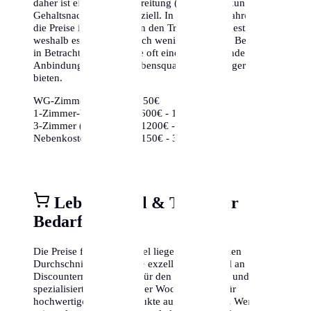
daher ist eine gute Vorbereitung (Schufa-Auskunft,
Gehaltsnachweise) essenziell. In den letzten Jahren sind
die Preise insbesondere in den Trendvierteln gestiegen,
weshalb es sich lohnt, auch weniger bekannte Bezirke
in Betracht zu ziehen, die oft eine hervorragende
Anbindung und mehr Lebensqualität für weniger Geld
bieten.
WG-Zimmer:
ca. 350€ - 650€
1-Zimmer-Wohnung:
ca. 600€ - 1000€
3-Zimmer (Zentrum):
ca. 1200€ - 2000€
Nebenkosten (85m²):
ca. 150€ - 350€
Lebensmittel & Täglicher
Bedarf
Die Preise für Lebensmittel liegen im nationalen
Durchschnitt. Es gibt eine exzellente Auswahl an
Discountern (Aldi, Lidl) für den Grundbedarf und
spezialisierte Bioläden oder Wochenmärkte für
hochwertige frische Produkte aus der Region. Wer