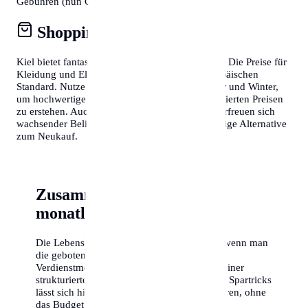
Gebühren (nun ORF-Beitrag) berücksichtigen.
Shopping & Konsum
Kiel bietet fantastische Shopping-Möglichkeiten. Die Preise für
Kleidung und Elektronik entsprechen dem europäischen
Standard. Nutze die Schlussverkäufe im Sommer und Winter,
um hochwertige Markenartikel zu deutlich reduzierten Preisen
zu erstehen. Auch Second-Hand-Läden in Kiel erfreuen sich
wachsender Beliebtheit und bieten eine nachhaltige Alternative
zum Neukauf.
Zusammenfassung der
monatlichen Kosten
Die Lebenshaltungskosten in Kiel sind fair, wenn man
die gebotene Lebensqualität und die guten
Verdienstmöglichkeiten berücksichtigt. Mit einer
strukturierten Planung und ein paar cleveren Spartricks
lässt sich hier ein hervorragendes Leben führen, ohne
das Budget zu sprengen.