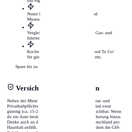
das eigene Auto.
Nutze kostenfreie Kulturangebote und
Museumstage.
Vergleiche regelmäßig deine Strom-, Gas- und
Internetverträge.
Koche öfter selbst und nutze 'Too Good To Go'
für günstige Mahlzeiten aus Restaurants.
Spare bis zu 300€ mtl.
Versicherungen & Abgaben
Neben der Miete solltest du Kosten für die Hausrat- und
Privathaftpflichtversicherung einplanen. Diese sind zwar
günstig (ca. 15-20€/Monat), aber absolut unverzichtbar. Wenn
du ein Auto besitzt, kommen Steuern und Versicherung hinzu.
Denke auch an den Rundfunkbeitrag, der in Deutschland pro
Haushalt anfällt. Wer in Österreich lebt, muss zudem die GIS-