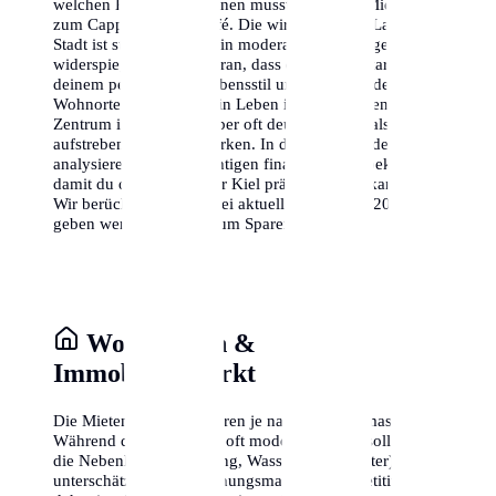
welchen Kosten du rechnen musst – von der Miete bis
zum Cappuccino im Café. Die wirtschaftliche Lage der
Stadt ist stabil, was sich in moderaten Preissteigerungen
widerspiegelt. Denke daran, dass die Kosten stark von
deinem persönlichen Lebensstil und der Wahl deines
Wohnortes abhängen. Ein Leben im historischen
Zentrum ist charmant, aber oft deutlich teurer als in den
aufstrebenden Randbezirken. In diesem Leitfaden
analysieren wir alle wichtigen finanziellen Aspekte,
damit du dein Budget für Kiel präzise planen kannst.
Wir berücksichtigen dabei aktuelle Daten von 2024 und
geben wertvolle Tipps zum Sparen.
Wohnkosten &
Immobilienmarkt
Die Mieten in Kiel variieren je nach Stadtteil massiv.
Während die Kaltmieten oft moderat wirken, solltest du
die Nebenkosten (Heizung, Wasser, Hausmeister) nicht
unterschätzen. Der Wohnungsmarkt ist kompetitiv,