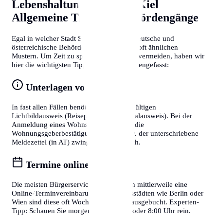
Lebenshaltungskosten in Kiel
Allgemeine Tipps für Behördengänge
Egal in welcher Stadt Sie sich befinden, deutsche und
österreichische Behördenprozesse folgen oft ähnlichen
Mustern. Um Zeit zu sparen und Frust zu vermeiden, haben wir
hier die wichtigsten Tipps für Sie zusammengefasst:
Unterlagen vorbereiten
In fast allen Fällen benötigen Sie einen gültigen
Lichtbildausweis (Reisepass oder Personalausweis). Bei der
Anmeldung eines Wohnsitzes ist zudem die
Wohnungsgeberbestätigung (in DE) bzw. der unterschriebene
Meldezettel (in AT) zwingend erforderlich.
Termine online buchen
Die meisten Bürgerservice-Stellen bieten mittlerweile eine
Online-Terminvereinbarung an. In Großstädten wie Berlin oder
Wien sind diese oft Wochen im Voraus ausgebucht. Experten-
Tipp: Schauen Sie morgens gegen 7:30 oder 8:00 Uhr rein.