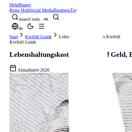
Help
Bunny
Reise Hub
Social Media
Business
Tools
Blog
Search tools...
⌘
K
de
Start
Krefeld Guide
Lebenshaltungskosten in Krefeld
Krefeld Guide
Lebenshaltungskosten in Krefeld
Geld, 
Aktualisiert
2026