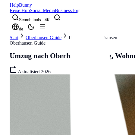
Help
Bunny
Reise Hub
Social Media
Business
Tools
Blog
Search tools...
⌘
K
de
Start
Oberhausen Guide
Umzug nach Oberhausen
Oberhausen Guide
Umzug nach Oberhausen
Umzug, Wohnun
Aktualisiert
2026