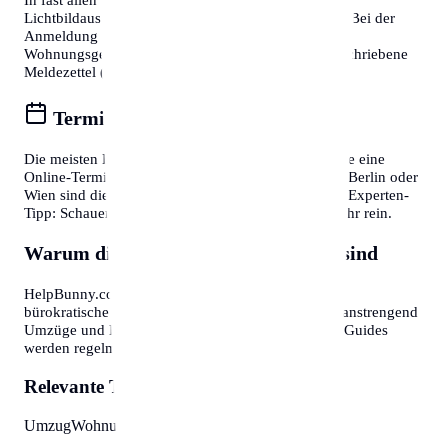
Lichtbildausweis (Reisepass oder Personalausweis). Bei der
Anmeldung eines Wohnsitzes ist zudem die
Wohnungsgeberbestätigung (in DE) bzw. der unterschriebene
Meldezettel (in AT) zwingend erforderlich.
Termine online buchen
Die meisten Bürgerservice-Stellen bieten mittlerweile eine
Online-Terminvereinbarung an. In Großstädten wie Berlin oder
Wien sind diese oft Wochen im Voraus ausgebucht. Experten-
Tipp: Schauen Sie morgens gegen 7:30 oder 8:00 Uhr rein.
Warum diese Informationen wichtig sind
HelpBunny.com hat es sich zur Aufgabe gemacht,
bürokratische Hürden abzubauen. Wir wissen, wie anstrengend
Umzüge und Behördengänge sein können. Unsere Guides
werden regelmäßig aktualisiert.
Relevante Themen:
Umzug
Wohnung
Organisation
Checkliste