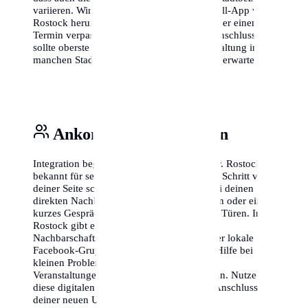
variieren. Wir empfehlen, die offizielle Abfall-App von
Rostock herunterzuladen, damit du nie wieder einen
Termin verpasst. Auch das Thema Internetanschluss
sollte oberste Priorität haben, da die Freischaltung in
manchen Stadtteilen länger dauern kann als erwartet.
Ankommen & Vernetzen
Integration beginnt vor der eigenen Haustür. Rostock ist
bekannt für seine offene Art, aber ein erster Schritt von
deiner Seite schadet nie. Stelle dich kurz bei deinen
direkten Nachbarn vor – ein kleines Lächeln oder ein
kurzes Gespräch im Treppenhaus öffnet oft Türen. In
Rostock gibt es zudem zahlreiche
Nachbarschaftsportale wie 'nebenan.de' oder lokale
Facebook-Gruppen, in denen man schnell Hilfe bei
kleinen Problemen findet oder sich über
Veranstaltungen im Viertel austauschen kann. Nutze
diese digitalen Möglichkeiten, um schnell Anschluss in
deiner neuen Umgebung zu finden.