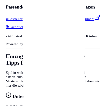
Passendes für
Zubehör & Tools
auf Amazon
⭐
Bestseller & Favoriten
🔧
Profi-Werkzeug & Equipment
📚
Fachbücher & Guides
💡
Smarte Helfer
• Affiliate-Link: Wir erhalten eine kleine Provision bei Käufen.
Powered by Amazon 🛒
Umzug nach Rostock
Allgemeine
Tipps für Behördengänge
Egal in welcher Stadt Sie sich befinden, deutsche und
österreichische Behördenprozesse folgen oft ähnlichen
Mustern. Um Zeit zu sparen und Frust zu vermeiden, haben wir
hier die wichtigsten Tipps für Sie zusammengefasst:
Unterlagen vorbereiten
In fast allen Fällen benötigen Sie einen gültigen