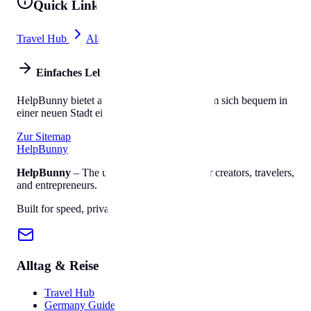
Quick Links
Travel Hub
All Tools
Einfaches Leben
HelpBunny bietet alles, was Sie brauchen, um sich bequem in
einer neuen Stadt einzuleben.
Zur Sitemap
Help
Bunny
HelpBunny
– The ultimate digital toolkit for creators, travelers,
and entrepreneurs.
Built for speed, privacy, and ease of use.
Alltag & Reise
Travel Hub
Germany Guide