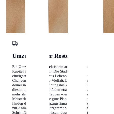
Umzugs-Planer Rostock
Ein Umzug nach Rostock ist ein aufregendes neues
Kapitel in deinem Leben. Die Stadt bietet eine
einzigartige Mischung aus Lebensqualität, beruflichen
Chancen und kultureller Vielfalt. Damit der Start in
deiner neuen Heimat reibungslos verläuft, haben wir
diesen umfassenden Leitfaden erstellt. Ein Umzug ist
mehr als nur Kisten schleppen – es ist eine logistische
Meisterleistung, die eine gute Planung erfordert. Vom
Finden der richtigen Umzugsfirma in Rostock bis hin
zur Anmeldung beim Bürgeramt begleiten wir dich
Schritt für Schritt. Wir wissen, dass ein Wohnortwechsel