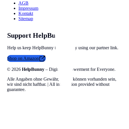
AGB
Impressum
Kontakt
Sitemap
Support HelpBunny
Help us keep HelpBunny tools free by using our partner link.
Shop on Amazon
©
2026
HelpBunny
– Digital Empowerment for Everyone.
Alle Angaben ohne Gewähr, Fehler können vorhanden sein,
wir sind nicht haftbar. | All information provided without
guarantee.