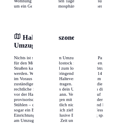
Wohnung zu verschiedenen Tageszeiten zu besuchen,
um ein Gefühl für die Atmosphäre zu bekommen.
Halteverbotszone am
Umzugstag
Nichts ist stressiger als am Umzugstag keinen Parkplatz
für den Möbelwagen in Rostock zu finden. In engen
Straßen kann dies schnell zum logistischen Albtraum
werden. Wir empfehlen dringend, mindestens 14 Tage
im Voraus eine offizielle Halteverbotszone beim
zuständigen Amt zu beantragen. Dies gibt dir die
rechtliche Sicherheit, dass dein Umzugswagen direkt
vor der Haustür parken kann. Vertraue nicht auf
provisorische Absperrungen mit Flatterband oder
Stühlen – diese sind rechtlich nicht bindend und können
sogar ein Bußgeld nach sich ziehen. Eine professionelle
Einrichtung der Zone inklusive Beschilderung spart dir
am Umzugstag wertvolle Zeit und Nerven.