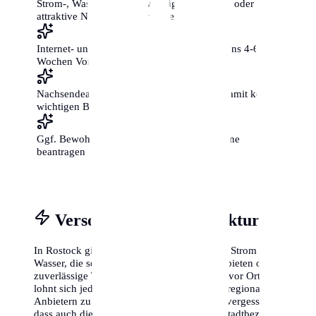
Strom-, Wasser- und Gasverträge ummelden oder
attraktive Neukunden-Tarife vergleichen
Internet- und Telefonanschluss mit mindestens 4-6
Wochen Vorlauf beantragen
Nachsendeauftrag bei der Post einrichten, damit keine
wichtigen Briefe verloren gehen
Ggf. Bewohnerparkausweis für die neue Zone
beantragen
Versorgung & Infrastruktur
In Rostock gibt es oft regionale Anbieter für Strom und
Wasser, die sogenannten Stadtwerke. Diese bieten oft
zuverlässige Tarife und einen guten Service vor Ort. Es
lohnt sich jedoch immer, die Preise mit überregionalen
Anbietern zu vergleichen. Viele Neubürger vergessen,
dass auch die Müllabfuhr-Termine je nach Stadtbezirk