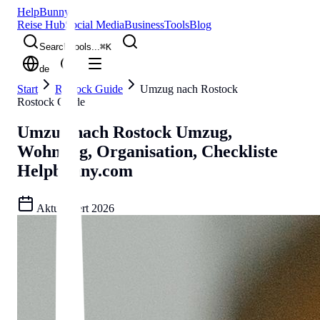
Help
Bunny
Reise Hub
Social Media
Business
Tools
Blog
Search tools...
⌘
K
de
Start
Rostock Guide
Umzug nach Rostock
Rostock Guide
Umzug nach Rostock
Umzug,
Wohnung, Organisation, Checkliste
Helpbunny.com
Aktualisiert
2026