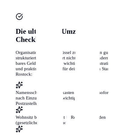
Die ultimative Umzugs-
Checkliste
Organisation ist der Schlüssel zum Erfolg. Ein gut
strukturierter Umzug spart nicht nur Zeit, sondern auch
bares Geld. Hier sind die wichtigsten administrativen
und praktischen Schritte für deinen perfekten Start in
Rostock:
Namensschilder an Briefkasten und Klingel sofort
nach Einzug anbringen (wichtig für die
Postzustellung!)
Wohnsitz beim Bürgeramt in Rostock anmelden
(gesetzliche Frist: 2 Wochen)