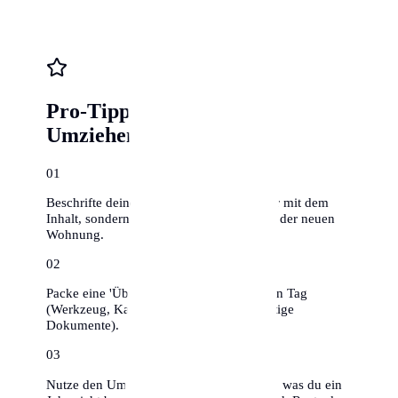
Pro-Tipps für stressfreies
Umziehen
0
1
Beschrifte deine Umzugskartons nicht nur mit dem
Inhalt, sondern auch mit dem Zielraum in der neuen
Wohnung.
0
2
Packe eine 'Überlebenskiste' für den ersten Tag
(Werkzeug, Kaffee, Toilettenpapier, wichtige
Dokumente).
0
3
Nutze den Umzug zum Ausmisten – alles, was du ein