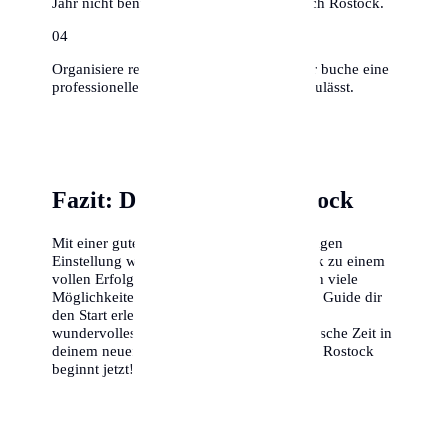
Jahr nicht benutzt hast, muss nicht mit nach Rostock.
0
4
Organisiere rechtzeitig Umzugshelfer oder buche eine
professionelle Firma, falls das Budget es zulässt.
Fazit: Dein Erfolg in Rostock
Mit einer guten Vorbereitung und der richtigen
Einstellung wird dein Umzug nach Rostock zu einem
vollen Erfolg. Die Stadt bietet dir unendlich viele
Möglichkeiten, und wir hoffen, dass dieser Guide dir
den Start erleichtert. Wir wünschen dir ein
wundervolles Ankommen und eine fantastische Zeit in
deinem neuen Zuhause. Dein Abenteuer in Rostock
beginnt jetzt!