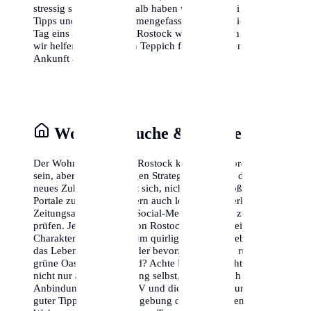
stressig sein kann, deshalb haben wir die wichtigsten
Tipps und Tricks zusammengefasst, damit du dich von
Tag eins an wohlfühlst. Rostock wartet auf dich, und
wir helfen dir, den roten Teppich für deine eigene
Ankunft auszurollen.
Wohnungssuche & Stadtteile
Der Wohnungsmarkt in Rostock kann herausfordernd
sein, aber mit der richtigen Strategie findest du dein
neues Zuhause. Es lohnt sich, nicht nur die großen
Portale zu nutzen, sondern auch lokale Netzwerke,
Zeitungsannoncen und Social-Media-Gruppen zu
prüfen. Jeder Stadtteil von Rostock hat seinen eigenen
Charakter. Möchtest du im quirligen Zentrum leben, wo
das Leben nie schläft, oder bevorzugst du eine ruhige,
grüne Oase am Stadtrand? Achte bei der Besichtigung
nicht nur auf die Wohnung selbst, sondern auch auf die
Anbindung an den ÖPNV und die Nahversorgung. Ein
guter Tipp ist es, die Umgebung der potenziellen neuen