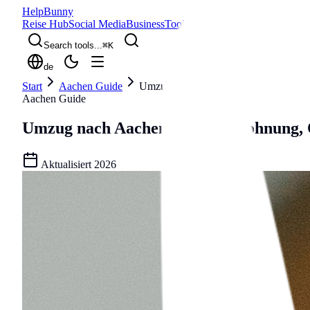
Help
Bunny
Reise Hub
Social Media
Business
Tools
Blog
Search tools...
⌘
K
de
Start
Aachen Guide
Umzug nach Aachen
Aachen Guide
Umzug nach Aachen
Umzug, Wohnung, O
Aktualisiert
2026