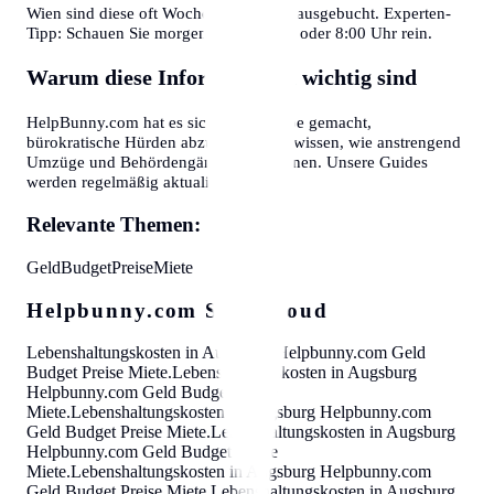
Wien sind diese oft Wochen im Voraus ausgebucht. Experten-
Tipp: Schauen Sie morgens gegen 7:30 oder 8:00 Uhr rein.
Warum diese Informationen wichtig sind
HelpBunny.com hat es sich zur Aufgabe gemacht,
bürokratische Hürden abzubauen. Wir wissen, wie anstrengend
Umzüge und Behördengänge sein können. Unsere Guides
werden regelmäßig aktualisiert.
Relevante Themen:
Geld
Budget
Preise
Miete
Helpbunny.com SEO Cloud
Lebenshaltungskosten in Augsburg
Helpbunny.com
Geld
Budget Preise Miete
.
Lebenshaltungskosten in Augsburg
Helpbunny.com
Geld Budget Preise
Miete
.
Lebenshaltungskosten in Augsburg
Helpbunny.com
Geld Budget Preise Miete
.
Lebenshaltungskosten in Augsburg
Helpbunny.com
Geld Budget Preise
Miete
.
Lebenshaltungskosten in Augsburg
Helpbunny.com
Geld Budget Preise Miete
.
Lebenshaltungskosten in Augsburg