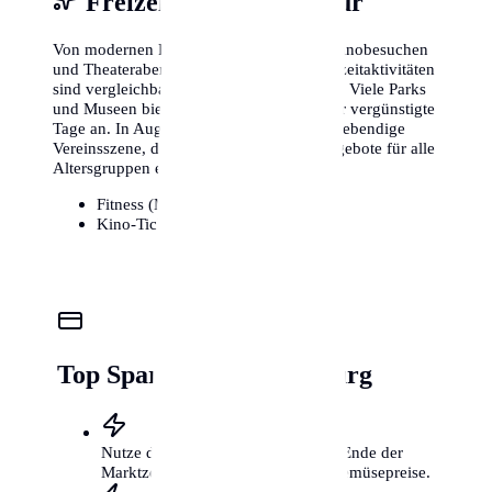
Freizeit, Sport & Kultur
Von modernen Fitnessstudios bis hin zu Kinobesuchen
und Theaterabenden – die Kosten für Freizeitaktivitäten
sind vergleichbar mit anderen Metropolen. Viele Parks
und Museen bieten zudem kostenlose oder vergünstigte
Tage an. In Augsburg gibt es zudem eine lebendige
Vereinsszene, die kostengünstige Sportangebote für alle
Altersgruppen ermöglicht.
Fitness (Monat):
25€ - 85€
Kino-Ticket:
11€ - 16€
Top Spartipps für Augsburg
Nutze die Wochenmärkte kurz vor Ende der
Marktzeit für günstige Obst- und Gemüsepreise.