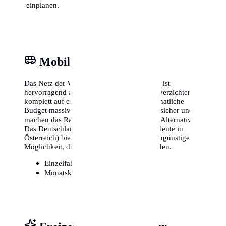
einplanen.
Mobilität & ÖPNV
Das Netz der Verkehrsbetriebe in Augsburg ist
hervorragend ausgebaut. Viele Einwohner verzichten
komplett auf ein eigenes Auto, was das monatliche
Budget massiv entlastet. Fahrradwege sind sicher und
machen das Radfahren zu einer attraktiven Alternative.
Das Deutschlandticket (oder lokale Äquivalente in
Österreich) bietet zudem eine extrem kostengünstige
Möglichkeit, die gesamte Region zu erkunden.
Einzelfahrschein:
ca. 3,20€
Monatskarte / Abo:
ca. 49€ - 90€