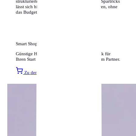
strukturierten Planung und ein paar cleveren Spartricks
lässt sich hier ein hervorragendes Leben führen, ohne
das Budget zu sprengen.
Smart Shopping für Ihr neues Zuhause
Günstige Haushaltsartikel, Möbel und Technik für
Ihren Start in Augsburg finden Sie bei unserem Partner.
Zu den Amazon Angeboten »