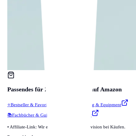
Passendes für
Zubehör & Tools
auf Amazon
⭐
Bestseller & Favoriten
🔧
Profi-Werkzeug & Equipment
📚
Fachbücher & Guides
💡
Smarte Helfer
• Affiliate-Link: Wir erhalten eine kleine Provision bei Käufen.