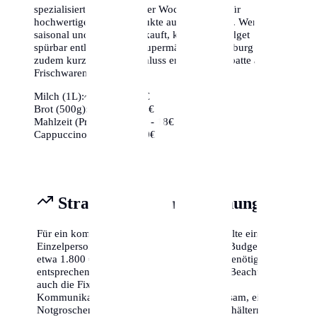
spezialisierte Bioläden oder Wochenmärkte für
hochwertige frische Produkte aus der Region. Wer
saisonal und regional einkauft, kann sein Budget
spürbar entlasten. Viele Supermärkte in Augsburg bieten
zudem kurz vor Ladenschluss erhebliche Rabatte auf
Frischwaren an.
Milch (1L):
~1,10€ - 1,40€
Brot (500g):
~2,50€ - 4,00€
Mahlzeit (Preiswert):
~12€ - 18€
Cappuccino:
~3,50€ - 5,00€
Strategische Finanzplanung
Für ein komfortables Leben in Augsburg sollte eine
Einzelperson mit einem monatlichen Netto-Budget von
etwa 1.800 € bis 2.500 € planen. Familien benötigen
entsprechend mehr (ca. 3.500 € - 5.000 €). Beachte
auch die Fixkosten für Versicherungen und
Kommunikation (Internet/Handy). Es ist ratsam, einen
Notgroschen von mindestens drei Monatsgehältern