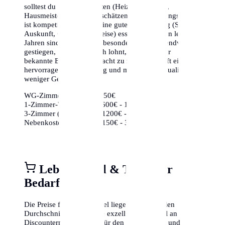
solltest du die Nebenkosten (Heizung, Wasser,
Hausmeister) nicht unterschätzen. Der Wohnungsmarkt
ist kompetitiv, daher ist eine gute Vorbereitung (Schufa-
Auskunft, Gehaltsnachweise) essenziell. In den letzten
Jahren sind die Preise insbesondere in den Trendvierteln
gestiegen, weshalb es sich lohnt, auch weniger
bekannte Bezirke in Betracht zu ziehen, die oft eine
hervorragende Anbindung und mehr Lebensqualität für
weniger Geld bieten.
WG-Zimmer:
ca. 350€ - 650€
1-Zimmer-Wohnung:
ca. 600€ - 1000€
3-Zimmer (Zentrum):
ca. 1200€ - 2000€
Nebenkosten (85m²):
ca. 150€ - 350€
Lebensmittel & Täglicher
Bedarf
Die Preise für Lebensmittel liegen im nationalen
Durchschnitt. Es gibt eine exzellente Auswahl an
Discountern (Aldi, Lidl) für den Grundbedarf und