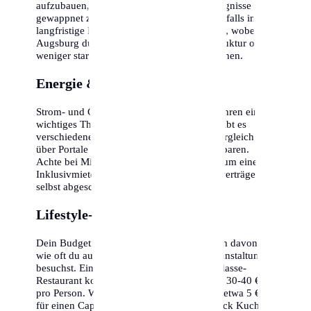
aufzubauen, um für unvorhergesehene Ereignisse
gewappnet zu sein. Die Inflation sollte ebenfalls in die
langfristige Kalkulation einbezogen werden, wobei
Augsburg durch seine stabile Wirtschaftsstruktur oft
weniger stark betroffen ist als andere Regionen.
Energie & Nebenkosten
Strom- und Gaspreise sind in den letzten Jahren ein
wichtiges Thema geworden. In Augsburg gibt es
verschiedene Anbieter, ein regelmäßiger Vergleich
über Portale kann hunderte Euro pro Jahr sparen.
Achte bei Mietverträgen darauf, ob es sich um eine
Inklusivmiete handelt oder ob alle Energieverträge
selbst abgeschlossen werden müssen.
Lifestyle-Optionen
Dein Budget in Augsburg hängt maßgeblich davon ab,
wie oft du auswärts isst oder kulturelle Veranstaltungen
besuchst. Ein Abendessen in einem Mittelklasse-
Restaurant kostet inklusive Getränken etwa 30-40 €
pro Person. Wer gerne in Cafés geht, sollte etwa 5 €
für einen Cappuccino und 6-8 € für ein Stück Kuchen