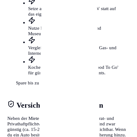
Setze auf das Fahrrad und den ÖPNV statt auf
das eigene Auto.
Nutze kostenfreie Kulturangebote und
Museumstage.
Vergleiche regelmäßig deine Strom-, Gas- und
Internetverträge.
Koche öfter selbst und nutze 'Too Good To Go'
für günstige Mahlzeiten aus Restaurants.
Spare bis zu 300€ mtl.
Versicherungen & Abgaben
Neben der Miete solltest du Kosten für die Hausrat- und
Privathaftpflichtversicherung einplanen. Diese sind zwar
günstig (ca. 15-20€/Monat), aber absolut unverzichtbar. Wenn
du ein Auto besitzt, kommen Steuern und Versicherung hinzu.