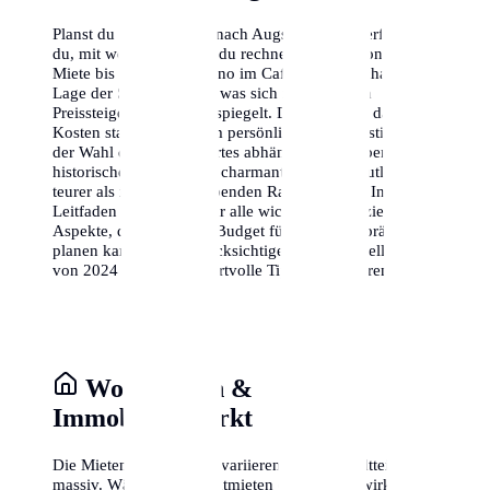
Planst du einen Umzug nach Augsburg? Hier erfährst
du, mit welchen Kosten du rechnen musst – von der
Miete bis zum Cappuccino im Café. Die wirtschaftliche
Lage der Stadt ist stabil, was sich in moderaten
Preissteigerungen widerspiegelt. Denke daran, dass die
Kosten stark von deinem persönlichen Lebensstil und
der Wahl deines Wohnortes abhängen. Ein Leben im
historischen Zentrum ist charmant, aber oft deutlich
teurer als in den aufstrebenden Randbezirken. In diesem
Leitfaden analysieren wir alle wichtigen finanziellen
Aspekte, damit du dein Budget für Augsburg präzise
planen kannst. Wir berücksichtigen dabei aktuelle Daten
von 2024 und geben wertvolle Tipps zum Sparen.
Wohnkosten &
Immobilienmarkt
Die Mieten in Augsburg variieren je nach Stadtteil
massiv. Während die Kaltmieten oft moderat wirken,