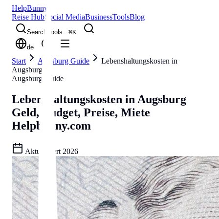
Help
Bunny
Reise Hub
Social Media
Business
Tools
Blog
Search tools...
⌘
K
de
Start
Augsburg Guide
Lebenshaltungskosten in
Augsburg
Augsburg Guide
Lebenshaltungskosten in Augsburg
Geld, Budget, Preise, Miete
Helpbunny.com
Aktualisiert
2026