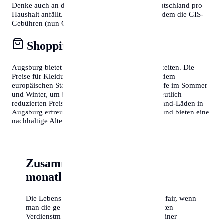
Denke auch an den Rundfunkbeitrag, der in Deutschland pro
Haushalt anfällt. Wer in Österreich lebt, muss zudem die GIS-
Gebühren (nun ORF-Beitrag) berücksichtigen.
Shopping & Konsum
Augsburg bietet fantastische Shopping-Möglichkeiten. Die
Preise für Kleidung und Elektronik entsprechen dem
europäischen Standard. Nutze die Schlussverkäufe im Sommer
und Winter, um hochwertige Markenartikel zu deutlich
reduzierten Preisen zu erstehen. Auch Second-Hand-Läden in
Augsburg erfreuen sich wachsender Beliebtheit und bieten eine
nachhaltige Alternative zum Neukauf.
Zusammenfassung der
monatlichen Kosten
Die Lebenshaltungskosten in Augsburg sind fair, wenn
man die gebotene Lebensqualität und die guten
Verdienstmöglichkeiten berücksichtigt. Mit einer