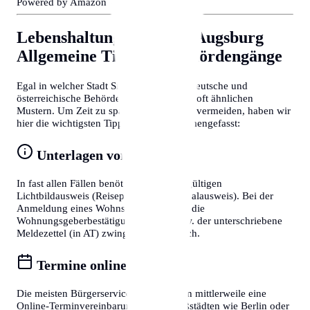
Powered by Amazon 🛒
Lebenshaltungskosten in Augsburg
Allgemeine Tipps für Behördengänge
Egal in welcher Stadt Sie sich befinden, deutsche und
österreichische Behördenprozesse folgen oft ähnlichen
Mustern. Um Zeit zu sparen und Frust zu vermeiden, haben wir
hier die wichtigsten Tipps für Sie zusammengefasst:
Unterlagen vorbereiten
In fast allen Fällen benötigen Sie einen gültigen
Lichtbildausweis (Reisepass oder Personalausweis). Bei der
Anmeldung eines Wohnsitzes ist zudem die
Wohnungsgeberbestätigung (in DE) bzw. der unterschriebene
Meldezettel (in AT) zwingend erforderlich.
Termine online buchen
Die meisten Bürgerservice-Stellen bieten mittlerweile eine
Online-Terminvereinbarung an. In Großstädten wie Berlin oder