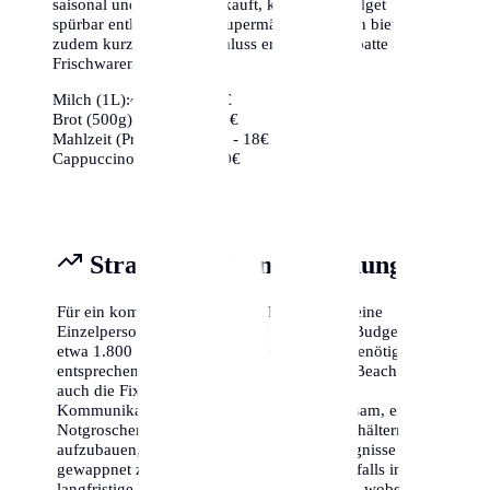
saisonal und regional einkauft, kann sein Budget
spürbar entlasten. Viele Supermärkte in Berlin bieten
zudem kurz vor Ladenschluss erhebliche Rabatte auf
Frischwaren an.
Milch (1L):
~1,10€ - 1,40€
Brot (500g):
~2,50€ - 4,00€
Mahlzeit (Preiswert):
~12€ - 18€
Cappuccino:
~3,50€ - 5,00€
Strategische Finanzplanung
Für ein komfortables Leben in Berlin sollte eine
Einzelperson mit einem monatlichen Netto-Budget von
etwa 1.800 € bis 2.500 € planen. Familien benötigen
entsprechend mehr (ca. 3.500 € - 5.000 €). Beachte
auch die Fixkosten für Versicherungen und
Kommunikation (Internet/Handy). Es ist ratsam, einen
Notgroschen von mindestens drei Monatsgehältern
aufzubauen, um für unvorhergesehene Ereignisse
gewappnet zu sein. Die Inflation sollte ebenfalls in die
langfristige Kalkulation einbezogen werden, wobei