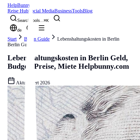
Help
Bunny
Reise Hub
Social Media
Business
Tools
Blog
Search tools...
⌘
K
de
Start
Berlin Guide
Lebenshaltungskosten in Berlin
Berlin Guide
Lebenshaltungskosten in Berlin
Geld,
Budget, Preise, Miete
Helpbunny.com
Aktualisiert
2026