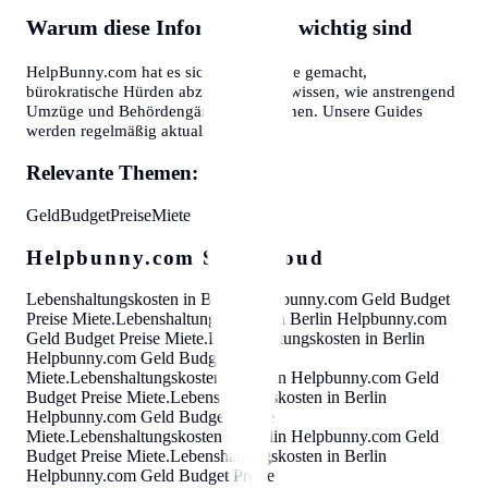
Warum diese Informationen wichtig sind
HelpBunny.com hat es sich zur Aufgabe gemacht,
bürokratische Hürden abzubauen. Wir wissen, wie anstrengend
Umzüge und Behördengänge sein können. Unsere Guides
werden regelmäßig aktualisiert.
Relevante Themen:
Geld
Budget
Preise
Miete
Helpbunny.com SEO Cloud
Lebenshaltungskosten in Berlin
Helpbunny.com
Geld Budget
Preise Miete
.
Lebenshaltungskosten in Berlin
Helpbunny.com
Geld Budget Preise Miete
.
Lebenshaltungskosten in Berlin
Helpbunny.com
Geld Budget Preise
Miete
.
Lebenshaltungskosten in Berlin
Helpbunny.com
Geld
Budget Preise Miete
.
Lebenshaltungskosten in Berlin
Helpbunny.com
Geld Budget Preise
Miete
.
Lebenshaltungskosten in Berlin
Helpbunny.com
Geld
Budget Preise Miete
.
Lebenshaltungskosten in Berlin
Helpbunny.com
Geld Budget Preise