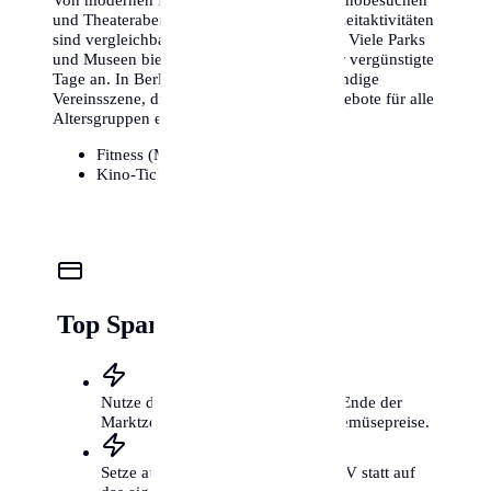
und Theaterabenden – die Kosten für Freizeitaktivitäten
sind vergleichbar mit anderen Metropolen. Viele Parks
und Museen bieten zudem kostenlose oder vergünstigte
Tage an. In Berlin gibt es zudem eine lebendige
Vereinsszene, die kostengünstige Sportangebote für alle
Altersgruppen ermöglicht.
Fitness (Monat):
25€ - 85€
Kino-Ticket:
11€ - 16€
Top Spartipps für Berlin
Nutze die Wochenmärkte kurz vor Ende der
Marktzeit für günstige Obst- und Gemüsepreise.
Setze auf das Fahrrad und den ÖPNV statt auf