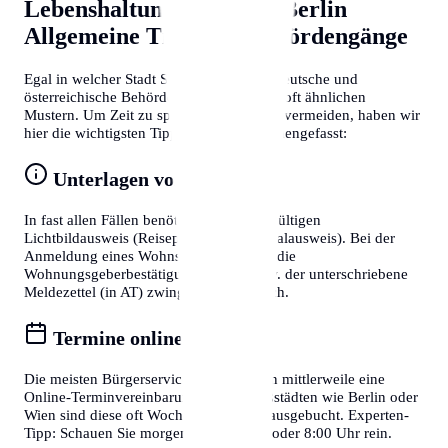
Lebenshaltungskosten in Berlin
Allgemeine Tipps für Behördengänge
Egal in welcher Stadt Sie sich befinden, deutsche und
österreichische Behördenprozesse folgen oft ähnlichen
Mustern. Um Zeit zu sparen und Frust zu vermeiden, haben wir
hier die wichtigsten Tipps für Sie zusammengefasst:
Unterlagen vorbereiten
In fast allen Fällen benötigen Sie einen gültigen
Lichtbildausweis (Reisepass oder Personalausweis). Bei der
Anmeldung eines Wohnsitzes ist zudem die
Wohnungsgeberbestätigung (in DE) bzw. der unterschriebene
Meldezettel (in AT) zwingend erforderlich.
Termine online buchen
Die meisten Bürgerservice-Stellen bieten mittlerweile eine
Online-Terminvereinbarung an. In Großstädten wie Berlin oder
Wien sind diese oft Wochen im Voraus ausgebucht. Experten-
Tipp: Schauen Sie morgens gegen 7:30 oder 8:00 Uhr rein.