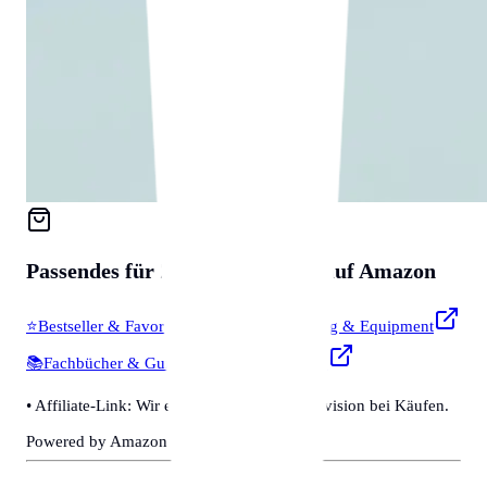
Passendes für
Zubehör & Tools
auf Amazon
⭐
Bestseller & Favoriten
🔧
Profi-Werkzeug & Equipment
📚
Fachbücher & Guides
💡
Smarte Helfer
• Affiliate-Link: Wir erhalten eine kleine Provision bei Käufen.
Powered by Amazon 🛒