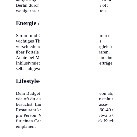
Berlin durch seine stabile Wirtschaftsstruktur oft
weniger stark betroffen ist als andere Regionen.
Energie & Nebenkosten
Strom- und Gaspreise sind in den letzten Jahren ein
wichtiges Thema geworden. In Berlin gibt es
verschiedene Anbieter, ein regelmäßiger Vergleich
über Portale kann hunderte Euro pro Jahr sparen.
Achte bei Mietverträgen darauf, ob es sich um eine
Inklusivmiete handelt oder ob alle Energieverträge
selbst abgeschlossen werden müssen.
Lifestyle-Optionen
Dein Budget in Berlin hängt maßgeblich davon ab,
wie oft du auswärts isst oder kulturelle Veranstaltungen
besuchst. Ein Abendessen in einem Mittelklasse-
Restaurant kostet inklusive Getränken etwa 30-40 €
pro Person. Wer gerne in Cafés geht, sollte etwa 5 €
für einen Cappuccino und 6-8 € für ein Stück Kuchen
einplanen.