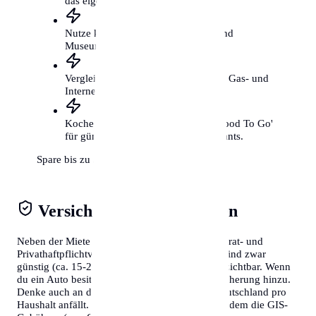
das eigene Auto.
Nutze kostenfreie Kulturangebote und
Museumstage.
Vergleiche regelmäßig deine Strom-, Gas- und
Internetverträge.
Koche öfter selbst und nutze 'Too Good To Go'
für günstige Mahlzeiten aus Restaurants.
Spare bis zu 300€ mtl.
Versicherungen & Abgaben
Neben der Miete solltest du Kosten für die Hausrat- und
Privathaftpflichtversicherung einplanen. Diese sind zwar
günstig (ca. 15-20€/Monat), aber absolut unverzichtbar. Wenn
du ein Auto besitzt, kommen Steuern und Versicherung hinzu.
Denke auch an den Rundfunkbeitrag, der in Deutschland pro
Haushalt anfällt. Wer in Österreich lebt, muss zudem die GIS-