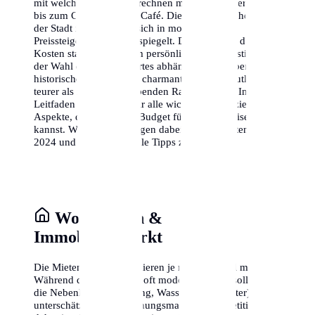
mit welchen Kosten du rechnen musst – von der Miete
bis zum Cappuccino im Café. Die wirtschaftliche Lage
der Stadt ist stabil, was sich in moderaten
Preissteigerungen widerspiegelt. Denke daran, dass die
Kosten stark von deinem persönlichen Lebensstil und
der Wahl deines Wohnortes abhängen. Ein Leben im
historischen Zentrum ist charmant, aber oft deutlich
teurer als in den aufstrebenden Randbezirken. In diesem
Leitfaden analysieren wir alle wichtigen finanziellen
Aspekte, damit du dein Budget für Berlin präzise planen
kannst. Wir berücksichtigen dabei aktuelle Daten von
2024 und geben wertvolle Tipps zum Sparen.
Wohnkosten &
Immobilienmarkt
Die Mieten in Berlin variieren je nach Stadtteil massiv.
Während die Kaltmieten oft moderat wirken, solltest du
die Nebenkosten (Heizung, Wasser, Hausmeister) nicht
unterschätzen. Der Wohnungsmarkt ist kompetitiv,