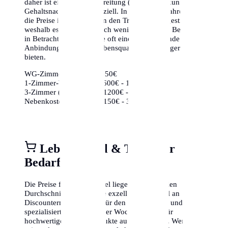
daher ist eine gute Vorbereitung (Schufa-Auskunft,
Gehaltsnachweise) essenziell. In den letzten Jahren sind
die Preise insbesondere in den Trendvierteln gestiegen,
weshalb es sich lohnt, auch weniger bekannte Bezirke
in Betracht zu ziehen, die oft eine hervorragende
Anbindung und mehr Lebensqualität für weniger Geld
bieten.
WG-Zimmer:
ca. 350€ - 650€
1-Zimmer-Wohnung:
ca. 600€ - 1000€
3-Zimmer (Zentrum):
ca. 1200€ - 2000€
Nebenkosten (85m²):
ca. 150€ - 350€
Lebensmittel & Täglicher
Bedarf
Die Preise für Lebensmittel liegen im nationalen
Durchschnitt. Es gibt eine exzellente Auswahl an
Discountern (Aldi, Lidl) für den Grundbedarf und
spezialisierte Bioläden oder Wochenmärkte für
hochwertige frische Produkte aus der Region. Wer