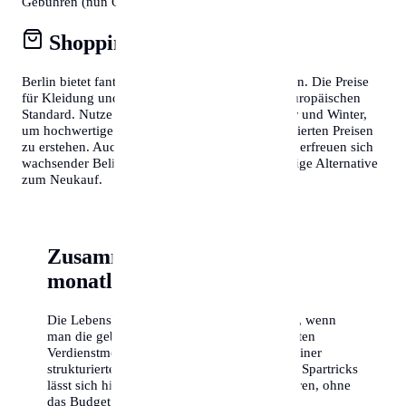
Gebühren (nun ORF-Beitrag) berücksichtigen.
Shopping & Konsum
Berlin bietet fantastische Shopping-Möglichkeiten. Die Preise
für Kleidung und Elektronik entsprechen dem europäischen
Standard. Nutze die Schlussverkäufe im Sommer und Winter,
um hochwertige Markenartikel zu deutlich reduzierten Preisen
zu erstehen. Auch Second-Hand-Läden in Berlin erfreuen sich
wachsender Beliebtheit und bieten eine nachhaltige Alternative
zum Neukauf.
Zusammenfassung der
monatlichen Kosten
Die Lebenshaltungskosten in Berlin sind fair, wenn
man die gebotene Lebensqualität und die guten
Verdienstmöglichkeiten berücksichtigt. Mit einer
strukturierten Planung und ein paar cleveren Spartricks
lässt sich hier ein hervorragendes Leben führen, ohne
das Budget zu sprengen.