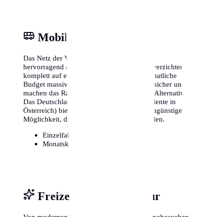
Mobilität & ÖPNV
Das Netz der Verkehrsbetriebe in Berlin ist
hervorragend ausgebaut. Viele Einwohner verzichten
komplett auf ein eigenes Auto, was das monatliche
Budget massiv entlastet. Fahrradwege sind sicher und
machen das Radfahren zu einer attraktiven Alternative.
Das Deutschlandticket (oder lokale Äquivalente in
Österreich) bietet zudem eine extrem kostengünstige
Möglichkeit, die gesamte Region zu erkunden.
Einzelfahrschein:
ca. 3,20€
Monatskarte / Abo:
ca. 49€ - 90€
Freizeit, Sport & Kultur
Von modernen Fitnessstudios bis hin zu Kinobesuchen