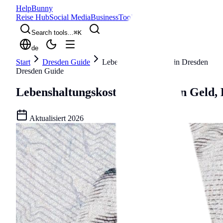
Help
Bunny
Reise Hub
Social Media
Business
Tools
Blog
Search tools...
⌘
K
de
Start
Dresden Guide
Lebenshaltungskosten in Dresden
Dresden Guide
Lebenshaltungskosten in Dresden
Geld, 
Aktualisiert
2026