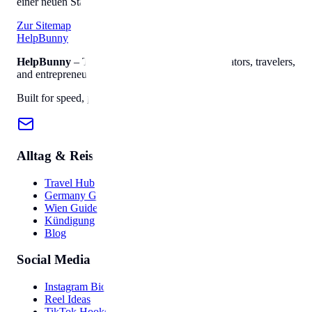
einer neuen Stadt einzuleben.
Zur Sitemap
Help
Bunny
HelpBunny
– The ultimate digital toolkit for creators, travelers,
and entrepreneurs.
Built for speed, privacy, and ease of use.
Alltag & Reise
Travel Hub
Germany Guide
Wien Guide
Kündigung
Blog
Social Media
Instagram Bio
Reel Ideas
TikTok Hooks