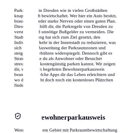
Parkraum ist in Dresden wie in vielen Großstädten
knapp und oft bewirtschaftet. Wer hier ein Auto besitzt,
braucht entweder starke Nerven oder einen guten Plan.
Dieser Guide hilft dir, die Parkregeln von Dresden zu
verstehen und unnötige Bußgelder zu vermeiden. Die
Stadtverwaltung hat sich zum Ziel gesetzt, den
Individualverkehr in der Innenstadt zu reduzieren, was
sich in einer Ausweitung der Parkraumzonen und
steigenden Gebühren widerspiegelt. Dennoch gibt es
Strategien, wie du als Anwohner oder Besucher
stressfrei und kostengünstig parken kannst. Wir zeigen
dir, wie du den begehrten Bewohnerparkausweis
beantragst, welche Apps dir das Leben erleichtern und
wo du vielleicht doch noch ein kostenloses Plätzchen
findest.
Der Bewohnerparkausweis
Wenn du in einem Gebiet mit Parkraumbewirtschaftung