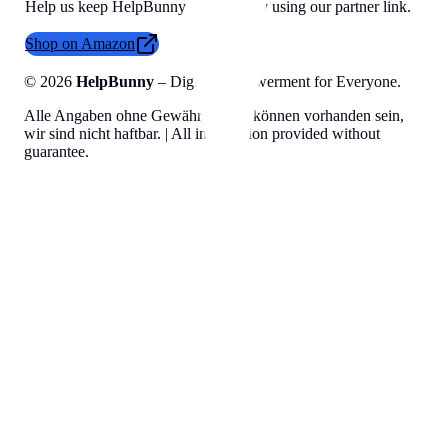
Help us keep HelpBunny tools free by using our partner link.
Shop on Amazon
©
2026
HelpBunny
– Digital Empowerment for Everyone.
Alle Angaben ohne Gewähr, Fehler können vorhanden sein,
wir sind nicht haftbar. | All information provided without
guarantee.