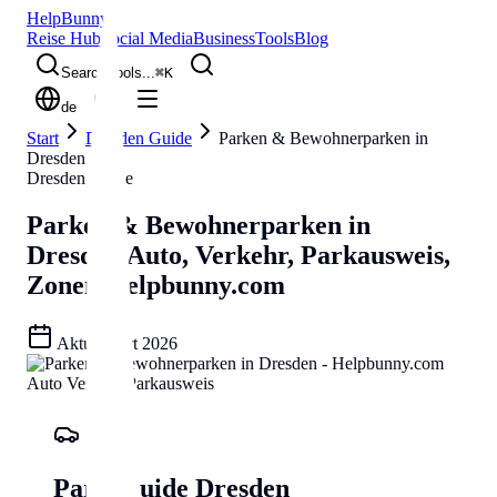
Help
Bunny
Reise Hub
Social Media
Business
Tools
Blog
Search tools...
⌘
K
de
Start
Dresden Guide
Parken & Bewohnerparken in
Dresden
Dresden Guide
Parken & Bewohnerparken in
Dresden
Auto, Verkehr, Parkausweis,
Zonen
Helpbunny.com
Aktualisiert
2026
Park-Guide Dresden