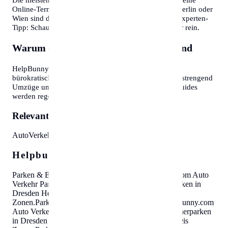
Online-Terminvereinbarung an. In Großstädten wie Berlin oder
Wien sind diese oft Wochen im Voraus ausgebucht. Experten-
Tipp: Schauen Sie morgens gegen 7:30 oder 8:00 Uhr rein.
Warum diese Informationen wichtig sind
HelpBunny.com hat es sich zur Aufgabe gemacht,
bürokratische Hürden abzubauen. Wir wissen, wie anstrengend
Umzüge und Behördengänge sein können. Unsere Guides
werden regelmäßig aktualisiert.
Relevante Themen:
Auto
Verkehr
Parkausweis
Zonen
Helpbunny.com SEO Cloud
Parken & Bewohnerparken in Dresden
Helpbunny.com
Auto
Verkehr Parkausweis Zonen
.
Parken & Bewohnerparken in
Dresden
Helpbunny.com
Auto Verkehr Parkausweis
Zonen
.
Parken & Bewohnerparken in Dresden
Helpbunny.com
Auto Verkehr Parkausweis Zonen
.
Parken & Bewohnerparken
in Dresden
Helpbunny.com
Auto Verkehr Parkausweis