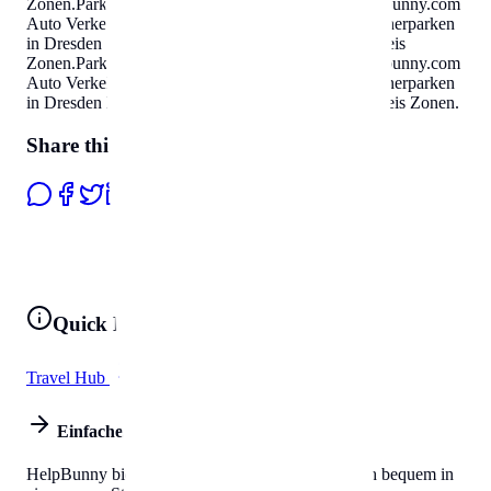
Zonen
.
Parken & Bewohnerparken in Dresden
Helpbunny.com
Auto Verkehr Parkausweis Zonen
.
Parken & Bewohnerparken
in Dresden
Helpbunny.com
Auto Verkehr Parkausweis
Zonen
.
Parken & Bewohnerparken in Dresden
Helpbunny.com
Auto Verkehr Parkausweis Zonen
.
Parken & Bewohnerparken
in Dresden
Helpbunny.com
Auto Verkehr Parkausweis Zonen
.
Share this page
Quick Links
Travel Hub
All Tools
Einfaches Leben
HelpBunny bietet alles, was Sie brauchen, um sich bequem in