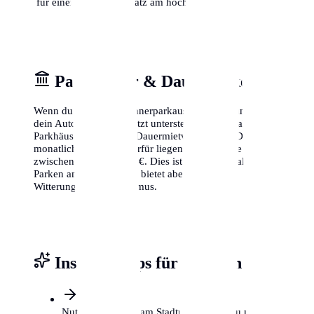
für einen freien Parkplatz am höchsten ist.
Parkhäuser & Dauerparken
Wenn du keinen Bewohnerparkausweis bekommst oder
dein Auto lieber geschützt unterstellst, bieten zahlreiche
Parkhäuser in Dresden Dauermietverträge an. Die
monatlichen Kosten hierfür liegen je nach Lage
zwischen 80 € und 200 €. Dies ist zwar teurer als das
Parken am Straßenrand, bietet aber Schutz vor
Witterung und Vandalismus.
Insider-Tipps für Dresden
Nutze P+R Plätze am Stadtrand, wenn du nur