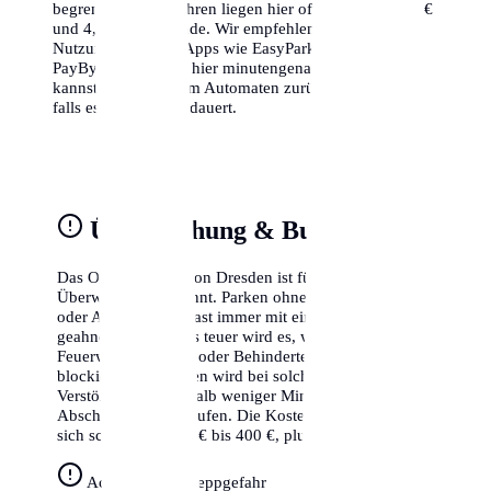
begrenzt. Die Gebühren liegen hier oft zwischen 1,50 €
und 4,00 € pro Stunde. Wir empfehlen dringend die
Nutzung von Park-Apps wie EasyPark oder
PayByPhone, da du hier minutengenau abrechnen
kannst und nicht zum Automaten zurücklaufen musst,
falls es doch länger dauert.
Überwachung & Bußgelder
Das Ordnungsamt von Dresden ist für seine strikte
Überwachung bekannt. Parken ohne gültigen Schein
oder Ausweis wird fast immer mit einem Knöllchen
geahndet. Besonders teuer wird es, wenn du Radwege,
Feuerwehrzufahrten oder Behindertenparkplätze
blockierst. In Dresden wird bei solchen schweren
Verstößen oft innerhalb weniger Minuten der
Abschleppdienst gerufen. Die Kosten hierfür belaufen
sich schnell auf 250 € bis 400 €, plus das Bußgeld.
Achtung Abschleppgefahr