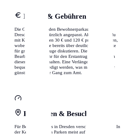
Kosten & Gebühren
Die Gebühren für den Bewohnerparkausweis in
Dresden wurden kürzlich angepasst. Aktuell musst du
mit Kosten zwischen 30 € und 120 € pro Jahr rechnen,
wobei einige Städte bereits über deutlich höhere Sätze
für größere Fahrzeuge diskutieren. Die
Bearbeitungsgebühr für den Erstantrag ist meistens in
diesem Betrag enthalten. Eine Verlängerung kann oft
bequem online erledigt werden, was manchmal sogar
günstiger ist als der Gang zum Amt.
Parkzonen & Besuchsparken
Für Besucher gibt es in Dresden verschiedene Zonen. In
der Kernstadt ist das Parken meist auf 2-3 Stunden