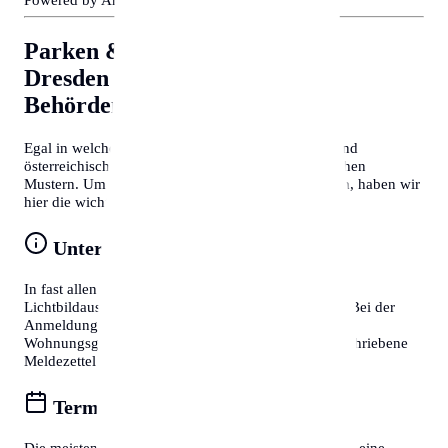
Parken & Bewohnerparken in
Dresden
Allgemeine Tipps für
Behördengänge
Egal in welcher Stadt Sie sich befinden, deutsche und
österreichische Behördenprozesse folgen oft ähnlichen
Mustern. Um Zeit zu sparen und Frust zu vermeiden, haben wir
hier die wichtigsten Tipps für Sie zusammengefasst:
Unterlagen vorbereiten
In fast allen Fällen benötigen Sie einen gültigen
Lichtbildausweis (Reisepass oder Personalausweis). Bei der
Anmeldung eines Wohnsitzes ist zudem die
Wohnungsgeberbestätigung (in DE) bzw. der unterschriebene
Meldezettel (in AT) zwingend erforderlich.
Termine online buchen
Die meisten Bürgerservice-Stellen bieten mittlerweile eine