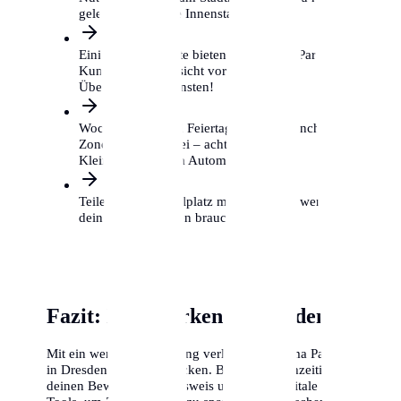
gelegentlich in die Innenstadt musst.
Einige Supermärkte bieten kostenloses Parken für
Kunden, aber Vorsicht vor privaten
Überwachungsdiensten!
Wochenenden und Feiertage sind in manchen
Zonen gebührenfrei – achte auf das
Kleingedruckte am Automaten.
Teile dir einen Stellplatz mit Nachbarn, wenn du
dein Auto nur selten brauchst.
Fazit: Klug parken in Dresden
Mit ein wenig Vorbereitung verliert das Thema Parken
in Dresden seinen Schrecken. Beantrage frühzeitig
deinen Bewohnerparkausweis und nutze digitale