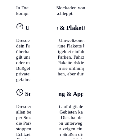
In Dresden wird bei Blockaden von Rettungswegen
kompromisslos abgeschleppt.
Umweltzone & Plakette
Dresden liegt in einer Umweltzone. Das bedeutet, dass
dein Fahrzeug eine grüne Plakette benötigt, um
überhaupt in das Stadtgebiet einfahren zu dürfen. Dies
gilt unabhängig vom Parken. Fahrzeuge ohne Plakette
oder mit gelber/roter Plakette riskieren hohe
Bußgelder, selbst wenn sie ordnungsgemäß auf einem
privaten Parkplatz stehen, aber durch die Zone
gefahren sind.
Smart Parking & Apps
Dresden setzt verstärkt auf digitale Lösungen. In fast
allen bewirtschafteten Gebieten kannst du dein Ticket
per Smartphone lösen. Dies hat den Vorteil, dass du
die Parkzeit flexibel von unterwegs verlängern oder
stoppen kannst. Zudem zeigen einige Apps bereits in
Echtzeit an, in welchen Straßen die Wahrscheinlichkeit