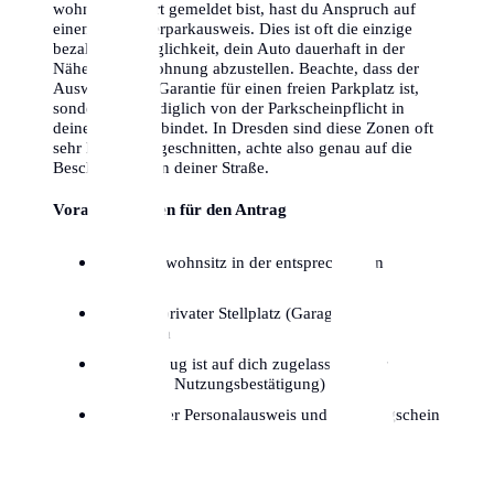
wohnst and dort gemeldet bist, hast du Anspruch auf
einen Bewohnerparkausweis. Dies ist oft die einzige
bezahlbare Möglichkeit, dein Auto dauerhaft in der
Nähe deiner Wohnung abzustellen. Beachte, dass der
Ausweis keine Garantie für einen freien Parkplatz ist,
sondern dich lediglich von der Parkscheinpflicht in
deiner Zone entbindet. In Dresden sind diese Zonen oft
sehr kleinteilig geschnitten, achte also genau auf die
Beschilderung in deiner Straße.
Voraussetzungen für den Antrag
Hauptwohnsitz in der entsprechenden
Parkzone
Kein privater Stellplatz (Garage/Hof)
vorhanden
Fahrzeug ist auf dich zugelassen (oder
dauerhafte Nutzungsbestätigung)
Gültiger Personalausweis und Fahrzeugschein
Teil I