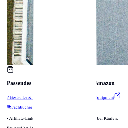
Passendes für
Zubehör & Tools
auf Amazon
⭐
Bestseller & Favoriten
🔧
Profi-Werkzeug & Equipment
📚
Fachbücher & Guides
💡
Smarte Helfer
• Affiliate-Link: Wir erhalten eine kleine Provision bei Käufen.
Powered by Amazon 🛒