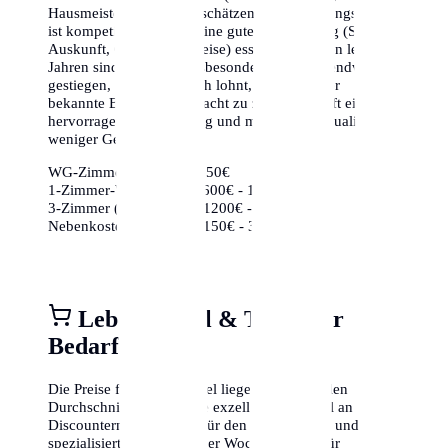
Hausmeister) nicht unterschätzen. Der Wohnungsmarkt
ist kompetitiv, daher ist eine gute Vorbereitung (Schufa-
Auskunft, Gehaltsnachweise) essenziell. In den letzten
Jahren sind die Preise insbesondere in den Trendvierteln
gestiegen, weshalb es sich lohnt, auch weniger
bekannte Bezirke in Betracht zu ziehen, die oft eine
hervorragende Anbindung und mehr Lebensqualität für
weniger Geld bieten.
WG-Zimmer:
ca. 350€ - 650€
1-Zimmer-Wohnung:
ca. 600€ - 1000€
3-Zimmer (Zentrum):
ca. 1200€ - 2000€
Nebenkosten (85m²):
ca. 150€ - 350€
Lebensmittel & Täglicher
Bedarf
Die Preise für Lebensmittel liegen im nationalen
Durchschnitt. Es gibt eine exzellente Auswahl an
Discountern (Aldi, Lidl) für den Grundbedarf und
spezialisierte Bioläden oder Wochenmärkte für