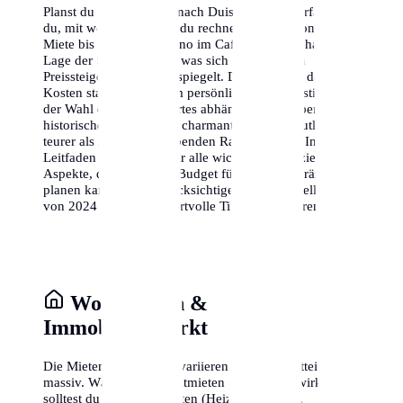
Planst du einen Umzug nach Duisburg? Hier erfährst
du, mit welchen Kosten du rechnen musst – von der
Miete bis zum Cappuccino im Café. Die wirtschaftliche
Lage der Stadt ist stabil, was sich in moderaten
Preissteigerungen widerspiegelt. Denke daran, dass die
Kosten stark von deinem persönlichen Lebensstil und
der Wahl deines Wohnortes abhängen. Ein Leben im
historischen Zentrum ist charmant, aber oft deutlich
teurer als in den aufstrebenden Randbezirken. In diesem
Leitfaden analysieren wir alle wichtigen finanziellen
Aspekte, damit du dein Budget für Duisburg präzise
planen kannst. Wir berücksichtigen dabei aktuelle Daten
von 2024 und geben wertvolle Tipps zum Sparen.
Wohnkosten &
Immobilienmarkt
Die Mieten in Duisburg variieren je nach Stadtteil
massiv. Während die Kaltmieten oft moderat wirken,
solltest du die Nebenkosten (Heizung, Wasser,