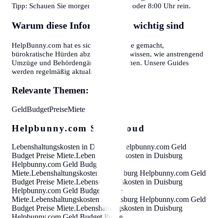
Tipp: Schauen Sie morgens gegen 7:30 oder 8:00 Uhr rein.
Warum diese Informationen wichtig sind
HelpBunny.com hat es sich zur Aufgabe gemacht,
bürokratische Hürden abzubauen. Wir wissen, wie anstrengend
Umzüge und Behördengänge sein können. Unsere Guides
werden regelmäßig aktualisiert.
Relevante Themen:
Geld
Budget
Preise
Miete
Helpbunny.com SEO Cloud
Lebenshaltungskosten in Duisburg
Helpbunny.com
Geld
Budget Preise Miete
.
Lebenshaltungskosten in Duisburg
Helpbunny.com
Geld Budget Preise
Miete
.
Lebenshaltungskosten in Duisburg
Helpbunny.com
Geld
Budget Preise Miete
.
Lebenshaltungskosten in Duisburg
Helpbunny.com
Geld Budget Preise
Miete
.
Lebenshaltungskosten in Duisburg
Helpbunny.com
Geld
Budget Preise Miete
.
Lebenshaltungskosten in Duisburg
Helpbunny.com
Geld Budget Preise