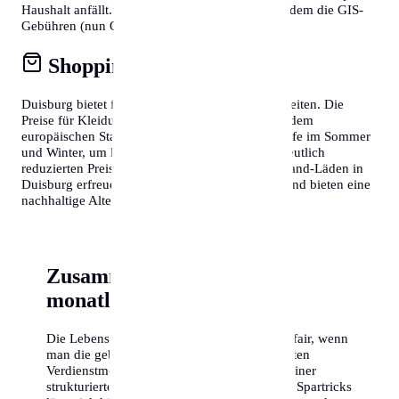
Haushalt anfällt. Wer in Österreich lebt, muss zudem die GIS-
Gebühren (nun ORF-Beitrag) berücksichtigen.
Shopping & Konsum
Duisburg bietet fantastische Shopping-Möglichkeiten. Die
Preise für Kleidung und Elektronik entsprechen dem
europäischen Standard. Nutze die Schlussverkäufe im Sommer
und Winter, um hochwertige Markenartikel zu deutlich
reduzierten Preisen zu erstehen. Auch Second-Hand-Läden in
Duisburg erfreuen sich wachsender Beliebtheit und bieten eine
nachhaltige Alternative zum Neukauf.
Zusammenfassung der
monatlichen Kosten
Die Lebenshaltungskosten in Duisburg sind fair, wenn
man die gebotene Lebensqualität und die guten
Verdienstmöglichkeiten berücksichtigt. Mit einer
strukturierten Planung und ein paar cleveren Spartricks