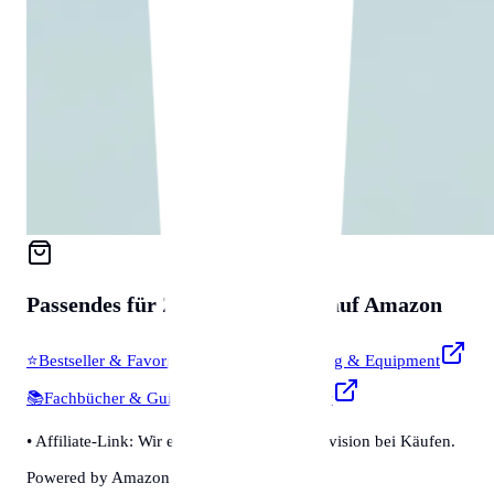
Passendes für
Zubehör & Tools
auf Amazon
⭐
Bestseller & Favoriten
🔧
Profi-Werkzeug & Equipment
📚
Fachbücher & Guides
💡
Smarte Helfer
• Affiliate-Link: Wir erhalten eine kleine Provision bei Käufen.
Powered by Amazon 🛒