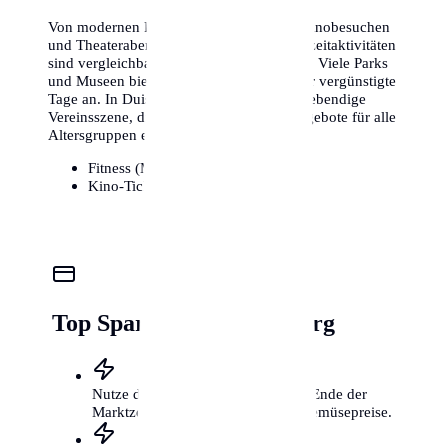
Von modernen Fitnessstudios bis hin zu Kinobesuchen
und Theaterabenden – die Kosten für Freizeitaktivitäten
sind vergleichbar mit anderen Metropolen. Viele Parks
und Museen bieten zudem kostenlose oder vergünstigte
Tage an. In Duisburg gibt es zudem eine lebendige
Vereinsszene, die kostengünstige Sportangebote für alle
Altersgruppen ermöglicht.
Fitness (Monat):
25€ - 85€
Kino-Ticket:
11€ - 16€
Top Spartipps für Duisburg
Nutze die Wochenmärkte kurz vor Ende der
Marktzeit für günstige Obst- und Gemüsepreise.