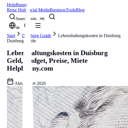
Help
Bunny
Reise Hub
Social Media
Business
Tools
Blog
Search tools...
⌘
K
de
Start
Duisburg Guide
Lebenshaltungskosten in Duisburg
Duisburg Guide
Lebenshaltungskosten in Duisburg
Geld, Budget, Preise, Miete
Helpbunny.com
Aktualisiert
2026