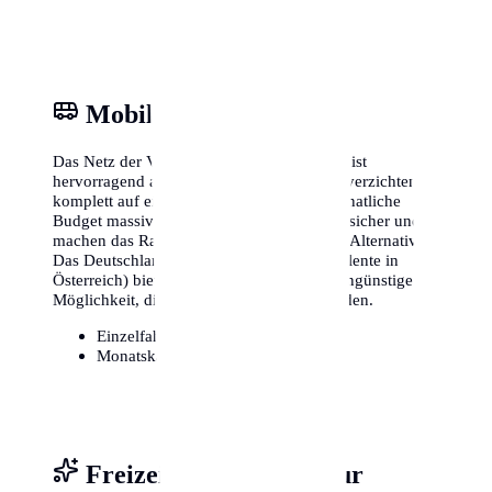
Mobilität & ÖPNV
Das Netz der Verkehrsbetriebe in Duisburg ist
hervorragend ausgebaut. Viele Einwohner verzichten
komplett auf ein eigenes Auto, was das monatliche
Budget massiv entlastet. Fahrradwege sind sicher und
machen das Radfahren zu einer attraktiven Alternative.
Das Deutschlandticket (oder lokale Äquivalente in
Österreich) bietet zudem eine extrem kostengünstige
Möglichkeit, die gesamte Region zu erkunden.
Einzelfahrschein:
ca. 3,20€
Monatskarte / Abo:
ca. 49€ - 90€
Freizeit, Sport & Kultur