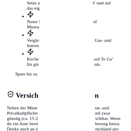
Setze auf das Fahrrad und den ÖPNV statt auf
das eigene Auto.
Nutze kostenfreie Kulturangebote und
Museumstage.
Vergleiche regelmäßig deine Strom-, Gas- und
Internetverträge.
Koche öfter selbst und nutze 'Too Good To Go'
für günstige Mahlzeiten aus Restaurants.
Spare bis zu 300€ mtl.
Versicherungen & Abgaben
Neben der Miete solltest du Kosten für die Hausrat- und
Privathaftpflichtversicherung einplanen. Diese sind zwar
günstig (ca. 15-20€/Monat), aber absolut unverzichtbar. Wenn
du ein Auto besitzt, kommen Steuern und Versicherung hinzu.
Denke auch an den Rundfunkbeitrag, der in Deutschland pro