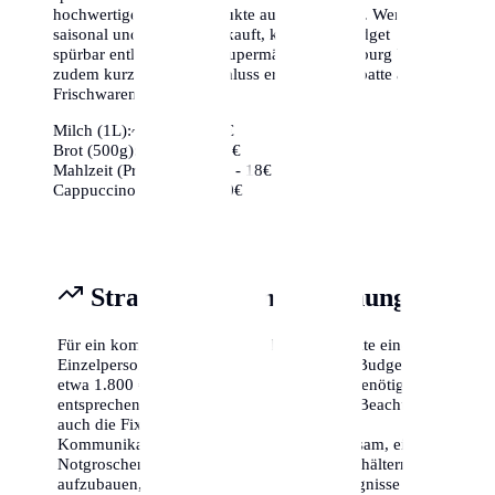
hochwertige frische Produkte aus der Region. Wer
saisonal und regional einkauft, kann sein Budget
spürbar entlasten. Viele Supermärkte in Duisburg bieten
zudem kurz vor Ladenschluss erhebliche Rabatte auf
Frischwaren an.
Milch (1L):
~1,10€ - 1,40€
Brot (500g):
~2,50€ - 4,00€
Mahlzeit (Preiswert):
~12€ - 18€
Cappuccino:
~3,50€ - 5,00€
Strategische Finanzplanung
Für ein komfortables Leben in Duisburg sollte eine
Einzelperson mit einem monatlichen Netto-Budget von
etwa 1.800 € bis 2.500 € planen. Familien benötigen
entsprechend mehr (ca. 3.500 € - 5.000 €). Beachte
auch die Fixkosten für Versicherungen und
Kommunikation (Internet/Handy). Es ist ratsam, einen
Notgroschen von mindestens drei Monatsgehältern
aufzubauen, um für unvorhergesehene Ereignisse