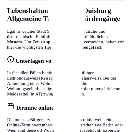
Lebenshaltungskosten in Duisburg
Allgemeine Tipps für Behördengänge
Egal in welcher Stadt Sie sich befinden, deutsche und
österreichische Behördenprozesse folgen oft ähnlichen
Mustern. Um Zeit zu sparen und Frust zu vermeiden, haben wir
hier die wichtigsten Tipps für Sie zusammengefasst:
Unterlagen vorbereiten
In fast allen Fällen benötigen Sie einen gültigen
Lichtbildausweis (Reisepass oder Personalausweis). Bei der
Anmeldung eines Wohnsitzes ist zudem die
Wohnungsgeberbestätigung (in DE) bzw. der unterschriebene
Meldezettel (in AT) zwingend erforderlich.
Termine online buchen
Die meisten Bürgerservice-Stellen bieten mittlerweile eine
Online-Terminvereinbarung an. In Großstädten wie Berlin oder
Wien sind diese oft Wochen im Voraus ausgebucht. Experten-