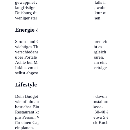
gewappnet zu sein. Die Inflation sollte ebenfalls in die
langfristige Kalkulation einbezogen werden, wobei
Duisburg durch seine stabile Wirtschaftsstruktur oft
weniger stark betroffen ist als andere Regionen.
Energie & Nebenkosten
Strom- und Gaspreise sind in den letzten Jahren ein
wichtiges Thema geworden. In Duisburg gibt es
verschiedene Anbieter, ein regelmäßiger Vergleich
über Portale kann hunderte Euro pro Jahr sparen.
Achte bei Mietverträgen darauf, ob es sich um eine
Inklusivmiete handelt oder ob alle Energieverträge
selbst abgeschlossen werden müssen.
Lifestyle-Optionen
Dein Budget in Duisburg hängt maßgeblich davon ab,
wie oft du auswärts isst oder kulturelle Veranstaltungen
besuchst. Ein Abendessen in einem Mittelklasse-
Restaurant kostet inklusive Getränken etwa 30-40 €
pro Person. Wer gerne in Cafés geht, sollte etwa 5 €
für einen Cappuccino und 6-8 € für ein Stück Kuchen
einplanen.