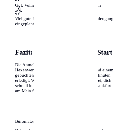
Ggf. Vollmachten für Familienmitglieder dabei?
Viel gute Laune und etwas Zeit für den Behördengang
eingeplant?
Fazit: Ein unkomplizierter Start
Die Anmeldung in Frankfurt am Main ist kein
Hexenwerk. Mit der richtigen Vorbereitung und einem
gebuchten Termin ist die Sache in 15 bis 20 Minuten
erledigt. Wir hoffen, dieser Guide hilft dir dabei, dich
schnell in deiner neuen Heimat einzuleben. Frankfurt
am Main freut sich auf dich!
Büromaterial & Ordner für Ihre Dokumente