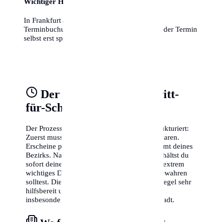
Wichtiger Hinweis
In Frankfurt am Main zählt das Datum der
Terminbuchung als fristwahrend, auch wenn der Termin
selbst erst später stattfindet!
Der Behördengang Schritt-
für-Schritt
Der Prozess ist in Frankfurt am Main gut strukturiert:
Zuerst musst du online einen Termin vereinbaren.
Erscheine pünktlich zum Termin im Bürgeramt deines
Bezirks. Nach Vorlage deiner Dokumente erhältst du
sofort deine Meldebestätigung. Diese ist ein extrem
wichtiges Dokument, das du sorgfältig aufbewahren
solltest. Die Mitarbeiter vor Ort sind in der Regel sehr
hilfsbereit und sprechen oft auch Englisch,
insbesondere in den zentralen Ämtern der Stadt.