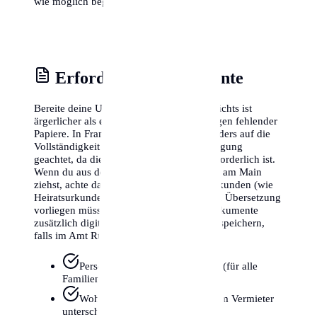
wie möglich beginnen.
Erforderliche Dokumente
Bereite deine Unterlagen sorgfältig vor. Nichts ist
ärgerlicher als ein abgelehnter Termin wegen fehlender
Papiere. In Frankfurt am Main wird besonders auf die
Vollständigkeit der Wohnungsgeberbestätigung
geachtet, da diese gesetzlich zwingend erforderlich ist.
Wenn du aus dem Ausland nach Frankfurt am Main
ziehst, achte darauf, dass ausländische Urkunden (wie
Heiratsurkunden) oft in einer beglaubigten Übersetzung
vorliegen müssen. Wir empfehlen, alle Dokumente
zusätzlich digital auf dem Smartphone zu speichern,
falls im Amt Rückfragen entstehen.
Personalausweis oder Reisepass (für alle
Familienmitglieder)
Wohnungsgeberbestätigung (vom Vermieter
unterschrieben)