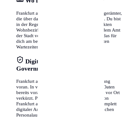
Wo finde ich das Bürgeramt?
Frankfurt am Main verfügt über mehrere Bürgerämter,
die über das gesamte Stadtgebiet verteilt sind. Du bist
in der Regel nicht an das Amt in deinem direkten
Wohnbezirk gebunden, sondern kannst in jedem Amt
der Stadt vorstellig werden. Wähle das Amt, das für
dich am besten erreichbar ist oder die kürzesten
Wartezeiten bietet.
Digitale Verwaltung & E-
Government
Frankfurt am Main treibt die digitale Verwaltung
voran. In vielen Fällen kannst du bestimmte Daten
bereits vorab online übermitteln, was die Zeit vor Ort
verkürzt. Prüfe auf der offiziellen Webseite von
Frankfurt am Main, ob für dich bereits ein komplett
digitaler Anmeldeprozess (mit dem elektronischen
Personalausweis) verfügbar ist.