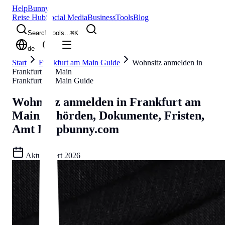
Help
Bunny
Reise Hub
Social Media
Business
Tools
Blog
Search tools...
⌘
K
de
Start
Frankfurt am Main Guide
Wohnsitz anmelden in
Frankfurt am Main
Frankfurt am Main Guide
Wohnsitz anmelden in Frankfurt am
Main
Behörden, Dokumente, Fristen,
Amt
Helpbunny.com
Aktualisiert
2026