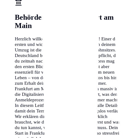
Behörden-Check Frankfurt am
Main
Herzlich willkommen in Frankfurt am Main! Einer der
ersten und wichtigsten Behördengänge nach deinem
Umzug ist die Anmeldung deines neuen Wohnsitzes. In
Deutschland besteht eine gesetzliche Meldepflicht, der
du zeitnah nachkommen musst. Dieser Prozess mag auf
den ersten Blick bürokratisch erscheinen, ist aber
essenziell für viele weitere Schritte in deinem neuen
Leben – von der Eröffnung eines Bankkontos bis hin
zum Erhalt deiner Steueridentifikationsnummer.
Frankfurt am Main hat in den letzten Jahren massiv in
die Digitalisierung der Verwaltung investiert, was den
Anmeldeprozess für dich deutlich angenehmer macht.
In diesem Leitfaden führen wir dich durch alle Details,
damit dein Termin beim Bürgeramt reibungslos verläuft.
Wir erklären dir, welche Dokumente du wirklich
brauchst, wie du die besten Termine ergatterst und was
du tun kannst, wenn es mal schnell gehen muss. Dein
Start in Frankfurt am Main soll schließlich so stressfrei