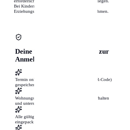
erforderlichen Ausweise und Vollmachten vorliegen.
Bei Kindern unter 16 Jahren müssen die
Erziehungsberechtigten die Anmeldung vornehmen.
Deine ultimative Checkliste zur
Anmeldung
Termin online vereinbart und Bestätigung (QR-Code)
gespeichert?
Wohnungsgeberbestätigung vom Vermieter erhalten
und unterschrieben?
Alle gültigen Ausweisdokumente im Original
eingepackt?