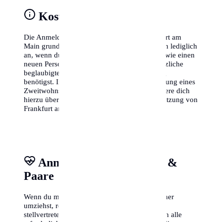
Kosten & Gebühren
Die Anmeldung des Wohnsitzes ist in Frankfurt am
Main grundsätzlich kostenlos. Gebühren fallen lediglich
an, wenn du gleichzeitig andere Dokumente (wie einen
neuen Personalausweis) beantragst oder zusätzliche
beglaubigte Abschriften der Meldebestätigung
benötigst. In einigen Fällen kann für die Meldung eines
Zweitwohnsitzes eine Steuer anfallen, informiere dich
hierzu über die lokale Zweitwohnsitzsteuer-Satzung von
Frankfurt am Main.
Anmeldung für Familien &
Paare
Wenn du mit deiner Familie oder deinem Partner
umziehst, reicht es oft aus, wenn eine Person
stellvertretend für alle im Amt erscheint, sofern alle