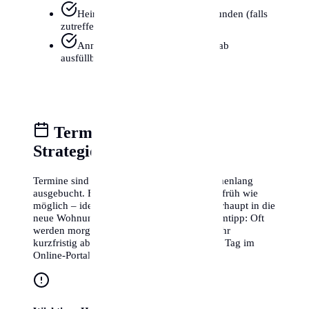
Heiratsurkunde oder Geburtsurkunden (falls
zutreffend)
Anmeldeformular (oft online vorab
ausfüllbar)
Terminvereinbarung &
Strategie
Termine sind in Frankfurt am Main oft wochenlang
ausgebucht. Buche deinen Termin daher so früh wie
möglich – idealerweise schon bevor du überhaupt in die
neue Wohnung einziehst. Ein kleiner Geheimtipp: Oft
werden morgens zwischen 7:30 und 8:30 Uhr
kurzfristig abgesagte Termine für denselben Tag im
Online-Portal freigeschaltet.