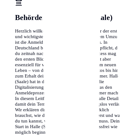
Behörden-Check Halle (Saale)
Herzlich willkommen in Halle (Saale)! Einer der ersten
und wichtigsten Behördengänge nach deinem Umzug
ist die Anmeldung deines neuen Wohnsitzes. In
Deutschland besteht eine gesetzliche Meldepflicht, der
du zeitnah nachkommen musst. Dieser Prozess mag auf
den ersten Blick bürokratisch erscheinen, ist aber
essenziell für viele weitere Schritte in deinem neuen
Leben – von der Eröffnung eines Bankkontos bis hin
zum Erhalt deiner Steueridentifikationsnummer. Halle
(Saale) hat in den letzten Jahren massiv in die
Digitalisierung der Verwaltung investiert, was den
Anmeldeprozess für dich deutlich angenehmer macht.
In diesem Leitfaden führen wir dich durch alle Details,
damit dein Termin beim Bürgeramt reibungslos verläuft.
Wir erklären dir, welche Dokumente du wirklich
brauchst, wie du die besten Termine ergatterst und was
du tun kannst, wenn es mal schnell gehen muss. Dein
Start in Halle (Saale) soll schließlich so stressfrei wie
möglich beginnen.