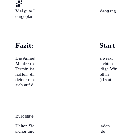
Viel gute Laune und etwas Zeit für den Behördengang
eingeplant?
Fazit: Ein unkomplizierter Start
Die Anmeldung in Halle (Saale) ist kein Hexenwerk.
Mit der richtigen Vorbereitung und einem gebuchten
Termin ist die Sache in 15 bis 20 Minuten erledigt. Wir
hoffen, dieser Guide hilft dir dabei, dich schnell in
deiner neuen Heimat einzuleben. Halle (Saale) freut
sich auf dich!
Büromaterial & Ordner für Ihre Dokumente
Halten Sie Ihre Meldebestätigungen und Urkunden
sicher und geordnet. Entdecken Sie hochwertige