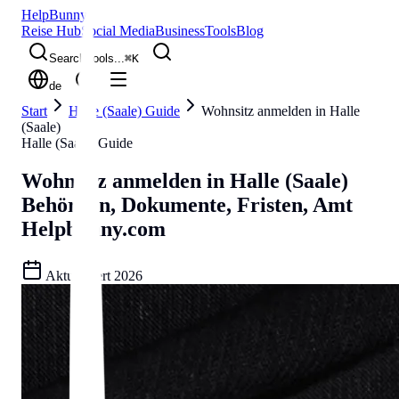
Help
Bunny
Reise Hub
Social Media
Business
Tools
Blog
Search tools...
⌘
K
de
Start
Halle (Saale) Guide
Wohnsitz anmelden in Halle
(Saale)
Halle (Saale) Guide
Wohnsitz anmelden in Halle (Saale)
Behörden, Dokumente, Fristen, Amt
Helpbunny.com
Aktualisiert
2026