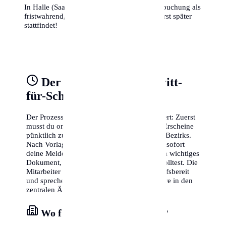
In Halle (Saale) zählt das Datum der Terminbuchung als
fristwahrend, auch wenn der Termin selbst erst später
stattfindet!
Der Behördengang Schritt-
für-Schritt
Der Prozess ist in Halle (Saale) gut strukturiert: Zuerst
musst du online einen Termin vereinbaren. Erscheine
pünktlich zum Termin im Bürgeramt deines Bezirks.
Nach Vorlage deiner Dokumente erhältst du sofort
deine Meldebestätigung. Diese ist ein extrem wichtiges
Dokument, das du sorgfältig aufbewahren solltest. Die
Mitarbeiter vor Ort sind in der Regel sehr hilfsbereit
und sprechen oft auch Englisch, insbesondere in den
zentralen Ämtern der Stadt.
Wo finde ich das Bürgeramt?