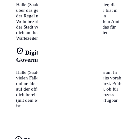
Halle (Saale) verfügt über mehrere Bürgerämter, die
über das gesamte Stadtgebiet verteilt sind. Du bist in
der Regel nicht an das Amt in deinem direkten
Wohnbezirk gebunden, sondern kannst in jedem Amt
der Stadt vorstellig werden. Wähle das Amt, das für
dich am besten erreichbar ist oder die kürzesten
Wartezeiten bietet.
Digitale Verwaltung & E-
Government
Halle (Saale) treibt die digitale Verwaltung voran. In
vielen Fällen kannst du bestimmte Daten bereits vorab
online übermitteln, was die Zeit vor Ort verkürzt. Prüfe
auf der offiziellen Webseite von Halle (Saale), ob für
dich bereits ein komplett digitaler Anmeldeprozess
(mit dem elektronischen Personalausweis) verfügbar
ist.