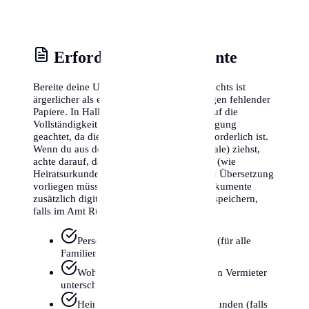
Erforderliche Dokumente
Bereite deine Unterlagen sorgfältig vor. Nichts ist
ärgerlicher als ein abgelehnter Termin wegen fehlender
Papiere. In Halle (Saale) wird besonders auf die
Vollständigkeit der Wohnungsgeberbestätigung
geachtet, da diese gesetzlich zwingend erforderlich ist.
Wenn du aus dem Ausland nach Halle (Saale) ziehst,
achte darauf, dass ausländische Urkunden (wie
Heiratsurkunden) oft in einer beglaubigten Übersetzung
vorliegen müssen. Wir empfehlen, alle Dokumente
zusätzlich digital auf dem Smartphone zu speichern,
falls im Amt Rückfragen entstehen.
Personalausweis oder Reisepass (für alle
Familienmitglieder)
Wohnungsgeberbestätigung (vom Vermieter
unterschrieben)
Heiratsurkunde oder Geburtsurkunden (falls