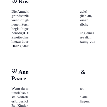
Kosten & Gebühren
Die Anmeldung des Wohnsitzes ist in Halle (Saale)
grundsätzlich kostenlos. Gebühren fallen lediglich an,
wenn du gleichzeitig andere Dokumente (wie einen
neuen Personalausweis) beantragst oder zusätzliche
beglaubigte Abschriften der Meldebestätigung
benötigst. In einigen Fällen kann für die Meldung eines
Zweitwohnsitzes eine Steuer anfallen, informiere dich
hierzu über die lokale Zweitwohnsitzsteuer-Satzung von
Halle (Saale).
Anmeldung für Familien &
Paare
Wenn du mit deiner Familie oder deinem Partner
umziehst, reicht es oft aus, wenn eine Person
stellvertretend für alle im Amt erscheint, sofern alle
erforderlichen Ausweise und Vollmachten vorliegen.
Bei Kindern unter 16 Jahren müssen die