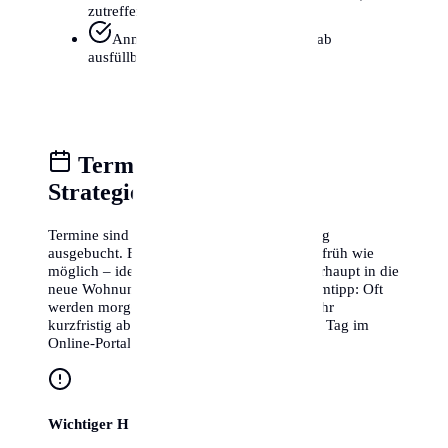
zutreffend)
Anmeldeformular (oft online vorab
ausfüllbar)
Terminvereinbarung &
Strategie
Termine sind in Halle (Saale) oft wochenlang
ausgebucht. Buche deinen Termin daher so früh wie
möglich – idealerweise schon bevor du überhaupt in die
neue Wohnung einziehst. Ein kleiner Geheimtipp: Oft
werden morgens zwischen 7:30 und 8:30 Uhr
kurzfristig abgesagte Termine für denselben Tag im
Online-Portal freigeschaltet.
Wichtiger Hinweis