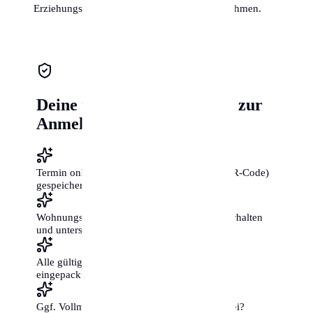
Erziehungsberechtigten die Anmeldung vornehmen.
Deine ultimative Checkliste zur
Anmeldung
Termin online vereinbart und Bestätigung (QR-Code)
gespeichert?
Wohnungsgeberbestätigung vom Vermieter erhalten
und unterschrieben?
Alle gültigen Ausweisdokumente im Original
eingepackt?
Ggf. Vollmachten für Familienmitglieder dabei?