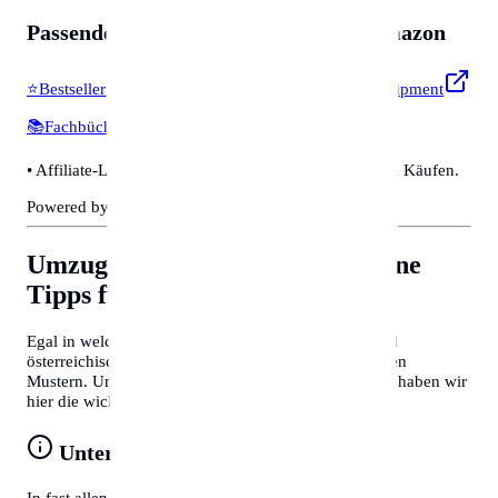
Passendes für
Zubehör & Tools
auf Amazon
⭐
Bestseller & Favoriten
🔧
Profi-Werkzeug & Equipment
📚
Fachbücher & Guides
💡
Smarte Helfer
• Affiliate-Link: Wir erhalten eine kleine Provision bei Käufen.
Powered by Amazon 🛒
Umzug nach Hamburg
Allgemeine
Tipps für Behördengänge
Egal in welcher Stadt Sie sich befinden, deutsche und
österreichische Behördenprozesse folgen oft ähnlichen
Mustern. Um Zeit zu sparen und Frust zu vermeiden, haben wir
hier die wichtigsten Tipps für Sie zusammengefasst:
Unterlagen vorbereiten
In fast allen Fällen benötigen Sie einen gültigen