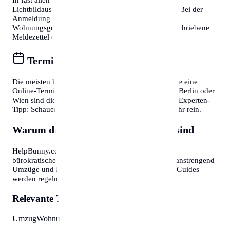
Lichtbildausweis (Reisepass oder Personalausweis). Bei der
Anmeldung eines Wohnsitzes ist zudem die
Wohnungsgeberbestätigung (in DE) bzw. der unterschriebene
Meldezettel (in AT) zwingend erforderlich.
Termine online buchen
Die meisten Bürgerservice-Stellen bieten mittlerweile eine
Online-Terminvereinbarung an. In Großstädten wie Berlin oder
Wien sind diese oft Wochen im Voraus ausgebucht. Experten-
Tipp: Schauen Sie morgens gegen 7:30 oder 8:00 Uhr rein.
Warum diese Informationen wichtig sind
HelpBunny.com hat es sich zur Aufgabe gemacht,
bürokratische Hürden abzubauen. Wir wissen, wie anstrengend
Umzüge und Behördengänge sein können. Unsere Guides
werden regelmäßig aktualisiert.
Relevante Themen:
Umzug
Wohnung
Organisation
Checkliste