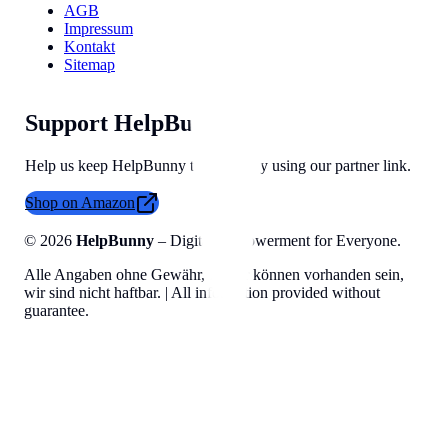
AGB
Impressum
Kontakt
Sitemap
Support HelpBunny
Help us keep HelpBunny tools free by using our partner link.
Shop on Amazon
©
2026
HelpBunny
– Digital Empowerment for Everyone.
Alle Angaben ohne Gewähr, Fehler können vorhanden sein,
wir sind nicht haftbar. | All information provided without
guarantee.