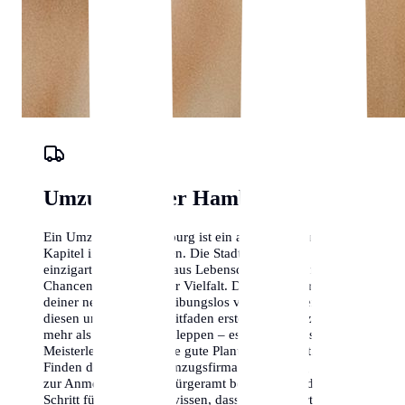
Umzugs-Planer Hamburg
Ein Umzug nach Hamburg ist ein aufregendes neues
Kapitel in deinem Leben. Die Stadt bietet eine
einzigartige Mischung aus Lebensqualität, beruflichen
Chancen und kultureller Vielfalt. Damit der Start in
deiner neuen Heimat reibungslos verläuft, haben wir
diesen umfassenden Leitfaden erstellt. Ein Umzug ist
mehr als nur Kisten schleppen – es ist eine logistische
Meisterleistung, die eine gute Planung erfordert. Vom
Finden der richtigen Umzugsfirma in Hamburg bis hin
zur Anmeldung beim Bürgeramt begleiten wir dich
Schritt für Schritt. Wir wissen, dass ein Wohnortwechsel