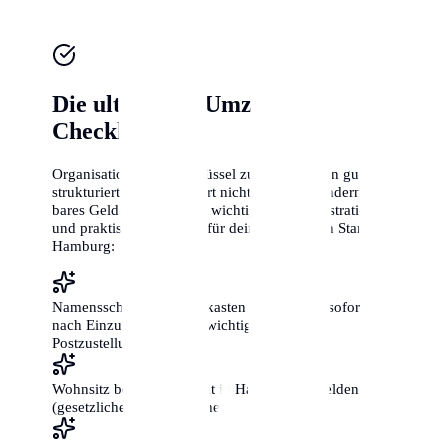
Die ultimative Umzugs-
Checkliste
Organisation ist der Schlüssel zum Erfolg. Ein gut
strukturierter Umzug spart nicht nur Zeit, sondern auch
bares Geld. Hier sind die wichtigsten administrativen
und praktischen Schritte für deinen perfekten Start in
Hamburg:
Namensschilder an Briefkasten und Klingel sofort
nach Einzug anbringen (wichtig für die
Postzustellung!)
Wohnsitz beim Bürgeramt in Hamburg anmelden
(gesetzliche Frist: 2 Wochen)