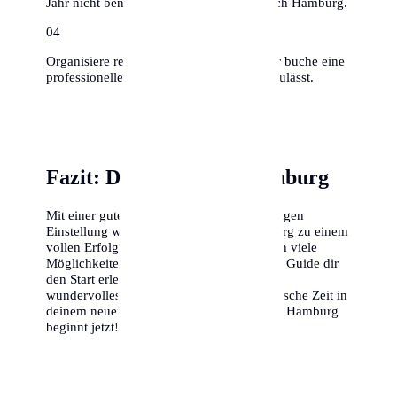
Jahr nicht benutzt hast, muss nicht mit nach Hamburg.
0
4
Organisiere rechtzeitig Umzugshelfer oder buche eine
professionelle Firma, falls das Budget es zulässt.
Fazit: Dein Erfolg in Hamburg
Mit einer guten Vorbereitung und der richtigen
Einstellung wird dein Umzug nach Hamburg zu einem
vollen Erfolg. Die Stadt bietet dir unendlich viele
Möglichkeiten, und wir hoffen, dass dieser Guide dir
den Start erleichtert. Wir wünschen dir ein
wundervolles Ankommen und eine fantastische Zeit in
deinem neuen Zuhause. Dein Abenteuer in Hamburg
beginnt jetzt!