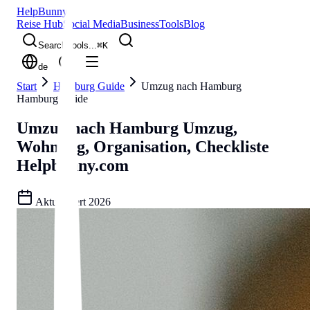
Help
Bunny
Reise Hub
Social Media
Business
Tools
Blog
Search tools...
⌘
K
de
Start
Hamburg Guide
Umzug nach Hamburg
Hamburg Guide
Umzug nach Hamburg
Umzug,
Wohnung, Organisation, Checkliste
Helpbunny.com
Aktualisiert
2026