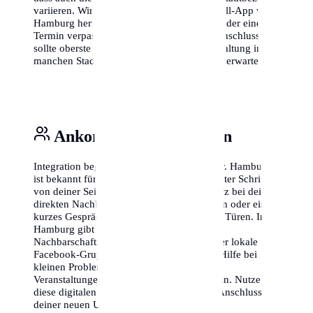
variieren. Wir empfehlen, die offizielle Abfall-App von
Hamburg herunterzuladen, damit du nie wieder einen
Termin verpasst. Auch das Thema Internetanschluss
sollte oberste Priorität haben, da die Freischaltung in
manchen Stadtteilen länger dauern kann als erwartet.
Ankommen & Vernetzen
Integration beginnt vor der eigenen Haustür. Hamburg
ist bekannt für seine offene Art, aber ein erster Schritt
von deiner Seite schadet nie. Stelle dich kurz bei deinen
direkten Nachbarn vor – ein kleines Lächeln oder ein
kurzes Gespräch im Treppenhaus öffnet oft Türen. In
Hamburg gibt es zudem zahlreiche
Nachbarschaftsportale wie 'nebenan.de' oder lokale
Facebook-Gruppen, in denen man schnell Hilfe bei
kleinen Problemen findet oder sich über
Veranstaltungen im Viertel austauschen kann. Nutze
diese digitalen Möglichkeiten, um schnell Anschluss in
deiner neuen Umgebung zu finden.