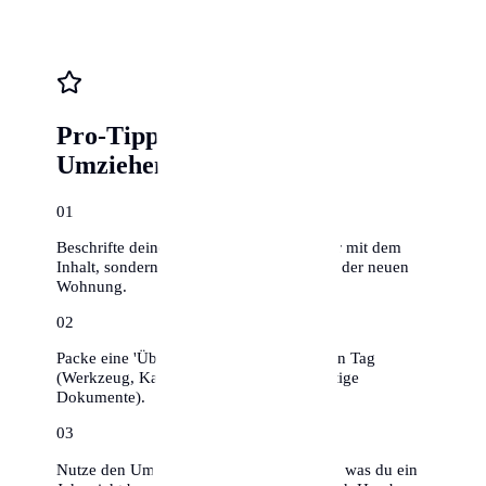
Pro-Tipps für stressfreies
Umziehen
0
1
Beschrifte deine Umzugskartons nicht nur mit dem
Inhalt, sondern auch mit dem Zielraum in der neuen
Wohnung.
0
2
Packe eine 'Überlebenskiste' für den ersten Tag
(Werkzeug, Kaffee, Toilettenpapier, wichtige
Dokumente).
0
3
Nutze den Umzug zum Ausmisten – alles, was du ein