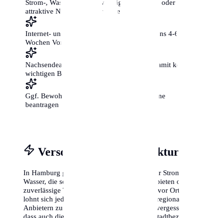
Strom-, Wasser- und Gasverträge ummelden oder
attraktive Neukunden-Tarife vergleichen
Internet- und Telefonanschluss mit mindestens 4-6
Wochen Vorlauf beantragen
Nachsendeauftrag bei der Post einrichten, damit keine
wichtigen Briefe verloren gehen
Ggf. Bewohnerparkausweis für die neue Zone
beantragen
Versorgung & Infrastruktur
In Hamburg gibt es oft regionale Anbieter für Strom und
Wasser, die sogenannten Stadtwerke. Diese bieten oft
zuverlässige Tarife und einen guten Service vor Ort. Es
lohnt sich jedoch immer, die Preise mit überregionalen
Anbietern zu vergleichen. Viele Neubürger vergessen,
dass auch die Müllabfuhr-Termine je nach Stadtbezirk