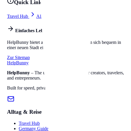
Quick Links
Travel Hub
All Tools
Einfaches Leben
HelpBunny bietet alles, was Sie brauchen, um sich bequem in
einer neuen Stadt einzuleben.
Zur Sitemap
Help
Bunny
HelpBunny
– The ultimate digital toolkit for creators, travelers,
and entrepreneurs.
Built for speed, privacy, and ease of use.
Alltag & Reise
Travel Hub
Germany Guide