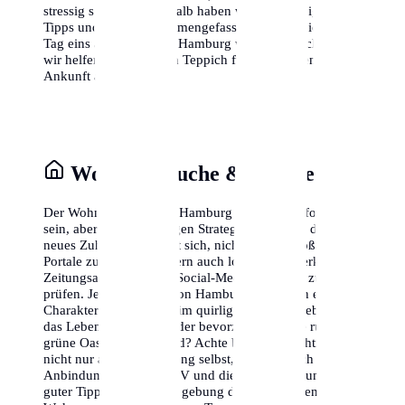
stressig sein kann, deshalb haben wir die wichtigsten
Tipps und Tricks zusammengefasst, damit du dich von
Tag eins an wohlfühlst. Hamburg wartet auf dich, und
wir helfen dir, den roten Teppich für deine eigene
Ankunft auszurollen.
Wohnungssuche & Stadtteile
Der Wohnungsmarkt in Hamburg kann herausfordernd
sein, aber mit der richtigen Strategie findest du dein
neues Zuhause. Es lohnt sich, nicht nur die großen
Portale zu nutzen, sondern auch lokale Netzwerke,
Zeitungsannoncen und Social-Media-Gruppen zu
prüfen. Jeder Stadtteil von Hamburg hat seinen eigenen
Charakter. Möchtest du im quirligen Zentrum leben, wo
das Leben nie schläft, oder bevorzugst du eine ruhige,
grüne Oase am Stadtrand? Achte bei der Besichtigung
nicht nur auf die Wohnung selbst, sondern auch auf die
Anbindung an den ÖPNV und die Nahversorgung. Ein
guter Tipp ist es, die Umgebung der potenziellen neuen