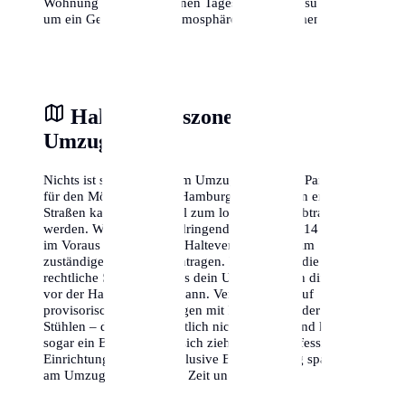
Wohnung zu verschiedenen Tageszeiten zu besuchen,
um ein Gefühl für die Atmosphäre zu bekommen.
Halteverbotszone am
Umzugstag
Nichts ist stressiger als am Umzugstag keinen Parkplatz
für den Möbelwagen in Hamburg zu finden. In engen
Straßen kann dies schnell zum logistischen Albtraum
werden. Wir empfehlen dringend, mindestens 14 Tage
im Voraus eine offizielle Halteverbotszone beim
zuständigen Amt zu beantragen. Dies gibt dir die
rechtliche Sicherheit, dass dein Umzugswagen direkt
vor der Haustür parken kann. Vertraue nicht auf
provisorische Absperrungen mit Flatterband oder
Stühlen – diese sind rechtlich nicht bindend und können
sogar ein Bußgeld nach sich ziehen. Eine professionelle
Einrichtung der Zone inklusive Beschilderung spart dir
am Umzugstag wertvolle Zeit und Nerven.