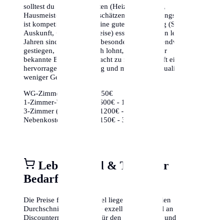
solltest du die Nebenkosten (Heizung, Wasser,
Hausmeister) nicht unterschätzen. Der Wohnungsmarkt
ist kompetitiv, daher ist eine gute Vorbereitung (Schufa-
Auskunft, Gehaltsnachweise) essenziell. In den letzten
Jahren sind die Preise insbesondere in den Trendvierteln
gestiegen, weshalb es sich lohnt, auch weniger
bekannte Bezirke in Betracht zu ziehen, die oft eine
hervorragende Anbindung und mehr Lebensqualität für
weniger Geld bieten.
WG-Zimmer:
ca. 350€ - 650€
1-Zimmer-Wohnung:
ca. 600€ - 1000€
3-Zimmer (Zentrum):
ca. 1200€ - 2000€
Nebenkosten (85m²):
ca. 150€ - 350€
Lebensmittel & Täglicher
Bedarf
Die Preise für Lebensmittel liegen im nationalen
Durchschnitt. Es gibt eine exzellente Auswahl an
Discountern (Aldi, Lidl) für den Grundbedarf und