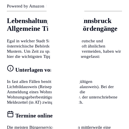
Powered by Amazon 🛒
Lebenshaltungskosten in Innsbruck
Allgemeine Tipps für Behördengänge
Egal in welcher Stadt Sie sich befinden, deutsche und
österreichische Behördenprozesse folgen oft ähnlichen
Mustern. Um Zeit zu sparen und Frust zu vermeiden, haben wir
hier die wichtigsten Tipps für Sie zusammengefasst:
Unterlagen vorbereiten
In fast allen Fällen benötigen Sie einen gültigen
Lichtbildausweis (Reisepass oder Personalausweis). Bei der
Anmeldung eines Wohnsitzes ist zudem die
Wohnungsgeberbestätigung (in DE) bzw. der unterschriebene
Meldezettel (in AT) zwingend erforderlich.
Termine online buchen
Die meisten Bürgerservice-Stellen bieten mittlerweile eine