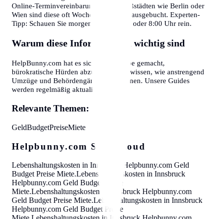
Online-Terminvereinbarung an. In Großstädten wie Berlin oder
Wien sind diese oft Wochen im Voraus ausgebucht. Experten-
Tipp: Schauen Sie morgens gegen 7:30 oder 8:00 Uhr rein.
Warum diese Informationen wichtig sind
HelpBunny.com hat es sich zur Aufgabe gemacht,
bürokratische Hürden abzubauen. Wir wissen, wie anstrengend
Umzüge und Behördengänge sein können. Unsere Guides
werden regelmäßig aktualisiert.
Relevante Themen:
Geld
Budget
Preise
Miete
Helpbunny.com SEO Cloud
Lebenshaltungskosten in Innsbruck
Helpbunny.com
Geld
Budget Preise Miete
.
Lebenshaltungskosten in Innsbruck
Helpbunny.com
Geld Budget Preise
Miete
.
Lebenshaltungskosten in Innsbruck
Helpbunny.com
Geld Budget Preise Miete
.
Lebenshaltungskosten in Innsbruck
Helpbunny.com
Geld Budget Preise
Miete
.
Lebenshaltungskosten in Innsbruck
Helpbunny.com