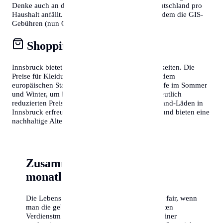
Denke auch an den Rundfunkbeitrag, der in Deutschland pro
Haushalt anfällt. Wer in Österreich lebt, muss zudem die GIS-
Gebühren (nun ORF-Beitrag) berücksichtigen.
Shopping & Konsum
Innsbruck bietet fantastische Shopping-Möglichkeiten. Die
Preise für Kleidung und Elektronik entsprechen dem
europäischen Standard. Nutze die Schlussverkäufe im Sommer
und Winter, um hochwertige Markenartikel zu deutlich
reduzierten Preisen zu erstehen. Auch Second-Hand-Läden in
Innsbruck erfreuen sich wachsender Beliebtheit und bieten eine
nachhaltige Alternative zum Neukauf.
Zusammenfassung der
monatlichen Kosten
Die Lebenshaltungskosten in Innsbruck sind fair, wenn
man die gebotene Lebensqualität und die guten
Verdienstmöglichkeiten berücksichtigt. Mit einer