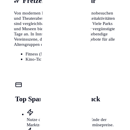
Freizeit, Sport & Kultur
Von modernen Fitnessstudios bis hin zu Kinobesuchen
und Theaterabenden – die Kosten für Freizeitaktivitäten
sind vergleichbar mit anderen Metropolen. Viele Parks
und Museen bieten zudem kostenlose oder vergünstigte
Tage an. In Innsbruck gibt es zudem eine lebendige
Vereinsszene, die kostengünstige Sportangebote für alle
Altersgruppen ermöglicht.
Fitness (Monat):
25€ - 85€
Kino-Ticket:
11€ - 16€
Top Spartipps für Innsbruck
Nutze die Wochenmärkte kurz vor Ende der
Marktzeit für günstige Obst- und Gemüsepreise.