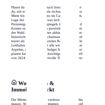
Planst du einen Umzug nach Innsbruck? Hier erfährst
du, mit welchen Kosten du rechnen musst – von der
Miete bis zum Cappuccino im Café. Die wirtschaftliche
Lage der Stadt ist stabil, was sich in moderaten
Preissteigerungen widerspiegelt. Denke daran, dass die
Kosten stark von deinem persönlichen Lebensstil und
der Wahl deines Wohnortes abhängen. Ein Leben im
historischen Zentrum ist charmant, aber oft deutlich
teurer als in den aufstrebenden Randbezirken. In diesem
Leitfaden analysieren wir alle wichtigen finanziellen
Aspekte, damit du dein Budget für Innsbruck präzise
planen kannst. Wir berücksichtigen dabei aktuelle Daten
von 2024 und geben wertvolle Tipps zum Sparen.
Wohnkosten &
Immobilienmarkt
Die Mieten in Innsbruck variieren je nach Stadtteil
massiv. Während die Kaltmieten oft moderat wirken,