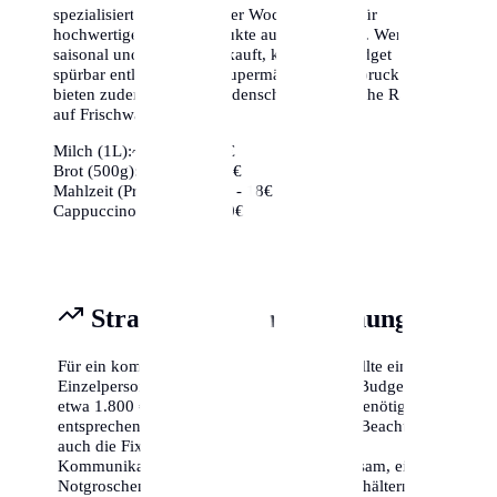
spezialisierte Bioläden oder Wochenmärkte für
hochwertige frische Produkte aus der Region. Wer
saisonal und regional einkauft, kann sein Budget
spürbar entlasten. Viele Supermärkte in Innsbruck
bieten zudem kurz vor Ladenschluss erhebliche Rabatte
auf Frischwaren an.
Milch (1L):
~1,10€ - 1,40€
Brot (500g):
~2,50€ - 4,00€
Mahlzeit (Preiswert):
~12€ - 18€
Cappuccino:
~3,50€ - 5,00€
Strategische Finanzplanung
Für ein komfortables Leben in Innsbruck sollte eine
Einzelperson mit einem monatlichen Netto-Budget von
etwa 1.800 € bis 2.500 € planen. Familien benötigen
entsprechend mehr (ca. 3.500 € - 5.000 €). Beachte
auch die Fixkosten für Versicherungen und
Kommunikation (Internet/Handy). Es ist ratsam, einen
Notgroschen von mindestens drei Monatsgehältern