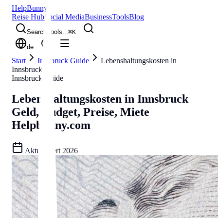
Help
Bunny
Reise Hub
Social Media
Business
Tools
Blog
Search tools...
⌘
K
de
Start
Innsbruck Guide
Lebenshaltungskosten in
Innsbruck
Innsbruck Guide
Lebenshaltungskosten in Innsbruck
Geld, Budget, Preise, Miete
Helpbunny.com
Aktualisiert
2026