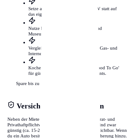
Setze auf das Fahrrad und den ÖPNV statt auf
das eigene Auto.
Nutze kostenfreie Kulturangebote und
Museumstage.
Vergleiche regelmäßig deine Strom-, Gas- und
Internetverträge.
Koche öfter selbst und nutze 'Too Good To Go'
für günstige Mahlzeiten aus Restaurants.
Spare bis zu 300€ mtl.
Versicherungen & Abgaben
Neben der Miete solltest du Kosten für die Hausrat- und
Privathaftpflichtversicherung einplanen. Diese sind zwar
günstig (ca. 15-20€/Monat), aber absolut unverzichtbar. Wenn
du ein Auto besitzt, kommen Steuern und Versicherung hinzu.