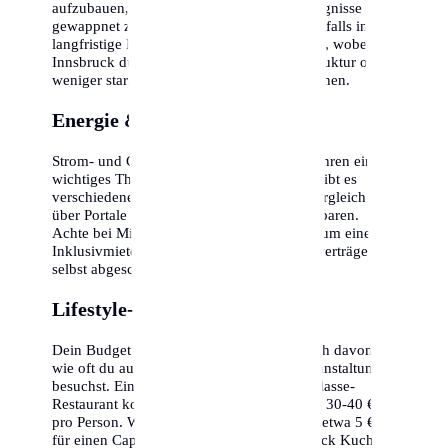
aufzubauen, um für unvorhergesehene Ereignisse
gewappnet zu sein. Die Inflation sollte ebenfalls in die
langfristige Kalkulation einbezogen werden, wobei
Innsbruck durch seine stabile Wirtschaftsstruktur oft
weniger stark betroffen ist als andere Regionen.
Energie & Nebenkosten
Strom- und Gaspreise sind in den letzten Jahren ein
wichtiges Thema geworden. In Innsbruck gibt es
verschiedene Anbieter, ein regelmäßiger Vergleich
über Portale kann hunderte Euro pro Jahr sparen.
Achte bei Mietverträgen darauf, ob es sich um eine
Inklusivmiete handelt oder ob alle Energieverträge
selbst abgeschlossen werden müssen.
Lifestyle-Optionen
Dein Budget in Innsbruck hängt maßgeblich davon ab,
wie oft du auswärts isst oder kulturelle Veranstaltungen
besuchst. Ein Abendessen in einem Mittelklasse-
Restaurant kostet inklusive Getränken etwa 30-40 €
pro Person. Wer gerne in Cafés geht, sollte etwa 5 €
für einen Cappuccino und 6-8 € für ein Stück Kuchen