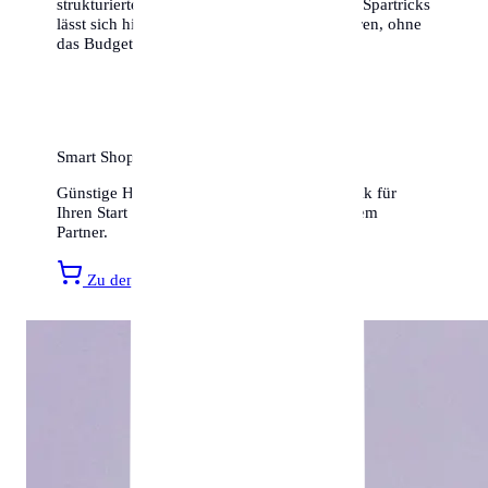
strukturierten Planung und ein paar cleveren Spartricks
lässt sich hier ein hervorragendes Leben führen, ohne
das Budget zu sprengen.
Smart Shopping für Ihr neues Zuhause
Günstige Haushaltsartikel, Möbel und Technik für
Ihren Start in Innsbruck finden Sie bei unserem
Partner.
Zu den Amazon Angeboten »