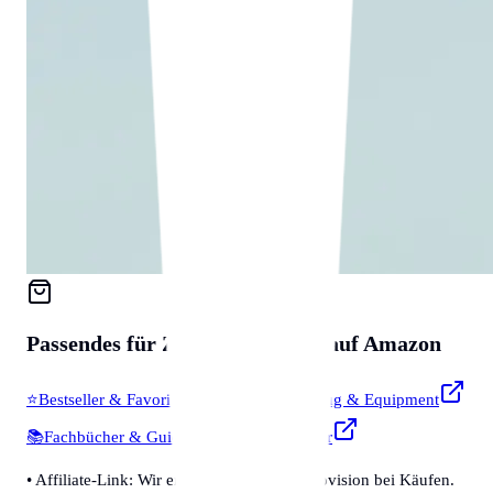
Passendes für
Zubehör & Tools
auf Amazon
⭐
Bestseller & Favoriten
🔧
Profi-Werkzeug & Equipment
📚
Fachbücher & Guides
💡
Smarte Helfer
• Affiliate-Link: Wir erhalten eine kleine Provision bei Käufen.