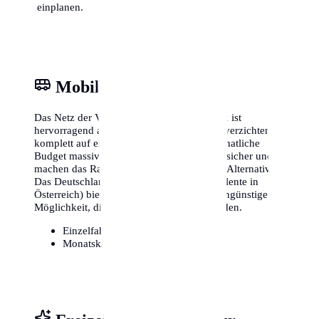
einplanen.
Mobilität & ÖPNV
Das Netz der Verkehrsbetriebe in Innsbruck ist
hervorragend ausgebaut. Viele Einwohner verzichten
komplett auf ein eigenes Auto, was das monatliche
Budget massiv entlastet. Fahrradwege sind sicher und
machen das Radfahren zu einer attraktiven Alternative.
Das Deutschlandticket (oder lokale Äquivalente in
Österreich) bietet zudem eine extrem kostengünstige
Möglichkeit, die gesamte Region zu erkunden.
Einzelfahrschein:
ca. 3,20€
Monatskarte / Abo:
ca. 49€ - 90€