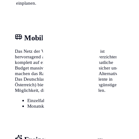
einplanen.
Mobilität & ÖPNV
Das Netz der Verkehrsbetriebe in Karlsruhe ist
hervorragend ausgebaut. Viele Einwohner verzichten
komplett auf ein eigenes Auto, was das monatliche
Budget massiv entlastet. Fahrradwege sind sicher und
machen das Radfahren zu einer attraktiven Alternative.
Das Deutschlandticket (oder lokale Äquivalente in
Österreich) bietet zudem eine extrem kostengünstige
Möglichkeit, die gesamte Region zu erkunden.
Einzelfahrschein:
ca. 3,20€
Monatskarte / Abo:
ca. 49€ - 90€