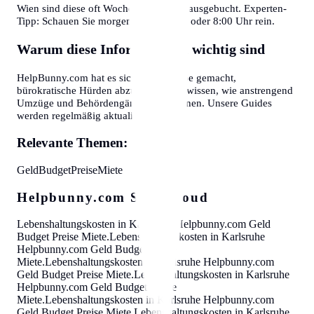
Wien sind diese oft Wochen im Voraus ausgebucht. Experten-
Tipp: Schauen Sie morgens gegen 7:30 oder 8:00 Uhr rein.
Warum diese Informationen wichtig sind
HelpBunny.com hat es sich zur Aufgabe gemacht,
bürokratische Hürden abzubauen. Wir wissen, wie anstrengend
Umzüge und Behördengänge sein können. Unsere Guides
werden regelmäßig aktualisiert.
Relevante Themen:
Geld
Budget
Preise
Miete
Helpbunny.com SEO Cloud
Lebenshaltungskosten in Karlsruhe
Helpbunny.com
Geld
Budget Preise Miete
.
Lebenshaltungskosten in Karlsruhe
Helpbunny.com
Geld Budget Preise
Miete
.
Lebenshaltungskosten in Karlsruhe
Helpbunny.com
Geld Budget Preise Miete
.
Lebenshaltungskosten in Karlsruhe
Helpbunny.com
Geld Budget Preise
Miete
.
Lebenshaltungskosten in Karlsruhe
Helpbunny.com
Geld Budget Preise Miete
.
Lebenshaltungskosten in Karlsruhe