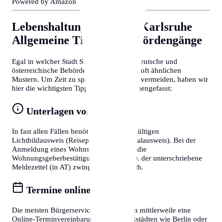
Powered by Amazon 🛒
Lebenshaltungskosten in Karlsruhe
Allgemeine Tipps für Behördengänge
Egal in welcher Stadt Sie sich befinden, deutsche und
österreichische Behördenprozesse folgen oft ähnlichen
Mustern. Um Zeit zu sparen und Frust zu vermeiden, haben wir
hier die wichtigsten Tipps für Sie zusammengefasst:
Unterlagen vorbereiten
In fast allen Fällen benötigen Sie einen gültigen
Lichtbildausweis (Reisepass oder Personalausweis). Bei der
Anmeldung eines Wohnsitzes ist zudem die
Wohnungsgeberbestätigung (in DE) bzw. der unterschriebene
Meldezettel (in AT) zwingend erforderlich.
Termine online buchen
Die meisten Bürgerservice-Stellen bieten mittlerweile eine
Online-Terminvereinbarung an. In Großstädten wie Berlin oder