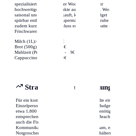
spezialisierte Bioläden oder Wochenmärkte für
hochwertige frische Produkte aus der Region. Wer
saisonal und regional einkauft, kann sein Budget
spürbar entlasten. Viele Supermärkte in Karlsruhe bieten
zudem kurz vor Ladenschluss erhebliche Rabatte auf
Frischwaren an.
Milch (1L):
~1,10€ - 1,40€
Brot (500g):
~2,50€ - 4,00€
Mahlzeit (Preiswert):
~12€ - 18€
Cappuccino:
~3,50€ - 5,00€
Strategische Finanzplanung
Für ein komfortables Leben in Karlsruhe sollte eine
Einzelperson mit einem monatlichen Netto-Budget von
etwa 1.800 € bis 2.500 € planen. Familien benötigen
entsprechend mehr (ca. 3.500 € - 5.000 €). Beachte
auch die Fixkosten für Versicherungen und
Kommunikation (Internet/Handy). Es ist ratsam, einen
Notgroschen von mindestens drei Monatsgehältern