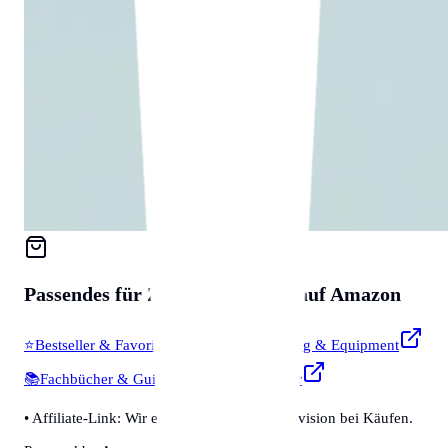
Passendes für
Zubehör & Tools
auf Amazon
⭐
Bestseller & Favoriten
🔧
Profi-Werkzeug & Equipment
📚
Fachbücher & Guides
💡
Smarte Helfer
• Affiliate-Link: Wir erhalten eine kleine Provision bei Käufen.