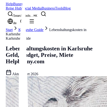
Help
Bunny
Reise Hub
Social Media
Business
Tools
Blog
Search tools...
⌘
K
de
Start
Karlsruhe Guide
Lebenshaltungskosten in
Karlsruhe
Karlsruhe Guide
Lebenshaltungskosten in Karlsruhe
Geld, Budget, Preise, Miete
Helpbunny.com
Aktualisiert
2026