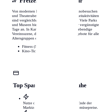
Freizeit, Sport & Kultur
Von modernen Fitnessstudios bis hin zu Kinobesuchen
und Theaterabenden – die Kosten für Freizeitaktivitäten
sind vergleichbar mit anderen Metropolen. Viele Parks
und Museen bieten zudem kostenlose oder vergünstigte
Tage an. In Karlsruhe gibt es zudem eine lebendige
Vereinsszene, die kostengünstige Sportangebote für alle
Altersgruppen ermöglicht.
Fitness (Monat):
25€ - 85€
Kino-Ticket:
11€ - 16€
Top Spartipps für Karlsruhe
Nutze die Wochenmärkte kurz vor Ende der
Marktzeit für günstige Obst- und Gemüsepreise.