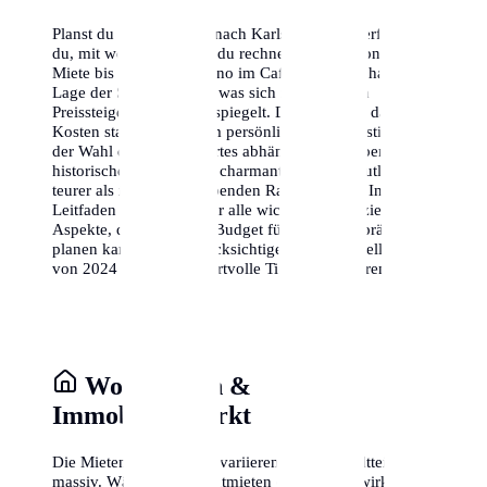
Planst du einen Umzug nach Karlsruhe? Hier erfährst
du, mit welchen Kosten du rechnen musst – von der
Miete bis zum Cappuccino im Café. Die wirtschaftliche
Lage der Stadt ist stabil, was sich in moderaten
Preissteigerungen widerspiegelt. Denke daran, dass die
Kosten stark von deinem persönlichen Lebensstil und
der Wahl deines Wohnortes abhängen. Ein Leben im
historischen Zentrum ist charmant, aber oft deutlich
teurer als in den aufstrebenden Randbezirken. In diesem
Leitfaden analysieren wir alle wichtigen finanziellen
Aspekte, damit du dein Budget für Karlsruhe präzise
planen kannst. Wir berücksichtigen dabei aktuelle Daten
von 2024 und geben wertvolle Tipps zum Sparen.
Wohnkosten &
Immobilienmarkt
Die Mieten in Karlsruhe variieren je nach Stadtteil
massiv. Während die Kaltmieten oft moderat wirken,