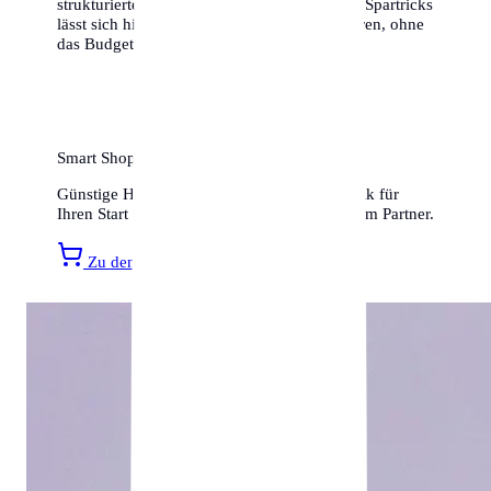
strukturierten Planung und ein paar cleveren Spartricks
lässt sich hier ein hervorragendes Leben führen, ohne
das Budget zu sprengen.
Smart Shopping für Ihr neues Zuhause
Günstige Haushaltsartikel, Möbel und Technik für
Ihren Start in Karlsruhe finden Sie bei unserem Partner.
Zu den Amazon Angeboten »