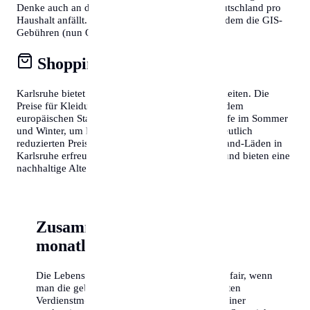
Denke auch an den Rundfunkbeitrag, der in Deutschland pro
Haushalt anfällt. Wer in Österreich lebt, muss zudem die GIS-
Gebühren (nun ORF-Beitrag) berücksichtigen.
Shopping & Konsum
Karlsruhe bietet fantastische Shopping-Möglichkeiten. Die
Preise für Kleidung und Elektronik entsprechen dem
europäischen Standard. Nutze die Schlussverkäufe im Sommer
und Winter, um hochwertige Markenartikel zu deutlich
reduzierten Preisen zu erstehen. Auch Second-Hand-Läden in
Karlsruhe erfreuen sich wachsender Beliebtheit und bieten eine
nachhaltige Alternative zum Neukauf.
Zusammenfassung der
monatlichen Kosten
Die Lebenshaltungskosten in Karlsruhe sind fair, wenn
man die gebotene Lebensqualität und die guten
Verdienstmöglichkeiten berücksichtigt. Mit einer