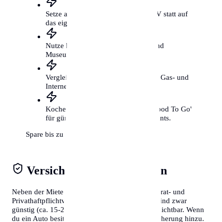
Setze auf das Fahrrad und den ÖPNV statt auf
das eigene Auto.
Nutze kostenfreie Kulturangebote und
Museumstage.
Vergleiche regelmäßig deine Strom-, Gas- und
Internetverträge.
Koche öfter selbst und nutze 'Too Good To Go'
für günstige Mahlzeiten aus Restaurants.
Spare bis zu 300€ mtl.
Versicherungen & Abgaben
Neben der Miete solltest du Kosten für die Hausrat- und
Privathaftpflichtversicherung einplanen. Diese sind zwar
günstig (ca. 15-20€/Monat), aber absolut unverzichtbar. Wenn
du ein Auto besitzt, kommen Steuern und Versicherung hinzu.