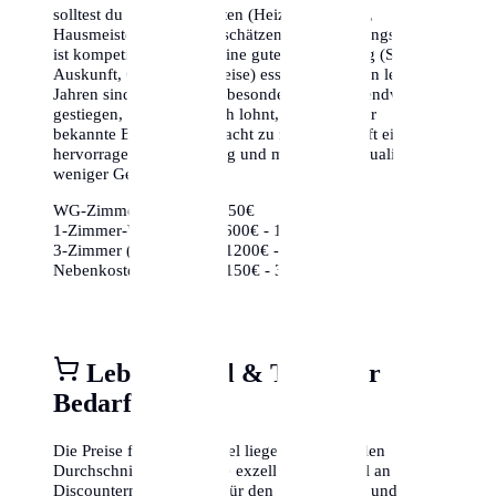
solltest du die Nebenkosten (Heizung, Wasser,
Hausmeister) nicht unterschätzen. Der Wohnungsmarkt
ist kompetitiv, daher ist eine gute Vorbereitung (Schufa-
Auskunft, Gehaltsnachweise) essenziell. In den letzten
Jahren sind die Preise insbesondere in den Trendvierteln
gestiegen, weshalb es sich lohnt, auch weniger
bekannte Bezirke in Betracht zu ziehen, die oft eine
hervorragende Anbindung und mehr Lebensqualität für
weniger Geld bieten.
WG-Zimmer:
ca. 350€ - 650€
1-Zimmer-Wohnung:
ca. 600€ - 1000€
3-Zimmer (Zentrum):
ca. 1200€ - 2000€
Nebenkosten (85m²):
ca. 150€ - 350€
Lebensmittel & Täglicher
Bedarf
Die Preise für Lebensmittel liegen im nationalen
Durchschnitt. Es gibt eine exzellente Auswahl an
Discountern (Aldi, Lidl) für den Grundbedarf und