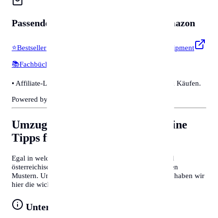
Passendes für
Zubehör & Tools
auf Amazon
⭐
Bestseller & Favoriten
🔧
Profi-Werkzeug & Equipment
📚
Fachbücher & Guides
💡
Smarte Helfer
• Affiliate-Link: Wir erhalten eine kleine Provision bei Käufen.
Powered by Amazon 🛒
Umzug nach Karlsruhe
Allgemeine
Tipps für Behördengänge
Egal in welcher Stadt Sie sich befinden, deutsche und
österreichische Behördenprozesse folgen oft ähnlichen
Mustern. Um Zeit zu sparen und Frust zu vermeiden, haben wir
hier die wichtigsten Tipps für Sie zusammengefasst:
Unterlagen vorbereiten