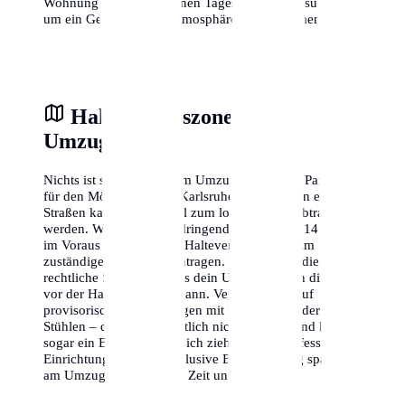
Wohnung zu verschiedenen Tageszeiten zu besuchen,
um ein Gefühl für die Atmosphäre zu bekommen.
Halteverbotszone am
Umzugstag
Nichts ist stressiger als am Umzugstag keinen Parkplatz
für den Möbelwagen in Karlsruhe zu finden. In engen
Straßen kann dies schnell zum logistischen Albtraum
werden. Wir empfehlen dringend, mindestens 14 Tage
im Voraus eine offizielle Halteverbotszone beim
zuständigen Amt zu beantragen. Dies gibt dir die
rechtliche Sicherheit, dass dein Umzugswagen direkt
vor der Haustür parken kann. Vertraue nicht auf
provisorische Absperrungen mit Flatterband oder
Stühlen – diese sind rechtlich nicht bindend und können
sogar ein Bußgeld nach sich ziehen. Eine professionelle
Einrichtung der Zone inklusive Beschilderung spart dir
am Umzugstag wertvolle Zeit und Nerven.