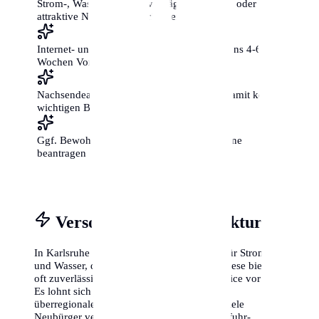
Strom-, Wasser- und Gasverträge ummelden oder
attraktive Neukunden-Tarife vergleichen
Internet- und Telefonanschluss mit mindestens 4-6
Wochen Vorlauf beantragen
Nachsendeauftrag bei der Post einrichten, damit keine
wichtigen Briefe verloren gehen
Ggf. Bewohnerparkausweis für die neue Zone
beantragen
Versorgung & Infrastruktur
In Karlsruhe gibt es oft regionale Anbieter für Strom
und Wasser, die sogenannten Stadtwerke. Diese bieten
oft zuverlässige Tarife und einen guten Service vor Ort.
Es lohnt sich jedoch immer, die Preise mit
überregionalen Anbietern zu vergleichen. Viele
Neubürger vergessen, dass auch die Müllabfuhr-