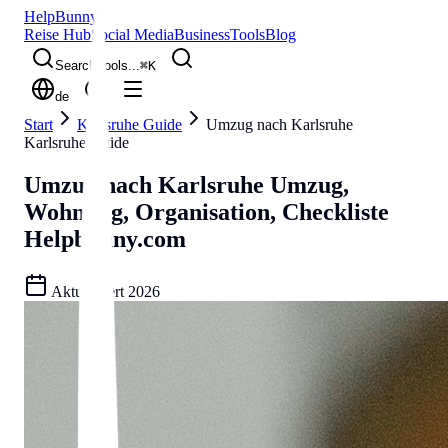
Help
Bunny
Reise Hub
Social Media
Business
Tools
Blog
Search tools...
⌘
K
de
Start
Karlsruhe Guide
Umzug nach Karlsruhe
Karlsruhe Guide
Umzug nach Karlsruhe
Umzug,
Wohnung, Organisation, Checkliste
Helpbunny.com
Aktualisiert
2026