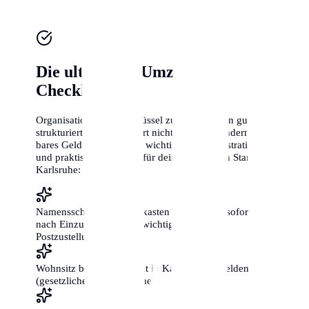
Die ultimative Umzugs-
Checkliste
Organisation ist der Schlüssel zum Erfolg. Ein gut
strukturierter Umzug spart nicht nur Zeit, sondern auch
bares Geld. Hier sind die wichtigsten administrativen
und praktischen Schritte für deinen perfekten Start in
Karlsruhe:
Namensschilder an Briefkasten und Klingel sofort
nach Einzug anbringen (wichtig für die
Postzustellung!)
Wohnsitz beim Bürgeramt in Karlsruhe anmelden
(gesetzliche Frist: 2 Wochen)