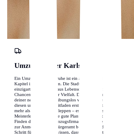
Umzugs-Planer Karlsruhe
Ein Umzug nach Karlsruhe ist ein aufregendes neues
Kapitel in deinem Leben. Die Stadt bietet eine
einzigartige Mischung aus Lebensqualität, beruflichen
Chancen und kultureller Vielfalt. Damit der Start in
deiner neuen Heimat reibungslos verläuft, haben wir
diesen umfassenden Leitfaden erstellt. Ein Umzug ist
mehr als nur Kisten schleppen – es ist eine logistische
Meisterleistung, die eine gute Planung erfordert. Vom
Finden der richtigen Umzugsfirma in Karlsruhe bis hin
zur Anmeldung beim Bürgeramt begleiten wir dich
Schritt für Schritt. Wir wissen, dass ein Wohnortwechsel