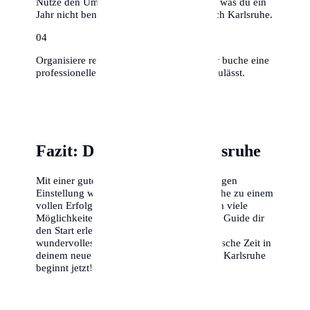
Nutze den Umzug zum Ausmisten – alles, was du ein
Jahr nicht benutzt hast, muss nicht mit nach Karlsruhe.
0
4
Organisiere rechtzeitig Umzugshelfer oder buche eine
professionelle Firma, falls das Budget es zulässt.
Fazit: Dein Erfolg in Karlsruhe
Mit einer guten Vorbereitung und der richtigen
Einstellung wird dein Umzug nach Karlsruhe zu einem
vollen Erfolg. Die Stadt bietet dir unendlich viele
Möglichkeiten, und wir hoffen, dass dieser Guide dir
den Start erleichtert. Wir wünschen dir ein
wundervolles Ankommen und eine fantastische Zeit in
deinem neuen Zuhause. Dein Abenteuer in Karlsruhe
beginnt jetzt!