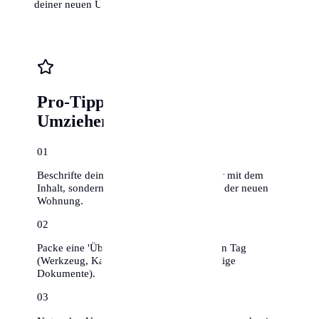
deiner neuen Umgebung zu finden.
Pro-Tipps für stressfreies
Umziehen
0
1
Beschrifte deine Umzugskartons nicht nur mit dem
Inhalt, sondern auch mit dem Zielraum in der neuen
Wohnung.
0
2
Packe eine 'Überlebenskiste' für den ersten Tag
(Werkzeug, Kaffee, Toilettenpapier, wichtige
Dokumente).
0
3