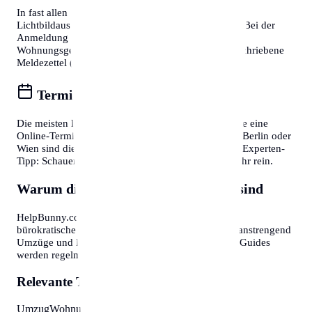
In fast allen Fällen benötigen Sie einen gültigen
Lichtbildausweis (Reisepass oder Personalausweis). Bei der
Anmeldung eines Wohnsitzes ist zudem die
Wohnungsgeberbestätigung (in DE) bzw. der unterschriebene
Meldezettel (in AT) zwingend erforderlich.
Termine online buchen
Die meisten Bürgerservice-Stellen bieten mittlerweile eine
Online-Terminvereinbarung an. In Großstädten wie Berlin oder
Wien sind diese oft Wochen im Voraus ausgebucht. Experten-
Tipp: Schauen Sie morgens gegen 7:30 oder 8:00 Uhr rein.
Warum diese Informationen wichtig sind
HelpBunny.com hat es sich zur Aufgabe gemacht,
bürokratische Hürden abzubauen. Wir wissen, wie anstrengend
Umzüge und Behördengänge sein können. Unsere Guides
werden regelmäßig aktualisiert.
Relevante Themen:
Umzug
Wohnung
Organisation
Checkliste