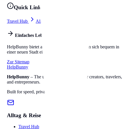
Quick Links
Travel Hub
All Tools
Einfaches Leben
HelpBunny bietet alles, was Sie brauchen, um sich bequem in
einer neuen Stadt einzuleben.
Zur Sitemap
Help
Bunny
HelpBunny
– The ultimate digital toolkit for creators, travelers,
and entrepreneurs.
Built for speed, privacy, and ease of use.
Alltag & Reise
Travel Hub