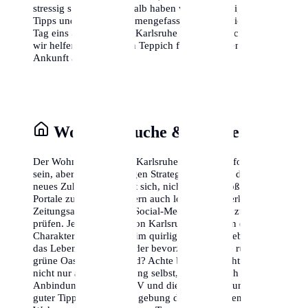
stressig sein kann, deshalb haben wir die wichtigsten
Tipps und Tricks zusammengefasst, damit du dich von
Tag eins an wohlfühlst. Karlsruhe wartet auf dich, und
wir helfen dir, den roten Teppich für deine eigene
Ankunft auszurollen.
Wohnungssuche & Stadtteile
Der Wohnungsmarkt in Karlsruhe kann herausfordernd
sein, aber mit der richtigen Strategie findest du dein
neues Zuhause. Es lohnt sich, nicht nur die großen
Portale zu nutzen, sondern auch lokale Netzwerke,
Zeitungsannoncen und Social-Media-Gruppen zu
prüfen. Jeder Stadtteil von Karlsruhe hat seinen eigenen
Charakter. Möchtest du im quirligen Zentrum leben, wo
das Leben nie schläft, oder bevorzugst du eine ruhige,
grüne Oase am Stadtrand? Achte bei der Besichtigung
nicht nur auf die Wohnung selbst, sondern auch auf die
Anbindung an den ÖPNV und die Nahversorgung. Ein
guter Tipp ist es, die Umgebung der potenziellen neuen