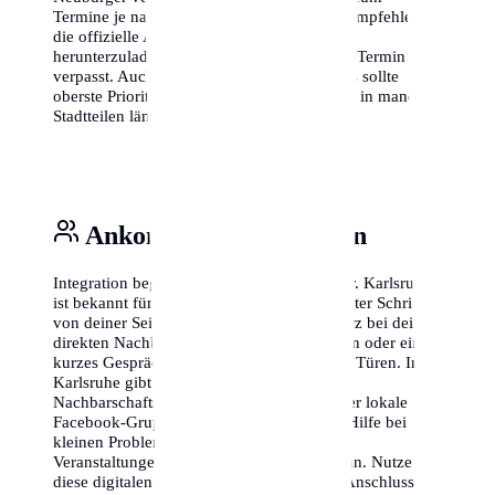
Termine je nach Stadtbezirk variieren. Wir empfehlen,
die offizielle Abfall-App von Karlsruhe
herunterzuladen, damit du nie wieder einen Termin
verpasst. Auch das Thema Internetanschluss sollte
oberste Priorität haben, da die Freischaltung in manchen
Stadtteilen länger dauern kann als erwartet.
Ankommen & Vernetzen
Integration beginnt vor der eigenen Haustür. Karlsruhe
ist bekannt für seine offene Art, aber ein erster Schritt
von deiner Seite schadet nie. Stelle dich kurz bei deinen
direkten Nachbarn vor – ein kleines Lächeln oder ein
kurzes Gespräch im Treppenhaus öffnet oft Türen. In
Karlsruhe gibt es zudem zahlreiche
Nachbarschaftsportale wie 'nebenan.de' oder lokale
Facebook-Gruppen, in denen man schnell Hilfe bei
kleinen Problemen findet oder sich über
Veranstaltungen im Viertel austauschen kann. Nutze
diese digitalen Möglichkeiten, um schnell Anschluss in