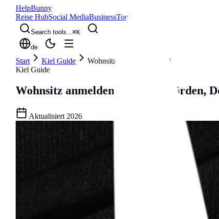
Help
Bunny
Reise Hub
Social Media
Business
Tools
Blog
Search tools...
⌘
K
de
Start
Kiel Guide
Wohnsitz anmelden in Kiel
Kiel Guide
Wohnsitz anmelden in Kiel
Behörden, D
Aktualisiert
2026