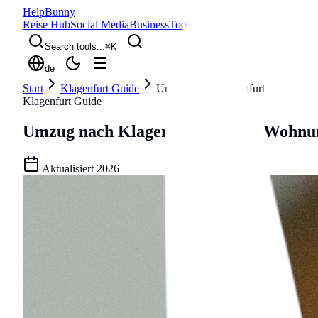
Help
Bunny
Reise Hub
Social Media
Business
Tools
Blog
Search tools...
⌘
K
de
Start
Klagenfurt Guide
Umzug nach Klagenfurt
Klagenfurt Guide
Umzug nach Klagenfurt
Umzug, Wohnung
Aktualisiert
2026