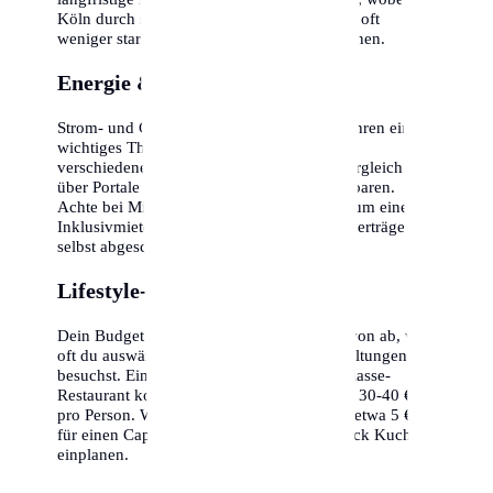
Köln durch seine stabile Wirtschaftsstruktur oft
weniger stark betroffen ist als andere Regionen.
Energie & Nebenkosten
Strom- und Gaspreise sind in den letzten Jahren ein
wichtiges Thema geworden. In Köln gibt es
verschiedene Anbieter, ein regelmäßiger Vergleich
über Portale kann hunderte Euro pro Jahr sparen.
Achte bei Mietverträgen darauf, ob es sich um eine
Inklusivmiete handelt oder ob alle Energieverträge
selbst abgeschlossen werden müssen.
Lifestyle-Optionen
Dein Budget in Köln hängt maßgeblich davon ab, wie
oft du auswärts isst oder kulturelle Veranstaltungen
besuchst. Ein Abendessen in einem Mittelklasse-
Restaurant kostet inklusive Getränken etwa 30-40 €
pro Person. Wer gerne in Cafés geht, sollte etwa 5 €
für einen Cappuccino und 6-8 € für ein Stück Kuchen
einplanen.