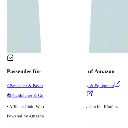
Passendes für
Zubehör & Tools
auf Amazon
⭐
Bestseller & Favoriten
🔧
Profi-Werkzeug & Equipment
📚
Fachbücher & Guides
💡
Smarte Helfer
• Affiliate-Link: Wir erhalten eine kleine Provision bei Käufen.
Powered by Amazon 🛒