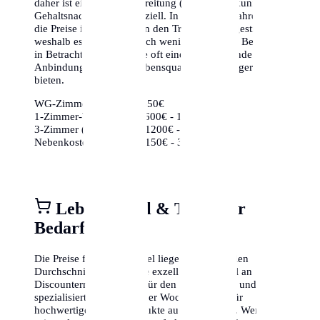
daher ist eine gute Vorbereitung (Schufa-Auskunft,
Gehaltsnachweise) essenziell. In den letzten Jahren sind
die Preise insbesondere in den Trendvierteln gestiegen,
weshalb es sich lohnt, auch weniger bekannte Bezirke
in Betracht zu ziehen, die oft eine hervorragende
Anbindung und mehr Lebensqualität für weniger Geld
bieten.
WG-Zimmer:
ca. 350€ - 650€
1-Zimmer-Wohnung:
ca. 600€ - 1000€
3-Zimmer (Zentrum):
ca. 1200€ - 2000€
Nebenkosten (85m²):
ca. 150€ - 350€
Lebensmittel & Täglicher
Bedarf
Die Preise für Lebensmittel liegen im nationalen
Durchschnitt. Es gibt eine exzellente Auswahl an
Discountern (Aldi, Lidl) für den Grundbedarf und
spezialisierte Bioläden oder Wochenmärkte für
hochwertige frische Produkte aus der Region. Wer