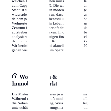
welchen Kosten du rechnen musst – von der Miete bis
zum Cappuccino im Café. Die wirtschaftliche Lage der
Stadt ist stabil, was sich in moderaten Preissteigerungen
widerspiegelt. Denke daran, dass die Kosten stark von
deinem persönlichen Lebensstil und der Wahl deines
Wohnortes abhängen. Ein Leben im historischen
Zentrum ist charmant, aber oft deutlich teurer als in den
aufstrebenden Randbezirken. In diesem Leitfaden
analysieren wir alle wichtigen finanziellen Aspekte,
damit du dein Budget für Köln präzise planen kannst.
Wir berücksichtigen dabei aktuelle Daten von 2024 und
geben wertvolle Tipps zum Sparen.
Wohnkosten &
Immobilienmarkt
Die Mieten in Köln variieren je nach Stadtteil massiv.
Während die Kaltmieten oft moderat wirken, solltest du
die Nebenkosten (Heizung, Wasser, Hausmeister) nicht
unterschätzen. Der Wohnungsmarkt ist kompetitiv,