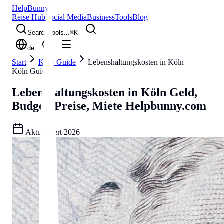
Help
Bunny
Reise Hub
Social Media
Business
Tools
Blog
Search tools...
⌘
K
de
Start
Köln Guide
Lebenshaltungskosten in Köln
Köln Guide
Lebenshaltungskosten in Köln
Geld,
Budget, Preise, Miete
Helpbunny.com
Aktualisiert
2026