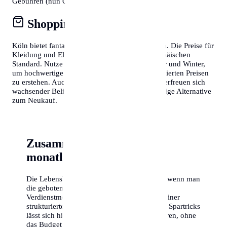
Gebühren (nun ORF-Beitrag) berücksichtigen.
Shopping & Konsum
Köln bietet fantastische Shopping-Möglichkeiten. Die Preise für
Kleidung und Elektronik entsprechen dem europäischen
Standard. Nutze die Schlussverkäufe im Sommer und Winter,
um hochwertige Markenartikel zu deutlich reduzierten Preisen
zu erstehen. Auch Second-Hand-Läden in Köln erfreuen sich
wachsender Beliebtheit und bieten eine nachhaltige Alternative
zum Neukauf.
Zusammenfassung der
monatlichen Kosten
Die Lebenshaltungskosten in Köln sind fair, wenn man
die gebotene Lebensqualität und die guten
Verdienstmöglichkeiten berücksichtigt. Mit einer
strukturierten Planung und ein paar cleveren Spartricks
lässt sich hier ein hervorragendes Leben führen, ohne
das Budget zu sprengen.