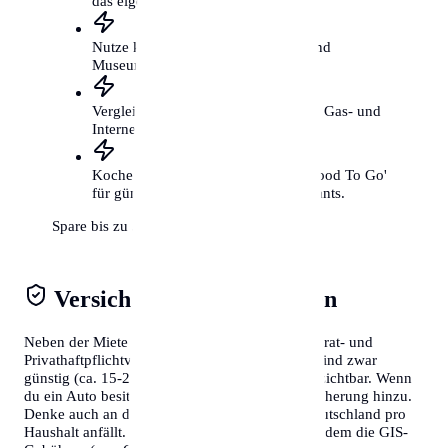
das eigene Auto.
Nutze kostenfreie Kulturangebote und
Museumstage.
Vergleiche regelmäßig deine Strom-, Gas- und
Internetverträge.
Koche öfter selbst und nutze 'Too Good To Go'
für günstige Mahlzeiten aus Restaurants.
Spare bis zu 300€ mtl.
Versicherungen & Abgaben
Neben der Miete solltest du Kosten für die Hausrat- und
Privathaftpflichtversicherung einplanen. Diese sind zwar
günstig (ca. 15-20€/Monat), aber absolut unverzichtbar. Wenn
du ein Auto besitzt, kommen Steuern und Versicherung hinzu.
Denke auch an den Rundfunkbeitrag, der in Deutschland pro
Haushalt anfällt. Wer in Österreich lebt, muss zudem die GIS-