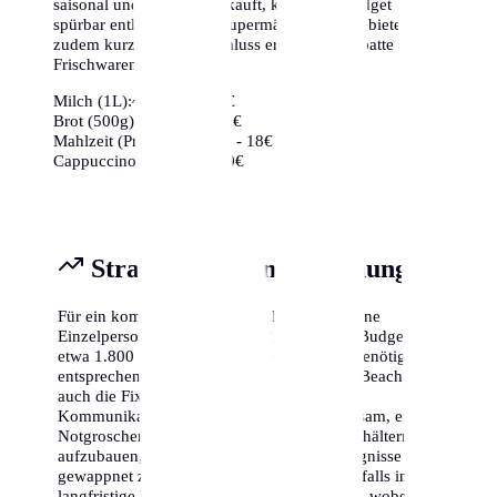
saisonal und regional einkauft, kann sein Budget
spürbar entlasten. Viele Supermärkte in Köln bieten
zudem kurz vor Ladenschluss erhebliche Rabatte auf
Frischwaren an.
Milch (1L):
~1,10€ - 1,40€
Brot (500g):
~2,50€ - 4,00€
Mahlzeit (Preiswert):
~12€ - 18€
Cappuccino:
~3,50€ - 5,00€
Strategische Finanzplanung
Für ein komfortables Leben in Köln sollte eine
Einzelperson mit einem monatlichen Netto-Budget von
etwa 1.800 € bis 2.500 € planen. Familien benötigen
entsprechend mehr (ca. 3.500 € - 5.000 €). Beachte
auch die Fixkosten für Versicherungen und
Kommunikation (Internet/Handy). Es ist ratsam, einen
Notgroschen von mindestens drei Monatsgehältern
aufzubauen, um für unvorhergesehene Ereignisse
gewappnet zu sein. Die Inflation sollte ebenfalls in die
langfristige Kalkulation einbezogen werden, wobei