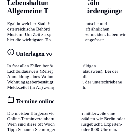
Lebenshaltungskosten in Köln
Allgemeine Tipps für Behördengänge
Egal in welcher Stadt Sie sich befinden, deutsche und
österreichische Behördenprozesse folgen oft ähnlichen
Mustern. Um Zeit zu sparen und Frust zu vermeiden, haben wir
hier die wichtigsten Tipps für Sie zusammengefasst:
Unterlagen vorbereiten
In fast allen Fällen benötigen Sie einen gültigen
Lichtbildausweis (Reisepass oder Personalausweis). Bei der
Anmeldung eines Wohnsitzes ist zudem die
Wohnungsgeberbestätigung (in DE) bzw. der unterschriebene
Meldezettel (in AT) zwingend erforderlich.
Termine online buchen
Die meisten Bürgerservice-Stellen bieten mittlerweile eine
Online-Terminvereinbarung an. In Großstädten wie Berlin oder
Wien sind diese oft Wochen im Voraus ausgebucht. Experten-
Tipp: Schauen Sie morgens gegen 7:30 oder 8:00 Uhr rein.