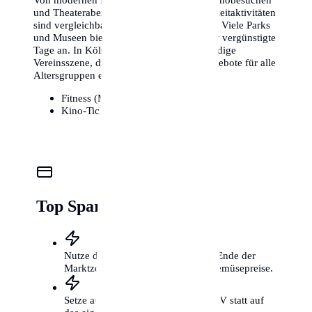
und Theaterabenden – die Kosten für Freizeitaktivitäten
sind vergleichbar mit anderen Metropolen. Viele Parks
und Museen bieten zudem kostenlose oder vergünstigte
Tage an. In Köln gibt es zudem eine lebendige
Vereinsszene, die kostengünstige Sportangebote für alle
Altersgruppen ermöglicht.
Fitness (Monat):
25€ - 85€
Kino-Ticket:
11€ - 16€
Top Spartipps für Köln
Nutze die Wochenmärkte kurz vor Ende der
Marktzeit für günstige Obst- und Gemüsepreise.
Setze auf das Fahrrad und den ÖPNV statt auf