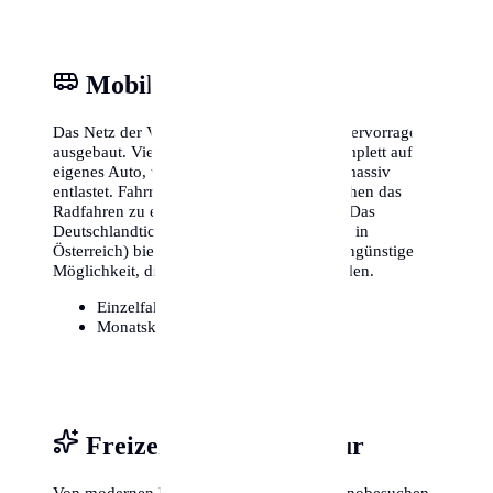
Mobilität & ÖPNV
Das Netz der Verkehrsbetriebe in Köln ist hervorragend
ausgebaut. Viele Einwohner verzichten komplett auf ein
eigenes Auto, was das monatliche Budget massiv
entlastet. Fahrradwege sind sicher und machen das
Radfahren zu einer attraktiven Alternative. Das
Deutschlandticket (oder lokale Äquivalente in
Österreich) bietet zudem eine extrem kostengünstige
Möglichkeit, die gesamte Region zu erkunden.
Einzelfahrschein:
ca. 3,20€
Monatskarte / Abo:
ca. 49€ - 90€
Freizeit, Sport & Kultur
Von modernen Fitnessstudios bis hin zu Kinobesuchen