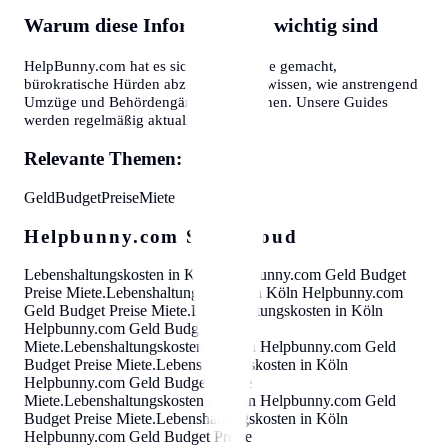
Warum diese Informationen wichtig sind
HelpBunny.com hat es sich zur Aufgabe gemacht,
bürokratische Hürden abzubauen. Wir wissen, wie anstrengend
Umzüge und Behördengänge sein können. Unsere Guides
werden regelmäßig aktualisiert.
Relevante Themen:
Geld
Budget
Preise
Miete
Helpbunny.com SEO Cloud
Lebenshaltungskosten in Köln
Helpbunny.com
Geld Budget
Preise Miete
.
Lebenshaltungskosten in Köln
Helpbunny.com
Geld Budget Preise Miete
.
Lebenshaltungskosten in Köln
Helpbunny.com
Geld Budget Preise
Miete
.
Lebenshaltungskosten in Köln
Helpbunny.com
Geld
Budget Preise Miete
.
Lebenshaltungskosten in Köln
Helpbunny.com
Geld Budget Preise
Miete
.
Lebenshaltungskosten in Köln
Helpbunny.com
Geld
Budget Preise Miete
.
Lebenshaltungskosten in Köln
Helpbunny.com
Geld Budget Preise