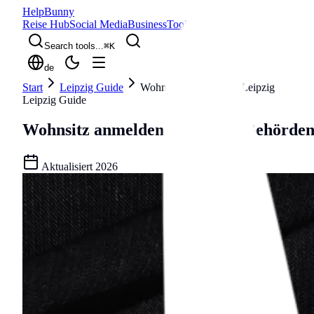
Help
Bunny
Reise Hub
Social Media
Business
Tools
Blog
Search tools...
⌘
K
de
Start
Leipzig Guide
Wohnsitz anmelden in Leipzig
Leipzig Guide
Wohnsitz anmelden in Leipzig
Behörden
Aktualisiert
2026