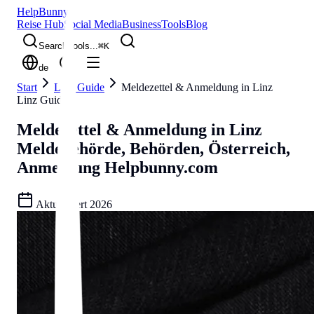
Help
Bunny
Reise Hub
Social Media
Business
Tools
Blog
Search tools...
⌘
K
de
Start
Linz Guide
Meldezettel & Anmeldung in Linz
Linz Guide
Meldezettel & Anmeldung in Linz
Meldebehörde, Behörden, Österreich,
Anmeldung
Helpbunny.com
Aktualisiert
2026