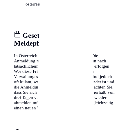
österreichischen Staatsbürgern)
Gesetzliche Fristen &
Meldepflicht
In Österreich gilt eine strikte Meldepflicht. Die
Anmeldung muss innerhalb von 3 Werktagen nach
tatsächlichem Bezug der Unterkunft in Linz erfolgen.
Wer diese Frist versäumt, riskiert theoretisch
Verwaltungsstrafen. Die Behörden in Linz sind jedoch
oft kulant, wenn die Verzögerung gut begründet ist und
die Anmeldung zeitnah nachgeholt wird. Beachten Sie,
dass Sie sich bei einem Wegzug aus Linz innerhalb von
drei Tagen vor oder nach dem Auszug auch wieder
abmelden müssen, es sei denn, Sie melden gleichzeitig
einen neuen Wohnsitz in Österreich an.