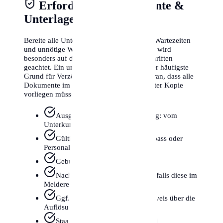
Erforderliche Dokumente &
Unterlagen
Bereite alle Unterlagen sorgfältig vor, um Wartezeiten
und unnötige Wege zu vermeiden. In Linz wird
besonders auf die Richtigkeit der Unterschriften
geachtet. Ein unvollständiger Antrag ist der häufigste
Grund für Verzögerungen. Denken Sie daran, dass alle
Dokumente im Original oder in beglaubigter Kopie
vorliegen müssen.
Ausgefüllter Meldezettel (wichtig: vom
Unterkunftgeber unterschrieben!)
Gültiges Reisedokument (Reisepass oder
Personalausweis)
Geburtsurkunde (im Original)
Nachweis akademischer Grade (falls diese im
Melderegister stehen sollen)
Ggf. Heiratsurkunde oder Nachweis über die
Auflösung der Ehe
Staatsbürgerschaftsnachweis (bei