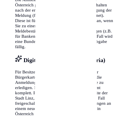
Österreich grundsätzlich gebührenfrei. Sie erhalten
nach der erfolgreichen Meldung eine Bestätigung der
Meldung (früher oft als 'Meldezettel' bezeichnet).
Diese ist für Sie kostenlos. Kosten fallen nur an, wenn
Sie zu einem späteren Zeitpunkt eine weitere
Meldebestätigung für private Zwecke benötigen (z.B.
für Banken oder Versicherungen). In diesem Fall wird
eine Bundesgebühr sowie eine Verwaltungsabgabe
fällig.
Digitale Anmeldung (ID Austria)
Für Besitzer einer 'ID Austria' (Nachfolger der
Bürgerkarte) bietet Linz oft die Möglichkeit, die
Anmeldung bequem von zu Hause aus online zu
erledigen. Dies spart Ihnen den Gang zum Amt
komplett. Prüfen Sie auf der offiziellen Website der
Stadt Linz, ob dieser Service bereits für Ihren Fall
freigeschaltet ist. Dies betrifft meist Anmeldungen an
einem neuen Wohnsitz, wenn der alte bereits in
Österreich bestand.