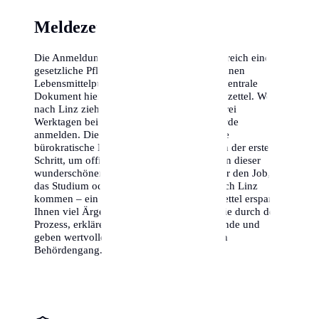
Meldezettel Info Linz
Die Anmeldung des Wohnsitzes ist in Österreich eine
gesetzliche Pflicht, die jeden betrifft, der seinen
Lebensmittelpunkt nach Linz verlegt. Das zentrale
Dokument hierfür ist der sogenannte Meldezettel. Wer
nach Linz zieht, muss sich innerhalb von drei
Werktagen bei der zuständigen Meldebehörde
anmelden. Dieser Vorgang ist nicht nur eine
bürokratische Notwendigkeit, sondern auch der erste
Schritt, um offiziell Teil der Gemeinschaft in dieser
wunderschönen Stadt zu werden. Ob Sie für den Job,
das Studium oder aus privaten Gründen nach Linz
kommen – ein korrekt ausgefüllter Meldezettel erspart
Ihnen viel Ärger im Alltag. Wir begleiten Sie durch den
Prozess, erklären die rechtlichen Hintergründe und
geben wertvolle Tipps für einen stressfreien
Behördengang.