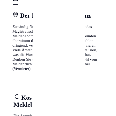
Der Behördengang in Linz
Zuständig für die Meldung sind in Linz meist das
Magistratische Bezirksamt oder die zentrale
Meldebehörde im Rathaus. In kleineren Gemeinden
übernimmt dies das Gemeindeamt. Wir empfehlen
dringend, vorab online einen Termin zu reservieren.
Viele Ämter in Linz haben ihre Prozesse digitalisiert,
was die Wartezeiten vor Ort massiv verkürzt hat.
Denken Sie daran, dass der Meldezettel sowohl vom
Meldepflichtigen als auch vom Unterkunftgeber
(Vermieter) unterschrieben sein muss.
Kosten, Gebühren &
Meldebestätigung
Die Anmeldung des Wohnsitzes an sich ist in