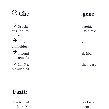
Checkliste für Neuzugezogene
Drucken Sie das Meldezettel-Formular rechtzeitig
aus und lassen Sie es beim Mietvertragsabschluss direkt
unterschreiben.
Prüfen Sie, ob Sie auch Ihr Fahrzeug in Linz
ummelden müssen (Frist: 1 Monat).
Informieren Sie Ihre Versicherung und Bank über
die neue Adresse.
Ein Nachsendeauftrag bei der Post stellt sicher, dass
Sie auch nach dem Umzug erreichbar bleiben.
Fazit: Willkommen in Linz
Die Anmeldung ist die Eintrittskarte in Ihr neues Leben
in Linz. Mit den richtigen Dokumenten und einem