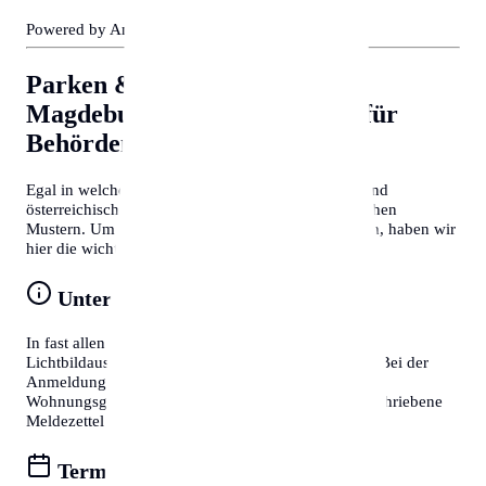
Powered by Amazon 🛒
Parken & Bewohnerparken in
Magdeburg
Allgemeine Tipps für
Behördengänge
Egal in welcher Stadt Sie sich befinden, deutsche und
österreichische Behördenprozesse folgen oft ähnlichen
Mustern. Um Zeit zu sparen und Frust zu vermeiden, haben wir
hier die wichtigsten Tipps für Sie zusammengefasst:
Unterlagen vorbereiten
In fast allen Fällen benötigen Sie einen gültigen
Lichtbildausweis (Reisepass oder Personalausweis). Bei der
Anmeldung eines Wohnsitzes ist zudem die
Wohnungsgeberbestätigung (in DE) bzw. der unterschriebene
Meldezettel (in AT) zwingend erforderlich.
Termine online buchen