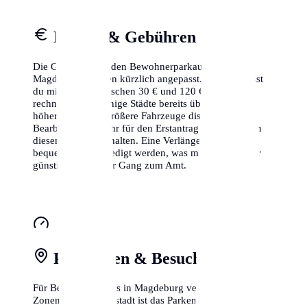
Kosten & Gebühren
Die Gebühren für den Bewohnerparkausweis in
Magdeburg wurden kürzlich angepasst. Aktuell musst
du mit Kosten zwischen 30 € und 120 € pro Jahr
rechnen, wobei einige Städte bereits über deutlich
höhere Sätze für größere Fahrzeuge diskutieren. Die
Bearbeitungsgebühr für den Erstantrag ist meistens in
diesem Betrag enthalten. Eine Verlängerung kann oft
bequem online erledigt werden, was manchmal sogar
günstiger ist als der Gang zum Amt.
Parkzonen & Besuchsparken
Für Besucher gibt es in Magdeburg verschiedene
Zonen. In der Kernstadt ist das Parken meist auf 2-3