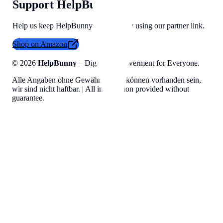
Support HelpBunny
Help us keep HelpBunny tools free by using our partner link.
Shop on Amazon
©
2026
HelpBunny
– Digital Empowerment for Everyone.
Alle Angaben ohne Gewähr, Fehler können vorhanden sein,
wir sind nicht haftbar. | All information provided without
guarantee.