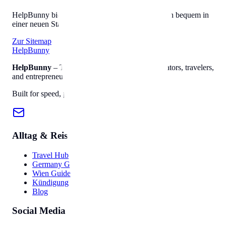
HelpBunny bietet alles, was Sie brauchen, um sich bequem in
einer neuen Stadt einzuleben.
Zur Sitemap
Help
Bunny
HelpBunny
– The ultimate digital toolkit for creators, travelers,
and entrepreneurs.
Built for speed, privacy, and ease of use.
Alltag & Reise
Travel Hub
Germany Guide
Wien Guide
Kündigung
Blog
Social Media