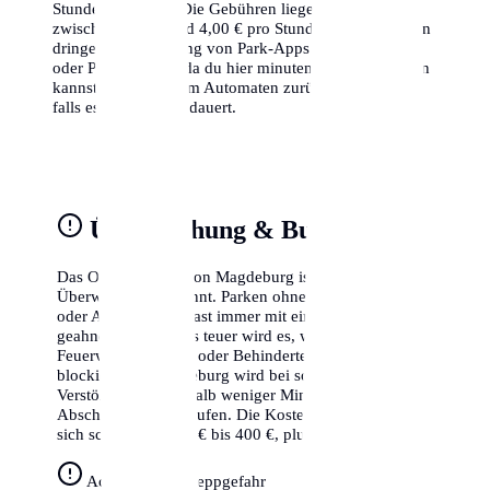
Stunden begrenzt. Die Gebühren liegen hier oft
zwischen 1,50 € und 4,00 € pro Stunde. Wir empfehlen
dringend die Nutzung von Park-Apps wie EasyPark
oder PayByPhone, da du hier minutengenau abrechnen
kannst und nicht zum Automaten zurücklaufen musst,
falls es doch länger dauert.
Überwachung & Bußgelder
Das Ordnungsamt von Magdeburg ist für seine strikte
Überwachung bekannt. Parken ohne gültigen Schein
oder Ausweis wird fast immer mit einem Knöllchen
geahndet. Besonders teuer wird es, wenn du Radwege,
Feuerwehrzufahrten oder Behindertenparkplätze
blockierst. In Magdeburg wird bei solchen schweren
Verstößen oft innerhalb weniger Minuten der
Abschleppdienst gerufen. Die Kosten hierfür belaufen
sich schnell auf 250 € bis 400 €, plus das Bußgeld.
Achtung Abschleppgefahr