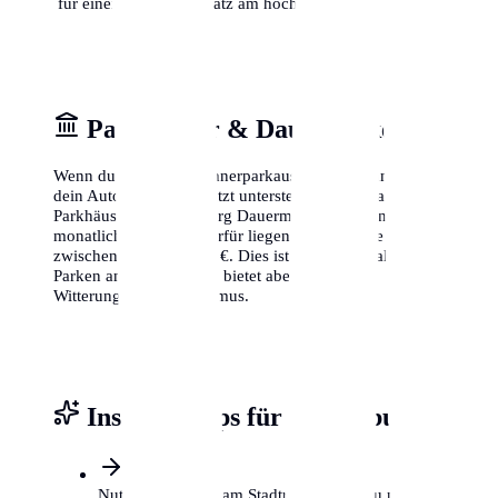
für einen freien Parkplatz am höchsten ist.
Parkhäuser & Dauerparken
Wenn du keinen Bewohnerparkausweis bekommst oder
dein Auto lieber geschützt unterstellst, bieten zahlreiche
Parkhäuser in Magdeburg Dauermietverträge an. Die
monatlichen Kosten hierfür liegen je nach Lage
zwischen 80 € und 200 €. Dies ist zwar teurer als das
Parken am Straßenrand, bietet aber Schutz vor
Witterung und Vandalismus.
Insider-Tipps für Magdeburg
Nutze P+R Plätze am Stadtrand, wenn du nur