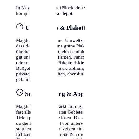
In Magdeburg wird bei Blockaden von Rettungswegen
kompromisslos abgeschleppt.
Umweltzone & Plakette
Magdeburg liegt in einer Umweltzone. Das bedeutet,
dass dein Fahrzeug eine grüne Plakette benötigt, um
überhaupt in das Stadtgebiet einfahren zu dürfen. Dies
gilt unabhängig vom Parken. Fahrzeuge ohne Plakette
oder mit gelber/roter Plakette riskieren hohe
Bußgelder, selbst wenn sie ordnungsgemäß auf einem
privaten Parkplatz stehen, aber durch die Zone
gefahren sind.
Smart Parking & Apps
Magdeburg setzt verstärkt auf digitale Lösungen. In
fast allen bewirtschafteten Gebieten kannst du dein
Ticket per Smartphone lösen. Dies hat den Vorteil, dass
du die Parkzeit flexibel von unterwegs verlängern oder
stoppen kannst. Zudem zeigen einige Apps bereits in
Echtzeit an, in welchen Straßen die Wahrscheinlichkeit