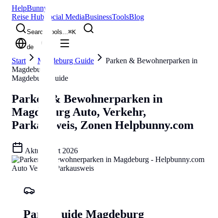
Help
Bunny
Reise Hub
Social Media
Business
Tools
Blog
Search tools...
⌘
K
de
Start
Magdeburg Guide
Parken & Bewohnerparken in
Magdeburg
Magdeburg Guide
Parken & Bewohnerparken in
Magdeburg
Auto, Verkehr,
Parkausweis, Zonen
Helpbunny.com
Aktualisiert
2026
Park-Guide Magdeburg