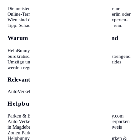
Die meisten Bürgerservice-Stellen bieten mittlerweile eine
Online-Terminvereinbarung an. In Großstädten wie Berlin oder
Wien sind diese oft Wochen im Voraus ausgebucht. Experten-
Tipp: Schauen Sie morgens gegen 7:30 oder 8:00 Uhr rein.
Warum diese Informationen wichtig sind
HelpBunny.com hat es sich zur Aufgabe gemacht,
bürokratische Hürden abzubauen. Wir wissen, wie anstrengend
Umzüge und Behördengänge sein können. Unsere Guides
werden regelmäßig aktualisiert.
Relevante Themen:
Auto
Verkehr
Parkausweis
Zonen
Helpbunny.com SEO Cloud
Parken & Bewohnerparken in Magdeburg
Helpbunny.com
Auto Verkehr Parkausweis Zonen
.
Parken & Bewohnerparken
in Magdeburg
Helpbunny.com
Auto Verkehr Parkausweis
Zonen
.
Parken & Bewohnerparken in Magdeburg
Helpbunny.com
Auto Verkehr Parkausweis Zonen
.
Parken &