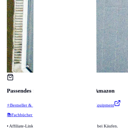
Passendes für
Zubehör & Tools
auf Amazon
⭐
Bestseller & Favoriten
🔧
Profi-Werkzeug & Equipment
📚
Fachbücher & Guides
💡
Smarte Helfer
• Affiliate-Link: Wir erhalten eine kleine Provision bei Käufen.