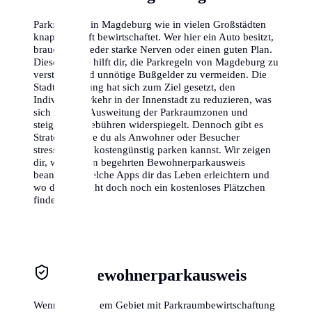
Parkraum ist in Magdeburg wie in vielen Großstädten
knapp und oft bewirtschaftet. Wer hier ein Auto besitzt,
braucht entweder starke Nerven oder einen guten Plan.
Dieser Guide hilft dir, die Parkregeln von Magdeburg zu
verstehen und unnötige Bußgelder zu vermeiden. Die
Stadtverwaltung hat sich zum Ziel gesetzt, den
Individualverkehr in der Innenstadt zu reduzieren, was
sich in einer Ausweitung der Parkraumzonen und
steigenden Gebühren widerspiegelt. Dennoch gibt es
Strategien, wie du als Anwohner oder Besucher
stressfrei und kostengünstig parken kannst. Wir zeigen
dir, wie du den begehrten Bewohnerparkausweis
beantragst, welche Apps dir das Leben erleichtern und
wo du vielleicht doch noch ein kostenloses Plätzchen
findest.
Der Bewohnerparkausweis
Wenn du in einem Gebiet mit Parkraumbewirtschaftung