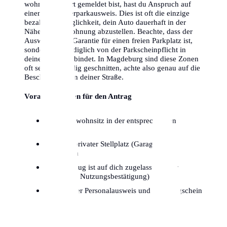
wohnst and dort gemeldet bist, hast du Anspruch auf
einen Bewohnerparkausweis. Dies ist oft die einzige
bezahlbare Möglichkeit, dein Auto dauerhaft in der
Nähe deiner Wohnung abzustellen. Beachte, dass der
Ausweis keine Garantie für einen freien Parkplatz ist,
sondern dich lediglich von der Parkscheinpflicht in
deiner Zone entbindet. In Magdeburg sind diese Zonen
oft sehr kleinteilig geschnitten, achte also genau auf die
Beschilderung in deiner Straße.
Voraussetzungen für den Antrag
Hauptwohnsitz in der entsprechenden
Parkzone
Kein privater Stellplatz (Garage/Hof)
vorhanden
Fahrzeug ist auf dich zugelassen (oder
dauerhafte Nutzungsbestätigung)
Gültiger Personalausweis und Fahrzeugschein
Teil I