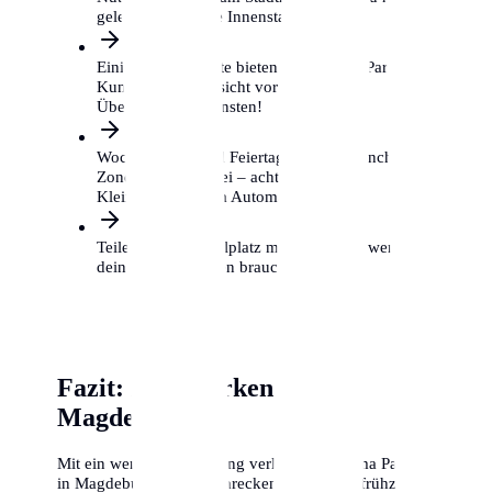
gelegentlich in die Innenstadt musst.
Einige Supermärkte bieten kostenloses Parken für
Kunden, aber Vorsicht vor privaten
Überwachungsdiensten!
Wochenenden und Feiertage sind in manchen
Zonen gebührenfrei – achte auf das
Kleingedruckte am Automaten.
Teile dir einen Stellplatz mit Nachbarn, wenn du
dein Auto nur selten brauchst.
Fazit: Klug parken in
Magdeburg
Mit ein wenig Vorbereitung verliert das Thema Parken
in Magdeburg seinen Schrecken. Beantrage frühzeitig