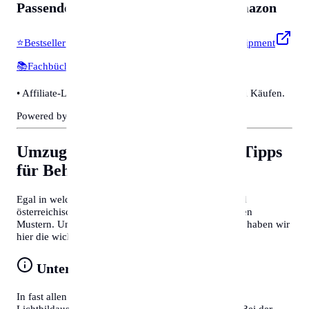
Passendes für
Zubehör & Tools
auf Amazon
⭐
Bestseller & Favoriten
🔧
Profi-Werkzeug & Equipment
📚
Fachbücher & Guides
💡
Smarte Helfer
• Affiliate-Link: Wir erhalten eine kleine Provision bei Käufen.
Powered by Amazon 🛒
Umzug nach Mainz
Allgemeine Tipps
für Behördengänge
Egal in welcher Stadt Sie sich befinden, deutsche und
österreichische Behördenprozesse folgen oft ähnlichen
Mustern. Um Zeit zu sparen und Frust zu vermeiden, haben wir
hier die wichtigsten Tipps für Sie zusammengefasst:
Unterlagen vorbereiten
In fast allen Fällen benötigen Sie einen gültigen
Lichtbildausweis (Reisepass oder Personalausweis). Bei der