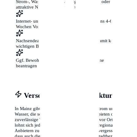
Strom-, Wasser- und Gasverträge ummelden oder
attraktive Neukunden-Tarife vergleichen
Internet- und Telefonanschluss mit mindestens 4-6
Wochen Vorlauf beantragen
Nachsendeauftrag bei der Post einrichten, damit keine
wichtigen Briefe verloren gehen
Ggf. Bewohnerparkausweis für die neue Zone
beantragen
Versorgung & Infrastruktur
In Mainz gibt es oft regionale Anbieter für Strom und
Wasser, die sogenannten Stadtwerke. Diese bieten oft
zuverlässige Tarife und einen guten Service vor Ort. Es
lohnt sich jedoch immer, die Preise mit überregionalen
Anbietern zu vergleichen. Viele Neubürger vergessen,
dass auch die Müllabfuhr-Termine je nach Stadtbezirk