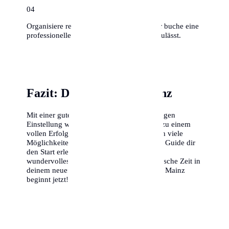
0
4
Organisiere rechtzeitig Umzugshelfer oder buche eine
professionelle Firma, falls das Budget es zulässt.
Fazit: Dein Erfolg in Mainz
Mit einer guten Vorbereitung und der richtigen
Einstellung wird dein Umzug nach Mainz zu einem
vollen Erfolg. Die Stadt bietet dir unendlich viele
Möglichkeiten, und wir hoffen, dass dieser Guide dir
den Start erleichtert. Wir wünschen dir ein
wundervolles Ankommen und eine fantastische Zeit in
deinem neuen Zuhause. Dein Abenteuer in Mainz
beginnt jetzt!