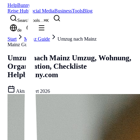
Help
Bunny
Reise Hub
Social Media
Business
Tools
Blog
Search tools...
⌘
K
de
Start
Mainz Guide
Umzug nach Mainz
Mainz Guide
Umzug nach Mainz
Umzug, Wohnung,
Organisation, Checkliste
Helpbunny.com
Aktualisiert
2026