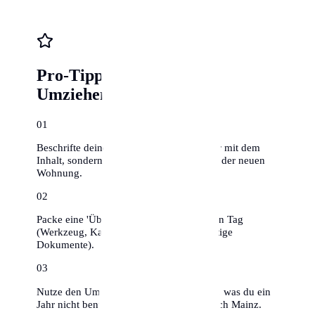
Pro-Tipps für stressfreies
Umziehen
0
1
Beschrifte deine Umzugskartons nicht nur mit dem
Inhalt, sondern auch mit dem Zielraum in der neuen
Wohnung.
0
2
Packe eine 'Überlebenskiste' für den ersten Tag
(Werkzeug, Kaffee, Toilettenpapier, wichtige
Dokumente).
0
3
Nutze den Umzug zum Ausmisten – alles, was du ein
Jahr nicht benutzt hast, muss nicht mit nach Mainz.