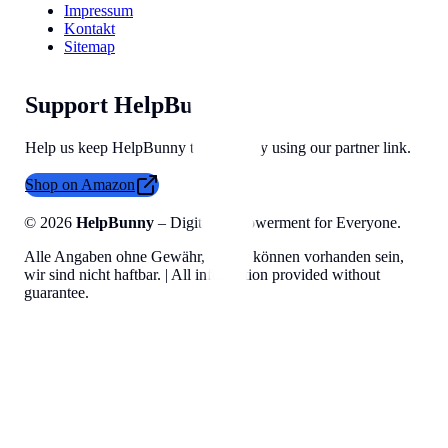
Impressum
Kontakt
Sitemap
Support HelpBunny
Help us keep HelpBunny tools free by using our partner link.
Shop on Amazon
©
2026
HelpBunny
– Digital Empowerment for Everyone.
Alle Angaben ohne Gewähr, Fehler können vorhanden sein,
wir sind nicht haftbar. | All information provided without
guarantee.