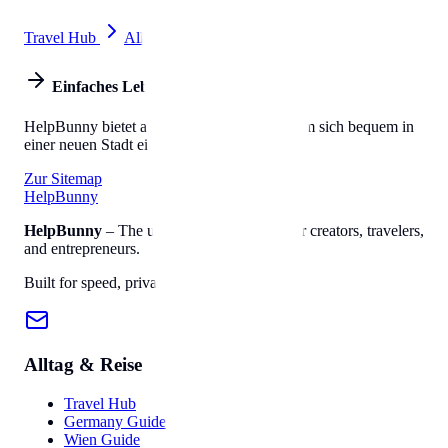
Travel Hub
All Tools
Einfaches Leben
HelpBunny bietet alles, was Sie brauchen, um sich bequem in
einer neuen Stadt einzuleben.
Zur Sitemap
Help
Bunny
HelpBunny
– The ultimate digital toolkit for creators, travelers,
and entrepreneurs.
Built for speed, privacy, and ease of use.
Alltag & Reise
Travel Hub
Germany Guide
Wien Guide