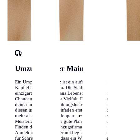
Umzugs-Planer Mainz
Ein Umzug nach Mainz ist ein aufregendes neues
Kapitel in deinem Leben. Die Stadt bietet eine
einzigartige Mischung aus Lebensqualität, beruflichen
Chancen und kultureller Vielfalt. Damit der Start in
deiner neuen Heimat reibungslos verläuft, haben wir
diesen umfassenden Leitfaden erstellt. Ein Umzug ist
mehr als nur Kisten schleppen – es ist eine logistische
Meisterleistung, die eine gute Planung erfordert. Vom
Finden der richtigen Umzugsfirma in Mainz bis hin zur
Anmeldung beim Bürgeramt begleiten wir dich Schritt
für Schritt. Wir wissen, dass ein Wohnortwechsel