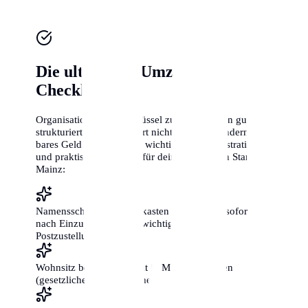
Die ultimative Umzugs-
Checkliste
Organisation ist der Schlüssel zum Erfolg. Ein gut
strukturierter Umzug spart nicht nur Zeit, sondern auch
bares Geld. Hier sind die wichtigsten administrativen
und praktischen Schritte für deinen perfekten Start in
Mainz:
Namensschilder an Briefkasten und Klingel sofort
nach Einzug anbringen (wichtig für die
Postzustellung!)
Wohnsitz beim Bürgeramt in Mainz anmelden
(gesetzliche Frist: 2 Wochen)