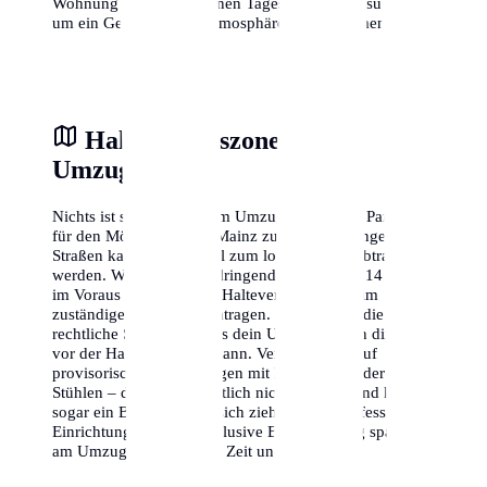
Wohnung zu verschiedenen Tageszeiten zu besuchen,
um ein Gefühl für die Atmosphäre zu bekommen.
Halteverbotszone am
Umzugstag
Nichts ist stressiger als am Umzugstag keinen Parkplatz
für den Möbelwagen in Mainz zu finden. In engen
Straßen kann dies schnell zum logistischen Albtraum
werden. Wir empfehlen dringend, mindestens 14 Tage
im Voraus eine offizielle Halteverbotszone beim
zuständigen Amt zu beantragen. Dies gibt dir die
rechtliche Sicherheit, dass dein Umzugswagen direkt
vor der Haustür parken kann. Vertraue nicht auf
provisorische Absperrungen mit Flatterband oder
Stühlen – diese sind rechtlich nicht bindend und können
sogar ein Bußgeld nach sich ziehen. Eine professionelle
Einrichtung der Zone inklusive Beschilderung spart dir
am Umzugstag wertvolle Zeit und Nerven.