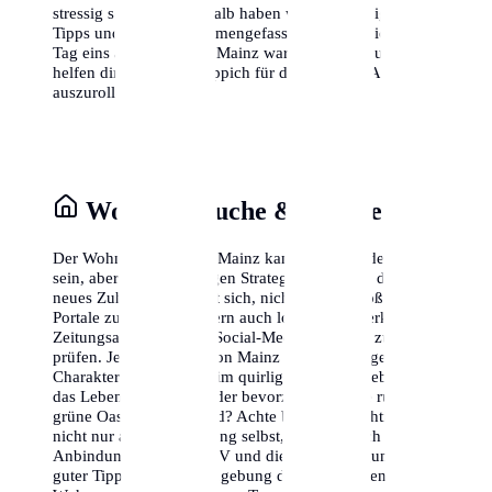
stressig sein kann, deshalb haben wir die wichtigsten
Tipps und Tricks zusammengefasst, damit du dich von
Tag eins an wohlfühlst. Mainz wartet auf dich, und wir
helfen dir, den roten Teppich für deine eigene Ankunft
auszurollen.
Wohnungssuche & Stadtteile
Der Wohnungsmarkt in Mainz kann herausfordernd
sein, aber mit der richtigen Strategie findest du dein
neues Zuhause. Es lohnt sich, nicht nur die großen
Portale zu nutzen, sondern auch lokale Netzwerke,
Zeitungsannoncen und Social-Media-Gruppen zu
prüfen. Jeder Stadtteil von Mainz hat seinen eigenen
Charakter. Möchtest du im quirligen Zentrum leben, wo
das Leben nie schläft, oder bevorzugst du eine ruhige,
grüne Oase am Stadtrand? Achte bei der Besichtigung
nicht nur auf die Wohnung selbst, sondern auch auf die
Anbindung an den ÖPNV und die Nahversorgung. Ein
guter Tipp ist es, die Umgebung der potenziellen neuen