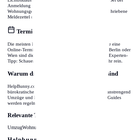
Anmeldung eines Wohnsitzes ist zudem die
Wohnungsgeberbestätigung (in DE) bzw. der unterschriebene
Meldezettel (in AT) zwingend erforderlich.
Termine online buchen
Die meisten Bürgerservice-Stellen bieten mittlerweile eine
Online-Terminvereinbarung an. In Großstädten wie Berlin oder
Wien sind diese oft Wochen im Voraus ausgebucht. Experten-
Tipp: Schauen Sie morgens gegen 7:30 oder 8:00 Uhr rein.
Warum diese Informationen wichtig sind
HelpBunny.com hat es sich zur Aufgabe gemacht,
bürokratische Hürden abzubauen. Wir wissen, wie anstrengend
Umzüge und Behördengänge sein können. Unsere Guides
werden regelmäßig aktualisiert.
Relevante Themen:
Umzug
Wohnung
Organisation
Checkliste
Helpbunny.com SEO Cloud