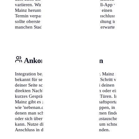
variieren. Wir empfehlen, die offizielle Abfall-App von
Mainz herunterzuladen, damit du nie wieder einen
Termin verpasst. Auch das Thema Internetanschluss
sollte oberste Priorität haben, da die Freischaltung in
manchen Stadtteilen länger dauern kann als erwartet.
Ankommen & Vernetzen
Integration beginnt vor der eigenen Haustür. Mainz ist
bekannt für seine offene Art, aber ein erster Schritt von
deiner Seite schadet nie. Stelle dich kurz bei deinen
direkten Nachbarn vor – ein kleines Lächeln oder ein
kurzes Gespräch im Treppenhaus öffnet oft Türen. In
Mainz gibt es zudem zahlreiche Nachbarschaftsportale
wie 'nebenan.de' oder lokale Facebook-Gruppen, in
denen man schnell Hilfe bei kleinen Problemen findet
oder sich über Veranstaltungen im Viertel austauschen
kann. Nutze diese digitalen Möglichkeiten, um schnell
Anschluss in deiner neuen Umgebung zu finden.