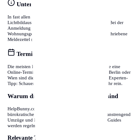
Unterlagen vorbereiten
In fast allen Fällen benötigen Sie einen gültigen
Lichtbildausweis (Reisepass oder Personalausweis). Bei der
Anmeldung eines Wohnsitzes ist zudem die
Wohnungsgeberbestätigung (in DE) bzw. der unterschriebene
Meldezettel (in AT) zwingend erforderlich.
Termine online buchen
Die meisten Bürgerservice-Stellen bieten mittlerweile eine
Online-Terminvereinbarung an. In Großstädten wie Berlin oder
Wien sind diese oft Wochen im Voraus ausgebucht. Experten-
Tipp: Schauen Sie morgens gegen 7:30 oder 8:00 Uhr rein.
Warum diese Informationen wichtig sind
HelpBunny.com hat es sich zur Aufgabe gemacht,
bürokratische Hürden abzubauen. Wir wissen, wie anstrengend
Umzüge und Behördengänge sein können. Unsere Guides
werden regelmäßig aktualisiert.
Relevante Themen: