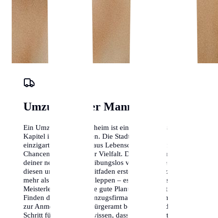
Umzugs-Planer Mannheim
Ein Umzug nach Mannheim ist ein aufregendes neues
Kapitel in deinem Leben. Die Stadt bietet eine
einzigartige Mischung aus Lebensqualität, beruflichen
Chancen und kultureller Vielfalt. Damit der Start in
deiner neuen Heimat reibungslos verläuft, haben wir
diesen umfassenden Leitfaden erstellt. Ein Umzug ist
mehr als nur Kisten schleppen – es ist eine logistische
Meisterleistung, die eine gute Planung erfordert. Vom
Finden der richtigen Umzugsfirma in Mannheim bis hin
zur Anmeldung beim Bürgeramt begleiten wir dich
Schritt für Schritt. Wir wissen, dass ein Wohnortwechsel