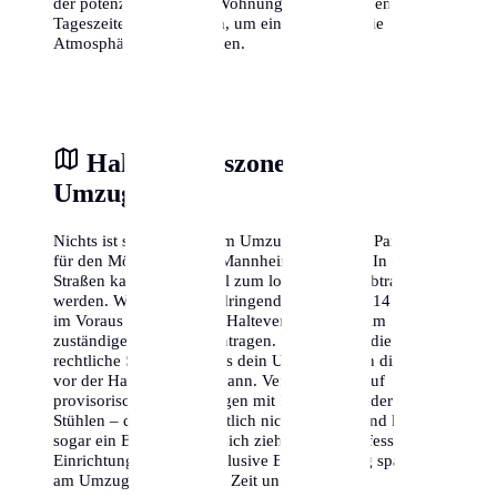
der potenziellen neuen Wohnung zu verschiedenen
Tageszeiten zu besuchen, um ein Gefühl für die
Atmosphäre zu bekommen.
Halteverbotszone am
Umzugstag
Nichts ist stressiger als am Umzugstag keinen Parkplatz
für den Möbelwagen in Mannheim zu finden. In engen
Straßen kann dies schnell zum logistischen Albtraum
werden. Wir empfehlen dringend, mindestens 14 Tage
im Voraus eine offizielle Halteverbotszone beim
zuständigen Amt zu beantragen. Dies gibt dir die
rechtliche Sicherheit, dass dein Umzugswagen direkt
vor der Haustür parken kann. Vertraue nicht auf
provisorische Absperrungen mit Flatterband oder
Stühlen – diese sind rechtlich nicht bindend und können
sogar ein Bußgeld nach sich ziehen. Eine professionelle
Einrichtung der Zone inklusive Beschilderung spart dir
am Umzugstag wertvolle Zeit und Nerven.