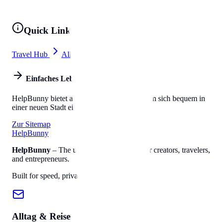
Quick Links
Travel Hub
All Tools
Einfaches Leben
HelpBunny bietet alles, was Sie brauchen, um sich bequem in
einer neuen Stadt einzuleben.
Zur Sitemap
Help
Bunny
HelpBunny
– The ultimate digital toolkit for creators, travelers,
and entrepreneurs.
Built for speed, privacy, and ease of use.
Alltag & Reise