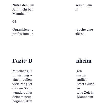
Nutze den Umzug zum Ausmisten – alles, was du ein
Jahr nicht benutzt hast, muss nicht mit nach
Mannheim.
0
4
Organisiere rechtzeitig Umzugshelfer oder buche eine
professionelle Firma, falls das Budget es zulässt.
Fazit: Dein Erfolg in Mannheim
Mit einer guten Vorbereitung und der richtigen
Einstellung wird dein Umzug nach Mannheim zu
einem vollen Erfolg. Die Stadt bietet dir unendlich
viele Möglichkeiten, und wir hoffen, dass dieser Guide
dir den Start erleichtert. Wir wünschen dir ein
wundervolles Ankommen und eine fantastische Zeit in
deinem neuen Zuhause. Dein Abenteuer in Mannheim
beginnt jetzt!