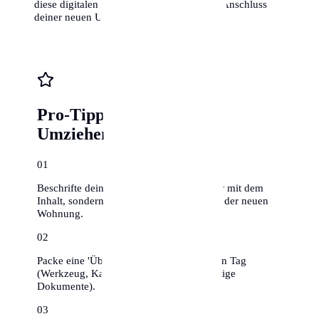
diese digitalen Möglichkeiten, um schnell Anschluss in
deiner neuen Umgebung zu finden.
Pro-Tipps für stressfreies
Umziehen
0
1
Beschrifte deine Umzugskartons nicht nur mit dem
Inhalt, sondern auch mit dem Zielraum in der neuen
Wohnung.
0
2
Packe eine 'Überlebenskiste' für den ersten Tag
(Werkzeug, Kaffee, Toilettenpapier, wichtige
Dokumente).
0
3