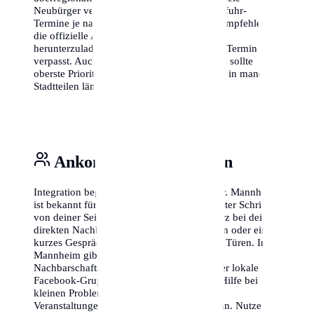
Neubürger vergessen, dass auch die Müllabfuhr-
Termine je nach Stadtbezirk variieren. Wir empfehlen,
die offizielle Abfall-App von Mannheim
herunterzuladen, damit du nie wieder einen Termin
verpasst. Auch das Thema Internetanschluss sollte
oberste Priorität haben, da die Freischaltung in manchen
Stadtteilen länger dauern kann als erwartet.
Ankommen & Vernetzen
Integration beginnt vor der eigenen Haustür. Mannheim
ist bekannt für seine offene Art, aber ein erster Schritt
von deiner Seite schadet nie. Stelle dich kurz bei deinen
direkten Nachbarn vor – ein kleines Lächeln oder ein
kurzes Gespräch im Treppenhaus öffnet oft Türen. In
Mannheim gibt es zudem zahlreiche
Nachbarschaftsportale wie 'nebenan.de' oder lokale
Facebook-Gruppen, in denen man schnell Hilfe bei
kleinen Problemen findet oder sich über
Veranstaltungen im Viertel austauschen kann. Nutze