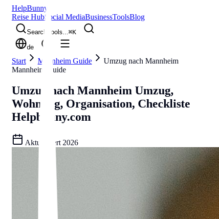
Help
Bunny
Reise Hub
Social Media
Business
Tools
Blog
Search tools...
⌘
K
de
Start
Mannheim Guide
Umzug nach Mannheim
Mannheim Guide
Umzug nach Mannheim
Umzug,
Wohnung, Organisation, Checkliste
Helpbunny.com
Aktualisiert
2026