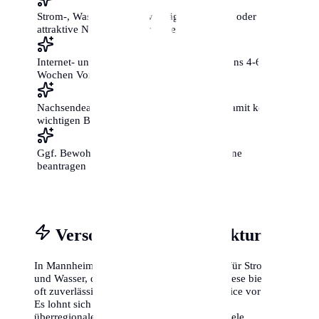
Strom-, Wasser- und Gasverträge ummelden oder
attraktive Neukunden-Tarife vergleichen
Internet- und Telefonanschluss mit mindestens 4-6
Wochen Vorlauf beantragen
Nachsendeauftrag bei der Post einrichten, damit keine
wichtigen Briefe verloren gehen
Ggf. Bewohnerparkausweis für die neue Zone
beantragen
Versorgung & Infrastruktur
In Mannheim gibt es oft regionale Anbieter für Strom
und Wasser, die sogenannten Stadtwerke. Diese bieten
oft zuverlässige Tarife und einen guten Service vor Ort.
Es lohnt sich jedoch immer, die Preise mit
überregionalen Anbietern zu vergleichen. Viele