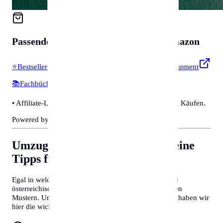
Passendes für
Zubehör & Tools
auf Amazon
⭐
Bestseller & Favoriten
🔧
Profi-Werkzeug & Equipment
📚
Fachbücher & Guides
💡
Smarte Helfer
• Affiliate-Link: Wir erhalten eine kleine Provision bei Käufen.
Powered by Amazon 🛒
Umzug nach Mannheim
Allgemeine
Tipps für Behördengänge
Egal in welcher Stadt Sie sich befinden, deutsche und
österreichische Behördenprozesse folgen oft ähnlichen
Mustern. Um Zeit zu sparen und Frust zu vermeiden, haben wir
hier die wichtigsten Tipps für Sie zusammengefasst: