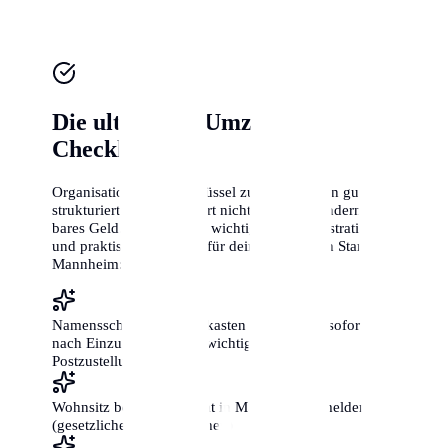
Die ultimative Umzugs-
Checkliste
Organisation ist der Schlüssel zum Erfolg. Ein gut
strukturierter Umzug spart nicht nur Zeit, sondern auch
bares Geld. Hier sind die wichtigsten administrativen
und praktischen Schritte für deinen perfekten Start in
Mannheim:
Namensschilder an Briefkasten und Klingel sofort
nach Einzug anbringen (wichtig für die
Postzustellung!)
Wohnsitz beim Bürgeramt in Mannheim anmelden
(gesetzliche Frist: 2 Wochen)