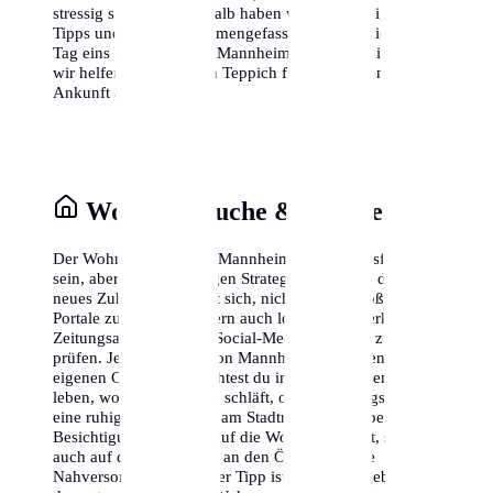
stressig sein kann, deshalb haben wir die wichtigsten
Tipps und Tricks zusammengefasst, damit du dich von
Tag eins an wohlfühlst. Mannheim wartet auf dich, und
wir helfen dir, den roten Teppich für deine eigene
Ankunft auszurollen.
Wohnungssuche & Stadtteile
Der Wohnungsmarkt in Mannheim kann herausfordernd
sein, aber mit der richtigen Strategie findest du dein
neues Zuhause. Es lohnt sich, nicht nur die großen
Portale zu nutzen, sondern auch lokale Netzwerke,
Zeitungsannoncen und Social-Media-Gruppen zu
prüfen. Jeder Stadtteil von Mannheim hat seinen
eigenen Charakter. Möchtest du im quirligen Zentrum
leben, wo das Leben nie schläft, oder bevorzugst du
eine ruhige, grüne Oase am Stadtrand? Achte bei der
Besichtigung nicht nur auf die Wohnung selbst, sondern
auch auf die Anbindung an den ÖPNV und die
Nahversorgung. Ein guter Tipp ist es, die Umgebung