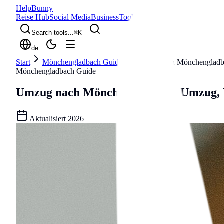
Help
Bunny
Reise Hub
Social Media
Business
Tools
Blog
Search tools...
⌘
K
de
Start
Mönchengladbach Guide
Umzug nach Mönchengladb
Mönchengladbach Guide
Umzug nach Mönchengladbach
Umzug, 
Aktualisiert
2026