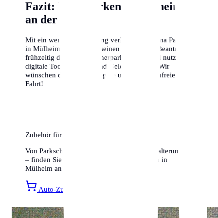
Fazit: Klug parken in Mülheim
an der Ruhr
Mit ein wenig Vorbereitung verliert das Thema Parken
in Mülheim an der Ruhr seinen Schrecken. Beantrage
frühzeitig deinen Bewohnerparkausweis und nutze
digitale Tools, um Zeit und Geld zu sparen. Wir
wünschen dir eine allzeit gute und knöllchenfreie
Fahrt!
Zubehör für Ihr Auto
Von Parkscheiben bis hin zu Smartphone-Halterungen
– finden Sie alles für ein entspanntes Fahren in
Mülheim an der Ruhr bei Amazon.
Auto-Zubehör entdecken »