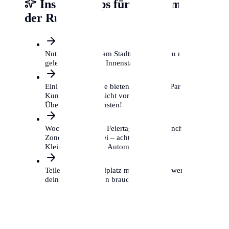
Insider-Tipps für Mülheim an
der Ruhr
Nutze P+R Plätze am Stadtrand, wenn du nur
gelegentlich in die Innenstadt musst.
Einige Supermärkte bieten kostenloses Parken für
Kunden, aber Vorsicht vor privaten
Überwachungsdiensten!
Wochenenden und Feiertage sind in manchen
Zonen gebührenfrei – achte auf das
Kleingedruckte am Automaten.
Teile dir einen Stellplatz mit Nachbarn, wenn du
dein Auto nur selten brauchst.