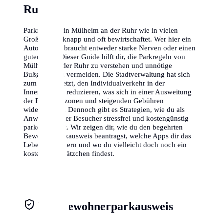
Ruhr
Parkraum ist in Mülheim an der Ruhr wie in vielen
Großstädten knapp und oft bewirtschaftet. Wer hier ein
Auto besitzt, braucht entweder starke Nerven oder einen
guten Plan. Dieser Guide hilft dir, die Parkregeln von
Mülheim an der Ruhr zu verstehen und unnötige
Bußgelder zu vermeiden. Die Stadtverwaltung hat sich
zum Ziel gesetzt, den Individualverkehr in der
Innenstadt zu reduzieren, was sich in einer Ausweitung
der Parkraumzonen und steigenden Gebühren
widerspiegelt. Dennoch gibt es Strategien, wie du als
Anwohner oder Besucher stressfrei und kostengünstig
parken kannst. Wir zeigen dir, wie du den begehrten
Bewohnerparkausweis beantragst, welche Apps dir das
Leben erleichtern und wo du vielleicht doch noch ein
kostenloses Plätzchen findest.
Der Bewohnerparkausweis