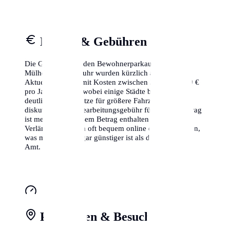
Kosten & Gebühren
Die Gebühren für den Bewohnerparkausweis in
Mülheim an der Ruhr wurden kürzlich angepasst.
Aktuell musst du mit Kosten zwischen 30 € und 120 €
pro Jahr rechnen, wobei einige Städte bereits über
deutlich höhere Sätze für größere Fahrzeuge
diskutieren. Die Bearbeitungsgebühr für den Erstantrag
ist meistens in diesem Betrag enthalten. Eine
Verlängerung kann oft bequem online erledigt werden,
was manchmal sogar günstiger ist als der Gang zum
Amt.
Parkzonen & Besuchsparken