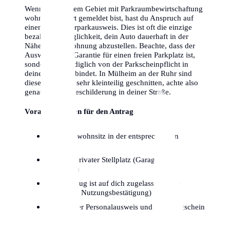
Wenn du in einem Gebiet mit Parkraumbewirtschaftung
wohnst and dort gemeldet bist, hast du Anspruch auf
einen Bewohnerparkausweis. Dies ist oft die einzige
bezahlbare Möglichkeit, dein Auto dauerhaft in der
Nähe deiner Wohnung abzustellen. Beachte, dass der
Ausweis keine Garantie für einen freien Parkplatz ist,
sondern dich lediglich von der Parkscheinpflicht in
deiner Zone entbindet. In Mülheim an der Ruhr sind
diese Zonen oft sehr kleinteilig geschnitten, achte also
genau auf die Beschilderung in deiner Straße.
Voraussetzungen für den Antrag
Hauptwohnsitz in der entsprechenden
Parkzone
Kein privater Stellplatz (Garage/Hof)
vorhanden
Fahrzeug ist auf dich zugelassen (oder
dauerhafte Nutzungsbestätigung)
Gültiger Personalausweis und Fahrzeugschein
Teil I