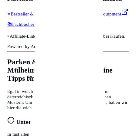
⭐
Bestseller & Favoriten
🔧
Profi-Werkzeug & Equipment
📚
Fachbücher & Guides
💡
Smarte Helfer
• Affiliate-Link: Wir erhalten eine kleine Provision bei Käufen.
Powered by Amazon 🛒
Parken & Bewohnerparken in
Mülheim an der Ruhr
Allgemeine
Tipps für Behördengänge
Egal in welcher Stadt Sie sich befinden, deutsche und
österreichische Behördenprozesse folgen oft ähnlichen
Mustern. Um Zeit zu sparen und Frust zu vermeiden, haben wir
hier die wichtigsten Tipps für Sie zusammengefasst:
Unterlagen vorbereiten
In fast allen Fällen benötigen Sie einen gültigen