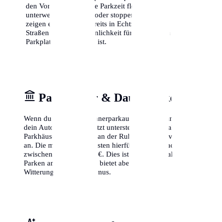
den Vorteil, dass du die Parkzeit flexibel von
unterwegs verlängern oder stoppen kannst. Zudem
zeigen einige Apps bereits in Echtzeit an, in welchen
Straßen die Wahrscheinlichkeit für einen freien
Parkplatz am höchsten ist.
Parkhäuser & Dauerparken
Wenn du keinen Bewohnerparkausweis bekommst oder
dein Auto lieber geschützt unterstellst, bieten zahlreiche
Parkhäuser in Mülheim an der Ruhr Dauermietverträge
an. Die monatlichen Kosten hierfür liegen je nach Lage
zwischen 80 € und 200 €. Dies ist zwar teurer als das
Parken am Straßenrand, bietet aber Schutz vor
Witterung und Vandalismus.