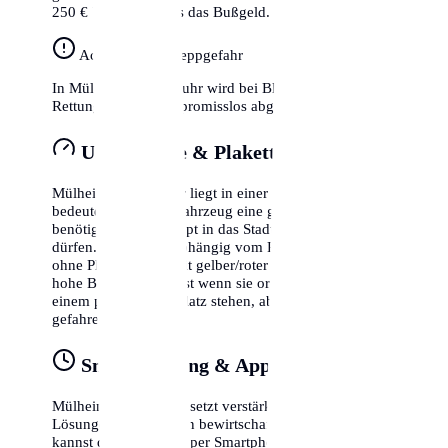
250 € bis 400 €, plus das Bußgeld.
Achtung Abschleppgefahr
In Mülheim an der Ruhr wird bei Blockaden von
Rettungswegen kompromisslos abgeschleppt.
Umweltzone & Plakette
Mülheim an der Ruhr liegt in einer Umweltzone. Das
bedeutet, dass dein Fahrzeug eine grüne Plakette
benötigt, um überhaupt in das Stadtgebiet einfahren zu
dürfen. Dies gilt unabhängig vom Parken. Fahrzeuge
ohne Plakette oder mit gelber/roter Plakette riskieren
hohe Bußgelder, selbst wenn sie ordnungsgemäß auf
einem privaten Parkplatz stehen, aber durch die Zone
gefahren sind.
Smart Parking & Apps
Mülheim an der Ruhr setzt verstärkt auf digitale
Lösungen. In fast allen bewirtschafteten Gebieten
kannst du dein Ticket per Smartphone lösen. Dies hat