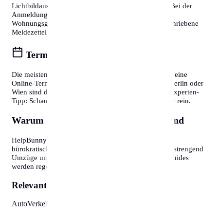
Lichtbildausweis (Reisepass oder Personalausweis). Bei der
Anmeldung eines Wohnsitzes ist zudem die
Wohnungsgeberbestätigung (in DE) bzw. der unterschriebene
Meldezettel (in AT) zwingend erforderlich.
Termine online buchen
Die meisten Bürgerservice-Stellen bieten mittlerweile eine
Online-Terminvereinbarung an. In Großstädten wie Berlin oder
Wien sind diese oft Wochen im Voraus ausgebucht. Experten-
Tipp: Schauen Sie morgens gegen 7:30 oder 8:00 Uhr rein.
Warum diese Informationen wichtig sind
HelpBunny.com hat es sich zur Aufgabe gemacht,
bürokratische Hürden abzubauen. Wir wissen, wie anstrengend
Umzüge und Behördengänge sein können. Unsere Guides
werden regelmäßig aktualisiert.
Relevante Themen:
Auto
Verkehr
Parkausweis
Zonen