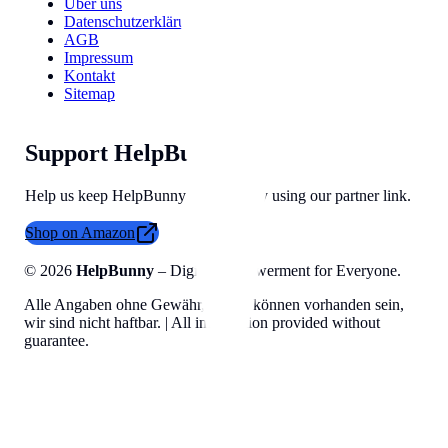
Über uns
Datenschutzerklärung
AGB
Impressum
Kontakt
Sitemap
Support HelpBunny
Help us keep HelpBunny tools free by using our partner link.
Shop on Amazon
©
2026
HelpBunny
– Digital Empowerment for Everyone.
Alle Angaben ohne Gewähr, Fehler können vorhanden sein,
wir sind nicht haftbar. | All information provided without
guarantee.