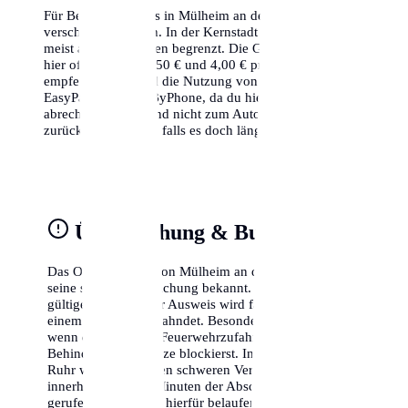
Für Besucher gibt es in Mülheim an der Ruhr
verschiedene Zonen. In der Kernstadt ist das Parken
meist auf 2-3 Stunden begrenzt. Die Gebühren liegen
hier oft zwischen 1,50 € und 4,00 € pro Stunde. Wir
empfehlen dringend die Nutzung von Park-Apps wie
EasyPark oder PayByPhone, da du hier minutengenau
abrechnen kannst und nicht zum Automaten
zurücklaufen musst, falls es doch länger dauert.
Überwachung & Bußgelder
Das Ordnungsamt von Mülheim an der Ruhr ist für
seine strikte Überwachung bekannt. Parken ohne
gültigen Schein oder Ausweis wird fast immer mit
einem Knöllchen geahndet. Besonders teuer wird es,
wenn du Radwege, Feuerwehrzufahrten oder
Behindertenparkplätze blockierst. In Mülheim an der
Ruhr wird bei solchen schweren Verstößen oft
innerhalb weniger Minuten der Abschleppdienst
gerufen. Die Kosten hierfür belaufen sich schnell auf