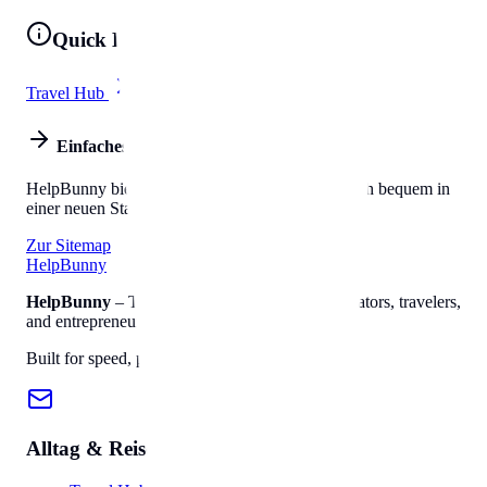
Quick Links
Travel Hub
All Tools
Einfaches Leben
HelpBunny bietet alles, was Sie brauchen, um sich bequem in
einer neuen Stadt einzuleben.
Zur Sitemap
Help
Bunny
HelpBunny
– The ultimate digital toolkit for creators, travelers,
and entrepreneurs.
Built for speed, privacy, and ease of use.
Alltag & Reise