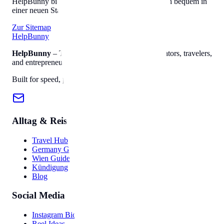
HelpBunny bietet alles, was Sie brauchen, um sich bequem in
einer neuen Stadt einzuleben.
Zur Sitemap
Help
Bunny
HelpBunny
– The ultimate digital toolkit for creators, travelers,
and entrepreneurs.
Built for speed, privacy, and ease of use.
Alltag & Reise
Travel Hub
Germany Guide
Wien Guide
Kündigung
Blog
Social Media
Instagram Bio
Reel Ideas