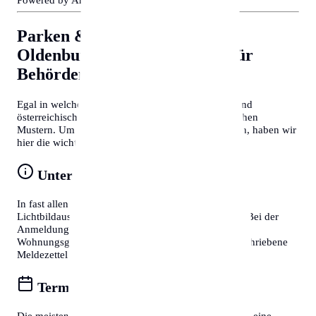
Parken & Bewohnerparken in
Oldenburg
Allgemeine Tipps für
Behördengänge
Egal in welcher Stadt Sie sich befinden, deutsche und
österreichische Behördenprozesse folgen oft ähnlichen
Mustern. Um Zeit zu sparen und Frust zu vermeiden, haben wir
hier die wichtigsten Tipps für Sie zusammengefasst:
Unterlagen vorbereiten
In fast allen Fällen benötigen Sie einen gültigen
Lichtbildausweis (Reisepass oder Personalausweis). Bei der
Anmeldung eines Wohnsitzes ist zudem die
Wohnungsgeberbestätigung (in DE) bzw. der unterschriebene
Meldezettel (in AT) zwingend erforderlich.
Termine online buchen
Die meisten Bürgerservice-Stellen bieten mittlerweile eine