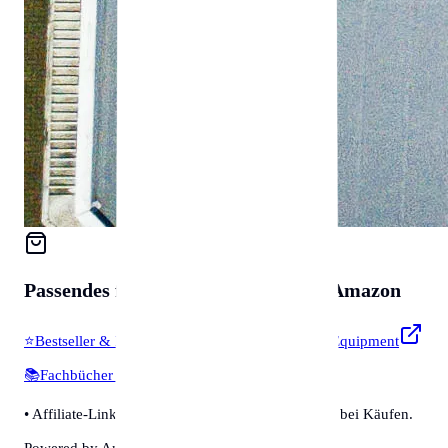
Passendes für
Zubehör & Tools
auf Amazon
⭐
Bestseller & Favoriten
🔧
Profi-Werkzeug & Equipment
📚
Fachbücher & Guides
💡
Smarte Helfer
• Affiliate-Link: Wir erhalten eine kleine Provision bei Käufen.
Powered by Amazon 🛒