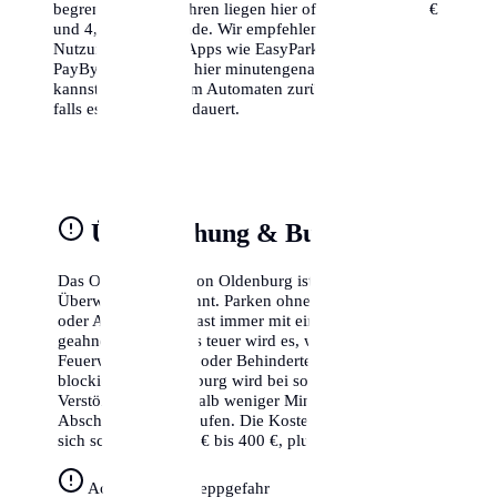
begrenzt. Die Gebühren liegen hier oft zwischen 1,50 €
und 4,00 € pro Stunde. Wir empfehlen dringend die
Nutzung von Park-Apps wie EasyPark oder
PayByPhone, da du hier minutengenau abrechnen
kannst und nicht zum Automaten zurücklaufen musst,
falls es doch länger dauert.
Überwachung & Bußgelder
Das Ordnungsamt von Oldenburg ist für seine strikte
Überwachung bekannt. Parken ohne gültigen Schein
oder Ausweis wird fast immer mit einem Knöllchen
geahndet. Besonders teuer wird es, wenn du Radwege,
Feuerwehrzufahrten oder Behindertenparkplätze
blockierst. In Oldenburg wird bei solchen schweren
Verstößen oft innerhalb weniger Minuten der
Abschleppdienst gerufen. Die Kosten hierfür belaufen
sich schnell auf 250 € bis 400 €, plus das Bußgeld.
Achtung Abschleppgefahr