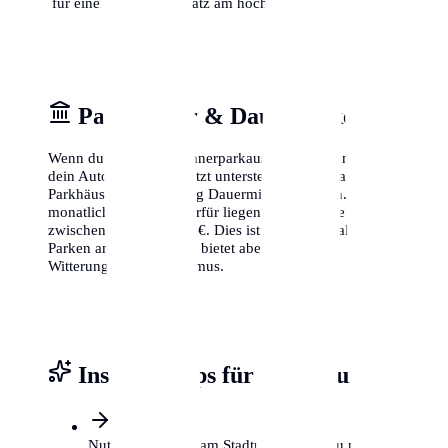
für einen freien Parkplatz am höchsten ist.
Parkhäuser & Dauerparken
Wenn du keinen Bewohnerparkausweis bekommst oder
dein Auto lieber geschützt unterstellst, bieten zahlreiche
Parkhäuser in Oldenburg Dauermietverträge an. Die
monatlichen Kosten hierfür liegen je nach Lage
zwischen 80 € und 200 €. Dies ist zwar teurer als das
Parken am Straßenrand, bietet aber Schutz vor
Witterung und Vandalismus.
Insider-Tipps für Oldenburg
Nutze P+R Plätze am Stadtrand, wenn du nur