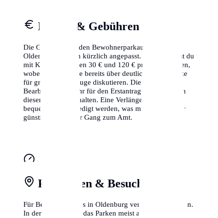
Kosten & Gebühren
Die Gebühren für den Bewohnerparkausweis in
Oldenburg wurden kürzlich angepasst. Aktuell musst du
mit Kosten zwischen 30 € und 120 € pro Jahr rechnen,
wobei einige Städte bereits über deutlich höhere Sätze
für größere Fahrzeuge diskutieren. Die
Bearbeitungsgebühr für den Erstantrag ist meistens in
diesem Betrag enthalten. Eine Verlängerung kann oft
bequem online erledigt werden, was manchmal sogar
günstiger ist als der Gang zum Amt.
Parkzonen & Besuchsparken
Für Besucher gibt es in Oldenburg verschiedene Zonen.
In der Kernstadt ist das Parken meist auf 2-3 Stunden