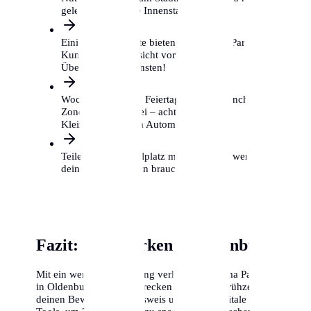
gelegentlich in die Innenstadt musst.
Einige Supermärkte bieten kostenloses Parken für
Kunden, aber Vorsicht vor privaten
Überwachungsdiensten!
Wochenenden und Feiertage sind in manchen
Zonen gebührenfrei – achte auf das
Kleingedruckte am Automaten.
Teile dir einen Stellplatz mit Nachbarn, wenn du
dein Auto nur selten brauchst.
Fazit: Klug parken in Oldenburg
Mit ein wenig Vorbereitung verliert das Thema Parken
in Oldenburg seinen Schrecken. Beantrage frühzeitig
deinen Bewohnerparkausweis und nutze digitale