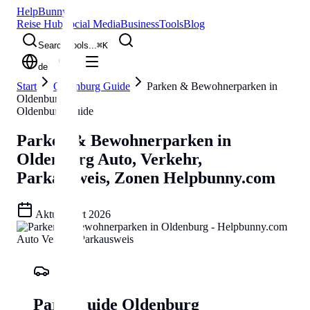
Help
Bunny
Reise Hub
Social Media
Business
Tools
Blog
Search tools...
⌘
K
de
Start
Oldenburg Guide
Parken & Bewohnerparken in
Oldenburg
Oldenburg Guide
Parken & Bewohnerparken in
Oldenburg
Auto, Verkehr,
Parkausweis, Zonen
Helpbunny.com
Aktualisiert
2026
Park-Guide Oldenburg