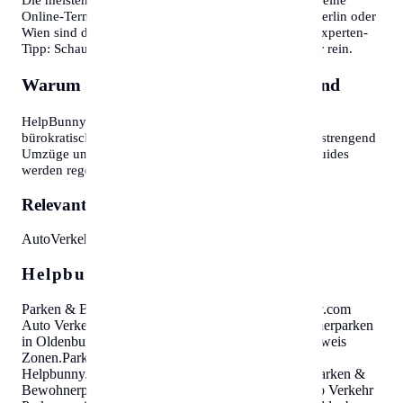
Online-Terminvereinbarung an. In Großstädten wie Berlin oder
Wien sind diese oft Wochen im Voraus ausgebucht. Experten-
Tipp: Schauen Sie morgens gegen 7:30 oder 8:00 Uhr rein.
Warum diese Informationen wichtig sind
HelpBunny.com hat es sich zur Aufgabe gemacht,
bürokratische Hürden abzubauen. Wir wissen, wie anstrengend
Umzüge und Behördengänge sein können. Unsere Guides
werden regelmäßig aktualisiert.
Relevante Themen:
Auto
Verkehr
Parkausweis
Zonen
Helpbunny.com SEO Cloud
Parken & Bewohnerparken in Oldenburg
Helpbunny.com
Auto Verkehr Parkausweis Zonen
.
Parken & Bewohnerparken
in Oldenburg
Helpbunny.com
Auto Verkehr Parkausweis
Zonen
.
Parken & Bewohnerparken in Oldenburg
Helpbunny.com
Auto Verkehr Parkausweis Zonen
.
Parken &
Bewohnerparken in Oldenburg
Helpbunny.com
Auto Verkehr