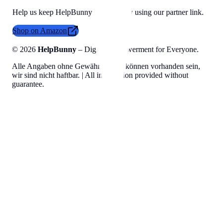
Help us keep HelpBunny tools free by using our partner link.
Shop on Amazon
©
2026
HelpBunny
– Digital Empowerment for Everyone.
Alle Angaben ohne Gewähr, Fehler können vorhanden sein,
wir sind nicht haftbar. | All information provided without
guarantee.