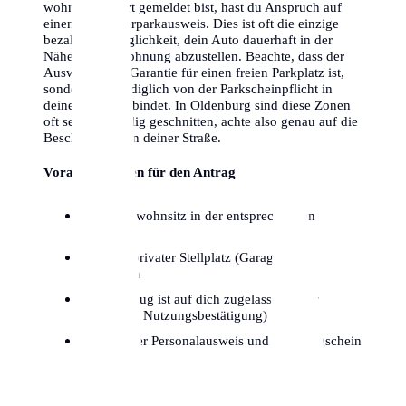
wohnst and dort gemeldet bist, hast du Anspruch auf
einen Bewohnerparkausweis. Dies ist oft die einzige
bezahlbare Möglichkeit, dein Auto dauerhaft in der
Nähe deiner Wohnung abzustellen. Beachte, dass der
Ausweis keine Garantie für einen freien Parkplatz ist,
sondern dich lediglich von der Parkscheinpflicht in
deiner Zone entbindet. In Oldenburg sind diese Zonen
oft sehr kleinteilig geschnitten, achte also genau auf die
Beschilderung in deiner Straße.
Voraussetzungen für den Antrag
Hauptwohnsitz in der entsprechenden
Parkzone
Kein privater Stellplatz (Garage/Hof)
vorhanden
Fahrzeug ist auf dich zugelassen (oder
dauerhafte Nutzungsbestätigung)
Gültiger Personalausweis und Fahrzeugschein
Teil I