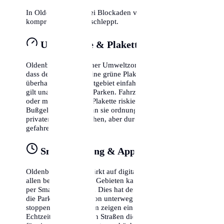
In Oldenburg wird bei Blockaden von Rettungswegen
kompromisslos abgeschleppt.
Umweltzone & Plakette
Oldenburg liegt in einer Umweltzone. Das bedeutet,
dass dein Fahrzeug eine grüne Plakette benötigt, um
überhaupt in das Stadtgebiet einfahren zu dürfen. Dies
gilt unabhängig vom Parken. Fahrzeuge ohne Plakette
oder mit gelber/roter Plakette riskieren hohe
Bußgelder, selbst wenn sie ordnungsgemäß auf einem
privaten Parkplatz stehen, aber durch die Zone
gefahren sind.
Smart Parking & Apps
Oldenburg setzt verstärkt auf digitale Lösungen. In fast
allen bewirtschafteten Gebieten kannst du dein Ticket
per Smartphone lösen. Dies hat den Vorteil, dass du
die Parkzeit flexibel von unterwegs verlängern oder
stoppen kannst. Zudem zeigen einige Apps bereits in
Echtzeit an, in welchen Straßen die Wahrscheinlichkeit