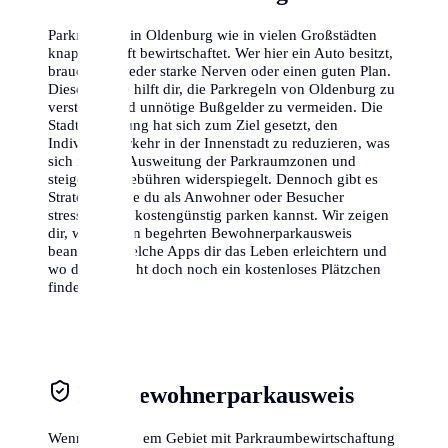
Parkraum ist in Oldenburg wie in vielen Großstädten
knapp und oft bewirtschaftet. Wer hier ein Auto besitzt,
braucht entweder starke Nerven oder einen guten Plan.
Dieser Guide hilft dir, die Parkregeln von Oldenburg zu
verstehen und unnötige Bußgelder zu vermeiden. Die
Stadtverwaltung hat sich zum Ziel gesetzt, den
Individualverkehr in der Innenstadt zu reduzieren, was
sich in einer Ausweitung der Parkraumzonen und
steigenden Gebühren widerspiegelt. Dennoch gibt es
Strategien, wie du als Anwohner oder Besucher
stressfrei und kostengünstig parken kannst. Wir zeigen
dir, wie du den begehrten Bewohnerparkausweis
beantragst, welche Apps dir das Leben erleichtern und
wo du vielleicht doch noch ein kostenloses Plätzchen
findest.
Der Bewohnerparkausweis
Wenn du in einem Gebiet mit Parkraumbewirtschaftung