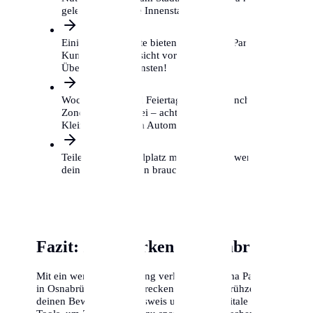
gelegentlich in die Innenstadt musst.
Einige Supermärkte bieten kostenloses Parken für
Kunden, aber Vorsicht vor privaten
Überwachungsdiensten!
Wochenenden und Feiertage sind in manchen
Zonen gebührenfrei – achte auf das
Kleingedruckte am Automaten.
Teile dir einen Stellplatz mit Nachbarn, wenn du
dein Auto nur selten brauchst.
Fazit: Klug parken in Osnabrück
Mit ein wenig Vorbereitung verliert das Thema Parken
in Osnabrück seinen Schrecken. Beantrage frühzeitig
deinen Bewohnerparkausweis und nutze digitale