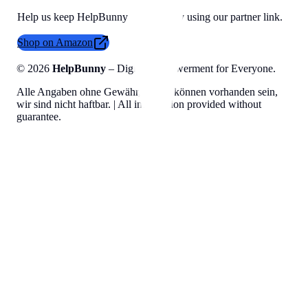
Help us keep HelpBunny tools free by using our partner link.
Shop on Amazon
©
2026
HelpBunny
– Digital Empowerment for Everyone.
Alle Angaben ohne Gewähr, Fehler können vorhanden sein,
wir sind nicht haftbar. | All information provided without
guarantee.