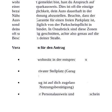
wohnst and dort gemeldet bist, hast du Anspruch auf
einen Bewohnerparkausweis. Dies ist oft die einzige
bezahlbare Möglichkeit, dein Auto dauerhaft in der
Nähe deiner Wohnung abzustellen. Beachte, dass der
Ausweis keine Garantie für einen freien Parkplatz ist,
sondern dich lediglich von der Parkscheinpflicht in
deiner Zone entbindet. In Osnabrück sind diese Zonen
oft sehr kleinteilig geschnitten, achte also genau auf die
Beschilderung in deiner Straße.
Voraussetzungen für den Antrag
Hauptwohnsitz in der entsprechenden
Parkzone
Kein privater Stellplatz (Garage/Hof)
vorhanden
Fahrzeug ist auf dich zugelassen (oder
dauerhafte Nutzungsbestätigung)
Gültiger Personalausweis und Fahrzeugschein
Teil I