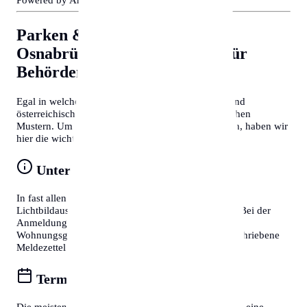
Parken & Bewohnerparken in
Osnabrück
Allgemeine Tipps für
Behördengänge
Egal in welcher Stadt Sie sich befinden, deutsche und
österreichische Behördenprozesse folgen oft ähnlichen
Mustern. Um Zeit zu sparen und Frust zu vermeiden, haben wir
hier die wichtigsten Tipps für Sie zusammengefasst:
Unterlagen vorbereiten
In fast allen Fällen benötigen Sie einen gültigen
Lichtbildausweis (Reisepass oder Personalausweis). Bei der
Anmeldung eines Wohnsitzes ist zudem die
Wohnungsgeberbestätigung (in DE) bzw. der unterschriebene
Meldezettel (in AT) zwingend erforderlich.
Termine online buchen
Die meisten Bürgerservice-Stellen bieten mittlerweile eine