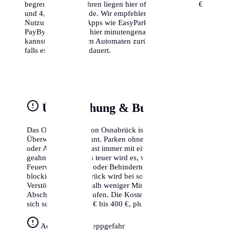
begrenzt. Die Gebühren liegen hier oft zwischen 1,50 €
und 4,00 € pro Stunde. Wir empfehlen dringend die
Nutzung von Park-Apps wie EasyPark oder
PayByPhone, da du hier minutengenau abrechnen
kannst und nicht zum Automaten zurücklaufen musst,
falls es doch länger dauert.
Überwachung & Bußgelder
Das Ordnungsamt von Osnabrück ist für seine strikte
Überwachung bekannt. Parken ohne gültigen Schein
oder Ausweis wird fast immer mit einem Knöllchen
geahndet. Besonders teuer wird es, wenn du Radwege,
Feuerwehrzufahrten oder Behindertenparkplätze
blockierst. In Osnabrück wird bei solchen schweren
Verstößen oft innerhalb weniger Minuten der
Abschleppdienst gerufen. Die Kosten hierfür belaufen
sich schnell auf 250 € bis 400 €, plus das Bußgeld.
Achtung Abschleppgefahr