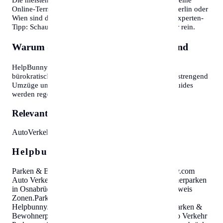
Online-Terminvereinbarung an. In Großstädten wie Berlin oder
Wien sind diese oft Wochen im Voraus ausgebucht. Experten-
Tipp: Schauen Sie morgens gegen 7:30 oder 8:00 Uhr rein.
Warum diese Informationen wichtig sind
HelpBunny.com hat es sich zur Aufgabe gemacht,
bürokratische Hürden abzubauen. Wir wissen, wie anstrengend
Umzüge und Behördengänge sein können. Unsere Guides
werden regelmäßig aktualisiert.
Relevante Themen:
Auto
Verkehr
Parkausweis
Zonen
Helpbunny.com SEO Cloud
Parken & Bewohnerparken in Osnabrück
Helpbunny.com
Auto Verkehr Parkausweis Zonen
.
Parken & Bewohnerparken
in Osnabrück
Helpbunny.com
Auto Verkehr Parkausweis
Zonen
.
Parken & Bewohnerparken in Osnabrück
Helpbunny.com
Auto Verkehr Parkausweis Zonen
.
Parken &
Bewohnerparken in Osnabrück
Helpbunny.com
Auto Verkehr