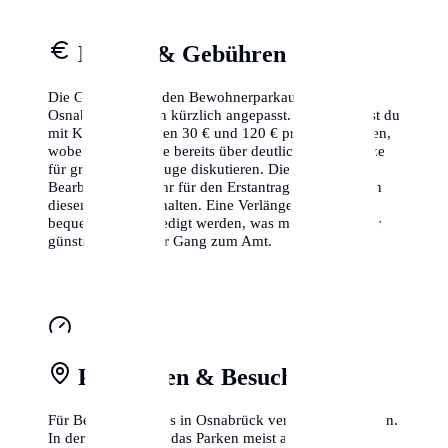
Kosten & Gebühren
Die Gebühren für den Bewohnerparkausweis in
Osnabrück wurden kürzlich angepasst. Aktuell musst du
mit Kosten zwischen 30 € und 120 € pro Jahr rechnen,
wobei einige Städte bereits über deutlich höhere Sätze
für größere Fahrzeuge diskutieren. Die
Bearbeitungsgebühr für den Erstantrag ist meistens in
diesem Betrag enthalten. Eine Verlängerung kann oft
bequem online erledigt werden, was manchmal sogar
günstiger ist als der Gang zum Amt.
Parkzonen & Besuchsparken
Für Besucher gibt es in Osnabrück verschiedene Zonen.
In der Kernstadt ist das Parken meist auf 2-3 Stunden