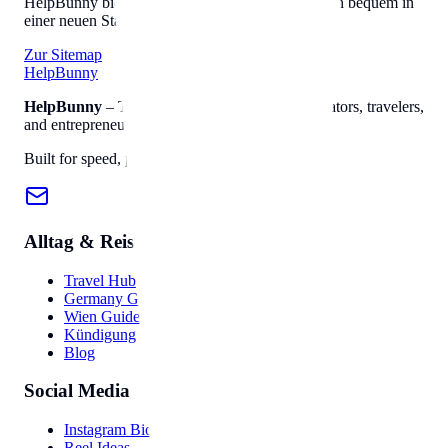
HelpBunny bietet alles, was Sie brauchen, um sich bequem in
einer neuen Stadt einzuleben.
Zur Sitemap
Help
Bunny
HelpBunny
– The ultimate digital toolkit for creators, travelers,
and entrepreneurs.
Built for speed, privacy, and ease of use.
Alltag & Reise
Travel Hub
Germany Guide
Wien Guide
Kündigung
Blog
Social Media
Instagram Bio
Reel Ideas