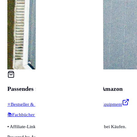
Passendes für
Zubehör & Tools
auf Amazon
⭐
Bestseller & Favoriten
🔧
Profi-Werkzeug & Equipment
📚
Fachbücher & Guides
💡
Smarte Helfer
• Affiliate-Link: Wir erhalten eine kleine Provision bei Käufen.
Powered by Amazon 🛒