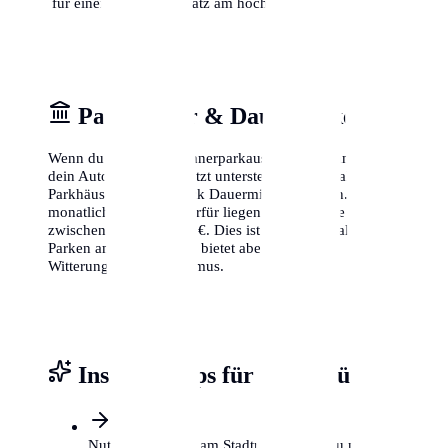
für einen freien Parkplatz am höchsten ist.
Parkhäuser & Dauerparken
Wenn du keinen Bewohnerparkausweis bekommst oder
dein Auto lieber geschützt unterstellst, bieten zahlreiche
Parkhäuser in Osnabrück Dauermietverträge an. Die
monatlichen Kosten hierfür liegen je nach Lage
zwischen 80 € und 200 €. Dies ist zwar teurer als das
Parken am Straßenrand, bietet aber Schutz vor
Witterung und Vandalismus.
Insider-Tipps für Osnabrück
Nutze P+R Plätze am Stadtrand, wenn du nur