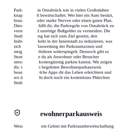
Parkraum ist in Osnabrück wie in vielen Großstädten
knapp und oft bewirtschaftet. Wer hier ein Auto besitzt,
braucht entweder starke Nerven oder einen guten Plan.
Dieser Guide hilft dir, die Parkregeln von Osnabrück zu
verstehen und unnötige Bußgelder zu vermeiden. Die
Stadtverwaltung hat sich zum Ziel gesetzt, den
Individualverkehr in der Innenstadt zu reduzieren, was
sich in einer Ausweitung der Parkraumzonen und
steigenden Gebühren widerspiegelt. Dennoch gibt es
Strategien, wie du als Anwohner oder Besucher
stressfrei und kostengünstig parken kannst. Wir zeigen
dir, wie du den begehrten Bewohnerparkausweis
beantragst, welche Apps dir das Leben erleichtern und
wo du vielleicht doch noch ein kostenloses Plätzchen
findest.
Der Bewohnerparkausweis
Wenn du in einem Gebiet mit Parkraumbewirtschaftung