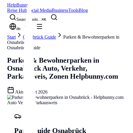
Help
Bunny
Reise Hub
Social Media
Business
Tools
Blog
Search tools...
⌘
K
de
Start
Osnabrück Guide
Parken & Bewohnerparken in
Osnabrück
Osnabrück Guide
Parken & Bewohnerparken in
Osnabrück
Auto, Verkehr,
Parkausweis, Zonen
Helpbunny.com
Aktualisiert
2026
Park-Guide Osnabrück