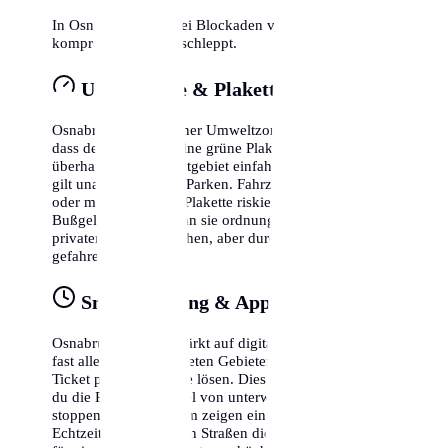
In Osnabrück wird bei Blockaden von Rettungswegen
kompromisslos abgeschleppt.
Umweltzone & Plakette
Osnabrück liegt in einer Umweltzone. Das bedeutet,
dass dein Fahrzeug eine grüne Plakette benötigt, um
überhaupt in das Stadtgebiet einfahren zu dürfen. Dies
gilt unabhängig vom Parken. Fahrzeuge ohne Plakette
oder mit gelber/roter Plakette riskieren hohe
Bußgelder, selbst wenn sie ordnungsgemäß auf einem
privaten Parkplatz stehen, aber durch die Zone
gefahren sind.
Smart Parking & Apps
Osnabrück setzt verstärkt auf digitale Lösungen. In
fast allen bewirtschafteten Gebieten kannst du dein
Ticket per Smartphone lösen. Dies hat den Vorteil, dass
du die Parkzeit flexibel von unterwegs verlängern oder
stoppen kannst. Zudem zeigen einige Apps bereits in
Echtzeit an, in welchen Straßen die Wahrscheinlichkeit