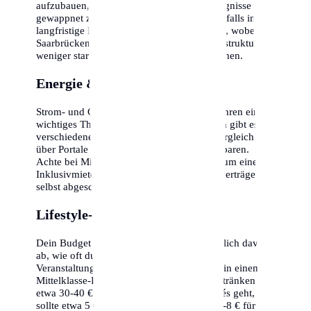
aufzubauen, um für unvorhergesehene Ereignisse
gewappnet zu sein. Die Inflation sollte ebenfalls in die
langfristige Kalkulation einbezogen werden, wobei
Saarbrücken durch seine stabile Wirtschaftsstruktur oft
weniger stark betroffen ist als andere Regionen.
Energie & Nebenkosten
Strom- und Gaspreise sind in den letzten Jahren ein
wichtiges Thema geworden. In Saarbrücken gibt es
verschiedene Anbieter, ein regelmäßiger Vergleich
über Portale kann hunderte Euro pro Jahr sparen.
Achte bei Mietverträgen darauf, ob es sich um eine
Inklusivmiete handelt oder ob alle Energieverträge
selbst abgeschlossen werden müssen.
Lifestyle-Optionen
Dein Budget in Saarbrücken hängt maßgeblich davon
ab, wie oft du auswärts isst oder kulturelle
Veranstaltungen besuchst. Ein Abendessen in einem
Mittelklasse-Restaurant kostet inklusive Getränken
etwa 30-40 € pro Person. Wer gerne in Cafés geht,
sollte etwa 5 € für einen Cappuccino und 6-8 € für ein