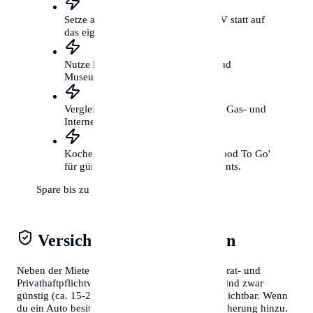
Setze auf das Fahrrad und den ÖPNV statt auf
das eigene Auto.
Nutze kostenfreie Kulturangebote und
Museumstage.
Vergleiche regelmäßig deine Strom-, Gas- und
Internetverträge.
Koche öfter selbst und nutze 'Too Good To Go'
für günstige Mahlzeiten aus Restaurants.
Spare bis zu 300€ mtl.
Versicherungen & Abgaben
Neben der Miete solltest du Kosten für die Hausrat- und
Privathaftpflichtversicherung einplanen. Diese sind zwar
günstig (ca. 15-20€/Monat), aber absolut unverzichtbar. Wenn
du ein Auto besitzt, kommen Steuern und Versicherung hinzu.