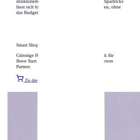
strukturierten Planung und ein paar cleveren Spartricks
lässt sich hier ein hervorragendes Leben führen, ohne
das Budget zu sprengen.
Smart Shopping für Ihr neues Zuhause
Günstige Haushaltsartikel, Möbel und Technik für
Ihren Start in Saarbrücken finden Sie bei unserem
Partner.
Zu den Amazon Angeboten »