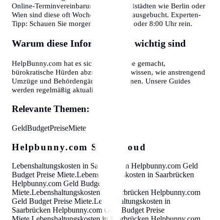
Online-Terminvereinbarung an. In Großstädten wie Berlin oder
Wien sind diese oft Wochen im Voraus ausgebucht. Experten-
Tipp: Schauen Sie morgens gegen 7:30 oder 8:00 Uhr rein.
Warum diese Informationen wichtig sind
HelpBunny.com hat es sich zur Aufgabe gemacht,
bürokratische Hürden abzubauen. Wir wissen, wie anstrengend
Umzüge und Behördengänge sein können. Unsere Guides
werden regelmäßig aktualisiert.
Relevante Themen:
Geld
Budget
Preise
Miete
Helpbunny.com SEO Cloud
Lebenshaltungskosten in Saarbrücken
Helpbunny.com
Geld
Budget Preise Miete
.
Lebenshaltungskosten in Saarbrücken
Helpbunny.com
Geld Budget Preise
Miete
.
Lebenshaltungskosten in Saarbrücken
Helpbunny.com
Geld Budget Preise Miete
.
Lebenshaltungskosten in
Saarbrücken
Helpbunny.com
Geld Budget Preise
Miete
.
Lebenshaltungskosten in Saarbrücken
Helpbunny.com