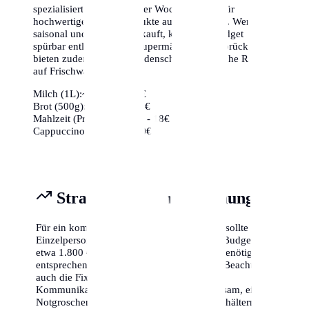
spezialisierte Bioläden oder Wochenmärkte für
hochwertige frische Produkte aus der Region. Wer
saisonal und regional einkauft, kann sein Budget
spürbar entlasten. Viele Supermärkte in Saarbrücken
bieten zudem kurz vor Ladenschluss erhebliche Rabatte
auf Frischwaren an.
Milch (1L):
~1,10€ - 1,40€
Brot (500g):
~2,50€ - 4,00€
Mahlzeit (Preiswert):
~12€ - 18€
Cappuccino:
~3,50€ - 5,00€
Strategische Finanzplanung
Für ein komfortables Leben in Saarbrücken sollte eine
Einzelperson mit einem monatlichen Netto-Budget von
etwa 1.800 € bis 2.500 € planen. Familien benötigen
entsprechend mehr (ca. 3.500 € - 5.000 €). Beachte
auch die Fixkosten für Versicherungen und
Kommunikation (Internet/Handy). Es ist ratsam, einen
Notgroschen von mindestens drei Monatsgehältern