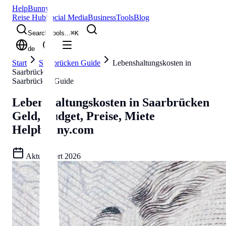
Help
Bunny
Reise Hub
Social Media
Business
Tools
Blog
Search tools...
⌘
K
de
Start
Saarbrücken Guide
Lebenshaltungskosten in
Saarbrücken
Saarbrücken Guide
Lebenshaltungskosten in Saarbrücken
Geld, Budget, Preise, Miete
Helpbunny.com
Aktualisiert
2026