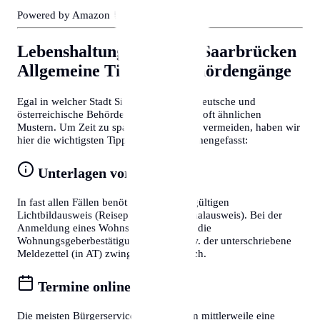
Powered by Amazon 🛒
Lebenshaltungskosten in Saarbrücken
Allgemeine Tipps für Behördengänge
Egal in welcher Stadt Sie sich befinden, deutsche und
österreichische Behördenprozesse folgen oft ähnlichen
Mustern. Um Zeit zu sparen und Frust zu vermeiden, haben wir
hier die wichtigsten Tipps für Sie zusammengefasst:
Unterlagen vorbereiten
In fast allen Fällen benötigen Sie einen gültigen
Lichtbildausweis (Reisepass oder Personalausweis). Bei der
Anmeldung eines Wohnsitzes ist zudem die
Wohnungsgeberbestätigung (in DE) bzw. der unterschriebene
Meldezettel (in AT) zwingend erforderlich.
Termine online buchen
Die meisten Bürgerservice-Stellen bieten mittlerweile eine