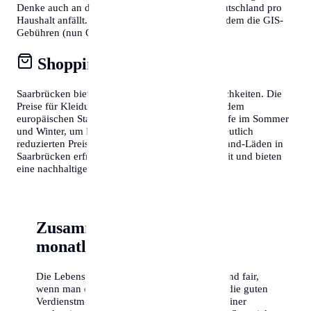
Denke auch an den Rundfunkbeitrag, der in Deutschland pro
Haushalt anfällt. Wer in Österreich lebt, muss zudem die GIS-
Gebühren (nun ORF-Beitrag) berücksichtigen.
Shopping & Konsum
Saarbrücken bietet fantastische Shopping-Möglichkeiten. Die
Preise für Kleidung und Elektronik entsprechen dem
europäischen Standard. Nutze die Schlussverkäufe im Sommer
und Winter, um hochwertige Markenartikel zu deutlich
reduzierten Preisen zu erstehen. Auch Second-Hand-Läden in
Saarbrücken erfreuen sich wachsender Beliebtheit und bieten
eine nachhaltige Alternative zum Neukauf.
Zusammenfassung der
monatlichen Kosten
Die Lebenshaltungskosten in Saarbrücken sind fair,
wenn man die gebotene Lebensqualität und die guten
Verdienstmöglichkeiten berücksichtigt. Mit einer