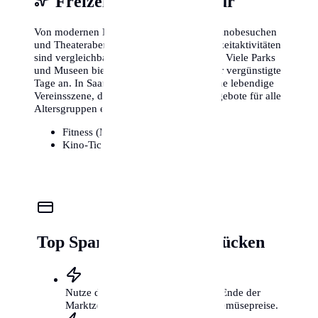
Freizeit, Sport & Kultur
Von modernen Fitnessstudios bis hin zu Kinobesuchen
und Theaterabenden – die Kosten für Freizeitaktivitäten
sind vergleichbar mit anderen Metropolen. Viele Parks
und Museen bieten zudem kostenlose oder vergünstigte
Tage an. In Saarbrücken gibt es zudem eine lebendige
Vereinsszene, die kostengünstige Sportangebote für alle
Altersgruppen ermöglicht.
Fitness (Monat):
25€ - 85€
Kino-Ticket:
11€ - 16€
Top Spartipps für Saarbrücken
Nutze die Wochenmärkte kurz vor Ende der
Marktzeit für günstige Obst- und Gemüsepreise.