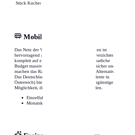
Stück Kuchen einplanen.
Mobilität & ÖPNV
Das Netz der Verkehrsbetriebe in Saarbrücken ist
hervorragend ausgebaut. Viele Einwohner verzichten
komplett auf ein eigenes Auto, was das monatliche
Budget massiv entlastet. Fahrradwege sind sicher und
machen das Radfahren zu einer attraktiven Alternative.
Das Deutschlandticket (oder lokale Äquivalente in
Österreich) bietet zudem eine extrem kostengünstige
Möglichkeit, die gesamte Region zu erkunden.
Einzelfahrschein:
ca. 3,20€
Monatskarte / Abo:
ca. 49€ - 90€