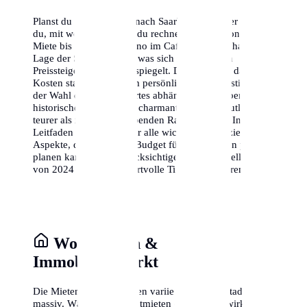
Planst du einen Umzug nach Saarbrücken? Hier erfährst
du, mit welchen Kosten du rechnen musst – von der
Miete bis zum Cappuccino im Café. Die wirtschaftliche
Lage der Stadt ist stabil, was sich in moderaten
Preissteigerungen widerspiegelt. Denke daran, dass die
Kosten stark von deinem persönlichen Lebensstil und
der Wahl deines Wohnortes abhängen. Ein Leben im
historischen Zentrum ist charmant, aber oft deutlich
teurer als in den aufstrebenden Randbezirken. In diesem
Leitfaden analysieren wir alle wichtigen finanziellen
Aspekte, damit du dein Budget für Saarbrücken präzise
planen kannst. Wir berücksichtigen dabei aktuelle Daten
von 2024 und geben wertvolle Tipps zum Sparen.
Wohnkosten &
Immobilienmarkt
Die Mieten in Saarbrücken variieren je nach Stadtteil
massiv. Während die Kaltmieten oft moderat wirken,