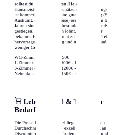
solltest du die Nebenkosten (Heizung, Wasser,
Hausmeister) nicht unterschätzen. Der Wohnungsmarkt
ist kompetitiv, daher ist eine gute Vorbereitung (Schufa-
Auskunft, Gehaltsnachweise) essenziell. In den letzten
Jahren sind die Preise insbesondere in den Trendvierteln
gestiegen, weshalb es sich lohnt, auch weniger
bekannte Bezirke in Betracht zu ziehen, die oft eine
hervorragende Anbindung und mehr Lebensqualität für
weniger Geld bieten.
WG-Zimmer:
ca. 350€ - 650€
1-Zimmer-Wohnung:
ca. 600€ - 1000€
3-Zimmer (Zentrum):
ca. 1200€ - 2000€
Nebenkosten (85m²):
ca. 150€ - 350€
Lebensmittel & Täglicher
Bedarf
Die Preise für Lebensmittel liegen im nationalen
Durchschnitt. Es gibt eine exzellente Auswahl an
Discountern (Aldi, Lidl) für den Grundbedarf und