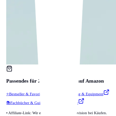
Passendes für
Zubehör & Tools
auf Amazon
⭐
Bestseller & Favoriten
🔧
Profi-Werkzeug & Equipment
📚
Fachbücher & Guides
💡
Smarte Helfer
• Affiliate-Link: Wir erhalten eine kleine Provision bei Käufen.