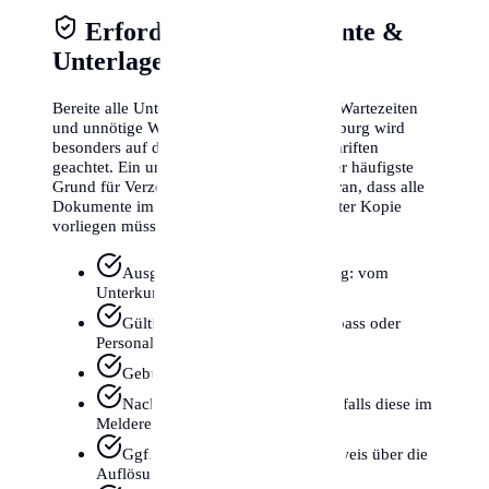
Erforderliche Dokumente &
Unterlagen
Bereite alle Unterlagen sorgfältig vor, um Wartezeiten
und unnötige Wege zu vermeiden. In Salzburg wird
besonders auf die Richtigkeit der Unterschriften
geachtet. Ein unvollständiger Antrag ist der häufigste
Grund für Verzögerungen. Denken Sie daran, dass alle
Dokumente im Original oder in beglaubigter Kopie
vorliegen müssen.
Ausgefüllter Meldezettel (wichtig: vom
Unterkunftgeber unterschrieben!)
Gültiges Reisedokument (Reisepass oder
Personalausweis)
Geburtsurkunde (im Original)
Nachweis akademischer Grade (falls diese im
Melderegister stehen sollen)
Ggf. Heiratsurkunde oder Nachweis über die
Auflösung der Ehe