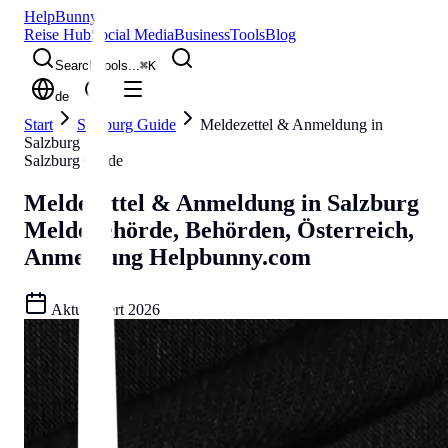
Help
Bunny
Reise Hub
Social Media
Business
Tools
Blog
Search tools...
⌘
K
de
Start
Salzburg Guide
Meldezettel & Anmeldung in
Salzburg
Salzburg Guide
Meldezettel & Anmeldung in Salzburg
Meldebehörde, Behörden, Österreich,
Anmeldung
Helpbunny.com
Aktualisiert
2026