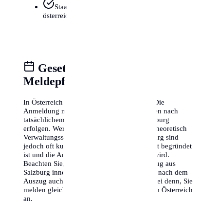
Staatsbürgerschaftsnachweis (bei
österreichischen Staatsbürgern)
Gesetzliche Fristen &
Meldepflicht
In Österreich gilt eine strikte Meldepflicht. Die
Anmeldung muss innerhalb von 3 Werktagen nach
tatsächlichem Bezug der Unterkunft in Salzburg
erfolgen. Wer diese Frist versäumt, riskiert theoretisch
Verwaltungsstrafen. Die Behörden in Salzburg sind
jedoch oft kulant, wenn die Verzögerung gut begründet
ist und die Anmeldung zeitnah nachgeholt wird.
Beachten Sie, dass Sie sich bei einem Wegzug aus
Salzburg innerhalb von drei Tagen vor oder nach dem
Auszug auch wieder abmelden müssen, es sei denn, Sie
melden gleichzeitig einen neuen Wohnsitz in Österreich
an.