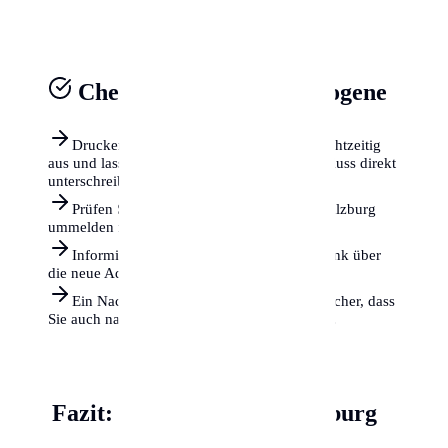
Checkliste für Neuzugezogene
Drucken Sie das Meldezettel-Formular rechtzeitig
aus und lassen Sie es beim Mietvertragsabschluss direkt
unterschreiben.
Prüfen Sie, ob Sie auch Ihr Fahrzeug in Salzburg
ummelden müssen (Frist: 1 Monat).
Informieren Sie Ihre Versicherung und Bank über
die neue Adresse.
Ein Nachsendeauftrag bei der Post stellt sicher, dass
Sie auch nach dem Umzug erreichbar bleiben.
Fazit: Willkommen in Salzburg