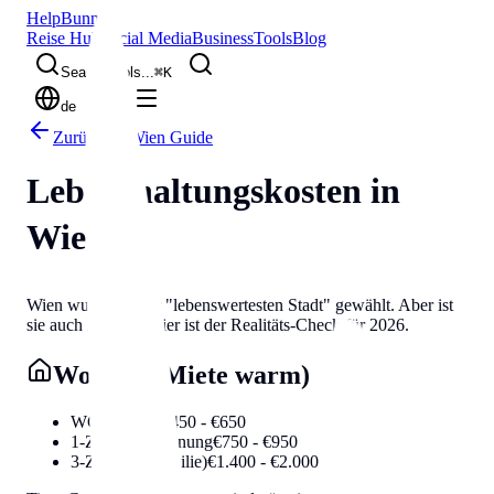
Help
Bunny
Reise Hub
Social Media
Business
Tools
Blog
Search tools...
⌘
K
de
Zurück zu Wien Guide
Lebenshaltungskosten in
Wien 💰
Wien wurde oft zur "lebenswertesten Stadt" gewählt. Aber ist
sie auch leistbar? Hier ist der Realitäts-Check für 2026.
Wohnen (Miete warm)
WG-Zimmer
€450 - €650
1-Zimmer Wohnung
€750 - €950
3-Zimmer (Familie)
€1.400 - €2.000