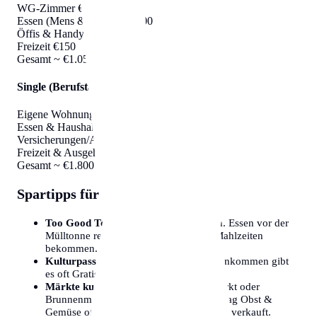
WG-Zimmer
€550
Essen (Mens & Kochen)
€300
Öffis & Handy
€50
Freizeit
€150
Gesamt
~ €1.050
Single (Berufstätig)
Eigene Wohnung (Warm)
€900
Essen & Haushalt
€450
Versicherungen/Abos
€100
Freizeit & Ausgehen
€350
Gesamt
~ €1.800
Spartipps für Wien
Too Good To Go:
Sehr populär in Wien. Essen vor der
Mülltonne retten und für €4-€5 ganze Mahlzeiten
bekommen.
Kulturpass:
Für Menschen mit wenig Einkommen gibt
es oft Gratiseintritt in Museen.
Märkte kurz vor Schluss:
Am Naschmarkt oder
Brunnenmarkt werden Samstag Nachmittag Obst &
Gemüse oft verschenkt oder extrem billig verkauft.