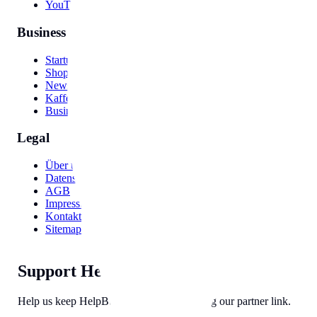
YouTube Video
Business
Startup Names
Shop Names
Newsletter Names
Kaffee Namen
Business Ideas
Legal
Über uns
Datenschutzerklärung
AGB
Impressum
Kontakt
Sitemap
Support HelpBunny
Help us keep HelpBunny tools free by using our partner link.