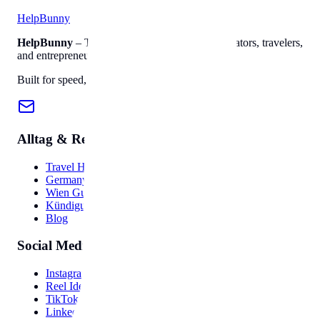
Help
Bunny
HelpBunny
– The ultimate digital toolkit for creators, travelers,
and entrepreneurs.
Built for speed, privacy, and ease of use.
Alltag & Reise
Travel Hub
Germany Guide
Wien Guide
Kündigung
Blog
Social Media
Instagram Bio
Reel Ideas
TikTok Hooks
LinkedIn Post