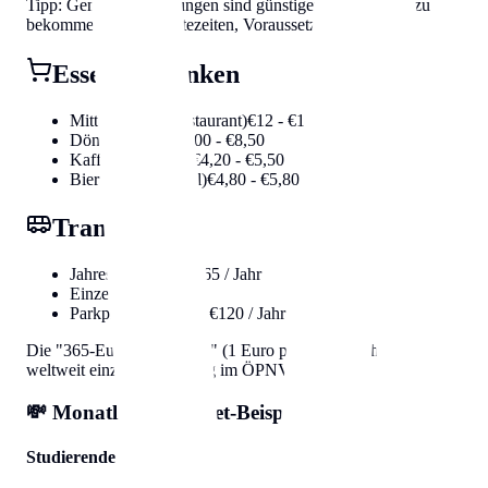
Tipp: Gemeindewohnungen sind günstiger, aber schwer zu
bekommen (lange Wartezeiten, Voraussetzungen).
Essen & Trinken
Mittagsmenü (Restaurant)
€12 - €18
Döner / Kebab
€6,00 - €8,50
Kaffee (Melange)
€4,20 - €5,50
Bier (0.5l im Lokal)
€4,80 - €5,80
Transport
Jahreskarte Öffis
€365 / Jahr
Einzelticket
€2,40
Parkpickerl (Bezirk)
€120 / Jahr
Die "365-Euro-Jahreskarte" (1 Euro pro Tag) macht Wien
weltweit einzigartig günstig im ÖPNV.
💸 Monatliches Budget-Beispiel
Studierende