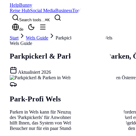
Help
Bunny
Reise Hub
Social Media
Business
Tools
Blog
Search tools...
⌘
K
de
Start
Wels Guide
Parkpickerl & Parken in Wels
Wels Guide
Parkpickerl & Parken in Wels
Parken, Ö
Aktualisiert
2026
Park-Profi Wels
Parken in Wels kann für Neuzugezogene eine echte Herausforderun
des 'Parkpickerls' für Anwohner bewirtschaftet. Das Parkpickerl 
hilft Ihnen, das System von Wels zu durchschauen, hohe Bußgelder
Besucher nur für ein paar Stunden in die Stadt kommen – mit den 