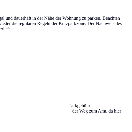
egal und dauerhaft in der Nähe der Wohnung zu parken. Beachten
en wieder die regulären Regeln der Kurzparkzone. Der Nachweis des
erlich.
bgabe der Stadt und der eigentlichen Parkgebühr
line-Beantragung ist oft günstiger als der Weg zum Amt, da hier