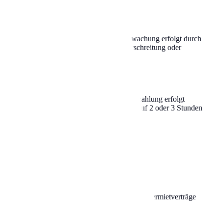
Bodenmarkierungen gekennzeichnet. Die Überwachung erfolgt durch
meist 36 €, kann aber bei längerer Zeitüberschreitung oder
 1 Std., 1,5 Std., 2 Std.) erhältlich. Die Bezahlung erfolgt
 auf die maximale Parkdauer, da diese oft auf 2 oder 3 Stunden
 Tiefgaragen. Viele Anbieter bieten attraktive Dauermietverträge