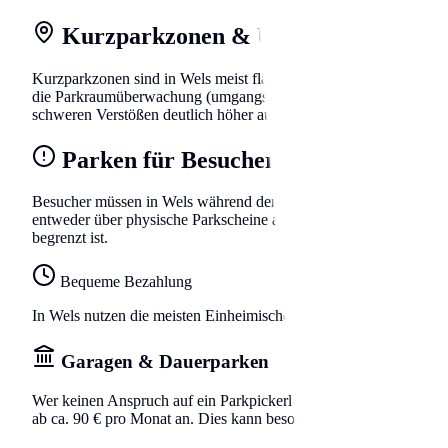
Kurzparkzonen & Überwachung
Kurzparkzonen sind in Wels meist flächendeckend eingerichtet. S
die Parkraumüberwachung (umgangssprachlich 'Parksheriffs'). Die 
schweren Verstößen deutlich höher ausfallen.
Parken für Besucher & Gäste
Besucher müssen in Wels während der Bewirtschaftungszeiten Parksc
entweder über physische Parkscheine aus Trafiken oder Automate
begrenzt ist.
Bequeme Bezahlung
In Wels nutzen die meisten Einheimischen Apps wie 'Handyparken'
Garagen & Dauerparken
Wer keinen Anspruch auf ein Parkpickerl hat oder sein Auto lieber
ab ca. 90 € pro Monat an. Dies kann besonders in der Innenstadt ei