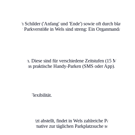
ie sind durch Schilder ('Anfang' und 'Ende') sowie oft durch blaue 
Strafen für Parkverstöße in Wels sind streng: Ein Organmandat kostet 
heine lösen. Diese sind für verschiedene Zeitstufen (15 Min., 30 Min.,
n sowie über das praktische Handy-Parken (SMS oder App). Achte genau
 für maximale Flexibilität.
 witterungsgeschützt abstellt, findet in Wels zahlreiche Parkhäuser und
ne stressfreie Alternative zur täglichen Parkplatzsuche sein.