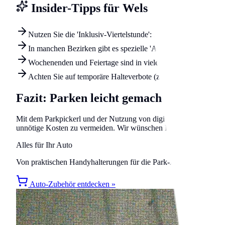
Insider-Tipps für Wels
Nutzen Sie die 'Inklusiv-Viertelstunde': In vielen Zonen ist d
In manchen Bezirken gibt es spezielle 'Anwohnerparkplätze', di
Wochenenden und Feiertage sind in vielen Zonen gebührenfrei
Achten Sie auf temporäre Halteverbote (z.B. wegen Baustelle
Fazit: Parken leicht gemacht
Mit dem Parkpickerl und der Nutzung von digitalen Park-Apps ve
unnötige Kosten zu vermeiden. Wir wünschen Ihnen eine gute Fahr
Alles für Ihr Auto
Von praktischen Handyhalterungen für die Park-App bis hin zu No
Auto-Zubehör entdecken »