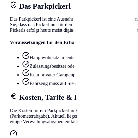
Das Parkpickerl für Anwohner
Das Parkpickerl ist eine Ausnahmebewilligung für Bewohner von K
Sie, dass das Pickerl nur für den Bezirk gilt, in dem Sie Ihren 
Pickerls erfolgt heute meist digital über das Kennzeichen (E-Picke
Voraussetzungen für den Erhalt
Hauptwohnsitz im entsprechenden Stadtbezirk/Zone
Zulassungsbesitzer oder Leasingnehmer des Fahrzeugs
Kein privater Garagenplatz zu einem zumutbaren Preis 
Fahrzeug muss auf Sie oder als Firmenwagen auf Ihre
Kosten, Tarife & Laufzeiten
Die Kosten für ein Parkpickerl in Wels setzen sich aus verschi
(Parkometerabgabe). Aktuell liegen die Gesamtkosten je nach Sta
einige Verwaltungsabgaben entfallen.