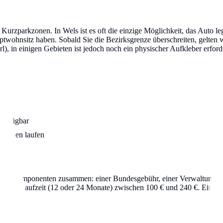
urzparkzonen. In Wels ist es oft die einzige Möglichkeit, das Auto l
Hauptwohnsitz haben. Sobald Sie die Bezirksgrenze überschreiten, gelt
rl), in einigen Gebieten ist jedoch noch ein physischer Aufkleber erford
verfügbar
n Namen laufen
edenen Komponenten zusammen: einer Bundesgebühr, einer Verwaltungsa
dt und Laufzeit (12 oder 24 Monate) zwischen 100 € und 240 €. Eine On