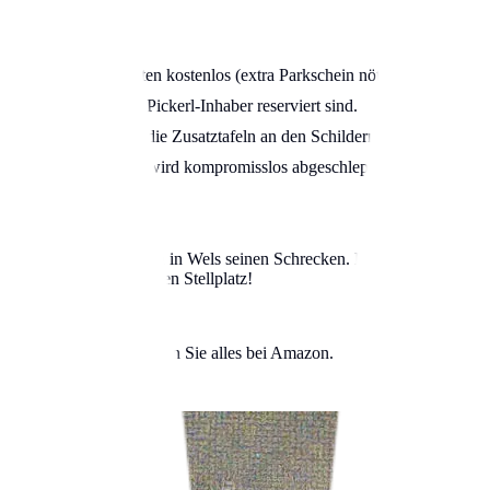
as Parken für 15 Minuten kostenlos (extra Parkschein nötig!).
e ausschließlich für Pickerl-Inhaber reserviert sind.
 – prüfen Sie immer die Zusatztafeln an den Schildern.
n oder Märkten), hier wird kompromisslos abgeschleppt.
rliert das Thema Parken in Wels seinen Schrecken. Beantragen Sie Ihr
t und immer einen freien Stellplatz!
tfall-Ausrüstung – finden Sie alles bei Amazon.