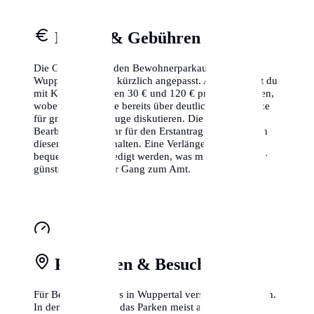
Kosten & Gebühren
Die Gebühren für den Bewohnerparkausweis in
Wuppertal wurden kürzlich angepasst. Aktuell musst du
mit Kosten zwischen 30 € und 120 € pro Jahr rechnen,
wobei einige Städte bereits über deutlich höhere Sätze
für größere Fahrzeuge diskutieren. Die
Bearbeitungsgebühr für den Erstantrag ist meistens in
diesem Betrag enthalten. Eine Verlängerung kann oft
bequem online erledigt werden, was manchmal sogar
günstiger ist als der Gang zum Amt.
Parkzonen & Besuchsparken
Für Besucher gibt es in Wuppertal verschiedene Zonen.
In der Kernstadt ist das Parken meist auf 2-3 Stunden