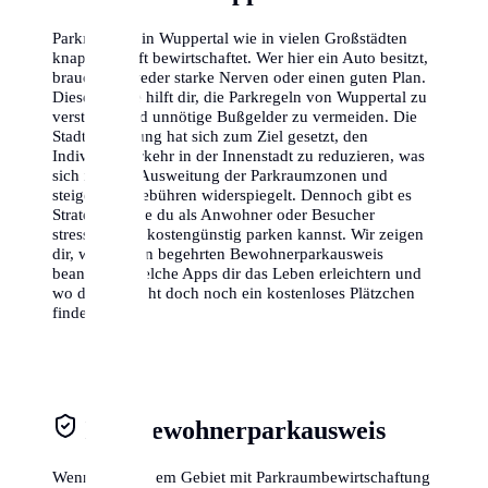
Parkraum ist in Wuppertal wie in vielen Großstädten
knapp und oft bewirtschaftet. Wer hier ein Auto besitzt,
braucht entweder starke Nerven oder einen guten Plan.
Dieser Guide hilft dir, die Parkregeln von Wuppertal zu
verstehen und unnötige Bußgelder zu vermeiden. Die
Stadtverwaltung hat sich zum Ziel gesetzt, den
Individualverkehr in der Innenstadt zu reduzieren, was
sich in einer Ausweitung der Parkraumzonen und
steigenden Gebühren widerspiegelt. Dennoch gibt es
Strategien, wie du als Anwohner oder Besucher
stressfrei und kostengünstig parken kannst. Wir zeigen
dir, wie du den begehrten Bewohnerparkausweis
beantragst, welche Apps dir das Leben erleichtern und
wo du vielleicht doch noch ein kostenloses Plätzchen
findest.
Der Bewohnerparkausweis
Wenn du in einem Gebiet mit Parkraumbewirtschaftung