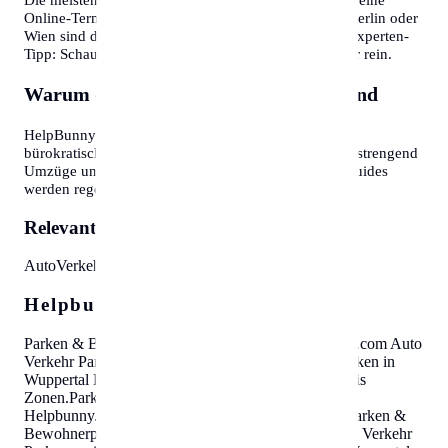
Online-Terminvereinbarung an. In Großstädten wie Berlin oder
Wien sind diese oft Wochen im Voraus ausgebucht. Experten-
Tipp: Schauen Sie morgens gegen 7:30 oder 8:00 Uhr rein.
Warum diese Informationen wichtig sind
HelpBunny.com hat es sich zur Aufgabe gemacht,
bürokratische Hürden abzubauen. Wir wissen, wie anstrengend
Umzüge und Behördengänge sein können. Unsere Guides
werden regelmäßig aktualisiert.
Relevante Themen:
Auto
Verkehr
Parkausweis
Zonen
Helpbunny.com SEO Cloud
Parken & Bewohnerparken in Wuppertal
Helpbunny.com
Auto
Verkehr Parkausweis Zonen
.
Parken & Bewohnerparken in
Wuppertal
Helpbunny.com
Auto Verkehr Parkausweis
Zonen
.
Parken & Bewohnerparken in Wuppertal
Helpbunny.com
Auto Verkehr Parkausweis Zonen
.
Parken &
Bewohnerparken in Wuppertal
Helpbunny.com
Auto Verkehr