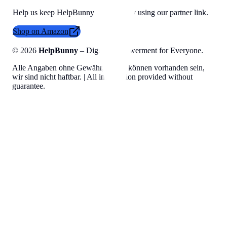
Help us keep HelpBunny tools free by using our partner link.
Shop on Amazon
©
2026
HelpBunny
– Digital Empowerment for Everyone.
Alle Angaben ohne Gewähr, Fehler können vorhanden sein,
wir sind nicht haftbar. | All information provided without
guarantee.