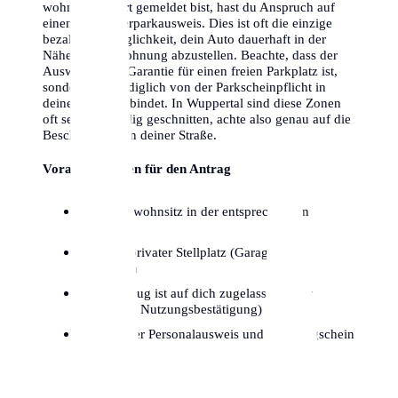
wohnst and dort gemeldet bist, hast du Anspruch auf
einen Bewohnerparkausweis. Dies ist oft die einzige
bezahlbare Möglichkeit, dein Auto dauerhaft in der
Nähe deiner Wohnung abzustellen. Beachte, dass der
Ausweis keine Garantie für einen freien Parkplatz ist,
sondern dich lediglich von der Parkscheinpflicht in
deiner Zone entbindet. In Wuppertal sind diese Zonen
oft sehr kleinteilig geschnitten, achte also genau auf die
Beschilderung in deiner Straße.
Voraussetzungen für den Antrag
Hauptwohnsitz in der entsprechenden
Parkzone
Kein privater Stellplatz (Garage/Hof)
vorhanden
Fahrzeug ist auf dich zugelassen (oder
dauerhafte Nutzungsbestätigung)
Gültiger Personalausweis und Fahrzeugschein
Teil I