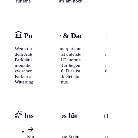
für einen freien Parkplatz am höchsten ist.
Parkhäuser & Dauerparken
Wenn du keinen Bewohnerparkausweis bekommst oder
dein Auto lieber geschützt unterstellst, bieten zahlreiche
Parkhäuser in Wuppertal Dauermietverträge an. Die
monatlichen Kosten hierfür liegen je nach Lage
zwischen 80 € und 200 €. Dies ist zwar teurer als das
Parken am Straßenrand, bietet aber Schutz vor
Witterung und Vandalismus.
Insider-Tipps für Wuppertal
Nutze P+R Plätze am Stadtrand, wenn du nur