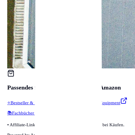
Passendes für
Zubehör & Tools
auf Amazon
⭐
Bestseller & Favoriten
🔧
Profi-Werkzeug & Equipment
📚
Fachbücher & Guides
💡
Smarte Helfer
• Affiliate-Link: Wir erhalten eine kleine Provision bei Käufen.
Powered by Amazon 🛒