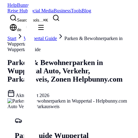
Help
Bunny
Reise Hub
Social Media
Business
Tools
Blog
Search tools...
⌘
K
de
Start
Wuppertal Guide
Parken & Bewohnerparken in
Wuppertal
Wuppertal Guide
Parken & Bewohnerparken in
Wuppertal
Auto, Verkehr,
Parkausweis, Zonen
Helpbunny.com
Aktualisiert
2026
Park-Guide Wuppertal