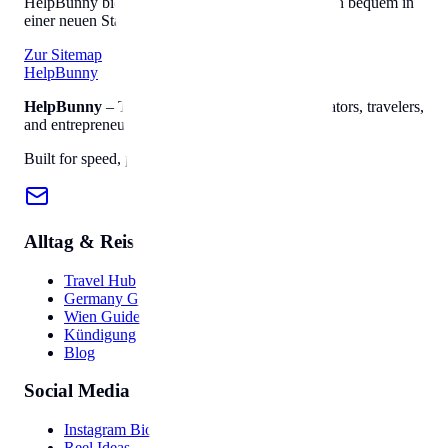
HelpBunny bietet alles, was Sie brauchen, um sich bequem in
einer neuen Stadt einzuleben.
Zur Sitemap
Help
Bunny
HelpBunny
– The ultimate digital toolkit for creators, travelers,
and entrepreneurs.
Built for speed, privacy, and ease of use.
Alltag & Reise
Travel Hub
Germany Guide
Wien Guide
Kündigung
Blog
Social Media
Instagram Bio
Reel Ideas