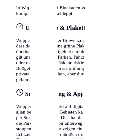
In Wuppertal wird bei Blockaden von Rettungswegen
kompromisslos abgeschleppt.
Umweltzone & Plakette
Wuppertal liegt in einer Umweltzone. Das bedeutet,
dass dein Fahrzeug eine grüne Plakette benötigt, um
überhaupt in das Stadtgebiet einfahren zu dürfen. Dies
gilt unabhängig vom Parken. Fahrzeuge ohne Plakette
oder mit gelber/roter Plakette riskieren hohe
Bußgelder, selbst wenn sie ordnungsgemäß auf einem
privaten Parkplatz stehen, aber durch die Zone
gefahren sind.
Smart Parking & Apps
Wuppertal setzt verstärkt auf digitale Lösungen. In fast
allen bewirtschafteten Gebieten kannst du dein Ticket
per Smartphone lösen. Dies hat den Vorteil, dass du
die Parkzeit flexibel von unterwegs verlängern oder
stoppen kannst. Zudem zeigen einige Apps bereits in
Echtzeit an, in welchen Straßen die Wahrscheinlichkeit