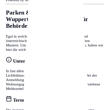
Parken & Bewohnerparken in
Wuppertal
Allgemeine Tipps für
Behördengänge
Egal in welcher Stadt Sie sich befinden, deutsche und
österreichische Behördenprozesse folgen oft ähnlichen
Mustern. Um Zeit zu sparen und Frust zu vermeiden, haben wir
hier die wichtigsten Tipps für Sie zusammengefasst:
Unterlagen vorbereiten
In fast allen Fällen benötigen Sie einen gültigen
Lichtbildausweis (Reisepass oder Personalausweis). Bei der
Anmeldung eines Wohnsitzes ist zudem die
Wohnungsgeberbestätigung (in DE) bzw. der unterschriebene
Meldezettel (in AT) zwingend erforderlich.
Termine online buchen
Die meisten Bürgerservice-Stellen bieten mittlerweile eine