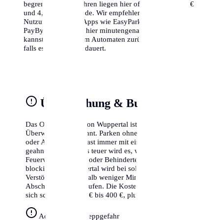
begrenzt. Die Gebühren liegen hier oft zwischen 1,50 €
und 4,00 € pro Stunde. Wir empfehlen dringend die
Nutzung von Park-Apps wie EasyPark oder
PayByPhone, da du hier minutengenau abrechnen
kannst und nicht zum Automaten zurücklaufen musst,
falls es doch länger dauert.
Überwachung & Bußgelder
Das Ordnungsamt von Wuppertal ist für seine strikte
Überwachung bekannt. Parken ohne gültigen Schein
oder Ausweis wird fast immer mit einem Knöllchen
geahndet. Besonders teuer wird es, wenn du Radwege,
Feuerwehrzufahrten oder Behindertenparkplätze
blockierst. In Wuppertal wird bei solchen schweren
Verstößen oft innerhalb weniger Minuten der
Abschleppdienst gerufen. Die Kosten hierfür belaufen
sich schnell auf 250 € bis 400 €, plus das Bußgeld.
Achtung Abschleppgefahr