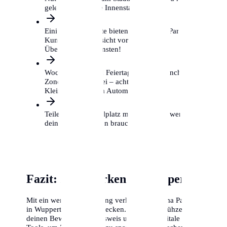
gelegentlich in die Innenstadt musst.
Einige Supermärkte bieten kostenloses Parken für
Kunden, aber Vorsicht vor privaten
Überwachungsdiensten!
Wochenenden und Feiertage sind in manchen
Zonen gebührenfrei – achte auf das
Kleingedruckte am Automaten.
Teile dir einen Stellplatz mit Nachbarn, wenn du
dein Auto nur selten brauchst.
Fazit: Klug parken in Wuppertal
Mit ein wenig Vorbereitung verliert das Thema Parken
in Wuppertal seinen Schrecken. Beantrage frühzeitig
deinen Bewohnerparkausweis und nutze digitale