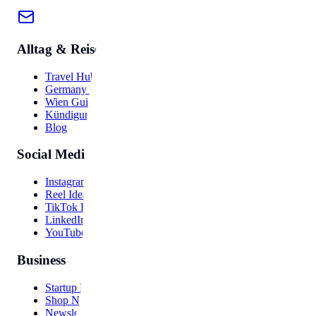
Alltag & Reise
Travel Hub
Germany Guide
Wien Guide
Kündigung
Blog
Social Media
Instagram Bio
Reel Ideas
TikTok Hooks
LinkedIn Post
YouTube Video
Business
Startup Names
Shop Names
Newsletter Names