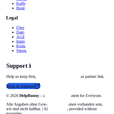
Kaffee Namen
Business Ideas
Legal
Über uns
Datenschutzerklärung
AGB
Impressum
Kontakt
Sitemap
Support HelpBunny
Help us keep HelpBunny tools free by using our partner link.
Shop on Amazon
©
2026
HelpBunny
– Digital Empowerment for Everyone.
Alle Angaben ohne Gewähr, Fehler können vorhanden sein,
wir sind nicht haftbar. | All information provided without
guarantee.