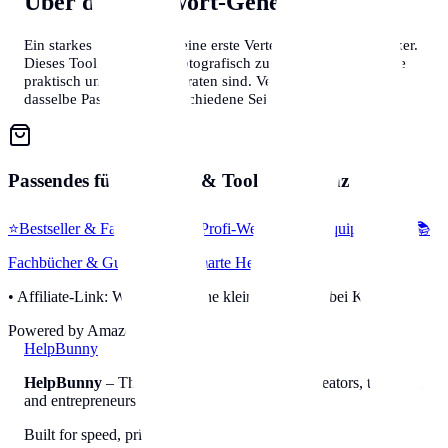
Über den Passwort-Generator
Ein starkes Passwort ist deine erste Verteidigung gegen Hacker.
Dieses Tool generiert kryptografisch zufällige Passwörter, die
praktisch unmöglich zu erraten sind. Verwende niemals
dasselbe Passwort für verschiedene Seiten.
Passendes für
Zubehör & Tools
auf Amazon
⭐
Bestseller & Favoriten
🔧
Profi-Werkzeug & Equipment
📚
Fachbücher & Guides
💡
Smarte Helfer
• Affiliate-Link: Wir erhalten eine kleine Provision bei Käufen.
Powered by Amazon 🛒
Help
Bunny
HelpBunny
– The ultimate digital toolkit for creators, travelers,
and entrepreneurs.
Built for speed, privacy, and ease of use.