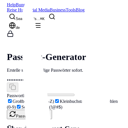
Help
Bunny
Reise Hub
Social Media
Business
Tools
Blog
Search tools...
⌘
K
de
Passwort-Generator
Erstelle starke, zufällige Passwörter sofort.
••••••••••••••••
Passwortlänge
16
Großbuchstaben (A-Z)
Kleinbuchstaben (a-z)
Zahlen
(0-9)
Sonderzeichen (!@#$)
Passwort generieren