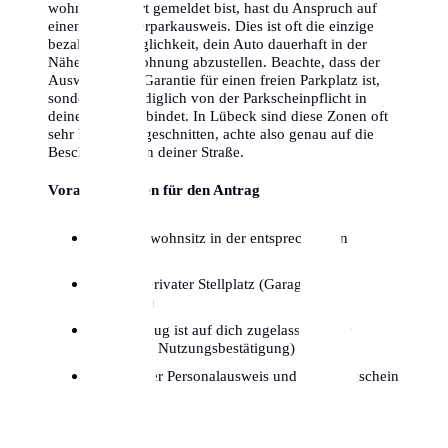
wohnst and dort gemeldet bist, hast du Anspruch auf
einen Bewohnerparkausweis. Dies ist oft die einzige
bezahlbare Möglichkeit, dein Auto dauerhaft in der
Nähe deiner Wohnung abzustellen. Beachte, dass der
Ausweis keine Garantie für einen freien Parkplatz ist,
sondern dich lediglich von der Parkscheinpflicht in
deiner Zone entbindet. In Lübeck sind diese Zonen oft
sehr kleinteilig geschnitten, achte also genau auf die
Beschilderung in deiner Straße.
Voraussetzungen für den Antrag
Hauptwohnsitz in der entsprechenden
Parkzone
Kein privater Stellplatz (Garage/Hof)
vorhanden
Fahrzeug ist auf dich zugelassen (oder
dauerhafte Nutzungsbestätigung)
Gültiger Personalausweis und Fahrzeugschein
Teil I