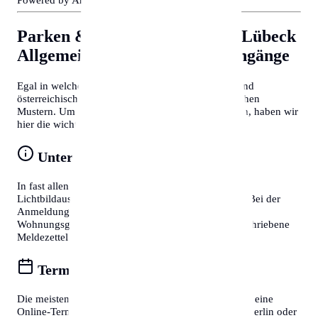
Parken & Bewohnerparken in Lübeck
Allgemeine Tipps für Behördengänge
Egal in welcher Stadt Sie sich befinden, deutsche und
österreichische Behördenprozesse folgen oft ähnlichen
Mustern. Um Zeit zu sparen und Frust zu vermeiden, haben wir
hier die wichtigsten Tipps für Sie zusammengefasst:
Unterlagen vorbereiten
In fast allen Fällen benötigen Sie einen gültigen
Lichtbildausweis (Reisepass oder Personalausweis). Bei der
Anmeldung eines Wohnsitzes ist zudem die
Wohnungsgeberbestätigung (in DE) bzw. der unterschriebene
Meldezettel (in AT) zwingend erforderlich.
Termine online buchen
Die meisten Bürgerservice-Stellen bieten mittlerweile eine
Online-Terminvereinbarung an. In Großstädten wie Berlin oder