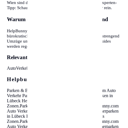
Wien sind diese oft Wochen im Voraus ausgebucht. Experten-
Tipp: Schauen Sie morgens gegen 7:30 oder 8:00 Uhr rein.
Warum diese Informationen wichtig sind
HelpBunny.com hat es sich zur Aufgabe gemacht,
bürokratische Hürden abzubauen. Wir wissen, wie anstrengend
Umzüge und Behördengänge sein können. Unsere Guides
werden regelmäßig aktualisiert.
Relevante Themen:
Auto
Verkehr
Parkausweis
Zonen
Helpbunny.com SEO Cloud
Parken & Bewohnerparken in Lübeck
Helpbunny.com
Auto
Verkehr Parkausweis Zonen
.
Parken & Bewohnerparken in
Lübeck
Helpbunny.com
Auto Verkehr Parkausweis
Zonen
.
Parken & Bewohnerparken in Lübeck
Helpbunny.com
Auto Verkehr Parkausweis Zonen
.
Parken & Bewohnerparken
in Lübeck
Helpbunny.com
Auto Verkehr Parkausweis
Zonen
.
Parken & Bewohnerparken in Lübeck
Helpbunny.com
Auto Verkehr Parkausweis Zonen
.
Parken & Bewohnerparken