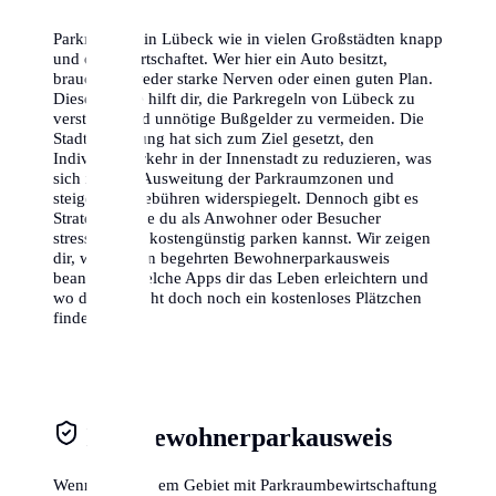
Parkraum ist in Lübeck wie in vielen Großstädten knapp
und oft bewirtschaftet. Wer hier ein Auto besitzt,
braucht entweder starke Nerven oder einen guten Plan.
Dieser Guide hilft dir, die Parkregeln von Lübeck zu
verstehen und unnötige Bußgelder zu vermeiden. Die
Stadtverwaltung hat sich zum Ziel gesetzt, den
Individualverkehr in der Innenstadt zu reduzieren, was
sich in einer Ausweitung der Parkraumzonen und
steigenden Gebühren widerspiegelt. Dennoch gibt es
Strategien, wie du als Anwohner oder Besucher
stressfrei und kostengünstig parken kannst. Wir zeigen
dir, wie du den begehrten Bewohnerparkausweis
beantragst, welche Apps dir das Leben erleichtern und
wo du vielleicht doch noch ein kostenloses Plätzchen
findest.
Der Bewohnerparkausweis
Wenn du in einem Gebiet mit Parkraumbewirtschaftung