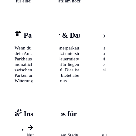
für einen freien Parkplatz am höchsten ist.
Parkhäuser & Dauerparken
Wenn du keinen Bewohnerparkausweis bekommst oder
dein Auto lieber geschützt unterstellst, bieten zahlreiche
Parkhäuser in Lübeck Dauermietverträge an. Die
monatlichen Kosten hierfür liegen je nach Lage
zwischen 80 € und 200 €. Dies ist zwar teurer als das
Parken am Straßenrand, bietet aber Schutz vor
Witterung und Vandalismus.
Insider-Tipps für Lübeck
Nutze P+R Plätze am Stadtrand, wenn du nur