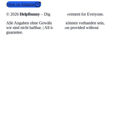
Shop on Amazon
©
2026
HelpBunny
– Digital Empowerment for Everyone.
Alle Angaben ohne Gewähr, Fehler können vorhanden sein,
wir sind nicht haftbar. | All information provided without
guarantee.