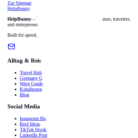
Zur Sitemap
Help
Bunny
HelpBunny
– The ultimate digital toolkit for creators, travelers,
and entrepreneurs.
Built for speed, privacy, and ease of use.
Alltag & Reise
Travel Hub
Germany Guide
Wien Guide
Kündigung
Blog
Social Media
Instagram Bio
Reel Ideas
TikTok Hooks
LinkedIn Post