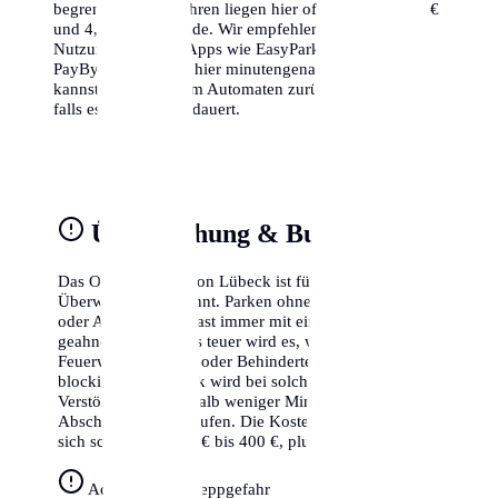
begrenzt. Die Gebühren liegen hier oft zwischen 1,50 €
und 4,00 € pro Stunde. Wir empfehlen dringend die
Nutzung von Park-Apps wie EasyPark oder
PayByPhone, da du hier minutengenau abrechnen
kannst und nicht zum Automaten zurücklaufen musst,
falls es doch länger dauert.
Überwachung & Bußgelder
Das Ordnungsamt von Lübeck ist für seine strikte
Überwachung bekannt. Parken ohne gültigen Schein
oder Ausweis wird fast immer mit einem Knöllchen
geahndet. Besonders teuer wird es, wenn du Radwege,
Feuerwehrzufahrten oder Behindertenparkplätze
blockierst. In Lübeck wird bei solchen schweren
Verstößen oft innerhalb weniger Minuten der
Abschleppdienst gerufen. Die Kosten hierfür belaufen
sich schnell auf 250 € bis 400 €, plus das Bußgeld.
Achtung Abschleppgefahr