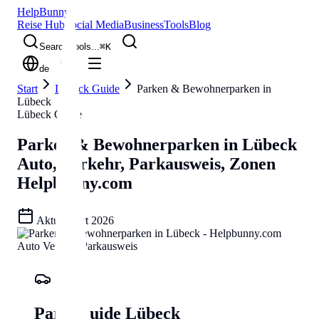
Help
Bunny
Reise Hub
Social Media
Business
Tools
Blog
Search tools...
⌘
K
de
Start
Lübeck Guide
Parken & Bewohnerparken in
Lübeck
Lübeck Guide
Parken & Bewohnerparken in Lübeck
Auto, Verkehr, Parkausweis, Zonen
Helpbunny.com
Aktualisiert
2026
Park-Guide Lübeck