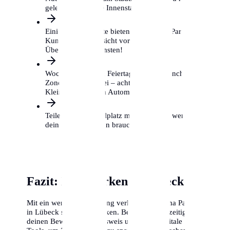
gelegentlich in die Innenstadt musst.
Einige Supermärkte bieten kostenloses Parken für
Kunden, aber Vorsicht vor privaten
Überwachungsdiensten!
Wochenenden und Feiertage sind in manchen
Zonen gebührenfrei – achte auf das
Kleingedruckte am Automaten.
Teile dir einen Stellplatz mit Nachbarn, wenn du
dein Auto nur selten brauchst.
Fazit: Klug parken in Lübeck
Mit ein wenig Vorbereitung verliert das Thema Parken
in Lübeck seinen Schrecken. Beantrage frühzeitig
deinen Bewohnerparkausweis und nutze digitale