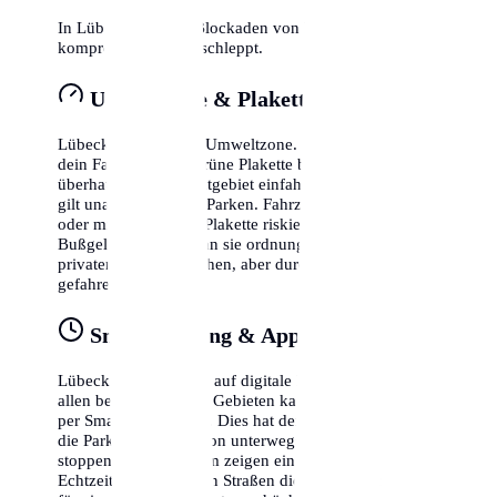
In Lübeck wird bei Blockaden von Rettungswegen
kompromisslos abgeschleppt.
Umweltzone & Plakette
Lübeck liegt in einer Umweltzone. Das bedeutet, dass
dein Fahrzeug eine grüne Plakette benötigt, um
überhaupt in das Stadtgebiet einfahren zu dürfen. Dies
gilt unabhängig vom Parken. Fahrzeuge ohne Plakette
oder mit gelber/roter Plakette riskieren hohe
Bußgelder, selbst wenn sie ordnungsgemäß auf einem
privaten Parkplatz stehen, aber durch die Zone
gefahren sind.
Smart Parking & Apps
Lübeck setzt verstärkt auf digitale Lösungen. In fast
allen bewirtschafteten Gebieten kannst du dein Ticket
per Smartphone lösen. Dies hat den Vorteil, dass du
die Parkzeit flexibel von unterwegs verlängern oder
stoppen kannst. Zudem zeigen einige Apps bereits in
Echtzeit an, in welchen Straßen die Wahrscheinlichkeit