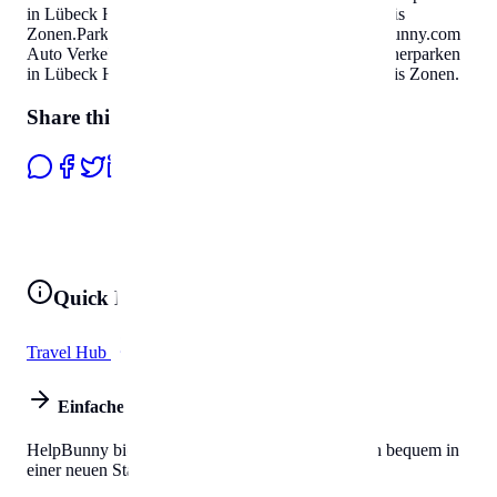
in Lübeck
Helpbunny.com
Auto Verkehr Parkausweis
Zonen
.
Parken & Bewohnerparken in Lübeck
Helpbunny.com
Auto Verkehr Parkausweis Zonen
.
Parken & Bewohnerparken
in Lübeck
Helpbunny.com
Auto Verkehr Parkausweis Zonen
.
Share this page
Quick Links
Travel Hub
All Tools
Einfaches Leben
HelpBunny bietet alles, was Sie brauchen, um sich bequem in
einer neuen Stadt einzuleben.