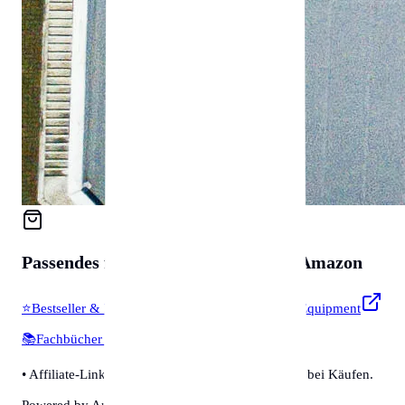
Passendes für
Zubehör & Tools
auf Amazon
⭐
Bestseller & Favoriten
🔧
Profi-Werkzeug & Equipment
📚
Fachbücher & Guides
💡
Smarte Helfer
• Affiliate-Link: Wir erhalten eine kleine Provision bei Käufen.
Powered by Amazon 🛒