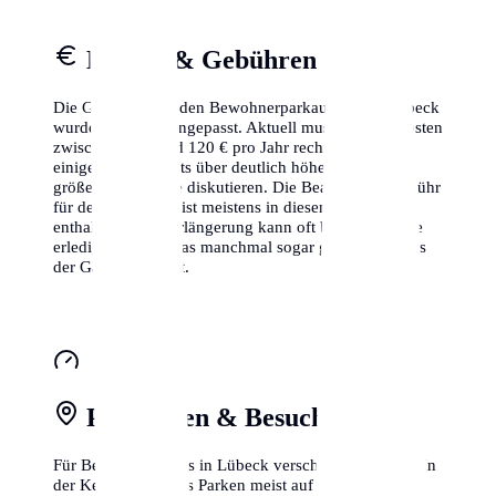
Kosten & Gebühren
Die Gebühren für den Bewohnerparkausweis in Lübeck
wurden kürzlich angepasst. Aktuell musst du mit Kosten
zwischen 30 € und 120 € pro Jahr rechnen, wobei
einige Städte bereits über deutlich höhere Sätze für
größere Fahrzeuge diskutieren. Die Bearbeitungsgebühr
für den Erstantrag ist meistens in diesem Betrag
enthalten. Eine Verlängerung kann oft bequem online
erledigt werden, was manchmal sogar günstiger ist als
der Gang zum Amt.
Parkzonen & Besuchsparken
Für Besucher gibt es in Lübeck verschiedene Zonen. In
der Kernstadt ist das Parken meist auf 2-3 Stunden