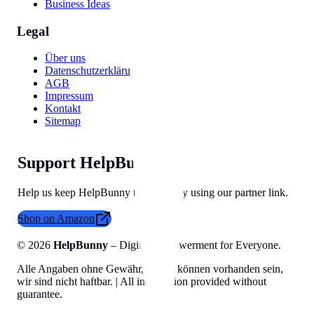
Business Ideas
Legal
Über uns
Datenschutzerklärung
AGB
Impressum
Kontakt
Sitemap
Support HelpBunny
Help us keep HelpBunny tools free by using our partner link.
Shop on Amazon
©
2026
HelpBunny
– Digital Empowerment for Everyone.
Alle Angaben ohne Gewähr, Fehler können vorhanden sein,
wir sind nicht haftbar. | All information provided without
guarantee.