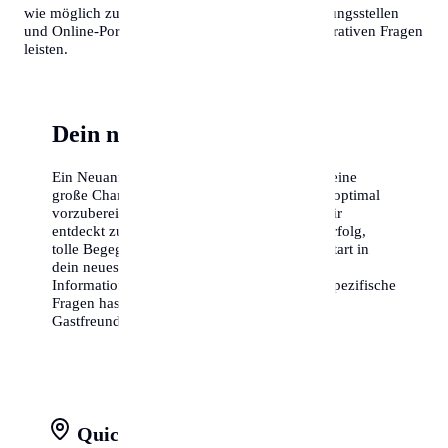
wie möglich zu machen. Es gibt zahlreiche Beratungsstellen
und Online-Portale, die Hilfestellung bei administrativen Fragen
leisten.
Dein neues Kapitel beginnt
Ein Neuanfang in einer Stadt wie Lübeck ist eine
große Chance. Nutze diesen Guide, um dich optimal
vorzubereiten. Die Stadt wartet darauf, von dir
entdeckt zu werden. Wir wünschen dir viel Erfolg,
tolle Begegnungen und einen fantastischen Start in
dein neues Leben. Zögere nicht, lokale
Informationszentren aufzusuchen, wenn du spezifische
Fragen hast – Lübeck ist bekannt für seine
Gastfreundschaft.
Quick Facts at a Glance