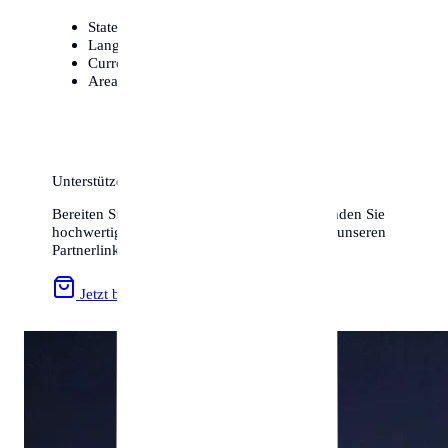
State
Schleswig-Holstein
Language
German / Deutsch
Currency
Euro (€)
Area Code
+49
Unterstützen Sie uns & Sparen Sie!
Bereiten Sie Ihren Umzug optimal vor und finden Sie
hochwertiges Zubehör zum besten Preis über unseren
Partnerlink:
Jetzt bei Amazon stöbern »