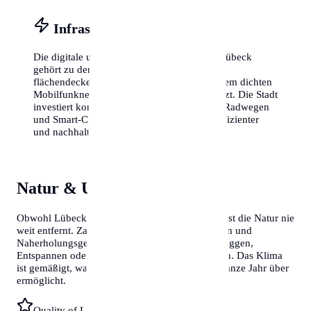
Infrastruktur & Vernetzung
Die digitale und physische Infrastruktur in Lübeck
gehört zu den besten des Landes. Dank
flächendeckendem Glasfaserausbau und einem dichten
Mobilfunknetz bist du überall perfekt vernetzt. Die Stadt
investiert kontinuierlich in den Ausbau von Radwegen
und Smart-City-Lösungen, um den Alltag effizienter
und nachhaltiger zu gestalten.
Natur & Umgebung
Obwohl Lübeck eine pulsierende Metropole ist, ist die Natur nie
weit entfernt. Zahlreiche Parks, botanische Gärten und
Naherholungsgebiete am Stadtrand laden zum Joggen,
Entspannen oder für ausgiebige Spaziergänge ein. Das Klima
ist gemäßigt, was Outdoor-Aktivitäten fast das ganze Jahr über
ermöglicht.
Quality of Life