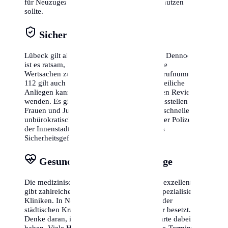
für Neuzugezogene an, die man unbedingt nutzen
sollte.
Sicherheit & Notrufe
Lübeck gilt allgemein als sehr sichere Stadt. Dennoch
ist es ratsam, in belebten Gegenden auf seine
Wertsachen zu achten. Die europaweite Notrufnummer
112 gilt auch hier. Für nicht dringende polizeiliche
Anliegen kannst du dich direkt an die lokalen Reviere
wenden. Es gibt zudem zahlreiche Beratungsstellen für
Frauen und Jugendliche, die im Bedarfsfall schnelle und
unbürokratische Hilfe leisten. Die Präsenz der Polizei in
der Innenstadt sorgt für ein zusätzlich hohes
Sicherheitsgefühl bei Tag und Nacht.
Gesundheitswesen & Vorsorge
Die medizinische Versorgung in Lübeck ist exzellent. Es
gibt zahlreiche niedergelassene Ärzte und spezialisierte
Kliniken. In Notfällen ist die Notaufnahme der
städtischen Krankenhäuser rund um die Uhr besetzt.
Denke daran, immer deine Versicherungskarte dabei zu
haben. Viele Hausärzte bieten zudem Online-Termine