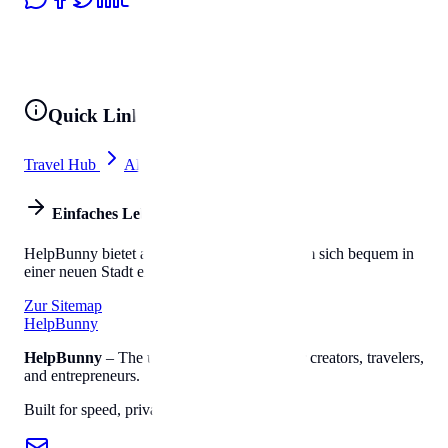
Quick Links
Travel Hub
All Tools
Einfaches Leben
HelpBunny bietet alles, was Sie brauchen, um sich bequem in
einer neuen Stadt einzuleben.
Zur Sitemap
Help
Bunny
HelpBunny
– The ultimate digital toolkit for creators, travelers,
and entrepreneurs.
Built for speed, privacy, and ease of use.