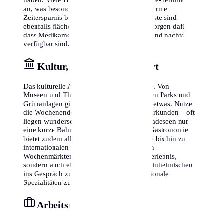
an, was besonders für Berufstätige eine enorme
Zeitersparnis bedeutet. Apotheken-Notdienste sind
ebenfalls flächendeckend organisiert und sorgen dafür,
dass Medikamente auch am Wochenende und nachts
verfügbar sind.
Kultur, Freizeit & Lebensart
Das kulturelle Angebot in Lübeck ist riesig. Von
Museen und Theatern bis hin zu zahlreichen Parks und
Grünanlagen gibt es für jeden Geschmack etwas. Nutze
die Wochenenden, um die Umgebung zu erkunden – oft
liegen wunderschöne Wanderwege oder Badeseen nur
eine kurze Bahnfahrt entfernt. Die lokale Gastronomie
bietet zudem alles von traditioneller Küche bis hin zu
internationalen Trends. Ein Besuch auf den
Wochenmärkten ist nicht nur ein Einkaufserlebnis,
sondern auch eine tolle Möglichkeit, mit Einheimischen
ins Gespräch zu kommen und frische, regionale
Spezialitäten zu entdecken.
Arbeitsmarkt & Karriere