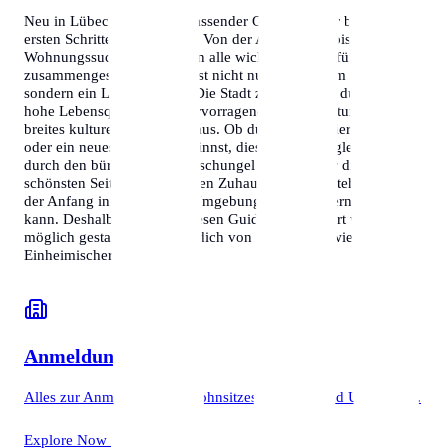
Neu in Lübeck? Unser umfassender Guide hilft dir bei den
ersten Schritten in der Stadt. Von der Anmeldung bis zur
Wohnungssuche – wir haben alle wichtigen Infos für dich
zusammengestellt. Lübeck ist nicht nur ein Ort zum Wohnen,
sondern ein Lebensgefühl. Die Stadt zeichnet sich durch ihre
hohe Lebensqualität, die hervorragende Infrastruktur und ein
breites kulturelles Angebot aus. Ob du beruflich hierher ziehst
oder ein neues Studium beginnst, dieser Guide begleitet dich
durch den bürokratischen Dschungel und zeigt dir die
schönsten Seiten deines neuen Zuhauses. Wir verstehen, dass
der Anfang in einer neuen Umgebung herausfordernd sein
kann. Deshalb haben wir diesen Guide so detailliert wie
möglich gestaltet, damit du dich von Tag eins an wie ein
Einheimischer fühlst.
Anmeldung
Alles zur Anmeldung des Wohnsitzes, Termine und Unterlagen.
Explore Now