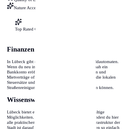
Nature Access
Top Rated City
Finanzen & Steuern
In Lübeck gibt es zahlreiche Bankfilialen und Geldautomaten.
Wenn du neu in Deutschland bist, solltest du zeitnah ein
Bankkonto eröffnen, da dies für Gehaltszahlungen und
Mietverträge oft Voraussetzung ist. Beachte auch die lokalen
Steuersätze und Gebühren für Müllabfuhr oder
Straßenreinigung, die je nach Stadtbezirk variieren können.
Wissenswertes über Lübeck
Lübeck bietet eine hohe Lebensqualität und vielfältige
Möglichkeiten. Um dir den Start zu erleichtern, findest du hier
alle praktischen Informationen gebündelt. Die Infrastruktur der
Stadt ist darauf ausgelegt, Neubürgern das Einleben so einfach