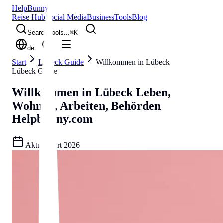
Help
Bunny
Reise Hub
Social Media
Business
Tools
Blog
Search tools...
⌘
K
de
Start
Lübeck Guide
Willkommen in Lübeck
Lübeck Guide
Willkommen in Lübeck
Leben,
Wohnen, Arbeiten, Behörden
Helpbunny.com
Aktualisiert
2026