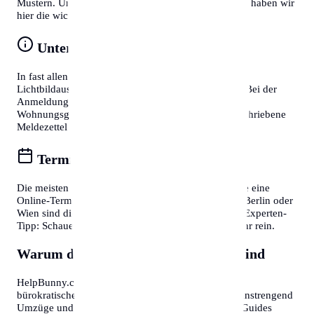
Mustern. Um Zeit zu sparen und Frust zu vermeiden, haben wir
hier die wichtigsten Tipps für Sie zusammengefasst:
Unterlagen vorbereiten
In fast allen Fällen benötigen Sie einen gültigen
Lichtbildausweis (Reisepass oder Personalausweis). Bei der
Anmeldung eines Wohnsitzes ist zudem die
Wohnungsgeberbestätigung (in DE) bzw. der unterschriebene
Meldezettel (in AT) zwingend erforderlich.
Termine online buchen
Die meisten Bürgerservice-Stellen bieten mittlerweile eine
Online-Terminvereinbarung an. In Großstädten wie Berlin oder
Wien sind diese oft Wochen im Voraus ausgebucht. Experten-
Tipp: Schauen Sie morgens gegen 7:30 oder 8:00 Uhr rein.
Warum diese Informationen wichtig sind
HelpBunny.com hat es sich zur Aufgabe gemacht,
bürokratische Hürden abzubauen. Wir wissen, wie anstrengend
Umzüge und Behördengänge sein können. Unsere Guides