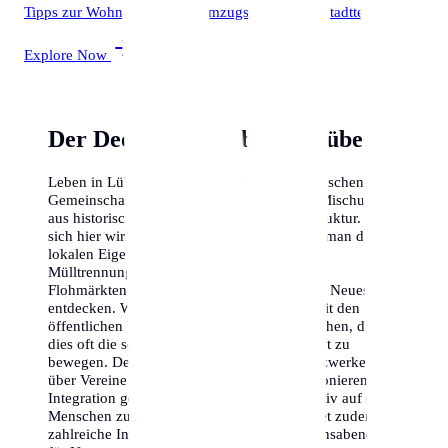
Tipps zur Wohnungssuche, Umzugsfirmen und Stadtteile.
Explore Now
Der Deep-Dive: Leben in Lübeck
Leben in Lübeck bedeutet, Teil einer dynamischen
Gemeinschaft zu sein. Die Stadt bietet eine Mischung
aus historischem Flair und moderner Infrastruktur. Um
sich hier wirklich zu Hause zu fühlen, muss man die
lokalen Eigenheiten verstehen. Vom
Mülltrennungssystem bis hin zu den besten
Flohmärkten der Stadt – es gibt immer etwas Neues zu
entdecken. Wir empfehlen, sich frühzeitig mit den
öffentlichen Verkehrsmitteln vertraut zu machen, da
dies oft die schnellste Art ist, sich in der Stadt zu
bewegen. Denke auch daran, dass viele Netzwerke hier
über Vereine und lokale Stammtische funktionieren; die
Integration gelingt am besten, wenn man aktiv auf die
Menschen zugeht. Die Stadtverwaltung bietet zudem
zahlreiche Integrationskurse und Informationsabende