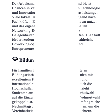
Der Arbeitsmarkt in Lübeck ist vielfältig und bietet
Chancen in verschiedensten Branchen, von Technologie
und Innovation bis hin zu Handel und Dienstleistungen.
Viele lokale Unternehmen suchen händeringend nach
Fachkräften. Es lohnt sich, lokale Jobportale zu nutzen
und das eigene LinkedIn-Profil aktuell zu halten.
Networking-Events und Messen sind ideale
Gelegenheiten, um erste Kontakte zu knüpfen. Die Stadt
fördert zudem gezielt Start-ups und bietet zahlreiche
Coworking-Spaces für digitale Nomaden und
Entrepreneure an.
Bildung & Schulen
Für Familien bietet Lübeck eine breite Palette an
Bildungseinrichtungen. Von staatlichen Schulen mit
exzellentem Ruf bis hin zu privaten Trägern und
internationalen Schulen ist alles vertreten. Auch die
Hochschullandschaft ist beeindruckend und zieht
Studenten aus aller Welt an. Achte bei der Schulwahl
auf die Einzugsgebiete, da dies oft mit der Wohnortwahl
gekoppelt ist. Viele Schulen bieten zudem umfangreiche
Nachmittagsbetreuung und Sportprogramme an, um die
Vereinbarkeit von Familie und Beruf zu erleichtern.