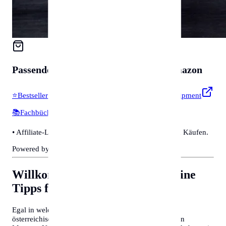
Passendes für
Zubehör & Tools
auf Amazon
⭐
Bestseller & Favoriten
🔧
Profi-Werkzeug & Equipment
📚
Fachbücher & Guides
💡
Smarte Helfer
• Affiliate-Link: Wir erhalten eine kleine Provision bei Käufen.
Powered by Amazon 🛒
Willkommen in Lübeck
Allgemeine
Tipps für Behördengänge
Egal in welcher Stadt Sie sich befinden, deutsche und
österreichische Behördenprozesse folgen oft ähnlichen