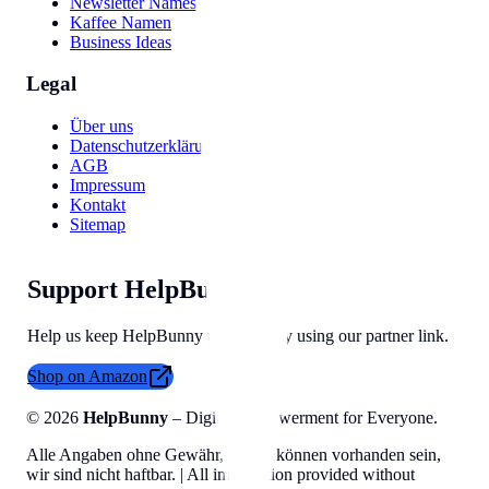
Newsletter Names
Kaffee Namen
Business Ideas
Legal
Über uns
Datenschutzerklärung
AGB
Impressum
Kontakt
Sitemap
Support HelpBunny
Help us keep HelpBunny tools free by using our partner link.
Shop on Amazon
©
2026
HelpBunny
– Digital Empowerment for Everyone.
Alle Angaben ohne Gewähr, Fehler können vorhanden sein,
wir sind nicht haftbar. | All information provided without