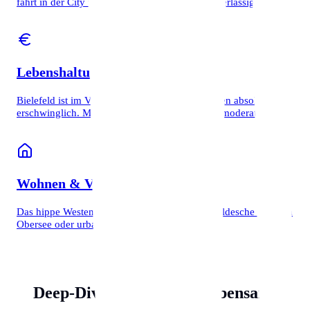
fährt in der City unterirdisch und ist extrem zuverlässig.
Lebenshaltungskosten
Bielefeld ist im Vergleich zu anderen Großstädten absolut
erschwinglich. Mieten und Lebenshaltung sind moderat.
Wohnen & Viertel
Das hippe Westenviertel (Siggi), das grüne Schildesche mit dem
Obersee oder urbanes Wohnen in Mitte?
Deep-Dive: Bielefelder Lebensart