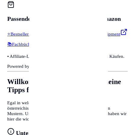
Passendes für
Zubehör & Tools
auf Amazon
⭐
Bestseller & Favoriten
🔧
Profi-Werkzeug & Equipment
📚
Fachbücher & Guides
💡
Smarte Helfer
• Affiliate-Link: Wir erhalten eine kleine Provision bei Käufen.
Powered by Amazon 🛒
Willkommen in Bielefeld
Allgemeine
Tipps für Behördengänge
Egal in welcher Stadt Sie sich befinden, deutsche und
österreichische Behördenprozesse folgen oft ähnlichen
Mustern. Um Zeit zu sparen und Frust zu vermeiden, haben wir
hier die wichtigsten Tipps für Sie zusammengefasst:
Unterlagen vorbereiten