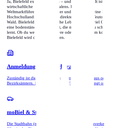
Ja, Bielefeld existiert wirklich – und wie! Die Stadt ist das
wirtschaftliche Herz Ostwestfalens. Hier treffen
Weltmarktführer wie Dr. Oetker und Schüco auf eine lebendige
Hochschullandschaft und die direkte Nähe zum Teutoburger
Wald. Bielefeld bietet eine hohe Lebensqualität, viel Grün und
eine bodenständige Mentalität, die man schnell zu schätzen
lernt. Ob du wegen der Karriere oder zum Studium kommst:
Bielefeld wird dich überraschen.
Anmeldung & Bürgerberatung
Zuständig ist die Bürgerberatung im Neuen Rathaus oder in den
Bezirksämtern. Reserviere deinen Termin unbedingt online.
moBiel & Stadtbahn
Die Stadtbahn (moBiel) ist das Rückgrat des Nahverkehrs. Sie