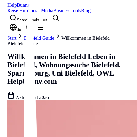
Help
Bunny
Reise Hub
Social Media
Business
Tools
Blog
Search tools...
⌘
K
de
Start
Bielefeld Guide
Willkommen in Bielefeld
Bielefeld Guide
Willkommen in Bielefeld
Leben in
Bielefeld, Wohnungssuche Bielefeld,
Sparrenburg, Uni Bielefeld, OWL
Helpbunny.com
Aktualisiert
2026