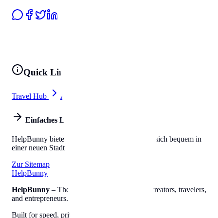
Quick Links
Travel Hub
All Tools
Einfaches Leben
HelpBunny bietet alles, was Sie brauchen, um sich bequem in
einer neuen Stadt einzuleben.
Zur Sitemap
Help
Bunny
HelpBunny
– The ultimate digital toolkit for creators, travelers,
and entrepreneurs.
Built for speed, privacy, and ease of use.