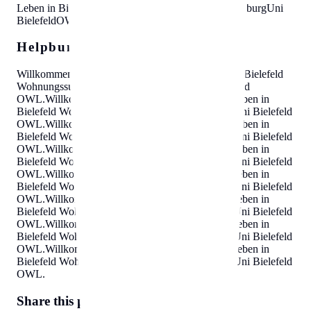
Leben in Bielefeld
Wohnungssuche Bielefeld
Sparrenburg
Uni
Bielefeld
OWL
Helpbunny.com SEO Cloud
Willkommen in Bielefeld
Helpbunny.com
Leben in Bielefeld
Wohnungssuche Bielefeld Sparrenburg Uni Bielefeld
OWL
.
Willkommen in Bielefeld
Helpbunny.com
Leben in
Bielefeld Wohnungssuche Bielefeld Sparrenburg Uni Bielefeld
OWL
.
Willkommen in Bielefeld
Helpbunny.com
Leben in
Bielefeld Wohnungssuche Bielefeld Sparrenburg Uni Bielefeld
OWL
.
Willkommen in Bielefeld
Helpbunny.com
Leben in
Bielefeld Wohnungssuche Bielefeld Sparrenburg Uni Bielefeld
OWL
.
Willkommen in Bielefeld
Helpbunny.com
Leben in
Bielefeld Wohnungssuche Bielefeld Sparrenburg Uni Bielefeld
OWL
.
Willkommen in Bielefeld
Helpbunny.com
Leben in
Bielefeld Wohnungssuche Bielefeld Sparrenburg Uni Bielefeld
OWL
.
Willkommen in Bielefeld
Helpbunny.com
Leben in
Bielefeld Wohnungssuche Bielefeld Sparrenburg Uni Bielefeld
OWL
.
Willkommen in Bielefeld
Helpbunny.com
Leben in
Bielefeld Wohnungssuche Bielefeld Sparrenburg Uni Bielefeld
OWL
.
Share this page