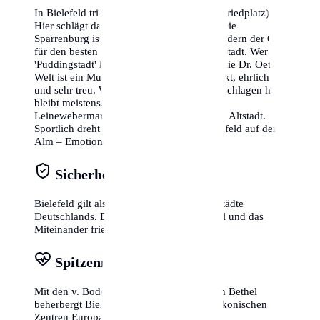
In Bielefeld trifft man sich am 'Siggi' (Siegfriedplatz).
Hier schlägt das Herz des Westenviertels. Die
Sparrenburg ist nicht nur Wahrzeichen, sondern der Ort
für den besten Sonnenuntergang über der Stadt. Wer
'Puddingstadt' hört, denkt an Dr. Oetker – die Dr. Oetker
Welt ist ein Muss. Die Bielefelder sind direkt, ehrlich
und sehr treu. Wer einmal hier Wurzeln geschlagen hat,
bleibt meistens. Und im Sommer lockt der
Leinewebermarkt tausende Besucher in die Altstadt.
Sportlich dreht sich alles um Arminia Bielefeld auf der
Alm – Emotionen pur!
Sicherheit
Bielefeld gilt als eine der sichersten Großstädte
Deutschlands. Das soziale Gefüge ist stabil und das
Miteinander friedlich.
Spitzenmedizin in Bethel
Mit den v. Bodelschwinghschen Stiftungen Bethel
beherbergt Bielefeld eines der größten diakonischen
Zentren Europas.