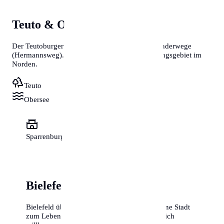
Teuto & Obersee
Der Teutoburger Wald bietet kilometerlange Wanderwege
(Hermannsweg). Der Obersee ist das Naherholungsgebiet im
Norden.
Teuto
Obersee
Sparrenburg City
Bielefeld ist echt
Bielefeld überzeugt durch Substanz. Es ist eine Stadt
zum Leben, Arbeiten und Entspannen. Herzlich