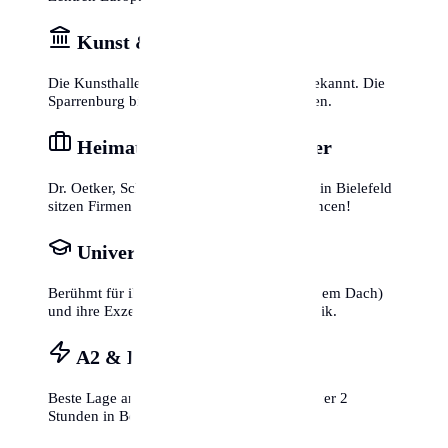
Kunst & Geschichte
Die Kunsthalle Bielefeld ist international bekannt. Die
Sparrenburg bietet Geschichte zum Anfassen.
Heimat der Weltmarktführer
Dr. Oetker, Schüco, Seidensticker, Alcina – in Bielefeld
sitzen Firmen mit Weltruf. Top-Karrierechancen!
Universität Bielefeld
Berühmt für ihre Architektur (alles unter einem Dach)
und ihre Exzellenz in Soziologie und Technik.
A2 & Bahnnetz
Beste Lage an der A2. Per ICE bist du in unter 2
Stunden in Berlin oder im Ruhrgebiet.