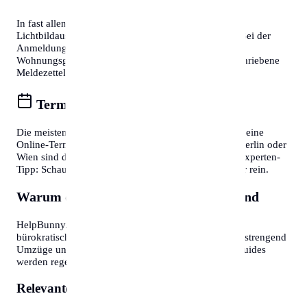
In fast allen Fällen benötigen Sie einen gültigen
Lichtbildausweis (Reisepass oder Personalausweis). Bei der
Anmeldung eines Wohnsitzes ist zudem die
Wohnungsgeberbestätigung (in DE) bzw. der unterschriebene
Meldezettel (in AT) zwingend erforderlich.
Termine online buchen
Die meisten Bürgerservice-Stellen bieten mittlerweile eine
Online-Terminvereinbarung an. In Großstädten wie Berlin oder
Wien sind diese oft Wochen im Voraus ausgebucht. Experten-
Tipp: Schauen Sie morgens gegen 7:30 oder 8:00 Uhr rein.
Warum diese Informationen wichtig sind
HelpBunny.com hat es sich zur Aufgabe gemacht,
bürokratische Hürden abzubauen. Wir wissen, wie anstrengend
Umzüge und Behördengänge sein können. Unsere Guides
werden regelmäßig aktualisiert.
Relevante Themen: